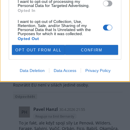
I want to opt-out of processing my
Personal Data for Targeted Advertising.
Opted In
Radek Čuda
29.4.2026 15:29
RČ
Reaguje na Michal Ukropec
I want to opt-out of Collection, Use,
Je fakt, že i kdybych připustil smysluplnost koordinace v
Retention, Sale, and/or Sharing of my
Personal Data that Is Unrelated with the
některých oblastech ... s ohledem na to, jak si řada
Purposes for which it was collected.
států, hlavně těch větších dělá stejně co se jim zachce
Opted Out
by mi to dalo dost práce ... tak tuhle babu bych u toho
tedy rozhodně nechtěl.
OPT OUT FROM ALL
CONFIRM
Odpovědět
Data Deletion
Data Access
Privacy Policy
Emil Bernardy
30.4.2026 12:39
EB
Reaguje na Michal Ukropec
Rozvrátit EU není v silách jediné osoby.
Odpovědět
Pavel Hanzl
30.4.2026 21:55
PH
Reaguje na Emil Bernardy
To je fakt, ale když spojí síly Le Penová, Wilders,
Farage, Salvini, Vučič, Orbán, Fico, Babiš, Okamůra,