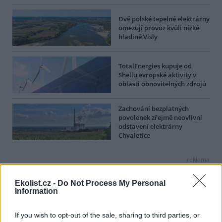
Dvě polské tepelné elektrárny
omezují provoz kvůli nízké
hladině Visly
TotalEnergies kupuje od
Shellu evropské aktivity v
oblasti obnovitelných zdrojů
Zachování bezplatných
povolenek zřejmě neovlivní
odstavení elektrárny
Chvaletice
reklama
Online diskuse
Ekolist.cz -
Do Not Process My Personal
Information
Redakce Ekolistu vítá čtenářské názory, komentáře a postřehy. Tím,
že zde publikujete svůj příspěvek, se ale zároveň zavazujete
If you wish to opt-out of the sale, sharing to third parties, or
dodržovat
pravidla diskuse
. V případě porušení si redakce