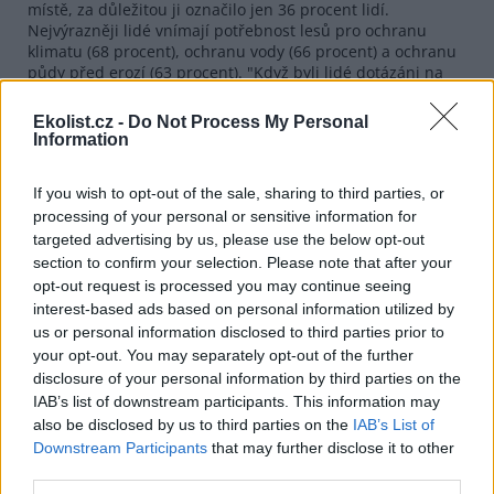
místě, za důležitou ji označilo jen 36 procent lidí.
Nejvýrazněji lidé vnímají potřebnost lesů pro ochranu
klimatu (68 procent), ochranu vody (66 procent) a ochranu
půdy před erozí (63 procent). "Když byli lidé dotázáni na
důležitost každé funkce zvlášť, vnímali funkci produkce
dřeva jako nejméně důležitou, nicméně pokud byli
Ekolist.cz -
Do Not Process My Personal
požádání, aby vybrali pouze tři nejdůležitější funkce lesa,
Information
produkce dřeva získala na významu," uvedli sociologové.
Produkce lesa tak nakonec skončila na pátém místě.
If you wish to opt-out of the sale, sharing to third parties, or
Průzkum se zaměřil také na to, co lesům nejvíce škodí.
processing of your personal or sensitive information for
Podle veřejnosti je to na prvním místě znečištění (77
targeted advertising by us, please use the below opt-out
procent), na druhém holoseče (70 procent). Podle autorů
section to confirm your selection. Please note that after your
výzkum ukázal, že skupiny, které poukazují na naléhavost
opt-out request is processed you may continue seeing
enviromentálních problémů, jsou úspěšné. Zároveň uvedli,
interest-based ads based on personal information utilized by
že větší porozumění lidí pro přírodu, na které by se z
us or personal information disclosed to third parties prior to
výsledků dalo usuzovat, se zatím nijak nepromítá do
your opt-out. You may separately opt-out of the further
spotřebního chování. O existenci certifikátů, které dokládají
disclosure of your personal information by third parties on the
původ dřeva použitého na výrobky, ví jen 14 procent lidí a
z nich jen pro 55 procent je to důležitý faktor při nákupu.
IAB’s list of downstream participants. This information may
also be disclosed by us to third parties on the
IAB’s List of
Downstream Participants
that may further disclose it to other
reklama
third parties.