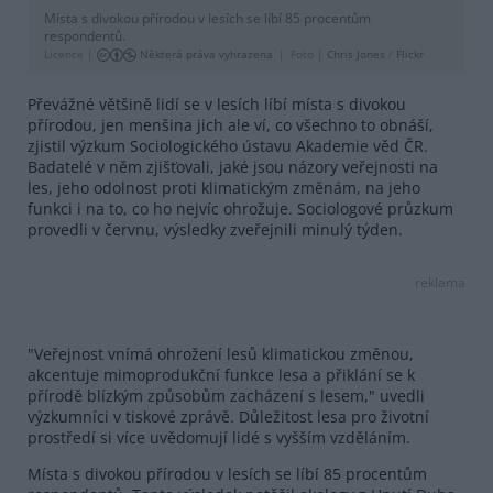
Místa s divokou přírodou v lesích se líbí 85 procentům
respondentů.
Licence |
Některá práva vyhrazena
Foto |
Chris Jones
/
Flickr
Převážné většině lidí se v lesích líbí místa s divokou
přírodou, jen menšina jich ale ví, co všechno to obnáší,
zjistil výzkum Sociologického ústavu Akademie věd ČR.
Badatelé v něm zjišťovali, jaké jsou názory veřejnosti na
les, jeho odolnost proti klimatickým změnám, na jeho
funkci i na to, co ho nejvíc ohrožuje. Sociologové průzkum
provedli v červnu, výsledky zveřejnili minulý týden.
reklama
"Veřejnost vnímá ohrožení lesů klimatickou změnou,
akcentuje mimoprodukční funkce lesa a přiklání se k
přírodě blízkým způsobům zacházení s lesem," uvedli
výzkumníci v tiskové zprávě. Důležitost lesa pro životní
prostředí si více uvědomují lidé s vyšším vzděláním.
Místa s divokou přírodou v lesích se líbí 85 procentům