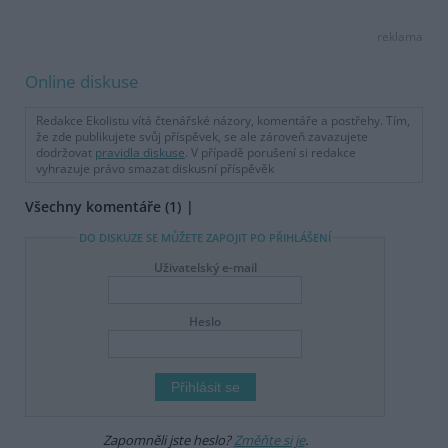
reklama
Online diskuse
Redakce Ekolistu vítá čtenářské názory, komentáře a postřehy. Tím,
že zde publikujete svůj příspěvek, se ale zároveň zavazujete
dodržovat
pravidla diskuse
. V případě porušení si redakce
vyhrazuje právo smazat diskusní příspěvěk
Všechny komentáře (1)
DO DISKUZE SE MŮŽETE ZAPOJIT PO PŘIHLÁŠENÍ
Uživatelský e-mail
Heslo
Zapomněli jste heslo?
Změňte si je
.