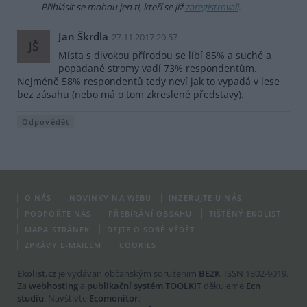
Přihlásit se mohou jen ti, kteří se již
zaregistrovali
.
Jan Škrdla
27.11.2017 20:57
JŠ
Místa s divokou přírodou se líbí 85% a suché a
popadané stromy vadí 73% respondentům.
Nejméně 58% respondentů tedy neví jak to vypadá v lese
bez zásahu (nebo má o tom zkreslené představy).
Odpovědět
O NÁS
NOVINKY NA WEBU
INZERUJTE U NÁS
PODPOŘTE NÁS
PŘEBÍRÁNÍ OBSAHU
TIŠTĚNÝ EKOLIST
MAPA STRÁNEK
DEJTE O SOBĚ VĚDĚT
ZPRÁVY E-MAILEM
COOKIES
Ekolist.cz
je vydáván občanským sdružením
BEZK
. ISSN 1802-9019.
Za
webhosting
a
publikační systém TOOLKIT
děkujeme
Ecn
studiu
. Navštivte
Ecomonitor
.