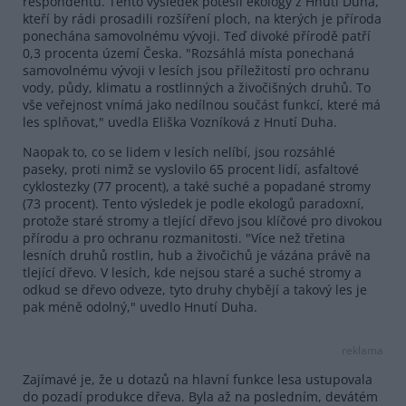
respondentů. Tento výsledek potěšil ekology z Hnutí Duha,
kteří by rádi prosadili rozšíření ploch, na kterých je příroda
ponechána samovolnému vývoji. Teď divoké přírodě patří
0,3 procenta území Česka. "Rozsáhlá místa ponechaná
samovolnému vývoji v lesích jsou příležitostí pro ochranu
vody, půdy, klimatu a rostlinných a živočišných druhů. To
vše veřejnost vnímá jako nedílnou součást funkcí, které má
les splňovat," uvedla Eliška Vozníková z Hnutí Duha.
Naopak to, co se lidem v lesích nelíbí, jsou rozsáhlé
paseky, proti nimž se vyslovilo 65 procent lidí, asfaltové
cyklostezky (77 procent), a také suché a popadané stromy
(73 procent). Tento výsledek je podle ekologů paradoxní,
protože staré stromy a tlející dřevo jsou klíčové pro divokou
přírodu a pro ochranu rozmanitosti. "Více než třetina
lesních druhů rostlin, hub a živočichů je vázána právě na
tlející dřevo. V lesích, kde nejsou staré a suché stromy a
odkud se dřevo odveze, tyto druhy chybějí a takový les je
pak méně odolný," uvedlo Hnutí Duha.
reklama
Zajímavé je, že u dotazů na hlavní funkce lesa ustupovala
do pozadí produkce dřeva. Byla až na posledním, devátém