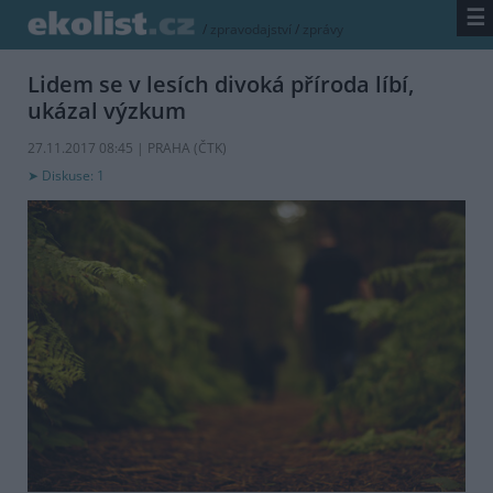
☰
/
zpravodajství
/
zprávy
Lidem se v lesích divoká příroda líbí,
ukázal výzkum
27.11.2017 08:45 | PRAHA (
ČTK
)
Diskuse: 1