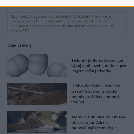
tisknout
poslat
BEZK využívá agenturní zpravodajství ČTK, která si vyhrazuje
veškerá práva. Publikování nebo další šíření obsahu ze zdrojů ČTK
je výslovně zakázáno bez předchozího písemného souhlasu ze
strany ČTK.
Dále čtěte |
Tedom v Jablonci dokončuje
vývoj vodíkového motoru pro
kogenerační jednotky
Je libo vídeňskou kávu bez
emisí? Tradiční rakouský
podnik praží kávu pomocí
vodíku
Technická univerzita Ostrava
otevírá obor Zelené
materiálové technologie