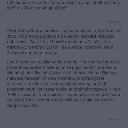
udělila porota s věnováním pro všechny neviditelné hrdiny,
kteří nezištně pomáhají přírodě.
reklama
"Svými činy Ondra motivoval spoustu místních, kde kdo teď
chodí do přírody s pytlem a po vlastní ose také přispěje k
dobru věci. Za své také hovoří mnohem vyšší účast na
místní akci Ukliďme Česko,“ řekla Aneta Kohútová, která
Žáka na cenu nominovala.
Cenu Josefa Vavrouška uděluje Nadace Partnerství letos už
po sedmadvacáté. S oceněním se pojí finanční odměna a
skleněná plastika od výtvarníka Vladimíra Kleina. Ekolog a
někdejší federální ministr životního prostředí Josef
Vavroušek, po kterém je cena pojmenována, patřil k
protagonistům konceptu trvale udržitelného rozvoje. V roce
1995 se svou dcerou tragicky zahynul při zimním přechodu
Vysokých Tater. Nominace do dalšího ročníku se otevřou
zkraje roku 2024.
reklama