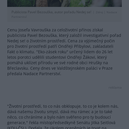
Publicista Pavel Bezouška, autor pořadu Nedej se!
Zdroj |
Nadace
Partnerství
Cenu Josefa Vavrouška za celoživotní přínos získal
publicista Pavel Bezouška, který založil investigativní pořad
Nedej se! o životním prostředí. Cena za výjimečný počin
pro životní prostředí patří Ondřeji Přibylovi, zakladateli
Fakt o klimatu. "Eko-zásek roku" určený lidem do 26 let
letos porotci udělili studentovi Ondřeji Žákovi, který
pomáhá uklízet přírodu ve své rodné obci Hrušky na
Břeclavsku. Ceny dnes ve Valdštejnském paláci v Praze
předala Nadace Partnerství.
reklama
"Životní prostředí, to co nás obklopuje, to co je kolem nás,
dává našemu životu smysl, dává mu rámec a je to také
něco, co chráníme a bylo nám svěřeno pro ty budoucí
generace," řekla místopředsedkyně Senátu Jitka Seitlová
(KDU-ČSL). Dodala, že úkolem oceněných je trvat na