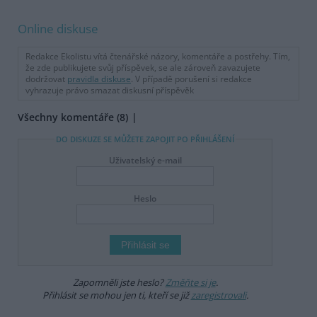
Online diskuse
Redakce Ekolistu vítá čtenářské názory, komentáře a postřehy. Tím,
že zde publikujete svůj příspěvek, se ale zároveň zavazujete
dodržovat
pravidla diskuse
. V případě porušení si redakce
vyhrazuje právo smazat diskusní příspěvěk
Všechny komentáře (8)
DO DISKUZE SE MŮŽETE ZAPOJIT PO PŘIHLÁŠENÍ
Uživatelský e-mail
Heslo
Zapomněli jste heslo?
Změňte si je
.
Přihlásit se mohou jen ti, kteří se již
zaregistrovali
.