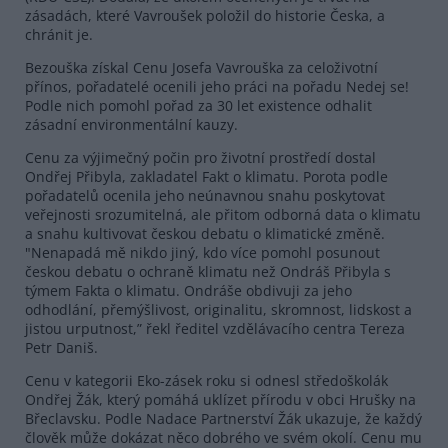
zásadách, které Vavroušek položil do historie Česka, a
chránit je.
Bezouška získal Cenu Josefa Vavrouška za celoživotní
přínos, pořadatelé ocenili jeho práci na pořadu Nedej se!
Podle nich pomohl pořad za 30 let existence odhalit
zásadní environmentální kauzy.
Cenu za výjimečný počin pro životní prostředí dostal
Ondřej Přibyla, zakladatel Fakt o klimatu. Porota podle
pořadatelů ocenila jeho neúnavnou snahu poskytovat
veřejnosti srozumitelná, ale přitom odborná data o klimatu
a snahu kultivovat českou debatu o klimatické změně.
"Nenapadá mě nikdo jiný, kdo více pomohl posunout
českou debatu o ochraně klimatu než Ondráš Přibyla s
týmem Fakta o klimatu. Ondráše obdivuji za jeho
odhodlání, přemýšlivost, originalitu, skromnost, lidskost a
jistou urputnost,” řekl ředitel vzdělávacího centra Tereza
Petr Daniš.
Cenu v kategorii Eko-zásek roku si odnesl středoškolák
Ondřej Žák, který pomáhá uklízet přírodu v obci Hrušky na
Břeclavsku. Podle Nadace Partnerství Žák ukazuje, že každý
člověk může dokázat něco dobrého ve svém okolí. Cenu mu