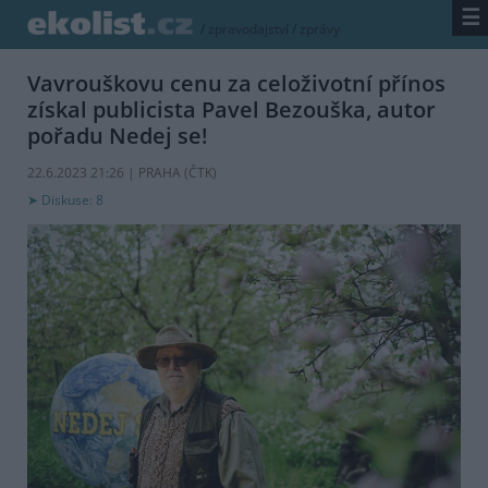
☰
/
zpravodajství
/
zprávy
Vavrouškovu cenu za celoživotní přínos
získal publicista Pavel Bezouška, autor
pořadu Nedej se!
22.6.2023 21:26 | PRAHA (
ČTK
)
Diskuse: 8