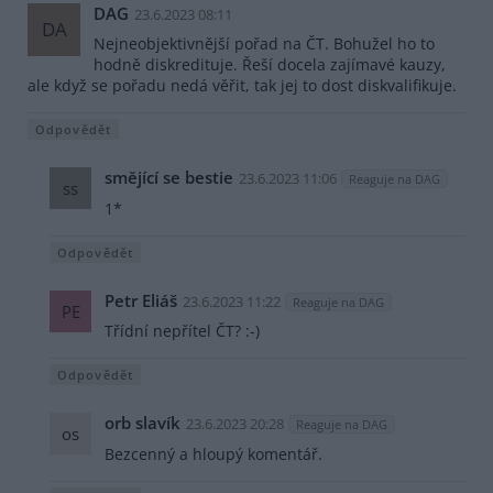
DAG
23.6.2023 08:11
DA
Nejneobjektivnější pořad na ČT. Bohužel ho to
hodně diskredituje. Řeší docela zajímavé kauzy,
ale když se pořadu nedá věřit, tak jej to dost diskvalifikuje.
Odpovědět
smějící se bestie
23.6.2023 11:06
Reaguje na DAG
ss
1*
Odpovědět
Petr Eliáš
23.6.2023 11:22
Reaguje na DAG
PE
Třídní nepřítel ČT? :-)
Odpovědět
orb slavík
23.6.2023 20:28
Reaguje na DAG
os
Bezcenný a hloupý komentář.