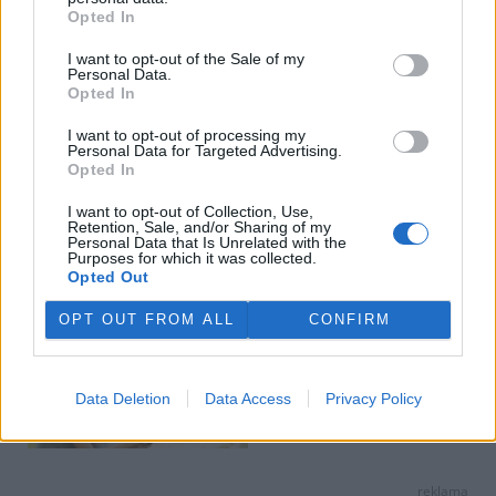
BEZK využívá agenturní zpravodajství ČTK, která si vyhrazuje
Opted In
veškerá práva. Publikování nebo další šíření obsahu ze zdrojů ČTK
je výslovně zakázáno bez předchozího písemného souhlasu ze
I want to opt-out of the Sale of my
strany ČTK.
Personal Data.
Opted In
Dále čtěte |
I want to opt-out of processing my
Personal Data for Targeted Advertising.
Opted In
Zemřel botanik Václav
Větvička
I want to opt-out of Collection, Use,
Retention, Sale, and/or Sharing of my
Personal Data that Is Unrelated with the
Purposes for which it was collected.
Opted Out
Obec z Plzeňska oslavuje
botanika, jenž se proslavil na
OPT OUT FROM ALL
CONFIRM
Madagaskaru a Mauriciu
Držitelé Vavrouškovy ceny
Data Deletion
Data Access
Privacy Policy
založili nadační fond, jeho
tváří je Martin Abel
reklama