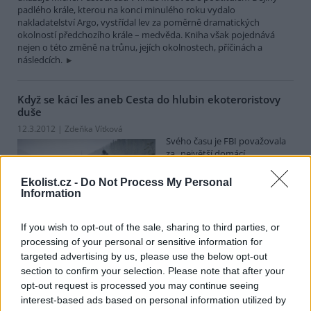
padlého krále, kterou na konci minulého roku vydalo
nakladatelství Argo, vystřídal lev za poměrně dramatických
okolností předchozího krále – medvěda. Kniha však pojednává
nejen o této změně na trůnu, jejích okolnostech, příčinách a
následcích.
Když se kácí les aneb Cesta do hlubin ekoteroristovy
duše
12.3.2012 | Zdeňka Vítková
Svého času je FBI považovala
za „největší domácí
teroristickou hrozbu.“ Vznik i
zánik radikálního hnutí
Ekolist.cz -
Do Not Process My Personal
páchajícího žhářské útoky
Information
proti společnostem ničícím severoamerickou přírodu popisuje film
Když se kácí les
režisérů Marshalla Curryho a Sama Cullmana. Osou
If you wish to opt-out of the sale, sharing to third parties, or
filmu je osobní příběh amerického aktivisty Daniela McGowena.
Film se promítá v rámci festivalu dokumentů o lidských právech
processing of your personal or sensitive information for
Jeden svět.
targeted advertising by us, please use the below opt-out
section to confirm your selection. Please note that after your
«
|
1
|
..
|
12
|
13
|
14
|
15
|
16
|
..
|
41
|
»
opt-out request is processed you may continue seeing
interest-based ads based on personal information utilized by