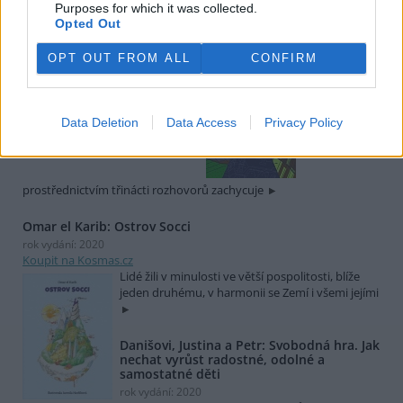
Purposes for which it was collected.
rok vydání: 2021
Opted Out
Koupit na Kosmas.cz
Spisovatelka
OPT OUT FROM ALL
CONFIRM
Viktorie
Hanišová v
knize Beton a
hlína
Data Deletion
Data Access
Privacy Policy
prostřednictvím třinácti rozhovorů zachycuje
Omar el Karib: Ostrov Socci
rok vydání: 2020
Koupit na Kosmas.cz
Lidé žili v minulosti ve větší pospolitosti, blíže
jeden druhému, v harmonii se Zemí i všemi jejími
Danišovi, Justina a Petr: Svobodná hra. Jak
nechat vyrůst radostné, odolné a
samostatné děti
rok vydání: 2020