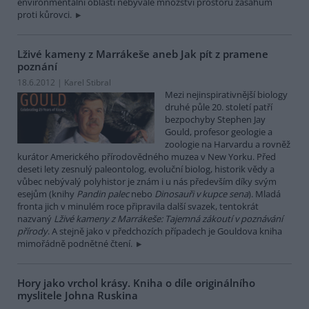
environmentální oblasti nebývalé množství prostoru zásahům
proti kůrovci.
Lživé kameny z Marrákeše aneb Jak pít z pramene
poznání
18.6.2012 | Karel Stibral
Mezi nejinspirativnější biology
druhé půle 20. století patří
bezpochyby Stephen Jay
Gould, profesor geologie a
zoologie na Harvardu a rovněž
kurátor Amerického přírodovědného muzea v New Yorku. Před
deseti lety zesnulý paleontolog, evoluční biolog, historik vědy a
vůbec nebývalý polyhistor je znám i u nás především díky svým
esejům (knihy
Pandin palec
nebo
Dinosauři v kupce sena
). Mladá
fronta jich v minulém roce připravila další svazek, tentokrát
nazvaný
Lživé kameny z Marrákeše: Tajemná zákoutí v poznávání
přírody
. A stejně jako v předchozích případech je Gouldova kniha
mimořádně podnětné čtení.
Hory jako vrchol krásy. Kniha o díle originálního
myslitele Johna Ruskina