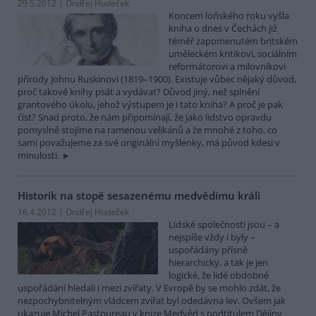
29.5.2012 | Ondřej Hudeček
Koncem loňského roku vyšla
kniha o dnes v Čechách již
téměř zapomenutém britském
uměleckém kritikovi, sociálním
reformátorovi a milovníkovi
přírody Johnu Ruskinovi (1819–1900). Existuje vůbec nějaký důvod,
proč takové knihy psát a vydávat? Důvod jiný, než splnění
grantového úkolu, jehož výstupem je i tato kniha? A proč je pak
číst? Snad proto, že nám připomínají, že jako lidstvo opravdu
pomyslně stojíme na ramenou velikánů a že mnohé z toho, co
sami považujeme za své originální myšlenky, má původ kdesi v
minulosti.
Historik na stopě sesazenému medvědímu králi
16.4.2012 | Ondřej Hudeček
Lidské společnosti jsou – a
nejspíše vždy i byly –
uspořádány přísně
hierarchicky, a tak je jen
logické, že lidé obdobné
uspořádání hledali i mezi zvířaty. V Evropě by se mohlo zdát, že
nezpochybnitelným vládcem zvířat byl odedávna lev. Ovšem jak
ukazuje Michel Pastoureau v knize Medvěd s podtitulem Dějiny