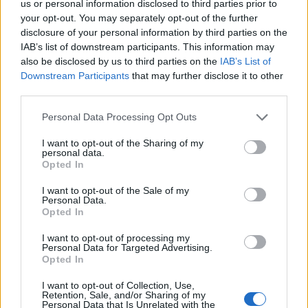
us or personal information disclosed to third parties prior to
your opt-out. You may separately opt-out of the further
Básně
disclosure of your personal information by third parties on the
IAB’s list of downstream participants. This information may
Setkání všedního dne
also be disclosed by us to third parties on the
IAB’s List of
14.12.2012 | Miroslav Červenka
Downstream Participants
that may further disclose it to other
Když západ ploval v řídké rumělce
third parties.
a vločky vály vzdorujíce tíži,
slyšel jsem národního umělce,
Personal Data Processing Opt Outs
jak volá „buď zdráv, Mirku“ na refýži.
I want to opt-out of the Sharing of my
personal data.
Opted In
Přehled knih a filmů
I want to opt-out of the Sale of my
Personal Data.
Mojmír Vlašín: Další příhody ochránce přírody
Opted In
rok vydání: 2023
Druhá nůše příhod Mojmíra
I want to opt-out of processing my
Vlašína opět přináší rozmarné
Personal Data for Targeted Advertising.
příběhy z autorova
Opted In
ochranářského,
I want to opt-out of Collection, Use,
Viktorie Hanišová: Beton a
Retention, Sale, and/or Sharing of my
hlína
Personal Data that Is Unrelated with the