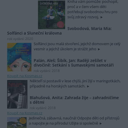
Kniha vám pomůže: pochopit,
proč a v čem všem děti
potřebují svobodnou hru pro
svůj zdravý rozvoj,
Svobodová, Maria Mia:
Solfánci a Sluneční královna
rok vydání: 2020
Solfánci jsou malá stvoření, jejichž domovem je celý
vesmír a jejichž úkolem je strážit jeho
Palán, Aleš; Šibík, Jan: Raději zešílet v
divočině: Setkání s šumavskými samotáři
rok vydání: 2018
Koupit na Kosmas.cz
Někteří si postavili v lese chýši, jiní žijí v maringotkách,
případně na horských samotách.
Blahušová, Anita: Zahrada žije – zahradničíme
s dětmi
rok vydání: 2018
Koupit na Kosmas.cz
Jedinečná, zábavná, naučná! Odpojte děti od přístrojů
a napojte je na přírodu! Užijte si společně