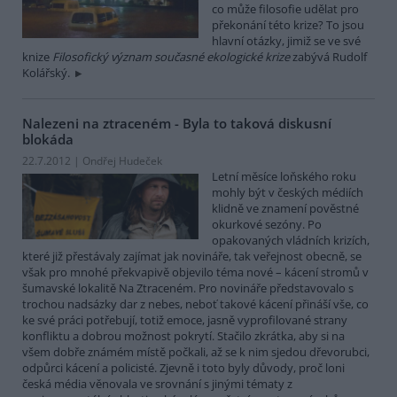
co může filosofie udělat pro
překonání této krize? To jsou
hlavní otázky, jimiž se ve své
knize
Filosofický význam současné ekologické krize
zabývá Rudolf
Kolářský.
Nalezeni na ztraceném - Byla to taková diskusní
blokáda
22.7.2012 | Ondřej Hudeček
Letní měsíce loňského roku
mohly být v českých médiích
klidně ve znamení pověstné
okurkové sezóny. Po
opakovaných vládních krizích,
které již přestávaly zajímat jak novináře, tak veřejnost obecně, se
však pro mnohé překvapivě objevilo téma nové – kácení stromů v
šumavské lokalitě Na Ztraceném. Pro novináře představovalo s
trochou nadsázky dar z nebes, neboť takové kácení přináší vše, co
ke své práci potřebují, totiž emoce, jasně vyprofilované strany
konfliktu a dobrou možnost pokrytí. Stačilo zkrátka, aby si na
všem dobře známém místě počkali, až se k nim sjedou dřevorubci,
odpůrci kácení a policisté. Zjevně i toto byly důvody, proč loni
česká média věnovala ve srovnání s jinými tématy z