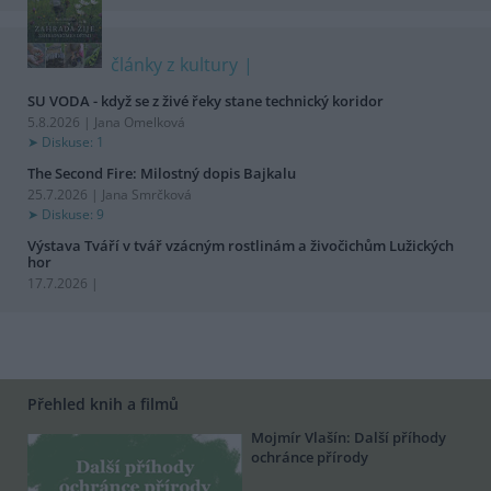
články z kultury
SU VODA - když se z živé řeky stane technický koridor
5.8.2026 | Jana Omelková
Diskuse: 1
The Second Fire: Milostný dopis Bajkalu
25.7.2026 | Jana Smrčková
Diskuse: 9
Výstava Tváří v tvář vzácným rostlinám a živočichům Lužických
hor
17.7.2026 |
Přehled knih a filmů
Mojmír Vlašín: Další příhody
ochránce přírody