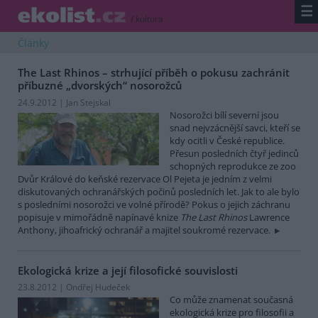
☰
/
kultura
Články
The Last Rhinos – strhující příběh o pokusu zachránit
příbuzné „dvorských“ nosorožců
24.9.2012 | Jan Stejskal
Nosorožci bílí severní jsou
snad nejvzácnější savci, kteří se
kdy ocitli v České republice.
Přesun posledních čtyř jedinců
schopných reprodukce ze zoo
Dvůr Králové do keňské rezervace Ol Pejeta je jedním z velmi
diskutovaných ochranářských počinů posledních let. Jak to ale bylo
s posledními nosorožci ve volné přírodě? Pokus o jejich záchranu
popisuje v mimořádně napínavé knize
The Last Rhinos
Lawrence
Anthony, jihoafrický ochranář a majitel soukromé rezervace.
Ekologická krize a její filosofické souvislosti
23.8.2012 | Ondřej Hudeček
Co může znamenat současná
ekologická krize pro filosofii a