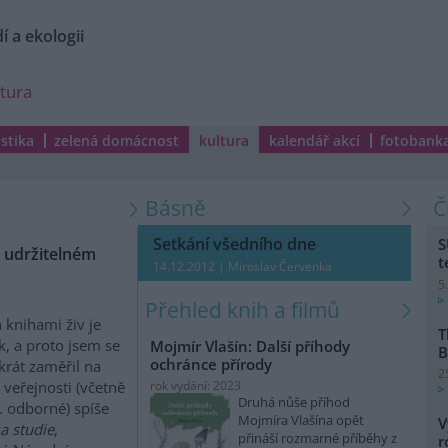
í a ekologii
ltura
istika
zelená domácnost
kultura
kalendář akcí
fotobank
Básně
Setkání všedního dne
S
e udržitelném
t
14.12.2012 | Miroslav Červenka
5
Přehled knih a filmů
 knihami živ je
T
k, a proto jsem se
Mojmír Vlašín: Další příhody
B
ochránce přírody
krát zaměřil na
2
 veřejnosti (včetně
rok vydání: 2023
Druhá nůše příhod
v. odborné) spíše
Mojmíra Vlašína opět
V
a studie
,
přináší rozmarné příběhy z
r