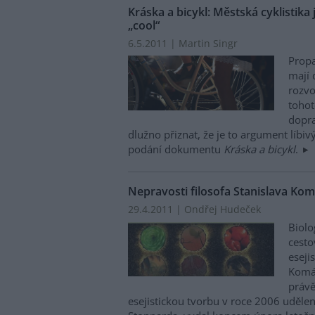
Kráska a bicykl: Městská cyklistika 
„cool“
6.5.2011 | Martin Singr
Propa
mají 
rozvo
toho
dopra
dlužno přiznat, že je to argument líbiv
podání dokumentu
Kráska a bicykl
.
Nepravosti filosofa Stanislava Ko
29.4.2011 | Ondřej Hudeček
Biolog
cesto
eseji
Komá
právě
esejistickou tvorbu v roce 2006 uděl