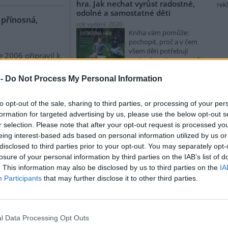
hra. Jak nechat vyrůst radostné,
rek
odolné a samostatné děti
a přínosná,
rok vydání: 2020
Kniha vám pomůže:
pochopit, proč a v čem
všem děti potřebují
e 2006 připravil k
svobodnou hru pro svůj
í brněnský
zdravý rozvoj,
log Pavel Klvač
 -
Do Not Process My Personal Information
ík příspěvků, v
Svobodová, Maria Mia: Solfánci a
Sluneční královna
se autorky a
to opt-out of the sale, sharing to third parties, or processing of your per
okusili
rok vydání: 2020
formation for targeted advertising by us, please use the below opt-out s
Solfánci jsou malá
nesl název
Člověk a
r selection. Please note that after your opt-out request is processed y
stvoření, jejichž domovem
itor navázal
je celý vesmír a jejichž
eing interest-based ads based on personal information utilized by us or
krajinný ráz
.
úkolem je strážit jeho
disclosed to third parties prior to your opt-out. You may separately opt-
losure of your personal information by third parties on the IAB’s list of
. This information may also be disclosed by us to third parties on the
IA
trojhlas o
Palán, Aleš; Šibík, Jan: Raději
Participants
that may further disclose it to other third parties.
zešílet v divočině: Setkání s
šumavskými samotáři
1
rok vydání: 2018
 Tři hlasy, s
Koupit na Kosmas.cz
itulem Úvahy o
l Data Processing Opt Outs
Někteří si postavili v lese