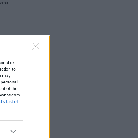
lama
sonal or
ection to
ou may
 personal
out of the
 downstream
B’s List of