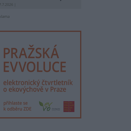
7.7.2026 |
klama