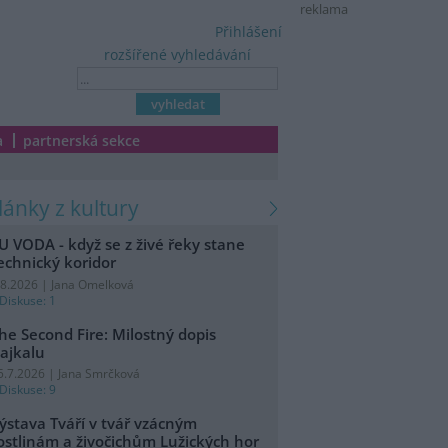
reklama
Přihlášení
rozšířené vyhledávání
a
partnerská sekce
články z kultury
U VODA - když se z živé řeky stane
echnický koridor
.8.2026 | Jana Omelková
Diskuse: 1
he Second Fire: Milostný dopis
ajkalu
5.7.2026 | Jana Smrčková
Diskuse: 9
ýstava Tváří v tvář vzácným
ostlinám a živočichům Lužických hor