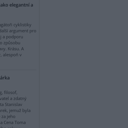
jako elegantní a
gátoři cyklistiky
další argument pro
j a podporu
to způsobu
vy. Krásu. A
ý, alespoň v
márka
, filosof,
vatel a zdatný
sta Stanislav
rek, jemuž byla
 za jeho
ena Cena Toma