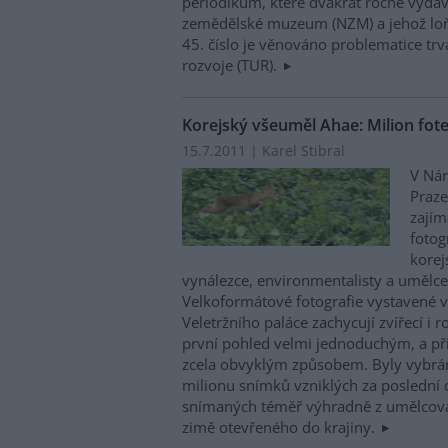
periodikum, které dvakrát ročně vydá
zemědělské muzeum (NZM) a jehož loňs
45. číslo je věnováno problematice trv
rozvoje (TUR).
Korejský všeuměl Ahae: Milion fot
15.7.2011 | Karel Stibral
V Nár
Praze
zajím
fotog
korej
vynálezce, environmentalisty a umělce,
Velkoformátové fotografie vystavené 
Veletržního paláce zachycují zvířecí i r
první pohled velmi jednoduchým, a př
zcela obvyklým způsobem. Byly vybrán
milionu snímků vzniklých za poslední 
snímaných téměř výhradně z umělcova 
zimě otevřeného do krajiny.