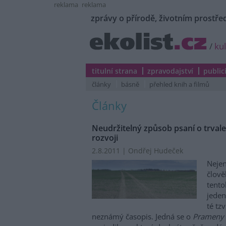
reklama
reklama
zprávy o přírodě, životním prostřed
/
ku
titulní strana
zpravodajství
public
články
básně
přehled knih a filmů
Články
Neudržitelný způsob psaní o trval
rozvoji
2.8.2011 | Ondřej Hudeček
Nejen
člově
tento
jeden
té tz
neznámý časopis. Jedná se o
Prameny 