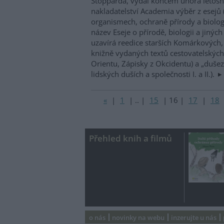
Stopparda, vydal koncem února letošn
nakladatelství Academia výběr z esejů 
organismech, ochraně přírody a biolog
název Eseje o přírodě, biologii a jinýc
uzavírá reedice starších Komárkových, 
knižně vydaných textů cestovatelských
Orientu, Zápisky z Okcidentu) a „dušez
lidských duších a společnosti I. a II.).
«
|
1
|
..
|
15
|
16
|
17
|
18
Přehled knih a filmů
o nás
novinky na webu
inzerujte u nás