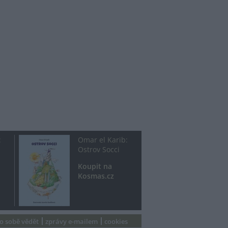
:
Omar el Karib:
Ostrov Socci
Koupit na
Kosmas.cz
 o sobě vědět
zprávy e-mailem
cookies