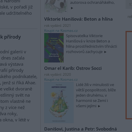
vá Národní
autorova ochranářského,
1
ké, v pořadí již
ale udržitelného
re
Viktorie Hanišová: Beton a hlína
rok vydání: 2021
Koupit na Kosmas.cz
Spisovatelka Viktorie
ek přírody
Hanišová v knize Beton a
hlína prostřednictvím třinácti
odní galerii v
rozhovorů zachycuje
 dnes začala
avá výstava
Omar el Karib: Ostrov Socci
rafií přírody
rok vydání: 2020
ského podnikatele,
Koupit na Kosmas.cz
 jenž si říká Ahae.
Lidé žili v minulosti ve
ve velké dvoraně
větší pospolitosti, blíže
ostlinný svět na
jeden druhému, v
harmonii se Zemí i
itom vlastně ne
všemi jejími
y z více než
dva roky,
okna, v létě v
Danišovi, Justina a Petr: Svobodná