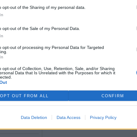
e konfliktu
chýši, jiní žijí v maringotkách,
ry s přírodou,
případně na horských
o opt-out of the Sharing of my personal data.
samotách.
u v loňském roce
In
ěk, pozoruhodně
ém podobné texty o
Blahušová, Anita: Zahrada žije –
o opt-out of the Sale of my Personal Data.
áclava Cílka.
zahradničíme s dětmi
In
ogickou krizi
rok vydání: 2018
Koupit na Kosmas.cz
to opt-out of processing my Personal Data for Targeted
Jedinečná, zábavná, naučná!
ing.
In
Odpojte děti od přístrojů a
 duchů
napojte je na přírodu! Užijte
si společně
o opt-out of Collection, Use, Retention, Sale, and/or Sharing
ersonal Data that Is Unrelated with the Purposes for which it
lected.
 v dubnu uplynulo
Out
století od
trofy v
OPT OUT FROM ALL
CONFIRM
bylské jaderné
rárně. Uhrančivou
elnému
chytil fotograf
Data Deletion
Data Access
Privacy Policy