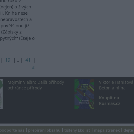
ího roku v
(nejen) o živých
ii. Kniha nese
h nepravostech a
povětšinou již
 (Zápisky z
pytných“ (Eseje o
|
19
|
..
|
41
|
»
Mojmír Vlašín: Další příhody
Viktorie Hanišová
ochránce přírody
Beton a hlína
Koupit na
Kosmas.cz
podpořte nás
přebírání obsahu
tištěný Ekolist
mapa stránek
dejte