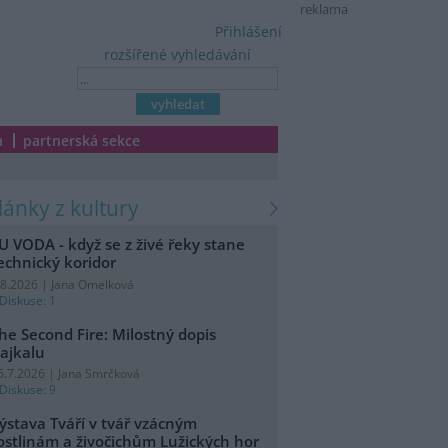
reklama
Přihlášení
rozšířené vyhledávání
a
partnerská sekce
články z kultury
U VODA - když se z živé řeky stane
echnický koridor
.8.2026 | Jana Omelková
Diskuse: 1
he Second Fire: Milostný dopis
ajkalu
5.7.2026 | Jana Smrčková
Diskuse: 9
ýstava Tváří v tvář vzácným
ostlinám a živočichům Lužických hor