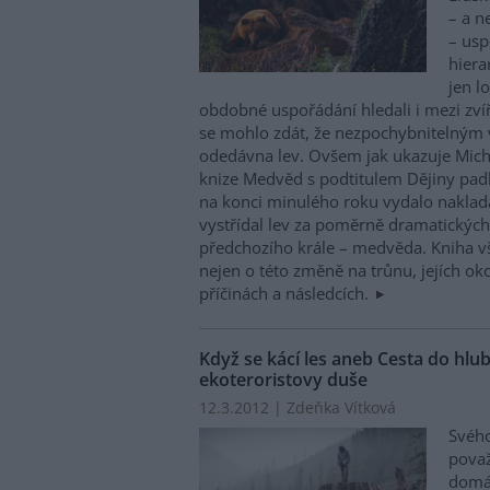
– a n
– usp
hiera
jen lo
obdobné uspořádání hledali i mezi zví
se mohlo zdát, že nezpochybnitelným 
odedávna lev. Ovšem jak ukazuje Mich
knize Medvěd s podtitulem Dějiny padl
na konci minulého roku vydalo naklada
vystřídal lev za poměrně dramatických
předchozího krále – medvěda. Kniha v
nejen o této změně na trůnu, jejích ok
příčinách a následcích.
Když se kácí les aneb Cesta do hlub
ekoteroristovy duše
12.3.2012 | Zdeňka Vítková
Svého
považ
domác