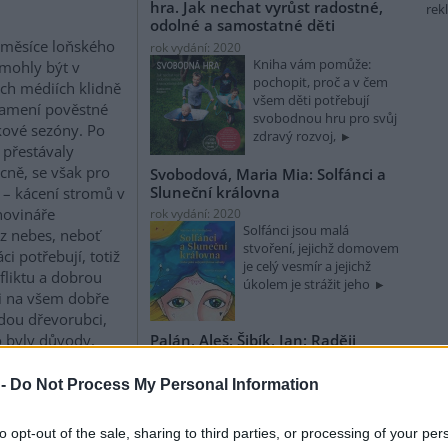
hra. Jak nechat vyrůst radostné,
rek
odolné a samostatné děti
 měsíce loňského
rok vydání: 2020
Kniha vám pomůže:
mohly být v
pochopit, proč a v čem
ch médiích klidně
všem děti potřebují
namení pověstné
svobodnou hru pro svůj
ové sezóny. Po
zdravý rozvoj,
 přestávaly
ecně, se však pro
Svobodová, Maria Mia: Solfánci a
Sluneční královna
– kácení stromů v
novináře
rok vydání: 2020
Solfánci jsou malá
z nebes, neboť
stvoření, jejichž domovem
ci potřebují, totiž
je celý vesmír a jejichž
fliktu a dobrou
úkolem je strážit jeho
si na všem dobře
dou dřevorubci,
to byly důvody,
Palán, Aleš; Šibík, Jan: Raději
zešílet v divočině: Setkání s
vnání s jinými
šumavskými samotáři
ývalé množství
 -
Do Not Process My Personal Information
rok vydání: 2018
Koupit na Kosmas.cz
Někteří si postavili v lese
to opt-out of the sale, sharing to third parties, or processing of your per