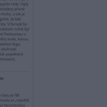
ejspíše vždy i byly
ořádány přísně
rchicky, a tak je
gické, že lidé
řaty. V Evropě by
vládcem zvířat byl
el Pastoureau v
ého krále, kterou
telství Argo,
 okolností
šak pojednává
olnostech,
in
 času je FBI
ovala za „největší
í teroristickou