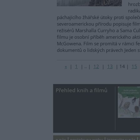
hrozb
radik
páchajícího žhářské útoky proti spole
severoamerickou přírodu popisuje fil
režisérů Marshalla Curryho a Sama Cu
filmu je osobní příběh amerického akti
McGowena. Film se promítá v rámci fe
dokumentů o lidských právech Jeden s
«
|
1
|
..
|
12
|
13
|
14
|
15
Přehled knih a filmů
o nás
novinky na webu
inzerujte u nás