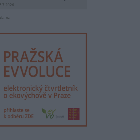
7.7.2026 |
klama