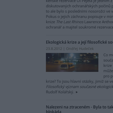
keňské rezervace Ol Pejeta je jedním z
diskutovaných ochranářských počinů po
to ale bylo s posledními nosorožci ve 
Pokus o jejich záchranu popisuje v m
knize
The Last Rhinos
Lawrence Anthony
ochranář a majitel soukromé rezervac
Ekologická krize a její filosofické so
23.8.2012 | Ondřej Hudeček
Co m
souča
krize 
může 
pro p
krize? To jsou hlavní otázky, jimiž se v
Filosofický význam současné ekologick
Rudolf Kolářský.
Nalezeni na ztraceném - Byla to ta
blokáda