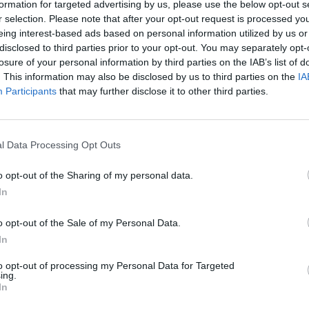
chýši, jiní žijí v maringotkách,
formation for targeted advertising by us, please use the below opt-out s
k pít z pramene
případně na horských
r selection. Please note that after your opt-out request is processed y
samotách.
eing interest-based ads based on personal information utilized by us or
disclosed to third parties prior to your opt-out. You may separately opt-
nejinspirativnější
losure of your personal information by third parties on the IAB’s list of
Blahušová, Anita: Zahrada žije –
gy druhé půle 20.
zahradničíme s dětmi
. This information may also be disclosed by us to third parties on the
IA
tí patří bezpochyby
Participants
that may further disclose it to other third parties.
rok vydání: 2018
en Jay Gould,
Koupit na Kosmas.cz
sor geologie a
Jedinečná, zábavná, naučná!
Odpojte děti od přístrojů a
r Amerického
napojte je na přírodu! Užijte
ed deseti lety
l Data Processing Opt Outs
si společně
istorik vědy a
 nás především
o opt-out of the Sharing of my personal data.
nebo
Dinosauři v
In
ém roce připravila
kameny z
o opt-out of the Sale of my Personal Data.
ní přírody
. A
In
e Gouldova kniha
to opt-out of processing my Personal Data for Targeted
ing.
In
e originálního