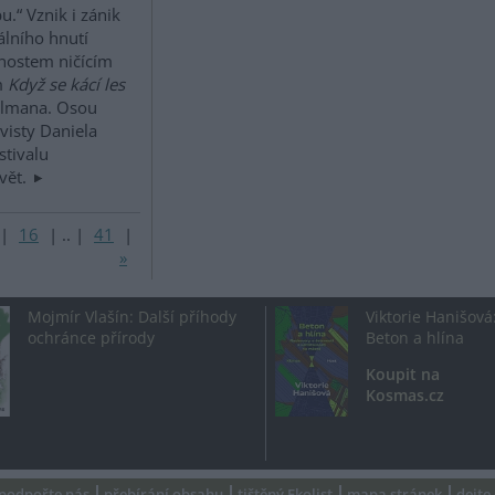
u.“ Vznik i zánik
álního hnutí
čnostem ničícím
m
Když se kácí les
llmana. Osou
visty Daniela
stivalu
vět.
|
16
|
..
|
41
|
»
Mojmír Vlašín: Další příhody
Viktorie Hanišová
ochránce přírody
Beton a hlína
Koupit na
Kosmas.cz
podpořte nás
přebírání obsahu
tištěný Ekolist
mapa stránek
dejte