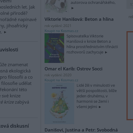
 velmi
autorova ochranářského,
1
sledních let. Jak
volné přírodě?
re
Viktorie Hanišová: Beton a hlína
imořádně napínavé
, jihoafrický
rok vydání: 2021
Koupit na Kosmas.cz
e.
Spisovatelka Viktorie
Hanišová v knize Beton a
hlína prostřednictvím třinácti
uvislosti
rozhovorů zachycuje
ůže znamenat
Omar el Karib: Ostrov Socci
sná ekologická
rok vydání: 2020
pro filosofii a co
Koupit na Kosmas.cz
filosofie udělat
Lidé žili v minulosti ve
řekonání této
větší pospolitosti, blíže
e své knize
jeden druhému, v
harmonii se Zemí i
é krize
zabývá
všemi jejími
ková diskusní
Danišovi, Justina a Petr: Svobodná