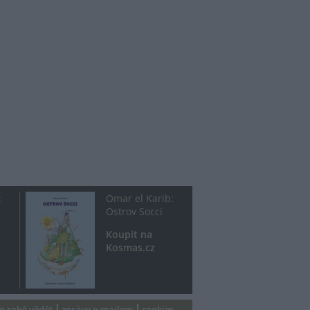
:
Omar el Karib:
Ostrov Socci
Koupit na
Kosmas.cz
 o sobě vědět
zprávy e-mailem
cookies