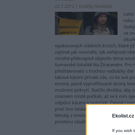
22.7.2012 | Ondřej Hudeček
Letní
roku 
český
ve z
okurk
opakovaných vládních krizích, které již
zajímat jak novináře, tak veřejnost ob
mnohé překvapivě objevilo téma nové 
šumavské lokalitě Na Ztraceném. Pro 
představovalo s trochou nadsázky dar 
takové kácení přináší vše, co ke své prá
emoce, jasně vyprofilované strany kon
možnost pokrytí. Stačilo zkrátka, aby 
známém místě počkali, až se k nim sje
odpůrci kácení a policisté. Zjevně i to
proč loni česká média věnovala ve sro
tématy z environmentální oblasti neb
Ekolist.cz
prostoru zásahům proti kůrovci.
If you wish 