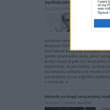
I want t
myslitele Johna Ruskina
of my P
29.5.2012 | Ondřej Hudeček
was col
Opted 
Konc
vyšla
Čechá
zapo
uměle
sociálním reformátorovi a milovníkovi
Ruskinovi (1819–1900). Existuje vůbec
proč takové knihy psát a vydávat? Důvo
splnění grantového úkolu, jehož výstup
kniha? A proč je pak číst? Snad proto,
připomínají, že jako lidstvo opravdu 
na ramenou velikánů a že mnohé z toh
považujeme za své originální myšlenk
v minulosti.
Historik na stopě sesazenému med
16.4.2012 | Ondřej Hudeček
Lidsk