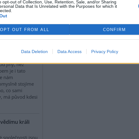
o opt-out of Collection, Use, Retention, Sale, and/or Sharing
ersonal Data that Is Unrelated with the Purposes for which it
lected.
Out
em loňského roku
 kniha o dnes v
OPT OUT FROM ALL
CONFIRM
ch již téměř
menutém britském
ckém kritikovi,
 přírody Johnu
Data Deletion
Data Access
Privacy Policy
 nějaký důvod,
d jiný, než
em je i tato
 že nám
pomyslně stojíme
o, co sami
y, má původ kdesi
vědímu králi
é společnosti jsou