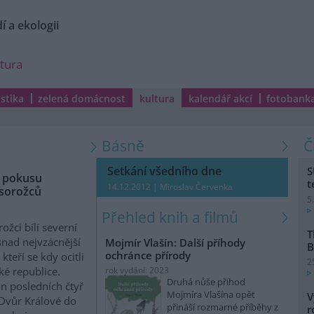
í a ekologii
ltura
istika
zelená domácnost
kultura
kalendář akcí
fotobank
Básně
Setkání všedního dne
S
o pokusu
t
14.12.2012 | Miroslav Červenka
osorožců
5
Přehled knih a filmů
ožci bílí severní
T
snad nejvzácnější
Mojmír Vlašín: Další příhody
B
ochránce přírody
 kteří se kdy ocitli
2
ké republice.
rok vydání: 2023
Druhá nůše příhod
n posledních čtyř
Mojmíra Vlašína opět
V
Dvůr Králové do
přináší rozmarné příběhy z
r