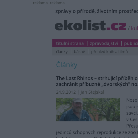
reklama
reklama
zprávy o přírodě, životním prostřed
/
ku
titulní strana
zpravodajství
public
články
básně
přehled knih a filmů
Články
The Last Rhinos – strhující příběh 
zachránit příbuzné „dvorských“ n
24.9.2012 | Jan Stejskal
Nosor
jsou 
savci,
v Čes
Přesu
jedinců schopných reprodukce ze zoo 