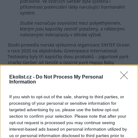
potravině. Ve vzorcích Gerber byla zjištěna i
přítomnost potenciální látky narušující hormonální
systém.
Studie naznačuje souvislost mezi polyethylenem,
kterým jsou kapsičky zevnitř potaženy, a některými
nalezenými mikroplasty v dětské výživě.
Studii provedla norská výzkumná organizace SINTEF Ocean
v roce 2025 na objednávku Greenpeace International.
Testovány byly tři kapsičky dvou produktů – jogurtové pyré
značky Gerber od Nestlé a ovocné pyré Happy Baby
Organics od Danone. Výrobky byly analyzovány v podobě, v
jaké se prodávají, bez zahřívání.
Ekolist.cz -
Do Not Process My Personal
Information
Greenpeace vyzývá společnosti Nestlé, Danone a další
výrobce dětské výživy, aby neprodleně prověřili své
produkty a doložili, že nepředstavují riziko pro zdraví dětí.
If you wish to opt-out of the sale, sharing to third parties, or
Organizace zároveň požaduje postupné ukončení
processing of your personal or sensitive information for
používání plastových obalů ve prospěch netoxických,
targeted advertising by us, please use the below opt-out
bezplastových a znovupoužitelných alternativ.
section to confirm your selection. Please note that after your
opt-out request is processed you may continue seeing
reklama
interest-based ads based on personal information utilized by
us or personal information disclosed to third parties prior to