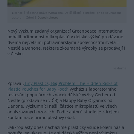
Licence |
Všechna práva vyhrazena. Další šíření je možné jen se souhlasem
autora
Zdroj |
Depositphotos
Nový výzkum zadaný organizací Greenpeace International
odhalil přítomnost mikroplastů v dětské výživě prodávané
dvěma největšími potravinářskými společnostmi světa –
Nestlé a Danone. Některé zkoumané výrobky se prodávají i
v Česku.
reklama
Zpráva „
Tiny Plastics, Big Problem: The Hidden Risks of
Plastic Pouches for Baby Food
“ vychází z laboratorního
testování populárních značek dětské výživy Gerber od
Nestlé (prodává se i v ČR) a Happy Baby Organics od
Danone. Výzkumníci našli částice mikroplastů ve všech
analyzovaných vzorcích. Podle autorů studie je zdrojem
kontaminace přímo plastový obal.
„Mikroplasty dnes nacházíme prakticky všude kolem nás a
bohužel se ukazuje, že ani dětská výživa není výjimkou.