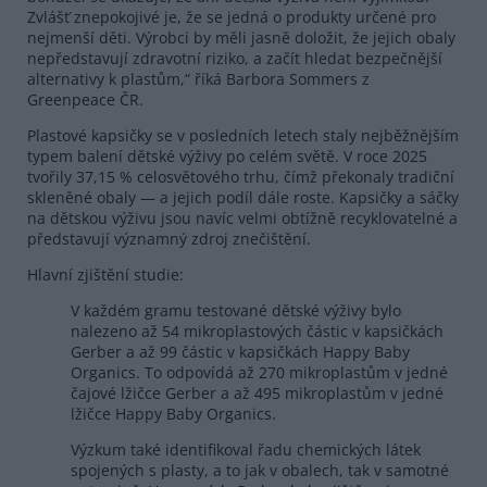
Zvlášť znepokojivé je, že se jedná o produkty určené pro
nejmenší děti. Výrobci by měli jasně doložit, že jejich obaly
nepředstavují zdravotní riziko, a začít hledat bezpečnější
alternativy k plastům,“ říká Barbora Sommers z
Greenpeace ČR.
Plastové kapsičky se v posledních letech staly nejběžnějším
typem balení dětské výživy po celém světě. V roce 2025
tvořily 37,15 % celosvětového trhu, čímž překonaly tradiční
skleněné obaly — a jejich podíl dále roste. Kapsičky a sáčky
na dětskou výživu jsou navíc velmi obtížně recyklovatelné a
představují významný zdroj znečištění.
Hlavní zjištění studie:
V každém gramu testované dětské výživy bylo
nalezeno až 54 mikroplastových částic v kapsičkách
Gerber a až 99 částic v kapsičkách Happy Baby
Organics. To odpovídá až 270 mikroplastům v jedné
čajové lžičce Gerber a až 495 mikroplastům v jedné
lžičce Happy Baby Organics.
Výzkum také identifikoval řadu chemických látek
spojených s plasty, a to jak v obalech, tak v samotné