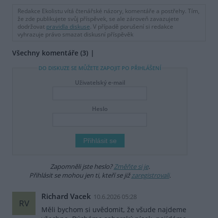
Redakce Ekolistu vítá čtenářské názory, komentáře a postřehy. Tím,
že zde publikujete svůj příspěvek, se ale zároveň zavazujete
dodržovat
pravidla diskuse
. V případě porušení si redakce
vyhrazuje právo smazat diskusní příspěvěk
Všechny komentáře (3)
DO DISKUZE SE MŮŽETE ZAPOJIT PO PŘIHLÁŠENÍ
Uživatelský e-mail
Heslo
Zapomněli jste heslo?
Změňte si je
.
Přihlásit se mohou jen ti, kteří se již
zaregistrovali
.
Richard Vacek
10.6.2026 05:28
RV
Měli bychom si uvědomit, že všude najdeme