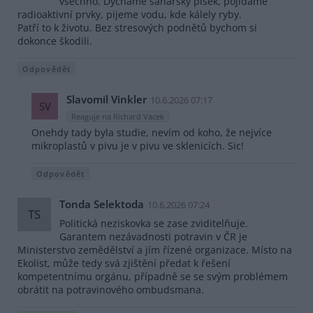
všechno. Dýcháme saharský písek, pojídáme
radioaktivní prvky, pijeme vodu, kde kálely ryby.
Patří to k životu. Bez stresových podnětů bychom si
dokonce škodili.
Odpovědět
Slavomil Vinkler
10.6.2026 07:17
SV
Reaguje na Richard Vacek
Onehdy tady byla studie, nevím od koho, že nejvíce
mikroplastů v pivu je v pivu ve sklenicích. Sic!
Odpovědět
Tonda Selektoda
10.6.2026 07:24
TS
Politická neziskovka se zase zviditelňuje.
Garantem nezávadnosti potravin v ČR je
Ministerstvo zemědělství a jím řízené organizace. Místo na
Ekolist, může tedy svá zjištění předat k řešení
kompetentnímu orgánu, případně se se svým problémem
obrátit na potravinového ombudsmana.