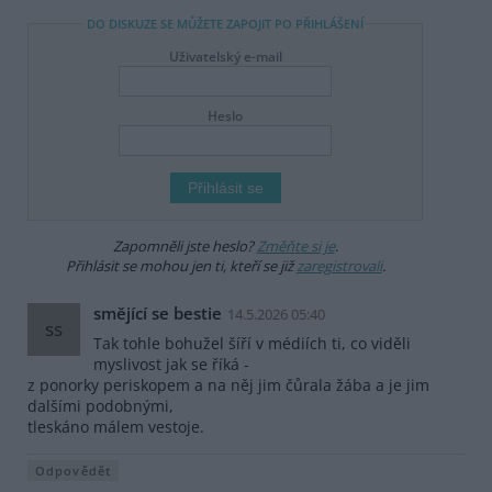
DO DISKUZE SE MŮŽETE ZAPOJIT PO PŘIHLÁŠENÍ
Uživatelský e-mail
Heslo
Zapomněli jste heslo?
Změňte si je
.
Přihlásit se mohou jen ti, kteří se již
zaregistrovali
.
smějící se bestie
14.5.2026 05:40
ss
Tak tohle bohužel šíří v médiích ti, co viděli
myslivost jak se říká -
z ponorky periskopem a na něj jim čůrala žába a je jim
dalšími podobnými,
tleskáno málem vestoje.
Odpovědět