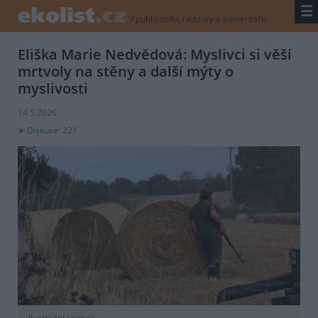
☰
/
publicistika
/
názory a komentáře
Eliška Marie Nedvědová: Myslivci si věší
mrtvoly na stěny a další mýty o
myslivosti
14.5.2026
Diskuse: 221
Ilustrační snímek.