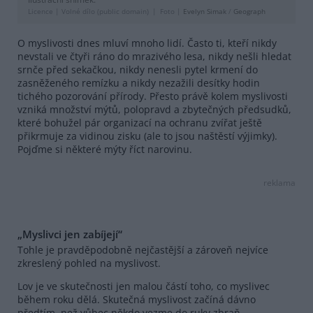
Licence |
Volné dílo (public domain)
Foto |
Evelyn Simak
/
Geograph
O myslivosti dnes mluví mnoho lidí. Často ti, kteří nikdy
nevstali ve čtyři ráno do mrazivého lesa, nikdy nešli hledat
srnče před sekačkou, nikdy nenesli pytel krmení do
zasněženého remízku a nikdy nezažili desítky hodin
tichého pozorování přírody. Přesto právě kolem myslivosti
vzniká množství mýtů, polopravd a zbytečných předsudků,
které bohužel pár organizací na ochranu zvířat ještě
přikrmuje za vidinou zisku (ale to jsou naštěstí výjimky).
Pojďme si některé mýty říct narovinu.
reklama
„Myslivci jen zabíjejí“
Tohle je pravděpodobně nejčastější a zároveň nejvíce
zkreslený pohled na myslivost.
Lov je ve skutečnosti jen malou částí toho, co myslivec
během roku dělá. Skutečná myslivost začíná dávno
předtím, než vůbec někdo vezme do ruky zbraň.