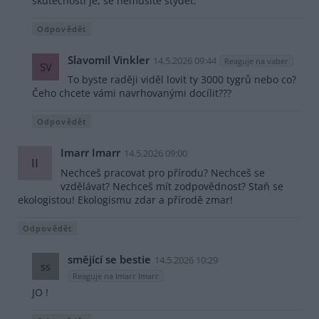
skutečnosti je, se nemusíte stydět.
Odpovědět
Slavomil Vinkler
14.5.2026 09:44
Reaguje na vaber
SV
To byste raději viděl lovit ty 3000 tygrů nebo co?
Čeho chcete vámi navrhovanými docílit???
Odpovědět
Imarr Imarr
14.5.2026 09:00
II
Nechceš pracovat pro přírodu? Nechceš se
vzdělávat? Nechceš mít zodpovědnost? Staň se
ekologistou! Ekologismu zdar a přírodě zmar!
Odpovědět
smějící se bestie
14.5.2026 10:29
ss
Reaguje na Imarr Imarr
JO !