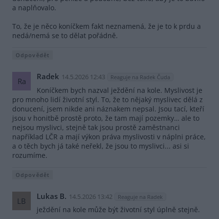
a naplňovalo.
To, že je něco koníčkem fakt neznamená, že je to k prdu a
nedá/nemá se to dělat pořádně.
Odpovědět
Radek
14.5.2026 12:43
Reaguje na Radek Čuda
Ra
Koníčkem bych nazval ježdění na kole. Myslivost je
pro mnoho lidí životní styl. To, že to nějaký myslivec dělá z
donucení, jsem nikde ani náznakem nepsal. Jsou tací, kteří
jsou v honitbě prostě proto, že tam mají pozemky… ale to
nejsou myslivci, stejně tak jsou prostě zaměstnanci
například LČR a mají výkon práva myslivosti v náplni práce,
a o těch bych já také neřekl, že jsou to myslivci... asi si
rozumíme.
Odpovědět
Lukas B.
14.5.2026 13:42
Reaguje na Radek
LB
ježdění na kole může být životní styl úplně stejně.