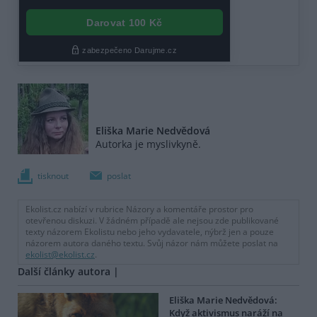
Eliška Marie Nedvědová
Autorka je myslivkyně.
tisknout
poslat
Ekolist.cz nabízí v rubrice Názory a komentáře prostor pro
otevřenou diskuzi. V žádném případě ale nejsou zde publikované
texty názorem Ekolistu nebo jeho vydavatele, nýbrž jen a pouze
názorem autora daného textu. Svůj názor nám můžete poslat na
ekolist@ekolist.cz
.
Další články autora |
Eliška Marie Nedvědová:
Když aktivismus naráží na