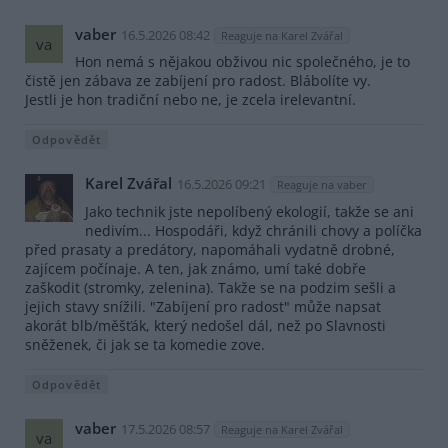
vaber
16.5.2026 08:42
Reaguje na Karel Zvářal
va
Hon nemá s nějakou obživou nic společného, je to
čistě jen zábava ze zabíjení pro radost. Blábolíte vy.
Jestli je hon tradiční nebo ne, je zcela irelevantní.
Odpovědět
Karel Zvářal
16.5.2026 09:21
Reaguje na vaber
Jako technik jste nepolíbený ekologií, takže se ani
nedivím... Hospodáři, když chránili chovy a políčka
před prasaty a predátory, napomáhali vydatně drobné,
zajícem počínaje. A ten, jak známo, umí také dobře
zaškodit (stromky, zelenina). Takže se na podzim sešli a
jejich stavy snížili. "Zabíjení pro radost" může napsat
akorát blb/měšťák, který nedošel dál, než po Slavnosti
sněženek, či jak se ta komedie zove.
Odpovědět
vaber
17.5.2026 08:57
Reaguje na Karel Zvářal
va