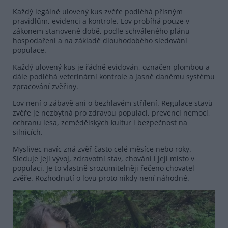
Každý legálně ulovený kus zvěře podléhá přísným
pravidlům, evidenci a kontrole. Lov probíhá pouze v
zákonem stanovené době, podle schváleného plánu
hospodaření a na základě dlouhodobého sledování
populace.
Každý ulovený kus je řádně evidován, označen plombou a
dále podléhá veterinární kontrole a jasně danému systému
zpracování zvěřiny.
Lov není o zábavě ani o bezhlavém střílení. Regulace stavů
zvěře je nezbytná pro zdravou populaci, prevenci nemocí,
ochranu lesa, zemědělských kultur i bezpečnost na
silnicích.
Myslivec navíc zná zvěř často celé měsíce nebo roky.
Sleduje její vývoj, zdravotní stav, chování i její místo v
populaci. Je to vlastně srozumitelněji řečeno chovatel
zvěře. Rozhodnutí o lovu proto nikdy není náhodné.