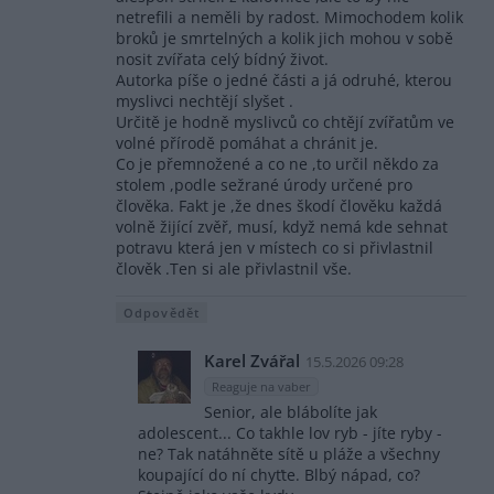
netrefili a neměli by radost. Mimochodem kolik
broků je smrtelných a kolik jich mohou v sobě
nosit zvířata celý bídný život.
Autorka píše o jedné části a já odruhé, kterou
myslivci nechtějí slyšet .
Určitě je hodně myslivců co chtějí zvířatům ve
volné přírodě pomáhat a chránit je.
Co je přemnožené a co ne ,to určil někdo za
stolem ,podle sežrané úrody určené pro
člověka. Fakt je ,že dnes škodí člověku každá
volně žijící zvěř, musí, když nemá kde sehnat
potravu která jen v místech co si přivlastnil
člověk .Ten si ale přivlastnil vše.
Odpovědět
Karel Zvářal
15.5.2026 09:28
Reaguje na vaber
Senior, ale blábolíte jak
adolescent... Co takhle lov ryb - jíte ryby -
ne? Tak natáhněte sítě u pláže a všechny
koupající do ní chyťte. Blbý nápad, co?