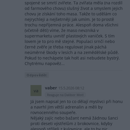
spojené se smrtí zvířete. Ta zvířata měla (na rozdíl
od farmového chovu) slušný život a smyslem jejich
chovu je získání toho masa. Takže to udělám co
nejrychleji a nejšetrněji jak umím. Je to prostě
trochu nepříjemná práce. Alespoň doma všichni
(včetně dětí) víme, že maso nevzniká v
supermarketu uvnitř plastových vaniček. S tím
lovem je to pro mě stejné. Populaci srnčí nebo
černé zvěře je třeba regulovat jinak páchá
neúměrné škody v lesích a na zemědělské půdě.
Pokud to nechápete tak holt asi nebudete bystrý.
Chytrému napověz...
Odpovědět
vaber
15.5.2026 08:12
va
Reaguje na Dalibor Motl
Já jsem napsal jen to co dělají myslivci při honu
a navrhl jim větší adrenalin a měli by
rovnocenného soupeře.
Nějaký zajíc nebo bažant nemá žádnou šanci
proti deseti výstřelům z brokovnice, kdyby
alespoň stříleli z kulovnice ,ale to by nic