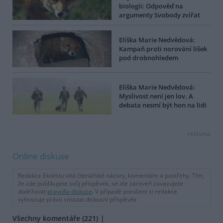
biologii: Odpověď na
argumenty Svobody zvířat
Eliška Marie Nedvědová:
Kampaň proti norování lišek
pod drobnohledem
Eliška Marie Nedvědová:
Myslivost není jen lov. A
debata nesmí být hon na lidi
reklama
Online diskuse
Redakce Ekolistu vítá čtenářské názory, komentáře a postřehy. Tím,
že zde publikujete svůj příspěvek, se ale zároveň zavazujete
dodržovat
pravidla diskuse
. V případě porušení si redakce
vyhrazuje právo smazat diskusní příspěvěk
Všechny komentáře (221)