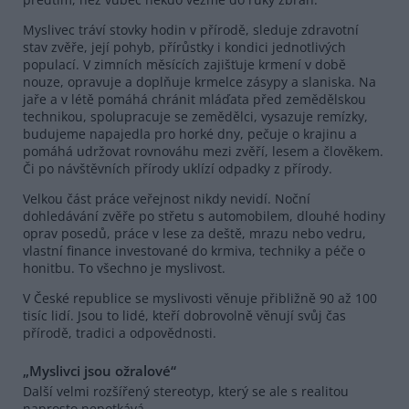
Myslivec tráví stovky hodin v přírodě, sleduje zdravotní
stav zvěře, její pohyb, přírůstky i kondici jednotlivých
populací. V zimních měsících zajišťuje krmení v době
nouze, opravuje a doplňuje krmelce zásypy a slaniska. Na
jaře a v létě pomáhá chránit mláďata před zemědělskou
technikou, spolupracuje se zemědělci, vysazuje remízky,
budujeme napajedla pro horké dny, pečuje o krajinu a
pomáhá udržovat rovnováhu mezi zvěří, lesem a člověkem.
Či po návštěvních přírody uklízí odpadky z přírody.
Velkou část práce veřejnost nikdy nevidí. Noční
dohledávání zvěře po střetu s automobilem, dlouhé hodiny
oprav posedů, práce v lese za deště, mrazu nebo vedru,
vlastní finance investované do krmiva, techniky a péče o
honitbu. To všechno je myslivost.
V České republice se myslivosti věnuje přibližně 90 až 100
tisíc lidí. Jsou to lidé, kteří dobrovolně věnují svůj čas
přírodě, tradici a odpovědnosti.
„Myslivci jsou ožralové“
Další velmi rozšířený stereotyp, který se ale s realitou
naprosto nepotkává.