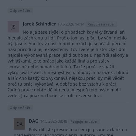
Odpovědět
Jarek Schindler
18.5.2026 14:14
Reaguje na vaber
JS
No a já zase slyšel o případech kdy vlky štvaná laň
hledala záchranu u lidí. Proč o tom asi píšu, by vám mohlo
být jasné. Ano lov v našich podmínkách je součástí péče o
naši přírodu a její ekosystémy. Lov zvěře je historicky lidmi
nejdéle vykonávaná práce. Již dlouho se u nás řídí zákony a
vyhláškami. Je to práce jako každá jiná a pro stát v
současné době nenahraditelná. Takže proč se snažit
vykrucovat z vašich nesmyslných, hloupých nárážek , bludů
a lží? Ano každý kdo vykonává nějakou práci by měl vědět
proč tu práci vykonává. A dobře se bez vztahu k práci
žádná práce dobře dělat nedá. Alespoň toto byste mohl
vědět. Jo a jinak na honě se střílí a zvěř se loví.
Odpovědět
DAG
14.5.2026 08:48
Reaguje na vaber
DA
Potvrdil jste přesně to o čem je psané v článku a
především v předchozím článku autorky. Smutné.