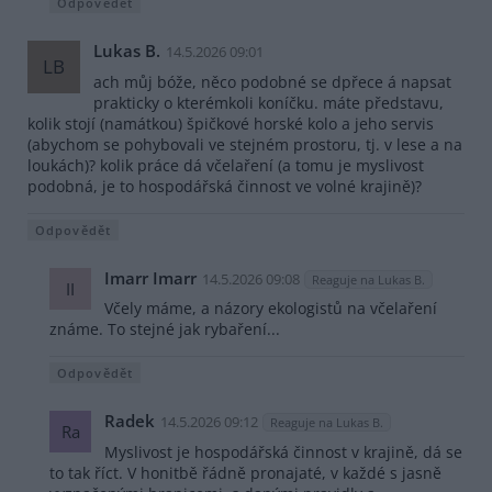
Odpovědět
Lukas B.
14.5.2026 09:01
LB
ach můj bóže, něco podobné se dpřece á napsat
prakticky o kterémkoli koníčku. máte představu,
kolik stojí (namátkou) špičkové horské kolo a jeho servis
(abychom se pohybovali ve stejném prostoru, tj. v lese a na
loukách)? kolik práce dá včelaření (a tomu je myslivost
podobná, je to hospodářská činnost ve volné krajině)?
Odpovědět
Imarr Imarr
14.5.2026 09:08
Reaguje na Lukas B.
II
Včely máme, a názory ekologistů na včelaření
známe. To stejné jak rybaření...
Odpovědět
Radek
14.5.2026 09:12
Reaguje na Lukas B.
Ra
Myslivost je hospodářská činnost v krajině, dá se
to tak říct. V honitbě řádně pronajaté, v každé s jasně