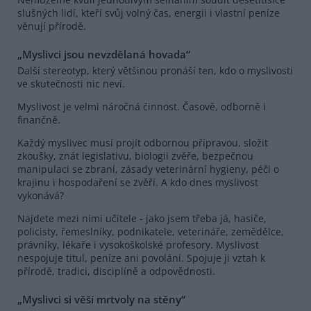
slušných lidí, kteří svůj volný čas, energii i vlastní peníze
věnují přírodě.
„Myslivci jsou nevzdělaná hovada“
Další stereotyp, který většinou pronáší ten, kdo o myslivosti
ve skutečnosti nic neví.
Myslivost je velmi náročná činnost. Časově, odborně i
finančně.
Každý myslivec musí projít odbornou přípravou, složit
zkoušky, znát legislativu, biologii zvěře, bezpečnou
manipulaci se zbraní, zásady veterinární hygieny, péči o
krajinu i hospodaření se zvěří. A kdo dnes myslivost
vykonává?
Najdete mezi nimi učitele - jako jsem třeba já, hasiče,
policisty, řemeslníky, podnikatele, veterináře, zemědělce,
právníky, lékaře i vysokoškolské profesory. Myslivost
nespojuje titul, peníze ani povolání. Spojuje ji vztah k
přírodě, tradici, disciplíně a odpovědnosti.
„Myslivci si věší mrtvoly na stěny“