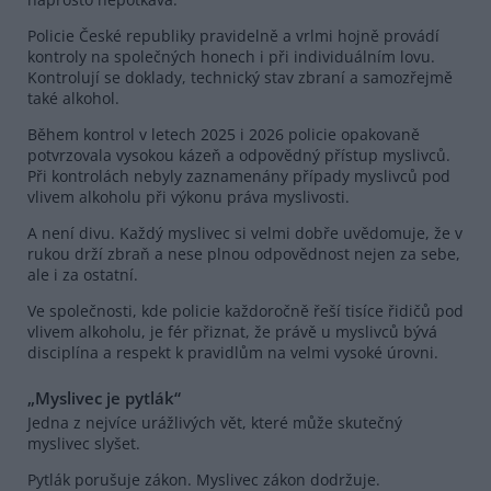
Policie České republiky pravidelně a vrlmi hojně provádí
kontroly na společných honech i při individuálním lovu.
Kontrolují se doklady, technický stav zbraní a samozřejmě
také alkohol.
Během kontrol v letech 2025 i 2026 policie opakovaně
potvrzovala vysokou kázeň a odpovědný přístup myslivců.
Při kontrolách nebyly zaznamenány případy myslivců pod
vlivem alkoholu při výkonu práva myslivosti.
A není divu. Každý myslivec si velmi dobře uvědomuje, že v
rukou drží zbraň a nese plnou odpovědnost nejen za sebe,
ale i za ostatní.
Ve společnosti, kde policie každoročně řeší tisíce řidičů pod
vlivem alkoholu, je fér přiznat, že právě u myslivců bývá
disciplína a respekt k pravidlům na velmi vysoké úrovni.
„Myslivec je pytlák“
Jedna z nejvíce urážlivých vět, které může skutečný
myslivec slyšet.
Pytlák porušuje zákon. Myslivec zákon dodržuje.