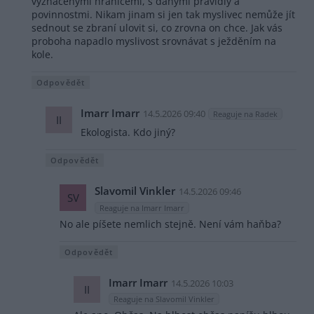
vyznačenými hranicemi, s danými pravidly a
povinnostmi. Nikam jinam si jen tak myslivec nemůže jít
sednout se zbraní ulovit si, co zrovna on chce. Jak vás
proboha napadlo myslivost srovnávat s ježděním na
kole.
Odpovědět
Imarr Imarr
14.5.2026 09:40
Reaguje na Radek
II
Ekologista. Kdo jiný?
Odpovědět
Slavomil Vinkler
14.5.2026 09:46
SV
Reaguje na Imarr Imarr
No ale píšete nemlich stejně. Není vám haňba?
Odpovědět
Imarr Imarr
14.5.2026 10:03
II
Reaguje na Slavomil Vinkler