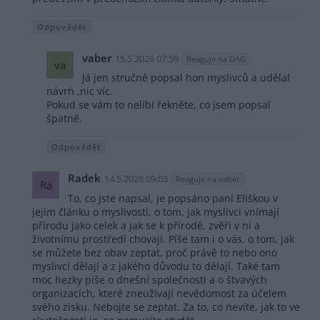
Odpovědět
vaber
15.5.2026 07:59
Reaguje na DAG
va
Já jen stručně popsal hon myslivců a udělal
návrh ,nic víc.
Pokud se vám to nelíbí řekněte, co jsem popsal
špatně.
Odpovědět
Radek
14.5.2026 09:03
Reaguje na vaber
Ra
To, co jste napsal, je popsáno paní Eliškou v
jejím článku o myslivosti, o tom, jak myslivci vnímají
přírodu jako celek a jak se k přírodě, zvěři v ní a
životnímu prostředí chovají. Píše tam i o vás, o tom, jak
se můžete bez obav zeptat, proč právě to nebo ono
myslivci dělají a z jakého důvodu to dělají. Také tam
moc hezky píše o dnešní společnosti a o štvavých
organizacích, které zneužívají nevědomost za účelem
svého zisku. Nebojte se zeptat. Za to, co nevíte, jak to ve