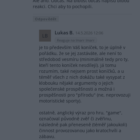
Ale ano. Občas. Na blbost občas napíšu blbou
reakci. Chci aby to pochopili.
Odpovědět
Lukas B.
14.5.2026 12:06
LB
Reaguje na Imarr Imarr
je to především Váš koníček, to je úplně v
pořádku, že se jej zastáváte, ale není to
středobod vesmíru (minimálně tedy pro ty,
kteří tento koníček nesdílejí). já tomu
rozumím, také nejsem prost koníčků, a u
téměř všech z nich dokážu také vysypat z
klobouku nějaké argumenty o jejich
společenské prospěšnosti a možná i
prospěšnosti pro "přírodu" (ne, neprovozuji
motoristické sporty).
ostatně, anglický výraz pro hru, "game",
označoval původně zvěř či zvěřinu,
následně pak přeneseně (téměř jakoukoli)
činnost provozovanou jako kratochvíli a
zábavu.