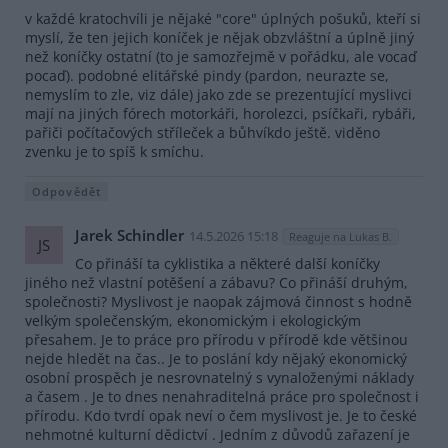
v každé kratochvíli je nějaké "core" úplných pošuků, kteří si
myslí, že ten jejich koníček je nějak obzvláštní a úplně jiný
než koníčky ostatní (to je samozřejmě v pořádku, ale vocaď
pocaď). podobné elitářské pindy (pardon, neurazte se,
nemyslím to zle, viz dále) jako zde se prezentující myslivci
mají na jiných fórech motorkáři, horolezci, psíčkaři, rybáři,
pařiči počítačových stříleček a bůhvíkdo ještě. viděno
zvenku je to spíš k smíchu.
Odpovědět
Jarek Schindler
14.5.2026 15:18
Reaguje na Lukas B.
JS
Co přináší ta cyklistika a některé další koníčky
jiného než vlastní potěšení a zábavu? Co přináší druhým,
společnosti? Myslivost je naopak zájmová činnost s hodně
velkým společenským, ekonomickým i ekologickým
přesahem. Je to práce pro přírodu v přírodě kde většinou
nejde hledět na čas.. Je to poslání kdy nějaký ekonomický
osobní prospěch je nesrovnatelný s vynaloženými náklady
a časem . Je to dnes nenahraditelná práce pro společnost i
přírodu. Kdo tvrdí opak neví o čem myslivost je. Je to české
nehmotné kulturní dědictví . Jedním z důvodů zařazení je