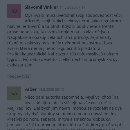
Slavomil Vinkler
14.5.2026 07:17
SV
Myslivci si musí uvědomit svoji zodpovědnost vůči
přírodě, svoji funkci v ekosystému jako regulátora
hlavně herbivorů a tu plnit. Když si odplivnete a trefíte
prase nebo siku, tak vzniká dojem na co vlastně jsou.
Naopak celá opakuji celá ochrana přírody, zejména ty
různé neziskovky by si měly uvědomit nezbytnost lovu
zvěře, která nemá jiného regulačního predátora.
Pro lidi katastrofické Nahrazeni 100 tisíc myslivců tisícem
tygrů či lvů nebo desetitisíci vlků nechť si promyslí každý
aktivista sám.
Odpovědět
vaber
14.5.2026 08:12
va
Něco paní autorka zapomněla. Myslivci chodí na
lov. Udělají rojnici a střílejí na vše co si určili.
Mají rádi lov. Dal bych jim návrh ,mohou se rozdělit na dvě
skupiny a ty dvě skupiny se mohou mohou navzájem lovit .
Přežívší po honu seberou mrtvé a smeknou klobouky.
Jen tak si užijí tu pravouu atmosféru a šok ,který prožívá při