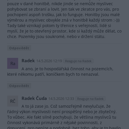
pouze v dané honitbě, nikde jinde se nemůže myslivec
pohybovat se zbraní a lovit. Jen tak ve zkratce pro vás, pro
pochopení aspoň trošku, jak to funguje. Honitby jsou malé
výměrou a myslivec obvykle zná v honitbě každý strom :-)))
Tady také vznikají potom ty třenice s veřejností, lidé si
myslí, že je to otevřený prostor, kde si každý může dělat, co
chce. Pozemky jsou soukromé, nebo v držení státu.
Odpovědět
Radek
14.5.2026 12:19
Reaguje na Radek
Ra
A ano, je to hospodářská činnost na pozemcích,
které někomu patří, koníčkem bych to nenazval.
Odpovědět
Radek Čuda
14.5.2026 12:33
Reaguje na Radek
RČ
A to já zase jo. Což samozřejmě nevylučuje, že
řádný výkon myslivosti není prospěšný nebo je zbytečný.
To vůbec. Ale fakt silně pochybuji, že většina myslivců tu
činnost vykonává primárně z nějaké povinnosti, z
donucení, pro peníze a podobně, bez toho, aby je to bavilo