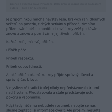
Licence |
Všechna práva vyhrazena. Další šíření je možné jen se souhlasem
autora
Foto |
Jiří Michalisko
Je připomínkou mnoha návštěv lesa, brzkých rán, dlouhých
večerů na posedu, tichých setkání v přírodě, zimního
přikrmování, péče o honitbu i chvílí, kdy zvěř potkáváme
znovu a znovu a poznáváme její životní příběh.
Každá trofej má svůj příběh.
Příběh péče.
Příběh respektu.
Příběh odpovědnosti.
A také příběh okamžiku, kdy přijde správný důvod a
správný čas k lovu.
V myslivecké tradici trofej nikdy nepředstavovala triumf
nad životem. Představovala a stále představuje úctu,
pokoru a vzpomínku.
Když tedy něčemu nebudete rozumět, nebojte se nás
slušně zeptat či si informace ověřit. Ale prosím, nesuďte