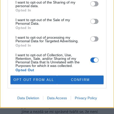
I want to opt-out of the Sharing of my
vaber
14.5.2026 16:08
Reaguje na Dalibor Motl
personal data.
va
Opted In
Že tohle vše co říkáte dělají, nic nemění na
tom ,že při lovu zabíjejí a mají z toho radost .Jinak
I want to opt-out of the Sale of my
proč by lovy dělali. Nebo mají hlad a chtěli si něco
Personal Data.
ulovit k snědku?
Opted In
Odpovědět
I want to opt-out of processing my
Personal Data for Targeted Advertising.
Opted In
Jaroslav Pokorný
14.5.2026 16:57
JP
Reaguje na vaber
I want to opt-out of Collection, Use,
Retention, Sale, and/or Sharing of my
Píše vám to pan Vinkler kousek výše.
Personal Data that Is Unrelated with the
Purposes for which it was collected.
Odpovědět
Opted Out
Dalibor Motl
OPT OUT FROM ALL
CONFIRM
14.5.2026 21:43
DM
Reaguje na vaber
Přesto, že můj otec chová králíky, tak mi věřte, že
mi nedělá žádnou radost mu pomáhat s jejich
Data Deletion
Data Access
Privacy Policy
zabíjením a zpracováním. Jenže když nadejde
jejich čas tak to prostě někdo udělat musí. Maso
jíme a nezdá se mi správné tvářit se, že není