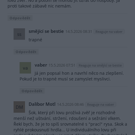
lovu zvěř. No a potom se mohou jít ožrat do hospody. Já
proti takové zábavě nic nemám.
Odpovědět
smějící se bestie
14.5.2026 08:31
Reaguje na vaber
ss
trapné
Odpovědět
vaber
15.5.2026 07:51
Reaguje na smějící se bestie
va
Já jen popsal hon a navrhl něco na zlepšení.
Pokud je to trapné musí se zamyslet myslivci.
Odpovědět
Dalibor Motl
14.5.2026 08:46
Reaguje na vaber
DM
Šok, který při lovu prožívá zvěř je rozhodně
menší než uštvání, stržení, rdoušení a sežrání vlkem.
Řekl bych, že je to spíš srovnatelné s "prací" rysa. Skok a
ryhlé prokousnutí hrdla... U individuálního lovu při