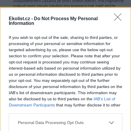
zodpovědném zásahu je smrt dílem vteřin. Pochopitelně
pokud není zásah ideální (na komoru) tak zvěř může
odcházet a zhasíná někde opodál, kde ji ale každý
zodpovědný lovec dohledá podle sledů, barvy nebo s
Ekolist.cz -
Do Not Process My Personal
pomocí psa. Ani v přírodě není nijak vyjímečné, že
Information
poraněné zvíře unikne predátorům ale nakonec ho smrt
přeci jenom dostihne (infekce, vážnější zranění,
If you wish to opt-out of the sale, sharing to third parties, or
krvácení). Pusťte si někdy přírodovědné filmy. Já se
processing of your personal or sensitive information for
snažím lovit šouláním na vzdálenost mezi 30 - 90m.
targeted advertising by us, please use the below opt-out
Pokud není pozice nebo podmínky ideální raději příjdu
jindy. Nemám toho uloveno mnoho. Zatím jsem nijak
section to confirm your selection. Please note that after your
komplikovaně nedohledával. Srnčí buď po ráně zustalo
opt-out request is processed you may continue seeing
v ohni (smrt na místě zásahu) nebo odskočilo a zhaslo
interest-based ads based on personal information utilized by
do 20m od zásahu (max 3-5 vteřin). To po sražení autem
us or personal information disclosed to third parties prior to
zvěř se zlomenými běhy může trpět klidně dlouhé
your opt-out. You may separately opt-out of the further
hodiny, zejména pokud řidič odjede bez nahlášení
disclosure of your personal information by third parties on the
nehody a následně toho nešťastného tvora najdou
IAB’s list of downstream participants. This information may
houbaři, cyklisté nebo nakonec lišky a krkavci. Myslivec,
also be disclosed by us to third parties on the
IAB’s List of
stejně jako třeba chovatel domácích zvířat, se o řádně
Downstream Participants
that may further disclose it to other
stará a jakékoliv utrpení nebo stres se snaží
third parties.
minimalizovat.
Personal Data Processing Opt Outs
Odpovědět