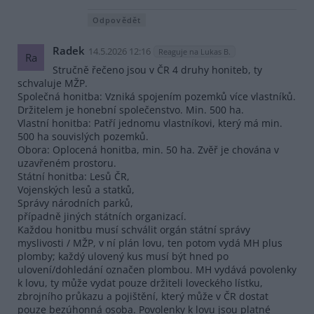
Odpovědět
Radek
14.5.2026 12:16
Reaguje na Lukas B.
Ra
Stručně řečeno jsou v ČR 4 druhy honiteb, ty
schvaluje MŽP.
Společná honitba: Vzniká spojením pozemků více vlastníků.
Držitelem je honební společenstvo. Min. 500 ha.
Vlastní honitba: Patří jednomu vlastníkovi, který má min.
500 ha souvislých pozemků.
Obora: Oplocená honitba, min. 50 ha. Zvěř je chována v
uzavřeném prostoru.
Státní honitba: Lesů ČR,
Vojenských lesů a statků,
Správy národních parků,
případně jiných státních organizací.
Každou honitbu musí schválit orgán státní správy
myslivosti / MŽP, v ní plán lovu, ten potom vydá MH plus
plomby; každý ulovený kus musí být hned po
ulovení/dohledání označen plombou. MH vydává povolenky
k lovu, ty může vydat pouze držiteli loveckého lístku,
zbrojního průkazu a pojištění, který může v ČR dostat
pouze bezúhonná osoba. Povolenky k lovu jsou platné