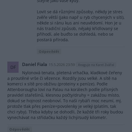
Stejně jako vaše kydy.
Lovit se dá různými způsoby, někdy je stres
zvěře větší (jako např u ryb chycených v síti),
někde si ránu kus ani neuvědomí. Hon je u
nás tradiční způsob, nějaký křídlovaný se
přihodí, ale buďto se dohledá, nebo se
postará příroda.
Odpovědět
Daniel Fiala
15.5.2026 23:59
Reaguje na Karel Zvářal
DF
Nylonová tenata, pletená vrhačka, kladkové čeřeny
a proutěné vrše či vězence. Rozdíly jsou velké. A sítě na
komerci x sítě pro obživu (proteiny x peníze). Podle
Attenborougha loví na Palau na korálech podle přísných
pravidel stařešinů, klesnou počty/druhy = zakážou místo,
dokud se hojnost neobnoví. To naši rybáři moc neumí, mj.
protože tlak přes peníze=povolenky je velký (platím, tak
chci ryby). Třeba kdyby se dohodli, že každé tři roky budou
vynechávat na střídačku každý lichý/sudý kilometr.
Odpovědět