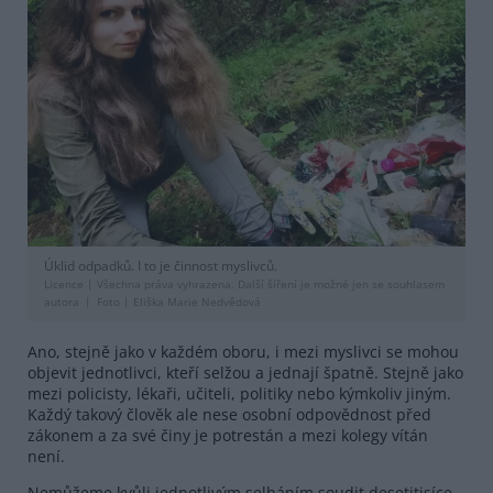
Úklid odpadků. I to je činnost myslivců.
Licence |
Všechna práva vyhrazena. Další šíření je možné jen se souhlasem
autora
Foto |
Eliška Marie Nedvědová
Ano, stejně jako v každém oboru, i mezi myslivci se mohou
objevit jednotlivci, kteří selžou a jednají špatně. Stejně jako
mezi policisty, lékaři, učiteli, politiky nebo kýmkoliv jiným.
Každý takový člověk ale nese osobní odpovědnost před
zákonem a za své činy je potrestán a mezi kolegy vítán
není.
Nemůžeme kvůli jednotlivým selháním soudit desetitisíce