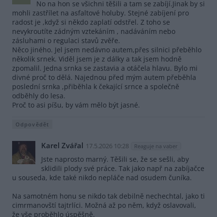
No na hon se všichni těšili a tam se zabíjí.Jinak by si
mohli zastřílet na asfaltové holuby. Stejné zabíjení pro
radost je ,když si někdo zaplatí odstřel. Z toho se
nevykroutíte zádným vztekáním , nadáváním nebo
zásluhami o regulaci stavů zvěře.
Něco jiného. Jel jsem nedávno autem,přes silnici přeběhlo
několik srnek. Viděl jsem je z dálky a tak jsem hodně
zpomalil. Jedna srnka se zastavia a otáčela hlavu. Bylo mi
divné proč to dělá. Najednou před mým autem přeběhla
poslední srnka ,přiběhla k čekající srnce a společně
odběhly do lesa.
Proč to asi píšu, by vám mělo být jasné.
Odpovědět
Karel Zvářal
17.5.2026 10:28
Reaguje na vaber
Jste naprosto marný. Těšili se, že se sešli, aby
sklidili plody své práce. Tak jako např na zabíjačce
u souseda, kde také nikdo nepláče nad osudem čuníka.
Na samotném honu se nikdo tak debilně nechechtal, jako ti
cimrmanovští tajtrlíci. Možná až po něm, když oslavovali,
že vše proběhlo úspěšně.