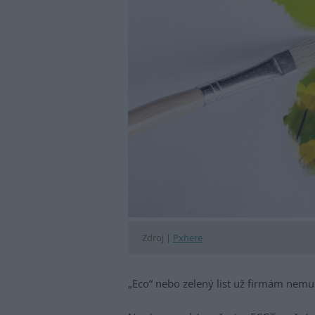
Zdroj |
Pxhere
„Eco“ nebo zelený list už firmám nemusí