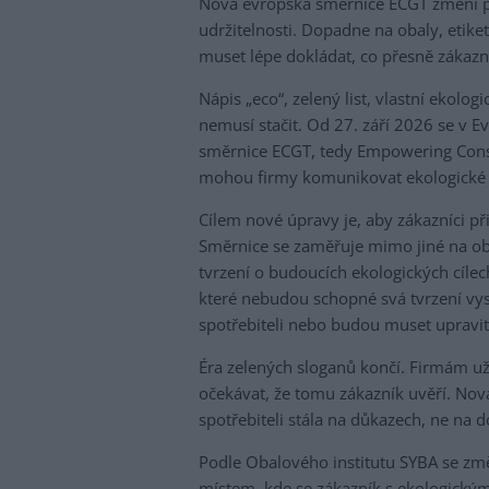
Nová evropská směrnice ECGT změní pr
udržitelnosti. Dopadne na obaly, etike
muset lépe dokládat, co přesně zákazn
Nápis „eco“, zelený list, vlastní ekolo
nemusí stačit. Od 27. září 2026 se v E
směrnice ECGT, tedy Empowering Consu
mohou firmy komunikovat ekologické vl
Cílem nové úpravy je, aby zákazníci př
Směrnice se zaměřuje mimo jiné na obe
tvrzení o budoucích ekologických cíle
které nebudou schopné svá tvrzení vys
spotřebiteli nebo budou muset upravit
Éra zelených sloganů končí. Firmám už
očekávat, že tomu zákazník uvěří. Nov
spotřebiteli stála na důkazech, ne na 
Podle Obalového institutu SYBA se změ
místem, kde se zákazník s ekologickým