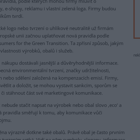
avidla, podle kterých mohou firmy mluvit o
ty, e-shopy, reklamu i vlastní zelená loga. Firmy budou
íkům tvrdí.
gické logo nebo tvrzení o uhlíkové neutralitě už firmám
vropské unii začnou uplatňovat nová pravidla podle
mers for the Green Transition. Ta zpřísní způsob, jakým
astnosti výrobků, obalů i služeb.
rek
i nákupu dostávali jasnější a důvěryhodnější informace.
cná environmentální tvrzení, značky udržitelnosti,
ch nebo sdělení založená na kompenzacích emisí. Firmy,
větlit a doložit, se mohou vystavit sankcím, sporům se
 či stáhnout část své marketingové komunikace.
 nebude stačit napsat na výrobek nebo obal slovo ‚eco‘ a
á pravidla směřují k tomu, aby komunikace vůči
dojmu.
na výrazně dotkne také obalů. Právě obal je často prvním
 tvrzením setká. Vidí na něm symboly, slogany, informace