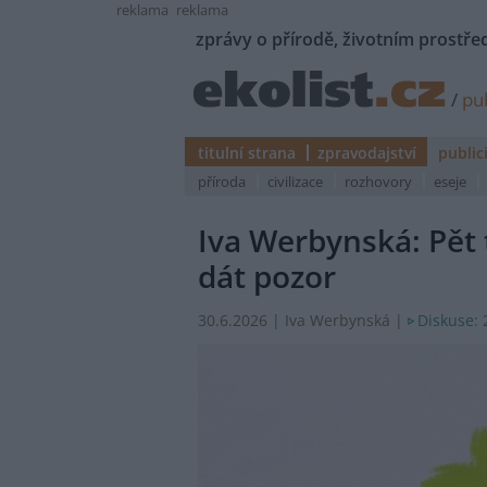
reklama
reklama
zprávy o přírodě, životním prostřed
/
pub
titulní strana
zpravodajství
public
příroda
civilizace
rozhovory
eseje
Iva Werbynská: Pět t
dát pozor
Diskuse: 
30.6.2026 | Iva Werbynská |