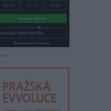
klama