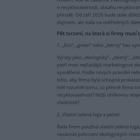
o recyklovatelnosti, obsahu recyklovan
přírodě. Od září 2026 bude stále důle
dojmem, ale stála na ověřitelných date
Pět tvrzení, na která si firmy musí
1. „Eco“, „green“ nebo „šetrný“ bez vys
Výrazy jako „ekologický“, „zelený“, „še
patří mezi nejčastější marketingové zk
vysvětlené. Podle nových pravidel ne
toho, aby firma byla schopná prokázat
měl rozumět tomu, co přesně firma tvr
recyklovatelnost? Nižší uhlíkovou stop
vlastnosti?
2. Vlastní zelená loga a pečeti
Řada firem používá vlastní zelená loga
nezávislé potvrzení ekologických vlast