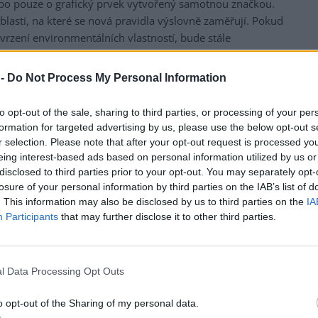
ebo pouze o grafický prvek vytvořený samotnou značkou.
oblasti, na které se nová pravidla výslovně zaměřují. Pokud
rzení environmentálních vlastností, bude stále
ělil, podle jakých pravidel vzniklo, a zda je založeno na
zavedeném schématu.
 -
Do Not Process My Personal Information
celý výrobek
to opt-out of the sale, sharing to third parties, or processing of your per
zitivního prvku tak, že spotřebitel získá dojem, že je
formation for targeted advertising by us, please use the below opt-out s
r selection. Please note that after your opt-out request is processed y
jít o tvrzení, že produkt používá méně plastu, obsahuje
eing interest-based ads based on personal information utilized by us or
l nebo nižší dopad v jedné části životního cyklu. Dílčí
disclosed to third parties prior to your opt-out. You may separately opt-
blém vzniká ve chvíli, kdy je prezentováno tak, že
losure of your personal information by third parties on the IAB’s list of
rma by měla jasně uvést, zda se tvrzení týká výrobku,
. This information may also be disclosed by us to third parties on the
IA
pravy, recyklace nebo celého životního cyklu.
Participants
that may further disclose it to other third parties.
nu
aticky neutrální“, „udržitelnější“ nebo že do určitého roku
l Data Processing Opt Outs
rostředí. Podobná tvrzení se mohou dobře vyjímat v
odle nových pravidel už nemají zůstat jen u ambice.
o opt-out of the Sharing of my personal data.