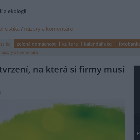
í a ekologii
licistika
/
názory a komentáře
istika
zelená domácnost
kultura
kalendář akcí
fotobank
názory a komentáře
vrzení, na která si firmy musí
2