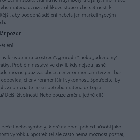
ého materiálu, nižší uhlíkové stopě nebo šetrnosti k
žitější, aby podobná sdělení nebyla jen marketingovým
ch.
 dát pozor
větlení
trný k životnímu prostředí“, „přírodní“ nebo „udržitelný“
ratky. Problém nastává ve chvíli, kdy nejsou jasně
bude možné používat obecná environmentální tvrzení bez
 odpovídající environmentální výkonnost. Spotřebitel by
dí. Znamená to nižší spotřebu materiálu? Lepší
u? Delší životnost? Nebo pouze změnu jedné dílčí
, pečeti nebo symboly, které na první pohled působí jako
ností výrobku. Spotřebitel ale často nemá možnost poznat,