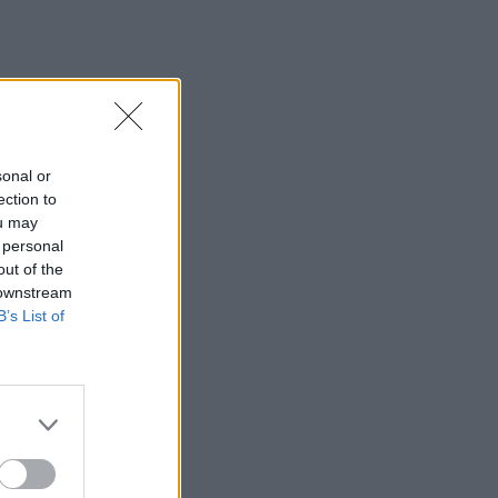
sonal or
ection to
ou may
 personal
out of the
 downstream
B’s List of