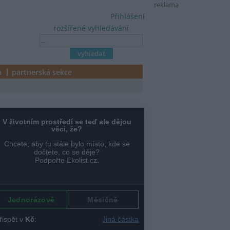
reklama
Přihlášení
rozšířené vyhledávání
a
partnerská sekce