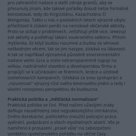
pro zahraniční nadace a další zdroje grantů, aby se
přesunuly jinam, kde takové pořádky dosud nelze formálně
konstatovat, tedy do Kirgizstánu, Kazachstánu či
Mongolska. Takto u nás v posledních letech výrazně ubylo
příležitostí k získání peněz na neziskové občanské aktivity.
Proto se ocitají v problémech, zeštíhlují ještě více, omezují
své aktivity a podléhají lákání soukromého sektoru. Přitom
myšlenka, že když budou rozumné a budou se věnovat
neškodným věcem, tak se jim nasype, získává na lákavosti.
A tak se například významná původně environmentální
nadace velmi úzce a zcela netransparentně napojí na
velkou, nadnárodní stavební a developerskou firmu a
propůjčí se k účinkování ve firemních, krotce a účelově
ozeleňovacích kampaních. Očekává za svou spolupráci a
„rozumnost“ výrazný růst svého kmenového jmění a tedy i
vlastní rozvojovou perspektivu do budoucna.
Praktická politika a „měšťácká normalizace“
Praktická politika se činí. Před našimi užaslými zraky
defiluje neuvěřitelný sled nejpokleslejšího intrikánství,
čirého darebáctví, politického zneužití policejní práce,
vydírání, podplácení a všech myslitelných alotrií. Vše je
namířeno k prosazení „pravé vůle“ na zabezpečení
vzniklého společenského pořádku na věčné časy.