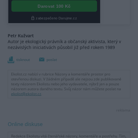
Petr Kužvart
Autor je ekologický právník a občanský aktivista, který v
nezávislých iniciativách působil již před rokem 1989
tisknout
poslat
Ekolist.cz nabízí v rubrice Názory a komentáře prostor pro
otevřenou diskuzi. V žádném případě ale nejsou zde publikované
texty názorem Ekolistu nebo jeho vydavatele, nýbrž jen a pouze
názorem autora daného textu. Svůj názor nám můžete poslat na
ekolist@ekolist.cz
.
reklama
Online diskuse
Redakce Ekolistu vítá čtenářské názory, komentáře a postřehy. Tím,