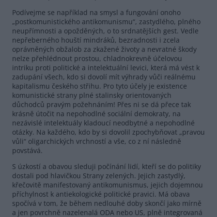
Podívejme se například na smysl a fungování onoho
„postkomunistického antikomunismu“, zastydlého, plného
neupřímnosti a opožděných, o to srdnatějších gest. Vedle
nepřeberného houští mindráků, bezradnosti i zcela
oprávněných obžalob za zkažené životy a nevratné škody
nelze přehlédnout prostou, chladnokrevně účelovou
intriku proti politické a intelektuální levici, která má vést k
zadupání všech, kdo si dovolí mít výhrady vůči reálnému
kapitalismu českého střihu. Pro tyto účely je existence
komunistické strany plné stalinsky orientovaných
důchodců pravým požehnáním! Přes ni se dá přece tak
krásně útočit na nepohodlné sociální demokraty, na
nezávislé intelektuály kladoucí neodbytné a nepohodlné
otázky. Na každého, kdo by si dovolil zpochybňovat „pravou
vůli“ oligarchických vrchností a vše, co z ní následně
povstává.
S úzkostí a obavou sleduji počínání lidí, kteří se do politiky
dostali pod hlavičkou Strany zelených. Jejich zastydlý,
křečovitě manifestovaný antikomunismus, jejich dojemnou
příchylnost k antiekologické politické pravici. Má obava
spočívá v tom, že během nedlouhé doby skončí jako mírně
a jen povrchně nazelenalá ODA nebo US, plně integrovaná