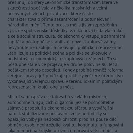
přesunují do sféry „ekonomické transformace“, která ve
skutečnosti spočívala v několika masívních a velmi
pochybných vlnách privatizace, které často
charakterizovalo přímé zašantročení a odtunelování
národního jmění. Tento proces měl s jistým zpožděním
výrazné společenské důsledky: vzniká nová třída vlastníků
a celá sociální struktura, do ekonomiky vstupuje zahraniční
kapitál a postupně se stabilizují nové skupinové zájmy,
nevyhnutelně úkolující a motivující politickou reprezentaci.
Stabilizuje se politická scéna a politika se ukotvuje v
podstatných ekonomických skupinových zájmech. To se
postupně stále více projevuje v druhé polovině 90. let a
počátkem tohoto desetiletí. Tehdy probíhá rovněž reforma
veřejné správy, jež podřizuje prakticky veškeré úřednictvo
vykonávající veřejnou správu v terénu lokálním politickým
reprezentacím krajů, obcí a měst.
Místní samospráva se tak zvrhá ve vládu místních,
autonomně fungujících oligarchií, jež se pochopitelně
zájmově propojují s ekonomickou sférou a vytvářejí si
natolik stabilizované postavení, že je periodicky se
opakující volby již nedokáží ohrozit, probíhá pouze dílčí
obměna osob, neohrožující kvalitu, kontinuitu a fungování
lokální moci na krajské úrovni i na úrovni větších obcí a