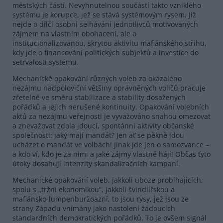
městských částí. Nevyhnutelnou součástí takto vzniklého
systému je korupce, jež se stává systémovým rysem. Již
nejde o dílčí osobní selhávání jednotlivců motivovaných
zájmem na vlastním obohacení, ale o
institucionalizovanou, skrytou aktivitu mafiánského střihu,
kdy jde o financování politických subjektů a investice do
setrvalosti systému.
Mechanické opakování různých voleb za okázalého
nezájmu nadpoloviční většiny oprávněných voličů pracuje
zřetelně ve směru stabilizace a stability dosažených
pořádků a jejich nerušené kontinuity. Opakování volebních
aktů za nezájmu veřejnosti je vyvažováno snahou omezovat
a znevažovat zdola jdoucí, spontánní aktivity občanské
společnosti: jaký mají mandát? Jen ať se pěkně jdou
ucházet o mandát ve volbách! Jinak jde jen o samozvance –
a kdo ví, kdo je za nimi a jaké zájmy vlastně hájí! Občas tyto
útoky dosahují intenzity skandalizačních kampaní.
Mechanické opakování voleb, jakkoli uboze probíhajících,
spolu s „tržní ekonomikou“, jakkoli švindlířskou a
mafiánsko-lumpenburžoazní, to jsou rysy, jež jsou ze
strany Západu vnímány jako nastolení žádoucích
standardních demokratických pořádků. To je ovšem signál