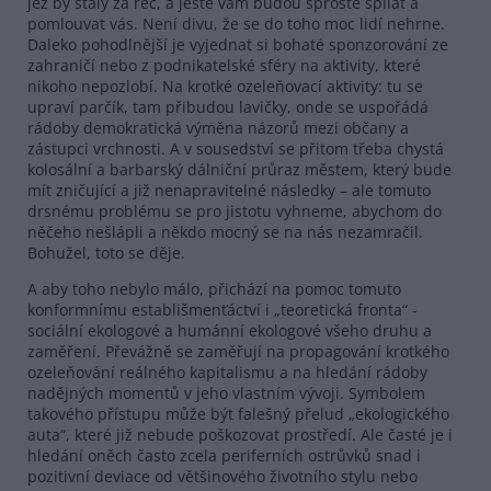
jež by stály za řeč, a ještě vám budou sprostě spílat a
pomlouvat vás. Není divu, že se do toho moc lidí nehrne.
Daleko pohodlnější je vyjednat si bohaté sponzorování ze
zahraničí nebo z podnikatelské sféry na aktivity, které
nikoho nepozlobí. Na krotké ozeleňovací aktivity: tu se
upraví parčík, tam přibudou lavičky, onde se uspořádá
rádoby demokratická výměna názorů mezi občany a
zástupci vrchnosti. A v sousedství se přitom třeba chystá
kolosální a barbarský dálniční průraz městem, který bude
mít zničující a již nenapravitelné následky – ale tomuto
drsnému problému se pro jistotu vyhneme, abychom do
něčeho nešlápli a někdo mocný se na nás nezamračil.
Bohužel, toto se děje.
A aby toho nebylo málo, přichází na pomoc tomuto
konformnímu establišmenťáctví i „teoretická fronta“ -
sociální ekologové a humánní ekologové všeho druhu a
zaměření. Převážně se zaměřují na propagování krotkého
ozeleňování reálného kapitalismu a na hledání rádoby
nadějných momentů v jeho vlastním vývoji. Symbolem
takového přístupu může být falešný přelud „ekologického
auta“, které již nebude poškozovat prostředí. Ale časté je i
hledání oněch často zcela periferních ostrůvků snad i
pozitivní deviace od většinového životního stylu nebo