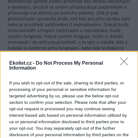
ekonomický systém životní prostředí bez ohledů devastující
a vysávající, pružně se ovšem přizpůsobuje podmínkám a
přesunuje své aktivity po povrchu planety. Zisk je pak
přivlastňován zpravidla jinde, než kde pro jeho výrobu bylo
nebo je prostředí zatěžováno či exploatováno. Dokud bude
tento koloběh schopen rozšiřování a reprodukce, bude
systém fungovat. Pokud systém funguje, může si dovolit
investovat i do ochrany prostředí, a to tam a natolik, kde a
nakolik to neohrozí jeho fungování, nebo kde to dokonce
může reprodukci kapitálu dílčím způsobem i pomoci.
Ekolist.cz -
Do Not Process My Personal
Pokud by se však měla zastavit šílená, akcelerující
Information
antropogenní devastace a degradace biosféry, bylo by
nutno rozsáhlá a pronikavá opatření k jeho ochraně
odvozovat nikoli od ochoty systému, ale od nezbytnosti
If you wish to opt-out of the sale, sharing to third parties, or
důsledně ochránit stávající přírodní zdroje a ekosystémy,
processing of your personal or sensitive information for
případně pro ně vytvořit dlouhodobě vhodné podmínky k
targeted advertising by us, please use the below opt-out
postupné přirozené regeneraci a rehabilitaci. A to je právě
section to confirm your selection. Please note that after your
ten problém. Tohle nemůže reálný kapitalismus nikdy
opt-out request is processed you may continue seeing
dopustit. Mezi prováděnými ekologizačními kroky a
interest-based ads based on personal information utilized by
objektivně nutnými opatřeními k zastavení devastace zeje
us or personal information disclosed to third parties prior to
široká propast nepřijatelnosti, překročitelná jen přes
mrtvolu reálného kapitalismu!
your opt-out. You may separately opt-out of the further
disclosure of your personal information by third parties on the