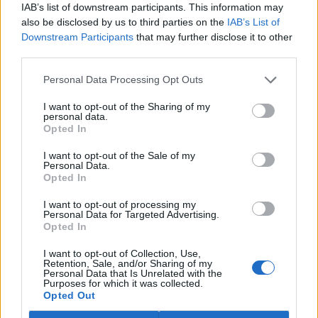
Co tedy dělat?
IAB’s list of downstream participants. This information may
Odstranění či principiální proměna reálného kapitalismu
also be disclosed by us to third parties on the
IAB’s List of
je v českých poměrech i ve světě nespornou nutností.
Downstream Participants
that may further disclose it to other
Žádný konec dějin se nekoná a jejich příští dějství bude
third parties.
pravděpodobně zrovna o tomto. Nicméně změna dnes
není na pořadu dne.
Personal Data Processing Opt Outs
Proto je nutno v naší stále se zhoršující situaci vzít
demokracii vážně, požadovat, aby nebyla vykostřena,
I want to opt-out of the Sharing of my
personal data.
formalizována a redukována na pouhý volební akt - tuto
Opted In
trapnou přehlídku marnosti a beznaděje. Je nutno zdola
posilovat demokratické mechanismy a podporovat vznik
I want to opt-out of the Sale of my
nových sociálních hnutí. Je nezbytné politický
Personal Data.
establishment usvědčovat z pokrytectví a
Opted In
nedemokratičnosti. Darebáctví nazývat darebáctvím, jak si
zasluhuje.
I want to opt-out of processing my
Personal Data for Targeted Advertising.
Pěkně se to píše, ale při tom je nutno mít na paměti, že
Opted In
reálný kapitalismus v rozvinuté společnosti dělá z lidí
izolované, v konzumerismu zabořené, sobecky jednající
I want to opt-out of Collection, Use,
jedince, kteří přičinlivě kutálejí a nabalují své kuličky lejna
Retention, Sale, and/or Sharing of my
Personal Data that Is Unrelated with the
a je jim úplně jedno, pokud se v sousedství děje jakákoli
Purposes for which it was collected.
nepravost - dokud se nedotkne jich samých. Pak řvou a
Opted Out
bědují. A ostatním je to samozřejmě jedno. Jich se to přece
netýká... Vzdorovat této záludné společenské devastaci