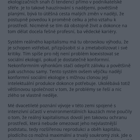
ekologizačních snah či tendencí přímo v podnikatelské
sféře. Je to takové hauzírování s nadějemi, povětšině
planými, bývá to útěšná cesta malých změn v naději, že
postupně povedou k proměně celku a jeho vztahu k
prostředí. Nicméně se tím dá obstojně živit a dokonce na
tom dělat docela fešné profesní, ba vědecké kariéry.
Systém reálného kapitalismu má tu obrovskou výhodu, že
je schopen vstřebat, přizpůsobit si a zmetabolizovat i své
kritiky. Tím spíše pro něj není problém koexistovat se
sociální ekologií, pokud je dostatečně konformní.
Nekonformním výhonkům stačí odepřít zálivku a povětšině
pak uschnou samy. Tento systém ovšem vějičku nadějí
konformní sociální ekologie s mlžnou clonou její
intelektuální produkce dokonce potřebuje. Ukolébává totiž
většinovou společnost v tom, že problémy se řeší a nic
zlého se vlastně neděje.
Mé dvacetileté poznání vývoje v této zemi spojené s
intenzívní účastí v environmentálních kauzách mne poučily
o tom, že reálný kapitalismus dovolí jen takovou ochranu
prostředí, která nebude omezovat jeho nejvlastnější
podstatu, tedy rozšířenou reprodukci a oběh kapitálu,
plodícího co možná maximální a trvalý soukromý zisk. Jde o