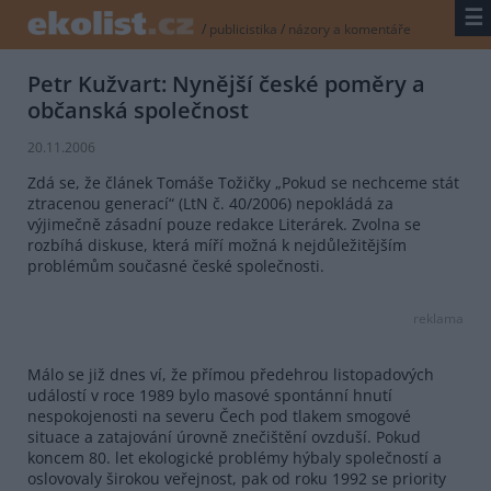
☰
/
publicistika
/
názory a komentáře
Petr Kužvart: Nynější české poměry a
občanská společnost
20.11.2006
Zdá se, že článek Tomáše Tožičky „Pokud se nechceme stát
ztracenou generací“ (LtN č. 40/2006) nepokládá za
výjimečně zásadní pouze redakce Literárek. Zvolna se
rozbíhá diskuse, která míří možná k nejdůležitějším
problémům současné české společnosti.
reklama
Málo se již dnes ví, že přímou předehrou listopadových
událostí v roce 1989 bylo masové spontánní hnutí
nespokojenosti na severu Čech pod tlakem smogové
situace a zatajování úrovně znečištění ovzduší. Pokud
koncem 80. let ekologické problémy hýbaly společností a
oslovovaly širokou veřejnost, pak od roku 1992 se priority