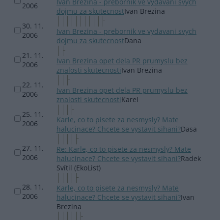
Ivan Brezina - prebornik ve vydavani svych
2006
dojmu za skutecnost
Ivan Brezina
30. 11.
Ivan Brezina - prebornik ve vydavani svych
2006
dojmu za skutecnost
Dana
21. 11.
Ivan Brezina opet dela PR prumyslu bez
2006
znalosti skutecnosti
Ivan Brezina
22. 11.
Ivan Brezina opet dela PR prumyslu bez
2006
znalosti skutecnosti
Karel
25. 11.
Karle, co to pisete za nesmysly? Mate
2006
halucinace? Chcete se vystavit sihani?
Dasa
27. 11.
Re: Karle, co to pisete za nesmysly? Mate
2006
halucinace? Chcete se vystavit sihani?
Radek
Svítil (EkoList)
28. 11.
Karle, co to pisete za nesmysly? Mate
2006
halucinace? Chcete se vystavit sihani?
Ivan
Brezina