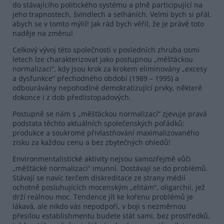
do stávajícího politického systému a plně participující na
jeho trapnostech, švindlech a selháních. Velmi bych si přál,
abych se v tomto mýlil! Jak rád bych věřil, že je právě toto
naděje na změnu!
Celkový vývoj této společnosti v posledních zhruba osmi
letech lze charakterizovat jako postupnou „měšťáckou
normalizaci“, kdy jsou krok za krokem eliminovány „excesy
a dysfunkce“ přechodného období (1989 – 1995) a
odbourávány nepohodlné demokratizující prvky, některé
dokonce i z dob předlistopadových.
Postupně se nám s „měšťáckou normalizací“ zjevuje pravá
podstata těchto aktuálních společenských pořádků:
produkce a soukromé přivlastňování maximalizovaného
zisku za každou cenu a bez zbytečných ohledů!
Environmentalistické aktivity nejsou samozřejmě vůči
„měšťácké normalizaci“ imunní. Dostávají se do problémů.
Stávají se navíc terčem diskreditace ze strany médií
ochotně posluhujících mocenským „elitám“, oligarchii, jež
drží reálnou moc. Tendence jít ke kořenu problémů je
lákavá, ale nikdo vás nepodpoří, v boji s nezměrnou
přesilou establishmentu budete stát sami, bez prostředků,