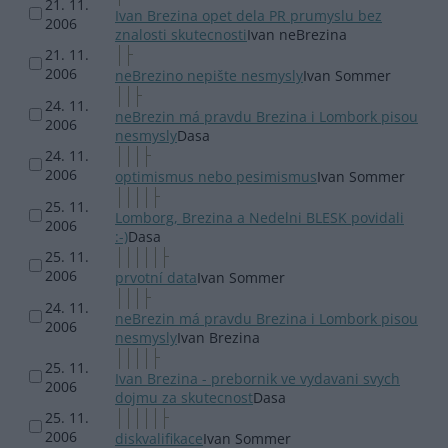
21. 11.
Ivan Brezina opet dela PR prumyslu bez
2006
znalosti skutecnosti
Ivan neBrezina
21. 11.
2006
neBrezino nepište nesmysly
Ivan Sommer
24. 11.
neBrezin má pravdu Brezina i Lombork pisou
2006
nesmysly
Dasa
24. 11.
2006
optimismus nebo pesimismus
Ivan Sommer
25. 11.
Lomborg, Brezina a Nedelni BLESK povidali
2006
:-)
Dasa
25. 11.
2006
prvotní data
Ivan Sommer
24. 11.
neBrezin má pravdu Brezina i Lombork pisou
2006
nesmysly
Ivan Brezina
25. 11.
Ivan Brezina - prebornik ve vydavani svych
2006
dojmu za skutecnost
Dasa
25. 11.
2006
diskvalifikace
Ivan Sommer