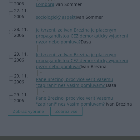
2006
Lomborg
Ivan Sommer
22. 11.
2006
sociologický aspekt
Ivan Sommer
28. 11.
Je tvrzeni, ze Ivan Brezina je placenym
2006
propagandistou CEZ demorkaticky vyjadreni
nyzor nebo pomluva?
Dasa
29. 11.
Je tvrzeni, ze Ivan Brezina je placenym
2006
propagandistou CEZ demorkaticky vyjadreni
nyzor nebo pomluva?
Ivan Brezina
29. 11.
Pane Brezino, proc vice verit Vasemu
2006
"zapirani" nez Vasim pomluvam?
Dasa
29. 11.
Pane Brezino, proc vice verit Vasemu
2006
"zapirani" nez Vasim pomluvam?
Ivan Brezina