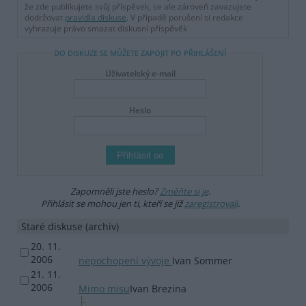
že zde publikujete svůj příspěvek, se ale zároveň zavazujete
dodržovat
pravidla diskuse
. V případě porušení si redakce
vyhrazuje právo smazat diskusní příspěvěk
DO DISKUZE SE MŮŽETE ZAPOJIT PO PŘIHLÁŠENÍ
Uživatelský e-mail
Heslo
Zapomněli jste heslo?
Změňte si je
.
Přihlásit se mohou jen ti, kteří se již
zaregistrovali
.
Staré diskuse (archiv)
20. 11.
2006
nepochopení vývoje
Ivan Sommer
21. 11.
2006
Mimo misu
Ivan Brezina