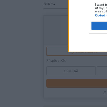
reklama
I want t
of my P
was col
Opted 