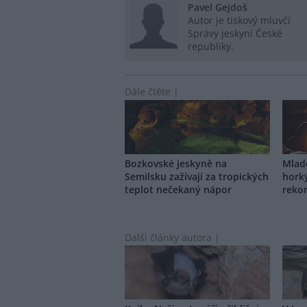
Pavel Gejdoš
Autor je tiskový mluvčí
Správy jeskyní České
republiky.
Dále čtěte |
Bozkovské jeskyně na
Mlade
Semilsku zažívají za tropických
hork
teplot nečekaný nápor
reko
Další články autora |