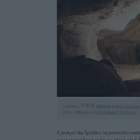
Licence |
Některá práva vyhraze
Foto |
BíláVrána /
Wikimedia Commons
K Jeskyni Na Špičáku na Jesenicku ved