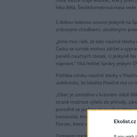
nové stezce hraje ledovec, který před 
řeka Bělá. Šestikilometrová trasa vede
S dobou ledovou souvisí Jeskyně na Šp
srdcovými chodbami, utvářenými práv
„Jsme moc rádi, že tato naučná stezka
Česku se turisté mohou zdržet a vyprav
panelů naučných stezek. U Jeskyně Na 
napravit,“ říká ředitel Správy jeskyní Č
Potřeba vzniku naučné stezky v Písečné
uvědomilo, že lokalita Písečné má co
„Obec je umístěna v krásném údolí Běl
straně možnost výletů do přírody, záro
povodně se podepsaly na charakteru zd
(nezávislá). Kromě pohledů na tok řeky
Ekolist.cz
Florián, které vzniklo vytěžením pískov
Zastavení stezky se věnují například 
If you wish 