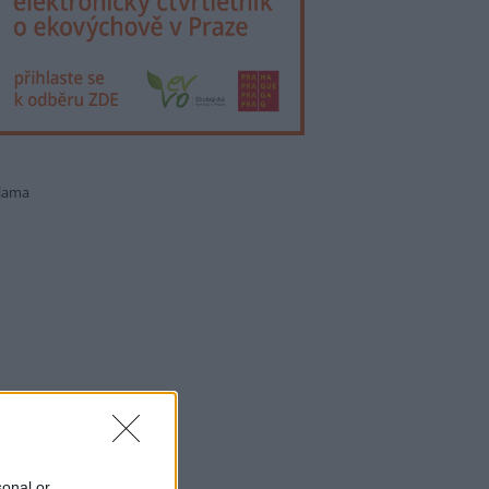
lama
sonal or