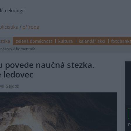
í a ekologii
licistika
/
příroda
istika
zelená domácnost
kultura
kalendář akcí
fotobank
názory a komentáře
ku povede naučná stezka.
e ledovec
vel Gejdoš