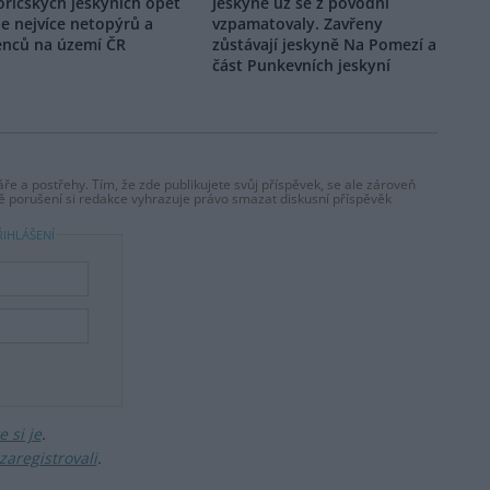
oříčských jeskyních opět
Jeskyně už se z povodní
e nejvíce netopýrů a
vzpamatovaly. Zavřeny
enců na území ČR
zůstávají jeskyně Na Pomezí a
část Punkevních jeskyní
ře a postřehy. Tím, že zde publikujete svůj příspěvek, se ale zároveň
dě porušení si redakce vyhrazuje právo smazat diskusní příspěvěk
ŘIHLÁŠENÍ
 si je
.
zaregistrovali
.