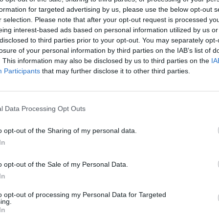
ativní a zábavné herní prvky, u jeskyně vznikl fotopoint
formation for targeted advertising by us, please use the below opt-out s
r selection. Please note that after your opt-out request is processed y
dlo pro cyklisty se stojanem a solární nabíječkou.
eing interest-based ads based on personal information utilized by us or
víti zastavení, přípravě textů a zpracování obrázků obec
disclosed to third parties prior to your opt-out. You may separately opt-
losure of your personal information by third parties on the IAB’s list of
anáčkem, historické texty připravil Pavel Macháček,
. This information may also be disclosed by us to third parties on the
IA
ochrany přírody a krajiny ČR – správa CHKO Jeseníky a
Participants
that may further disclose it to other third parties.
a Správa jeskyní České republiky.
přispění Ministerstva pro místní rozvoj, Olomouckého
 a Jeseníky – Sdružení cestovního ruchu.
l Data Processing Opt Outs
ého podzemního labyrintu Na Špičáku měl výrazný podíl
o opt-out of the Sharing of my personal data.
30-1912), spoluzakladatel Moravskoslezského sudetského
In
er Sudetengebirgsverein – MSSGV).
o opt-out of the Sale of my Personal Data.
220 metrů. Je nenáročná a bezpečná, přístupná i pro
In
. O aktuálním provozu JNŠ včetně otevírací doby,
je web
naspicaku.caves.cz
či
to opt-out of processing my Personal Data for Targeted
ing.
In