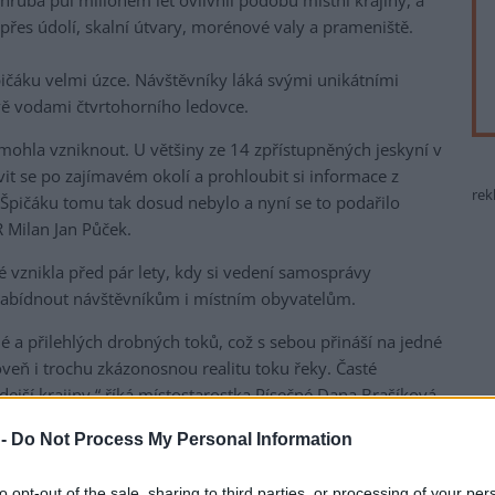
zhruba půl milionem let ovlivnil podobu místní krajiny, a
 přes údolí, skalní útvary, morénové valy a prameniště.
ičáku velmi úzce. Návštěvníky láká svými unikátními
ě vodami čtvrtohorního ledovce.
 mohla vzniknout. U většiny ze 14 zpřístupněných jeskyní v
it se po zajímavém okolí a prohloubit si informace z
rek
Špičáku tomu tak dosud nebylo a nyní se to podařilo
R Milan Jan Půček.
 vznikla před pár lety, kdy si vedení samosprávy
 nabídnout návštěvníkům i místním obyvatelům.
é a přilehlých drobných toků, což s sebou přináší na jedné
veň i trochu zkázonosnou realitu toku řeky. Časté
ejší krajiny,“ říká místostarostka Písečné Dana Brašíková
 Bělé se lidem naskytne i jedinečný výhled na jezero
 -
Do Not Process My Personal Information
ce v horní části vesnice.
památkám v obci či vzniku a významu místní pískovny.
to opt-out of the sale, sharing to third parties, or processing of your per