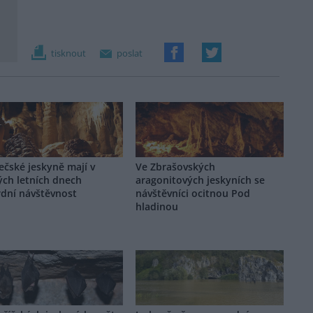
tisknout
poslat
čské jeskyně mají v
Ve Zbrašovských
ých letních dnech
aragonitových jeskyních se
rdní návštěvnost
návštěvníci ocitnou Pod
hladinou