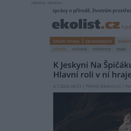
reklama
reklama
zprávy o přírodě, životním prostřed
/
pub
titulní strana
zpravodajství
public
příroda
civilizace
rozhovory
eseje
K Jeskyni Na Špičá
Hlavní roli v ní hraj
4.7.2026 04:53 | PRAHA (
Ekolist.cz
) | Pa