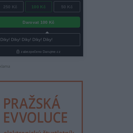
klama