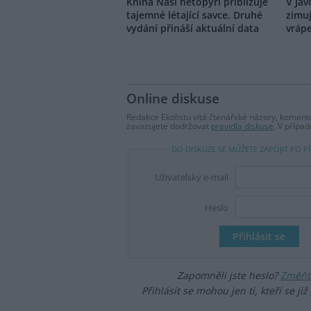
Kniha Naši netopýři přibližuje
V Jav
tajemné létající savce. Druhé
zimuj
vydání přináší aktuální data
vráp
Online diskuse
Redakce Ekolistu vítá čtenářské názory, komentá
zavazujete dodržovat
pravidla diskuse
. V přípa
DO DISKUZE SE MŮŽETE ZAPOJIT PO P
Uživatelský e-mail
Heslo
Zapomněli jste heslo?
Změňte
Přihlásit se mohou jen ti, kteří se již