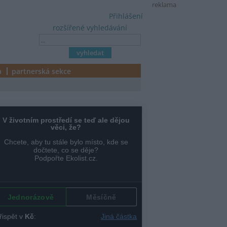
reklama
Přihlášení
rozšířené vyhledávání
a
partnerská sekce