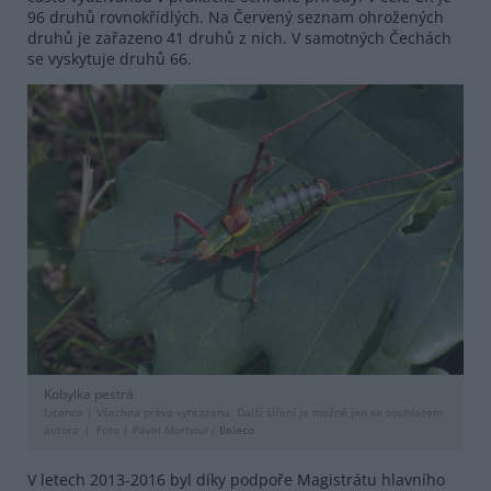
96 druhů rovnokřídlých. Na Červený seznam ohrožených
druhů je zařazeno 41 druhů z nich. V samotných Čechách
se vyskytuje druhů 66.
Kobylka pestrá
Licence |
Všechna práva vyhrazena. Další šíření je možné jen se souhlasem
autora
Foto |
Pavel Marhoul /
Beleco
V letech 2013-2016 byl díky podpoře Magistrátu hlavního