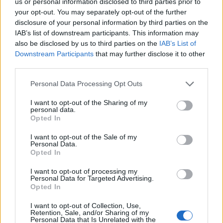
us or personal information disclosed to third parties prior to
Milíčovský les a rybníky.
your opt-out. You may separately opt-out of the further
disclosure of your personal information by third parties on the
IAB’s list of downstream participants. This information may
also be disclosed by us to third parties on the
IAB’s List of
Downstream Participants
that may further disclose it to other
third parties.
Personal Data Processing Opt Outs
I want to opt-out of the Sharing of my
personal data.
Opted In
I want to opt-out of the Sale of my
Personal Data.
Opted In
Přírodní rezervace Homolka.
Licence |
Všechna práva vyhrazena. Další šíření je možné jen se souhlasem
I want to opt-out of processing my
autora
Foto |
Pavel Marhoul /
Beleco
Personal Data for Targeted Advertising.
Opted In
Výsledky prokázaly, že i velmi pozměněné lokality v
centrálních nebo v průmyslových částech města mohou
I want to opt-out of Collection, Use,
Retention, Sale, and/or Sharing of my
hostit biotopově náročnější druhy, jako jsou saranče
Personal Data that Is Unrelated with the
modrokřídlá nebo kobylka šedá. Zajímavým fenoménem