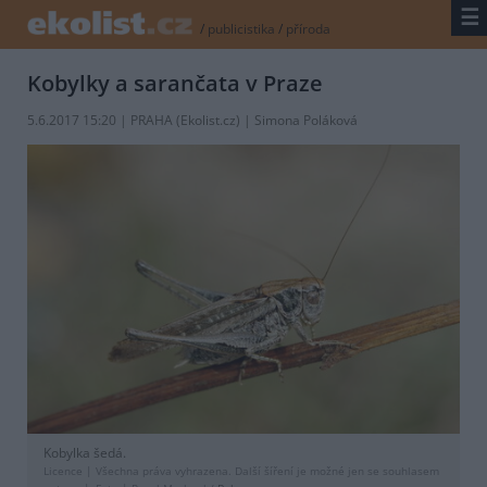
☰
/
publicistika
/
příroda
Kobylky a sarančata v Praze
5.6.2017 15:20 | PRAHA (
Ekolist.cz
) | Simona Poláková
Kobylka šedá.
Licence |
Všechna práva vyhrazena. Další šíření je možné jen se souhlasem