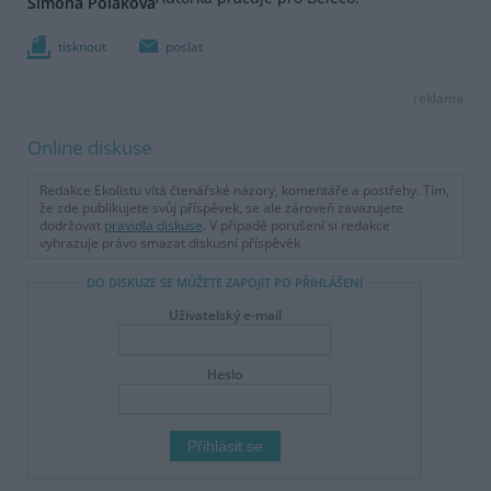
Simona Poláková
tisknout
poslat
reklama
Online diskuse
Redakce Ekolistu vítá čtenářské názory, komentáře a postřehy. Tím,
že zde publikujete svůj příspěvek, se ale zároveň zavazujete
dodržovat
pravidla diskuse
. V případě porušení si redakce
vyhrazuje právo smazat diskusní příspěvěk
DO DISKUZE SE MŮŽETE ZAPOJIT PO PŘIHLÁŠENÍ
Uživatelský e-mail
Heslo