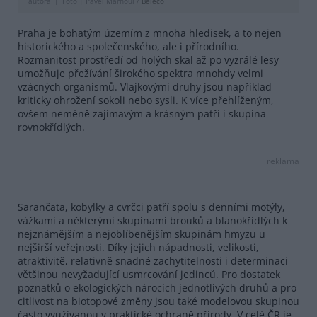
autora
Foto |
Pavel Marhoul /
Beleco
Praha je bohatým územím z mnoha hledisek, a to nejen
historického a společenského, ale i přírodního.
Rozmanitost prostředí od holých skal až po vyzrálé lesy
umožňuje přežívání širokého spektra mnohdy velmi
vzácných organismů. Vlajkovými druhy jsou například
kriticky ohrožení sokoli nebo sysli. K více přehlíženým,
ovšem neméně zajímavým a krásným patří i skupina
rovnokřídlých.
reklama
Sarančata, kobylky a cvrčci patří spolu s denními motýly,
vážkami a některými skupinami brouků a blanokřídlých k
nejznámějším a nejoblíbenějším skupinám hmyzu u
nejširší veřejnosti. Díky jejich nápadnosti, velikosti,
atraktivitě, relativně snadné zachytitelnosti i determinaci
většinou nevyžadující usmrcování jedinců. Pro dostatek
poznatků o ekologických nárocích jednotlivých druhů a pro
citlivost na biotopové změny jsou také modelovou skupinou
často využívanou v praktické ochraně přírody. V celé ČR je