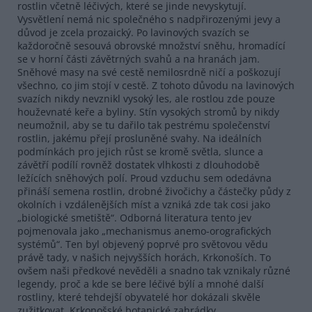
rostlin včetně léčivých, které se jinde nevyskytují.
Vysvětlení nemá nic společného s nadpřirozenými jevy a
důvod je zcela prozaický. Po lavinových svazích se
každoročně sesouvá obrovské množství sněhu, hromadící
se v horní části závětrných svahů a na hranách jam.
Sněhové masy na své cestě nemilosrdně ničí a poškozují
všechno, co jim stojí v cestě. Z tohoto důvodu na lavinových
svazích nikdy nevznikl vysoký les, ale rostlou zde pouze
houževnaté keře a byliny. Stín vysokých stromů by nikdy
neumožnil, aby se tu dařilo tak pestrému společenství
rostlin, jakému přejí prosluněné svahy. Na ideálních
podmínkách pro jejich růst se kromě světla, slunce a
závětří podílí rovněž dostatek vlhkosti z dlouhodobě
ležících sněhových polí. Proud vzduchu sem odedávna
přináší semena rostlin, drobné živočichy a částečky půdy z
okolních i vzdálenějších míst a vzniká zde tak cosi jako
„biologické smetiště“. Odborná literatura tento jev
pojmenovala jako „mechanismus anemo-orografických
systémů“. Ten byl objevený poprvé pro světovou vědu
právě tady, v našich nejvyšších horách, Krkonoších. To
ovšem naši předkové nevěděli a snadno tak vznikaly různé
legendy, proč a kde se bere léčivé býlí a mnohé další
rostliny, které tehdejší obyvatelé hor dokázali skvěle
zužitkovat. Krkonošské botanické zahrádky