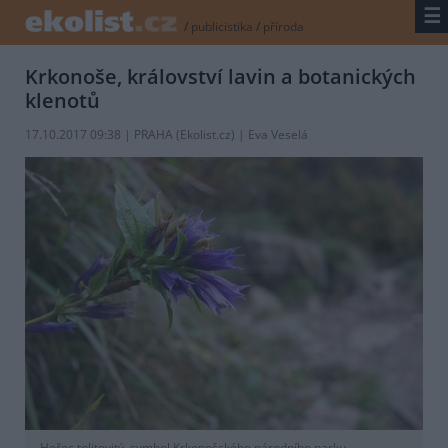
☰
/
publicistika
/
příroda
Krkonoše, království lavin a botanických
klenotů
17.10.2017 09:38 | PRAHA (
Ekolist.cz
) | Eva Veselá
Hořec tolitovitý, symbol Krkonošského národního parku.