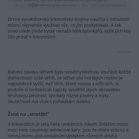
Licence |
Některá práva vyhrazena
Foto |
Jan Stejskal /
Ekolist.cz
Drsná vysokohorská krkonošská krajina naučila v minulosti
místní obyvatele využívat vše, co jim poskytovala. A tak
snad nikde jinde byste nenašli tolik bylinkářů, kolik jich kdy
žilo právě v Krkonoších.
reklama
Bohatá zásoba léčivek byla neodmyslitelnou součástí každé
domácnosti. Lidé věřili, že léčivá síla horských rostlin je
nepoměrně vyšší, než těch, které rostou v nížinách. A
protože si nedokázali logicky vysvětlit jejich obrovskou
druhovou pestrost, vznikaly různé pověry a mýty.
Skutečnost má však k pohádkám daleko.
Život na „smetišti“
V Krkonoších je celá řada unikátních lokalit. Zvláštní místo
mezi nimi zaujímají ledovcové kary. Jsou to místa vzácná a
cenná mimo jiné unikátním výskytem různých druhů