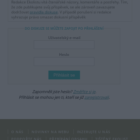
Redakce Ekolistu vítá čtenářské názory, komentáře a postřehy. Tím,
že zde publikujete svůj příspěvek, se ale zároveň zavazujete
dodržovat
pravidla diskuse
. V případě porušení si redakce
vyhrazuje právo smazat diskusní příspěvěk
DO DISKUZE SE MŮŽETE ZAPOJIT PO PŘIHLÁŠENÍ
Uživatelský e-mail
Heslo
Zapomněli jste heslo?
Změňte si je
.
Přihlásit se mohou jen ti, kteří se již
zaregistrovali
.
O NÁS
NOVINKY NA WEBU
INZERUJTE U NÁS
PODPOŘTE NÁS
PŘEBÍRÁNÍ OBSAHU
TIŠTĚNÝ EKOLIST