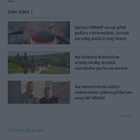
Dále čtěte |
Správci KRNAP varují před
požáry v Krkonoších, turisté
zárodky požárů mají hlásit
Na hřebeny Krkonoš se
vrátily hlídky strážců
národního parku na koních
Na mimořádnou schůzi
sněmovního výboru přišel jen
nový šéf KRNAP
reklama
Online diskuse