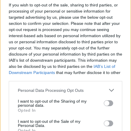
nejbohatší květenou české části Krkonoš.
If you wish to opt-out of the sale, sharing to third parties, or
processing of your personal or sensitive information for
Léčivky v ohrožení
targeted advertising by us, please use the below opt-out
section to confirm your selection. Please note that after your
V Čertově zahrádce byl zaznamenán dokonce i výskyt
rozchodnice růžové, které se ne náhodou přezdívaná
opt-out request is processed you may continue seeing
horský žen-šen. Tato nízká kompaktní tučnolistá rostlina s
interest-based ads based on personal information utilized by
mnoha drobnými kvítky je považována na léčivku s
us or personal information disclosed to third parties prior to
rozsáhlými účinky. Její léčivá síla se dotýká nemocí jater,
your opt-out. You may separately opt-out of the further
psychického stavu, popálenin, imunity a dokonce i sexuální
disclosure of your personal information by third parties on the
vitality. Díky tomu se rozchodnice těšila takovému zájmu,
IAB’s list of downstream participants. This information may
že sběr v minulosti prakticky zapříčinil v České republice
also be disclosed by us to third parties on the
IAB’s List of
její vymizení. V Čertově zahrádce byla potvrzena ještě
Downstream Participants
that may further disclose it to other
počátkem 20. století, poté vymizela a dnes je považována
third parties.
za rostlinu kriticky ohroženou. Výsostné postavení mezi
krkonošskými horskými rostlinami si držela arnika horská.
Personal Data Processing Opt Outs
Její léčivé síly jsou známy i dnes a využívá se především
zevně, na poranění a záněty. Rovněž tato léčivka dnes patří
I want to opt-out of the Sharing of my
k ohroženým druhům a je chráněna zákonem. Hojně
personal data.
vyhledávanými byly i hořce. Asi nejznámější, hořec žlutý,
Opted In
nacházel a dodnes nachází využití při podpoře krvetvorby
a odstranění zažívacích potíží. Další rostlinka, andělika, má
I want to opt-out of the Sale of my
opravdu široký záběr: obecně podporuje organismus po
Personal Data.
fyzické i psychické stránce, má pozitivní vliv na zažívací
Opted In