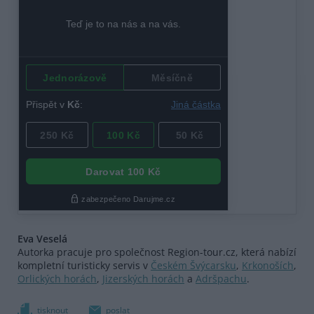
Eva Veselá
Autorka pracuje pro společnost Region-tour.cz, která nabízí
kompletní turisticky servis v
Českém Švýcarsku
,
Krkonoších
,
Orlických horách
,
Jizerských horách
a
Adršpachu
.
tisknout
poslat