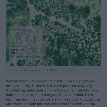
Analýza výšky vegetace z dat LIDAR.
Zdroj |
UJEP
Výzkum ukázal, že obnova po požáru může být rychlejší
než v odumřelých smrčinách, které požárem neprošly.
Důvodem je, mimo jiné, silná vrstva suché hrabanky, tedy
nahromaděného jehličí a organického materiálu, která
brání semenům, aby se dostala k vlhké půdě. Po požáru se
tato vrstva na řadě míst otevřela nebo částečně zmizela.