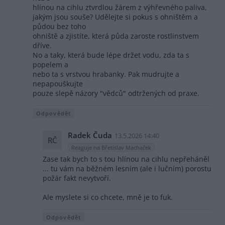
hlínou na cihlu ztvrdlou žárem z výhřevného paliva,
jakým jsou souše? Udělejte si pokus s ohništěm a
půdou bez toho
ohniště a zjistíte, která půda zaroste rostlinstvem
dříve.
No a taky, která bude lépe držet vodu, zda ta s
popelem a
nebo ta s vrstvou hrabanky. Pak mudrujte a
nepapouškujte
pouze slepě názory "vědců" odtržených od praxe.
Odpovědět
Radek Čuda
13.5.2026 14:40
RČ
Reaguje na Břetislav Machaček
Zase tak bych to s tou hlínou na cihlu nepřeháněl
... tu vám na běžném lesním (ale i lučním) porostu
požár fakt nevytvoří.
Ale myslete si co chcete, mně je to fuk.
Odpovědět