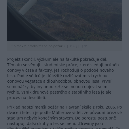
Snímek z letadla těsně po požáru.
Zdroj |
UJEP
Projekt skončil, výzkum ale na fakultě pokračuje dál.
Tématu se věnují i studentské práce, které sledují průběh
obnovy v čase a faktory, jež rozhodují o podobě nového
lesa. Podle vědců je důležité rozlišovat mezi rychlou
obnovou vegetace a dlouhodobou obnovou lesa. První
semenáčky, byliny nebo keře se mohou objevit velmi
rychle. Vznik druhově pestrého a stabilního lesa je ale
proces na desetiletí.
Příklad nabízí menší požár na Havraní skále z roku 2006. Po
dvaceti letech je podle Müllerové vidět, že původní březové
stádium nebylo konečným stavem. Do porostu postupně
nastupují další druhy a les se mění. „Dřeviny jsou
dlouhověké organismy, takže změna porostu je pomalá. To,