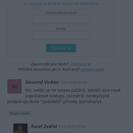
DO DISKUZE SE MŮŽETE ZAPOJIT PO PŘIHLÁŠENÍ
Uživatelský e-mail
Heslo
Zapomněli jste heslo?
Změňte si je
.
Přihlásit se mohou jen ti, kteří se již
zaregistrovali
.
Slavomil Vinkler
12.5.2026 07:06
SV
No, nelíbí se mi oslava požárů. Vytváří sice nové
popožárové biotopy, nicméně: neobyčejně
podporuje duše "spasitelů" přírody (pyromany).
Odpovědět
Karel Zvářal
12.5.2026 07:19