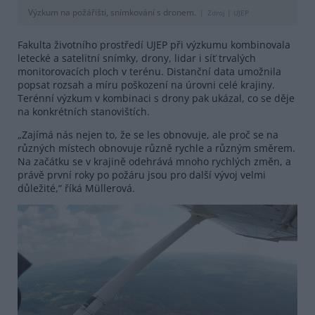
Výzkum na požářišti, snímkování s dronem.
Zdroj |
UJEP
Fakulta životního prostředí UJEP při výzkumu kombinovala
letecké a satelitní snímky, drony, lidar i síť trvalých
monitorovacích ploch v terénu. Distanční data umožnila
popsat rozsah a míru poškození na úrovni celé krajiny.
Terénní výzkum v kombinaci s drony pak ukázal, co se děje
na konkrétních stanovištích.
„Zajímá nás nejen to, že se les obnovuje, ale proč se na
různých místech obnovuje různě rychle a různým směrem.
Na začátku se v krajině odehrává mnoho rychlých změn, a
právě první roky po požáru jsou pro další vývoj velmi
důležité,“ říká Müllerová.