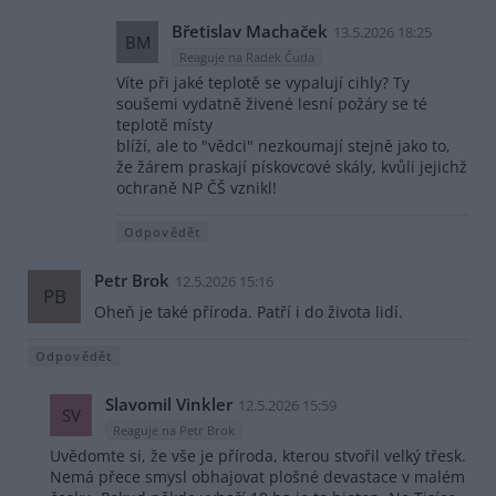
Břetislav Machaček
13.5.2026 18:25
BM
Reaguje na Radek Čuda
Víte při jaké teplotě se vypalují cihly? Ty
soušemi vydatně živené lesní požáry se té
teplotě místy
blíží, ale to "vědci" nezkoumají stejně jako to,
že žárem praskají pískovcové skály, kvůli jejichž
ochraně NP ČŠ vznikl!
Odpovědět
Petr Brok
12.5.2026 15:16
PB
Oheň je také příroda. Patří i do života lidí.
Odpovědět
Slavomil Vinkler
12.5.2026 15:59
SV
Reaguje na Petr Brok
Uvědomte si, že vše je příroda, kterou stvořil velký třesk.
Nemá přece smysl obhajovat plošné devastace v malém