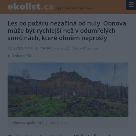
☰
/
publicistika
/
příroda
Les po požáru nezačíná od nuly. Obnova
může být rychlejší než v odumřelých
smrčinách, které ohněm neprošly
12.5.2026 04:48 | PRAHA (
Ekolist.cz
) | Petra Musilová
Diskuse: 30
Obnova spáleniště.
Zdroj |
UJEP