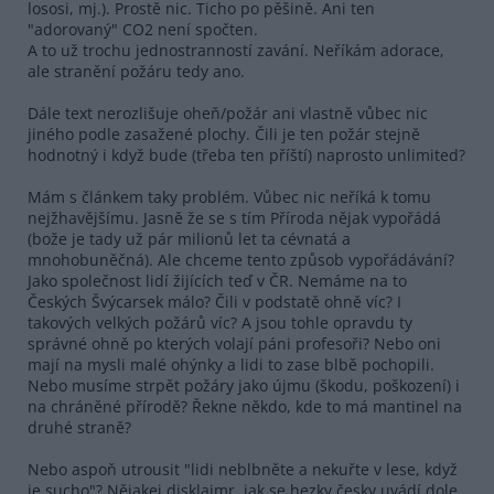
lososi, mj.). Prostě nic. Ticho po pěšině. Ani ten
"adorovaný" CO2 není spočten.
A to už trochu jednostranností zavání. Neříkám adorace,
ale stranění požáru tedy ano.
Dále text nerozlišuje oheň/požár ani vlastně vůbec nic
jiného podle zasažené plochy. Čili je ten požár stejně
hodnotný i když bude (třeba ten příští) naprosto unlimited?
Mám s článkem taky problém. Vůbec nic neříká k tomu
nejžhavějšímu. Jasně že se s tím Příroda nějak vypořádá
(bože je tady už pár milionů let ta cévnatá a
mnohobuněčná). Ale chceme tento způsob vypořádávání?
Jako společnost lidí žijících teď v ČR. Nemáme na to
Českých Švýcarsek málo? Čili v podstatě ohně víc? I
takových velkých požárů víc? A jsou tohle opravdu ty
správné ohně po kterých volají páni profesoři? Nebo oni
mají na mysli malé ohýnky a lidi to zase blbě pochopili.
Nebo musíme strpět požáry jako újmu (škodu, poškození) i
na chráněné přírodě? Řekne někdo, kde to má mantinel na
druhé straně?
Nebo aspoň utrousit "lidi neblbněte a nekuřte v lese, když
je sucho"? Nějakej disklajmr, jak se hezky česky uvádí dole