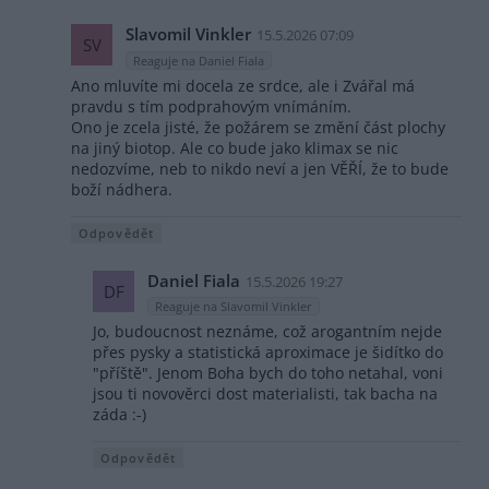
Slavomil Vinkler
15.5.2026 07:09
SV
Reaguje na Daniel Fiala
Ano mluvíte mi docela ze srdce, ale i Zvářal má
pravdu s tím podprahovým vnímáním.
Ono je zcela jisté, že požárem se změní část plochy
na jiný biotop. Ale co bude jako klimax se nic
nedozvíme, neb to nikdo neví a jen VĚŘÍ, že to bude
boží nádhera.
Odpovědět
Daniel Fiala
15.5.2026 19:27
DF
Reaguje na Slavomil Vinkler
Jo, budoucnost neznáme, což arogantním nejde
přes pysky a statistická aproximace je šidítko do
"příště". Jenom Boha bych do toho netahal, voni
jsou ti novověrci dost materialisti, tak bacha na
záda :-)
Odpovědět