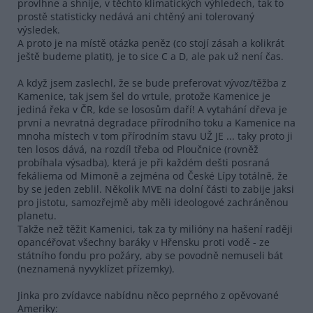
provlhne a shnije, v těchto klimatických výhledech, tak to
prostě statisticky nedává ani chtěný ani tolerovaný
výsledek.
A proto je na místě otázka peněz (co stojí zásah a kolikrát
ještě budeme platit), je to sice C a D, ale pak už není čas.
A když jsem zaslechl, že se bude preferovat vývoz/těžba z
Kamenice, tak jsem šel do vrtule, protože Kamenice je
jediná řeka v ČR, kde se lososům daří! A vytahání dřeva je
první a nevratná degradace přírodního toku a Kamenice na
mnoha místech v tom přírodním stavu UŽ JE ... taky proto ji
ten losos dává, na rozdíl třeba od Ploučnice (rovněž
probíhala výsadba), která je při každém dešti posraná
fekáliema od Mimoně a zejména od České Lípy totálně, že
by se jeden zeblil. Několik MVE na dolní části to zabije jaksi
pro jistotu, samozřejmě aby měli ideologové zachráněnou
planetu.
Takže než těžit Kamenici, tak za ty milióny na hašení raději
opancéřovat všechny baráky v Hřensku proti vodě - ze
státního fondu pro požáry, aby se povodně nemuseli bát
(neznamená nyvyklízet přízemky).
Jinka pro zvídavce nabídnu něco peprného z opěvované
Ameriky: