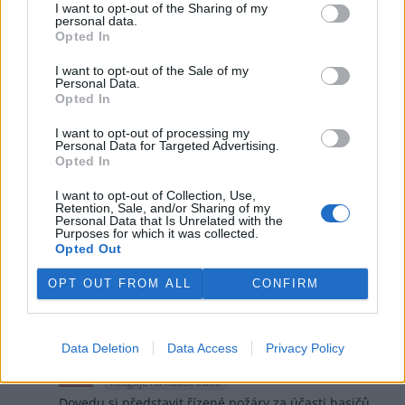
I want to opt-out of the Sharing of my
proto, aby je kdejaký ňouma "úkoloval"...
personal data.
Opted In
Odpovědět
I want to opt-out of the Sale of my
Personal Data.
Radek Čuda
13.5.2026 14:34
RČ
Opted In
Reaguje na Karel Zvářal
Tak pokud jde o ty pošuky se sirkama, tam je
I want to opt-out of processing my
Personal Data for Targeted Advertising.
myslím celkem jedno, jak se bude v rámci diskuzí
Opted In
... více či méně odborných ... prezentovat. Prostě
když to nemá někdo v kebuli v pořádku, tak
I want to opt-out of Collection, Use,
pomůže buď léčba (aspoň občas a do jisté míry),
Retention, Sale, and/or Sharing of my
nebo nic.
Personal Data that Is Unrelated with the
Purposes for which it was collected.
Opted Out
Tihle jedinci jsou v lepším případě schopni tak
max řešit jaká je šance, aby je nechytli ... a i to jen
ti méně postižení.
OPT OUT FROM ALL
CONFIRM
Odpovědět
Data Deletion
Data Access
Privacy Policy
Slavomil Vinkler
13.5.2026 06:40
SV
Reaguje na Radek Čuda
Dovedu si představit řízené požáry za účasti hasičů