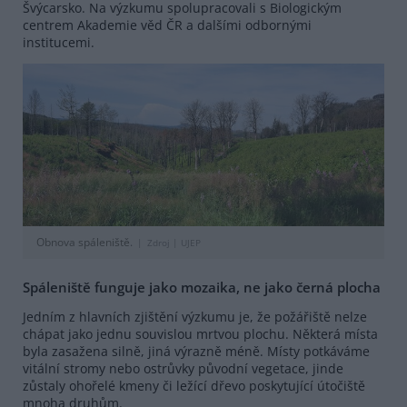
Švýcarsko. Na výzkumu spolupracovali s Biologickým
centrem Akademie věd ČR a dalšími odbornými
institucemi.
Obnova spáleniště.
Zdroj |
UJEP
Spáleniště funguje jako mozaika, ne jako černá plocha
Jedním z hlavních zjištění výzkumu je, že požářiště nelze
chápat jako jednu souvislou mrtvou plochu. Některá místa
byla zasažena silně, jiná výrazně méně. Místy potkáváme
vitální stromy nebo ostrůvky původní vegetace, jinde
zůstaly ohořelé kmeny či ležící dřevo poskytující útočiště
mnoha druhům.