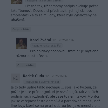
Reaguje na Slavomil Vinkler
Přesně tak, už samotný nadpis evokuje požár
jako "bonus". Dovedu si představit rychlejí obnovu
smplantáží - a to za miliony, které byly vynaloženy na
uhašení.
Odpovědět
Karel Zvářal
12.5.2026 07:26
Reaguje na Karel Zvářal
Pro hnidáky: "obnovou smrčin" je myšlena
různorodost dřevin.
Odpovědět
Radek Čuda
12.5.2026 16:06
RČ
Reaguje na Slavomil Vinkler
Já to tedy úplně takto nechápu ... spíš jako tvrzení, že
požár je sice průser (pokud je rozsáhlejší, tak v našich
podmínkách rozhodně), ale zase to není takový Mordor,
jak se veřejnost často domnívá a paradoxně menší, než
jiné jevy, které se na první dobrou jeví jako menší zlo ...