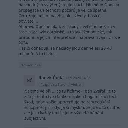
na vhodných vytýčených plochách. Nicměně Obecná
propagace užitečnosti požárů je velice špatná.
Ohrožuje nejen majetek ale i životy, hasičů,
obyvatel...
AI praví: Obecně platí, že škody z velkého požáru v
roce 2022 byly obrovské, a to jak ekonomické, tak
přírodní, a jejich interpretace i náprava trvají i v roce
2024.
Hasiči odhadují, že náklady jsou denně asi 20-40
milionů. A to i letos.
Odpovědět
Radek Čuda
13.5.2026 14:36
RČ
Reaguje na Slavomil Vinkler
Nejsme ve při ... co tu řešíme (i pan Zvářal) je to,
zda je tento typ článku nějakou bagatelizací těch
škod, nebo spíše upozorňuje na reprodukční
schopnost přírody. Já si myslím, že jde o to druhé,
ale jako každý text je jeho výklad/chápání
subjektivní.