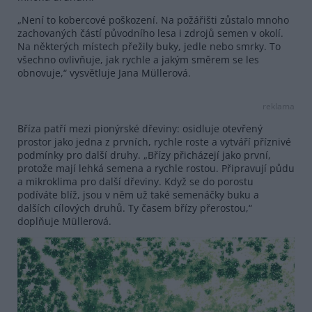
„Není to kobercové poškození. Na požářišti zůstalo mnoho
zachovaných částí původního lesa i zdrojů semen v okolí.
Na některých místech přežily buky, jedle nebo smrky. To
všechno ovlivňuje, jak rychle a jakým směrem se les
obnovuje,“ vysvětluje Jana Müllerová.
reklama
Bříza patří mezi pionýrské dřeviny: osidluje otevřený
prostor jako jedna z prvních, rychle roste a vytváří příznivé
podmínky pro další druhy. „Břízy přicházejí jako první,
protože mají lehká semena a rychle rostou. Připravují půdu
a mikroklima pro další dřeviny. Když se do porostu
podíváte blíž, jsou v něm už také semenáčky buku a
dalších cílových druhů. Ty časem břízy přerostou,“
doplňuje Müllerová.