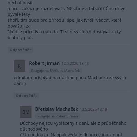
nechal hasit
a proč zakazuje rozdělávat v NP ohně a tábořit? Čím dříve
bývalé lesy
shoří, tím bude pro přírodu lépe, jak tvrdí "vědci", které
považuji za
škůdce přírody a národa. Ti si nezaslouží dostávat za ty
bláboly plat.
Odpovědět
Robert Jirman
12.5.2026 13:48
RJ
Reaguje na Břetislav Machaček
odmítám přispívat na důchod pana Machačka ze svých
daní-)
Odpovědět
Břetislav Machaček
13.5.2026 18:19
BM
Reaguje na Robert Jirman
Důchody nejsou vypláceny z daní, ale z průběžného
důchodového
účtu nedouku. Naopak věda je financovaná z daní