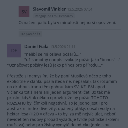
Slavomil Vinkler
13.5.2026 07:51
SV
Reaguje na Emil Bernardy
Označení palič bylo v minulosti nejhorší opovržení.
Odpovědět
Daniel Fiala
13.5.2026 21:11
DF
"nelíbí se mi oslava požárů..."
"už samotný nadpis evokuje požár jako "bonus"..."
"Označovat požáry lesů jako přínos pro přírodu..."
Přestože si nemyslím, že by paní Musilová něco z toho
explicitně v článku psala (teda ne, nepsala!), tak rozumím
na druhou stranu těm pohnutkám SV, KZ, BM apod.
V článku totiž není ani jeden argument (četl 3x tak mě
prosím kdyžtak někdo opravte), že by požár TOHOTO
ROZSAHU byl čímkoli negativní. To je jedno jestli pro
abstraktní index diverzity, upálený ptáky, obsah vody na
hektar lesa (H2O v dřevu - to byl za mě nejvíc úlet, neboť
nevidět ten řádový propad vyžaduje tvrdé politické školení
mužstva) nebo pro živiny vymyté do odtoku (dole jsou