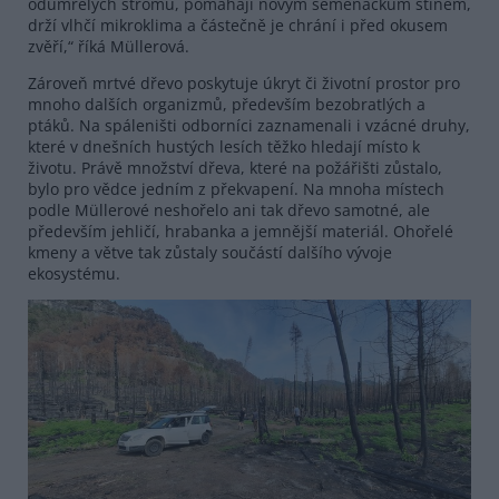
odumřelých stromů, pomáhají novým semenáčkům stínem,
drží vlhčí mikroklima a částečně je chrání i před okusem
zvěří,“ říká Müllerová.
Zároveň mrtvé dřevo poskytuje úkryt či životní prostor pro
mnoho dalších organizmů, především bezobratlých a
ptáků. Na spáleništi odborníci zaznamenali i vzácné druhy,
které v dnešních hustých lesích těžko hledají místo k
životu. Právě množství dřeva, které na požářišti zůstalo,
bylo pro vědce jedním z překvapení. Na mnoha místech
podle Müllerové neshořelo ani tak dřevo samotné, ale
především jehličí, hrabanka a jemnější materiál. Ohořelé
kmeny a větve tak zůstaly součástí dalšího vývoje
ekosystému.