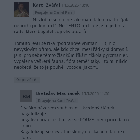
Karel Zvářal
14.5.2026 13:16
Reaguje na Daniel Fiala
Nezlobte se na mě, ale máte talent na to, "jak
nepochopit kontext". Né TENTO text, ale je to jeden z
řady, které bagatelizují vliv požárů.
Tomuto jevu se říká "podrahové vnímání" - tj nic
nevyslovím přímo, ale kdo chce, mezi řádky si domyslí.
Já si pro sebe těmto článkům říkám "škola pyromanie".
Vypálená veškerá fauna, flóra téměř taky... to mi nikdo
neokecá, že to je pouhé "vocode, jako?"...
Odpovědět
Břetislav Machaček
15.5.2026 11:50
BM
Reaguje na Karel Zvářal
S vašim názorem souhlasím. Uvedený článek
bagatelizuje
negativa požáru s tím, že se POUZE mění příroda na
jinou.
Bagatelizují se nevratné škody na skalách, fauně i
flóře,