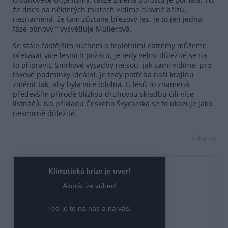
že dnes na některých místech vidíme hlavně břízu,
neznamená, že tam zůstane březový les. Je to jen jedna
fáze obnovy,“ vysvětluje Müllerová.
Se stále častějším suchem a teplotními extrémy můžeme
očekávat více lesních požárů, je tedy velmi důležité se na
to připravit. Smrkové výsadby nejsou, jak sami vidíme, pro
takové podmínky ideální. Je tedy potřeba naši krajinu
změnit tak, aby byla více odolná. U lesů to znamená
především přírodě blízkou druhovou skladbu čili více
listnáčů. Na příkladu Českého Švýcarska se to ukazuje jako
nesmírně důležité.
reklama