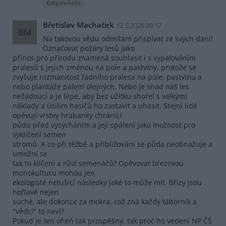
Odpovědět
Břetislav Machaček
12.5.2026 09:17
BM
Na takovou vědu odmítám přispívat ze svých daní!
Označovat požáry lesů jako
přínos pro přírodu znamená souhlasit i s vypalováním
pralesů s jejich změnou na pole a pastviny, protože se
zvyšuje rozmanitost fádního pralesa na pole, pastvinu a
nebo plantáže palem olejných. Nebo je snad náš les
nežádoucí a je lépe, aby bez užitku shořel s velkými
náklady a úsilím hasičů ho zastavit a uhasit. Stejní lidé
opěvují vrstvy hrabanky chránící
půdu před vysycháním a její spálení jako možnost pro
vyklíčení semen
stromů. A co při těžbě a přibližování se půda neobnažuje a
umožní se
tak to klíčení a růst semenáčů? Opěvovat březovou
monokulturu mohou jen
ekologisté netušící následky jaké to může mít. Břízy jsou
hořlavé nejen
suché, ale dokonce za mokra, což zná každý táborník a
"vědci" to neví?
Pokud je ten oheň tak prospěšný, tak proč ho vedení NP ČŠ