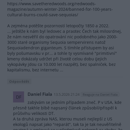
https://www.savetheredwoods.org/redwoods-
magazine/autumn-winter-2024/banned-for-100-years-
cultural-burns-could-save-sequoias/
A zejména potěšte pozorností letopočty 1850 a 2022.
... ještěže k nám byl ledovec a praotec Čech tak milosrdnej,
že nám nesvěřil do opatrování nic podobného jako 2000-
3000 staré organismy Sequoia sempervirens natož
Sequoiadendron giganteum. S tímhle přístupem by asi
byly pošumavsku v pr... a tohle ty vysmívané "primitivní"
kmeny dokázaly udržet při životě celou dobu (jejich
vykopávky jdou ca 10.000 let nazpět), bez spalniček, bez
kapitalismu, bez internetu ...
Odpovědět
Daniel Fiala
13.5.2026 21:24
Reaguje na Daniel Fiala
DF
zabývám se jedním případem zneč. P v USA, kde
přesně takhle blbě napsaný článek způsobil/přispěl k
průšvihu velikosti DT.
A ta druhá zpráva NAS, kterou museli nejlepší z US
ekologů napsat jako "reparát", tak ta je tak neuvěřitelně
opatrná a omlouvá se v předmluvě pokorně za chyby, že