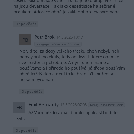
česku. Pokud někde vyhoří 10 ha je to biotop. No Tisíce
ha jsou devastace. Tak jako desetitisíce ha sežrané
broukem. Adorace ohně je základní projev pyromana.
Odpovědět
Petr Brok
14.5.2026 10:17
PB
Reaguje na Slavomil Vinkler
No vidíte, za doby velkého třesku oheň nebyl, neb
nebyly ani molekuly, tedy ani kyslík, který oheň ke
své existenci potřebuje. A nyní oheň máme a
používáme a i příroda ho používá. Já třeba používám
oheň každý den a není to ke hraní, či kouření a
nejsem pyroman.
Odpovědět
Emil Bernardy
13.5.2026 07:05
Reaguje na Petr Brok
EB
Až Vám někdo zapálí barák copak asi budete
říkat .
Odpovědět