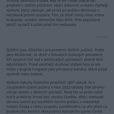
Shodou okolností v době, kdy se NP České Švýcarsko
potýkalo s dalším požárem, vědci dokončili unikátní čtyřletý
výzkum, který ukazuje, jak se les po požáru obnovuje v
nečekaně pestré mozaice. Tím, že shoří místy silná vrstva
hrabanky, umožní semenům lépe klíčit. Přes popadané
jehličí se totiž k půdě před tím nedostala.
reklama
Zjištění jsou důležitá i pro prevenci dalších požárů. Podle
Jany Müllerové, se oheň v listnatých bukových porostech
šíří výrazně hůř než v jehličnatých porostech včetně těch
odumřelých. Právě pestřejší druhové složení lesa proto
může v krajině fungovat jako přirozená bariéra, která požár
zpomalí nebo zastaví.
Výzkum Fakulty životního prostředí UJEP ukázal, že v
zasaženém území požáru v roce 2022 odolaly živé stromy i
zdroje semen z okolních porostů. Nový les se proto začal
tvořit prakticky ihned bez zásahu člověka. Vědci sledovali
obnovu území po největším lesním požáru v novodobé
historii Česka v rámci projektu zaměřeného na vliv ohně na
biodiverzitu lesních ekosystémů Národního parku České