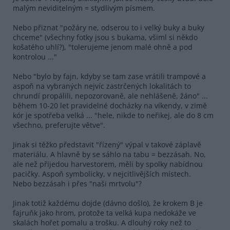
malým neviditelným = stydlivým písmem.
Nebo přiznat "požáry ne, odserou to i velký buky a buky
chceme" (všechny fotky jsou s bukama, všiml si někdo
košatého uhlí?), "tolerujeme jenom malé ohně a pod
kontrolou ..."
Nebo "bylo by fajn, kdyby se tam zase vrátili trampové a
aspoň na vybraných nejvíc zastrčených lokalitách to
chrundí propálili, nepozorovaně, ale nehlášeně, žáno" ...
během 10-20 let pravidelné docházky na víkendy, v zimě
kór je spotřeba velká ... "hele, nikde to neřikej, ale do 8 cm
všechno, preferujte větve".
Jinak si těžko představit "řízený" výpal v takové záplavě
materiálu. A hlavně by se sáhlo na tabu = bezzásah. No,
ale než přijedou harvestorem, měli by spolky nabídnou
pacičky. Aspoň symbolicky, v nejcitlivějších místech.
Nebo bezzásah i přes "naši mrtvolu"?
Jinak totiž každému dojde (dávno došlo), že krokem B je
fajruňk jako hrom, protože ta velká kupa nedokáže ve
skalách hořet pomalu a trošku. A dlouhý roky než to