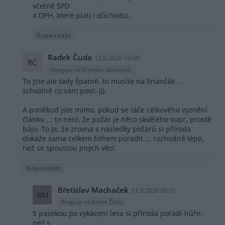
včetně SPD
a DPH, které platí i důchodci.
Odpovědět
Radek Čuda
12.5.2026 16:09
RČ
Reaguje na Břetislav Machaček
To jste ale tady špatně, to musíte na finančák ...
schválně co vám poví;-))).
A poněkud jste mimo, pokud se táče celkového vyznění
článku ... to není, že požár je něco skvělého supr, prostě
bájo. To je, že zrovna s následky požárů si příroda
dokáže sama celkem fofrem poradit ... rozhodně lépe,
než se spoustou jiných věcí.
Odpovědět
Břetislav Machaček
13.5.2026 08:51
BM
Reaguje na Radek Čuda
S pasekou po vykácení lesa si příroda poradí hůře,
než s