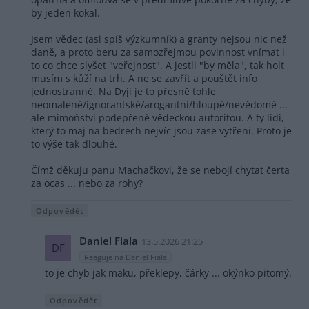
by jeden kokal.
Jsem vědec (asi spíš výzkumník) a granty nejsou nic než
daně, a proto beru za samozřejmou povinnost vnímat i
to co chce slyšet "veřejnost". A jestli "by měla", tak holt
musím s kůží na trh. A ne se zavřít a pouštět info
jednostranně. Na Dyji je to přesně tohle
neomalené/ignorantské/arogantní/hloupé/nevědomé ...
ale mimoňství podepřené vědeckou autoritou. A ty lidi,
který to maj na bedrech nejvíc jsou zase vytřeni. Proto je
to výše tak dlouhé.
Čímž děkuju panu Machačkovi, že se nebojí chytat čerta
za ocas ... nebo za rohy?
Odpovědět
Daniel Fiala
13.5.2026 21:25
DF
Reaguje na Daniel Fiala
to je chyb jak maku, překlepy, čárky ... okýnko pitomý.
Odpovědět