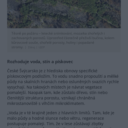
Těsně po požáru – letecké snímkování, mozaika shořelých i
zachovaných porostů. Uprostřed částečně přeživší bučina, kolem
kůrovcové souše, shořelé porosty, holiny i popadané
stromy.
Zdroj |
UJEP
Rozhoduje voda, stín a pískovec
České Švýcarsko je z hlediska obnovy specifické
pískovcovým podložím. To vodu snadno propouští a mělké
půdy na skalních hranách nebo osluněných svazích rychle
vysychají. Na takových místech je návrat vegetace
pomalejší. Naopak tam, kde zůstalo dřevo, stín nebo
členitější struktura porostu, vznikají chráněná
mikrostanoviště s vlhčím mikroklimatem.
„Voda je v té krajině jeden z hlavních limitů. Tam, kde je
málo půdy a hodně slunce nebo větru, regenerace
postupuje pomaleji. Tím, že v lese zůstávají zbytky