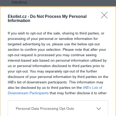
řekněme.
Odpovědět
Ekolist.cz -
Do Not Process My Personal
Information
Karel Zvářal
12.5.2026 16:18
Reaguje na Radek Čuda
If you wish to opt-out of the sale, sharing to third parties, or
Svým způsobem máte pravdu, požár není
processing of your personal or sensitive information for
nic mimořádného, ale... když se toto klišé bude v
targeted advertising by us, please use the below opt-out
étéru neustále omílat, motivuje to duševně
section to confirm your selection. Please note that after your
narušené.
opt-out request is processed you may continue seeing
Adorování povodní zajisté nepovede k tomu, že by
interest-based ads based on personal information utilized by
někdo mávnul kouzelným proutkem a způsobil
us or personal information disclosed to third parties prior to
tisíciletou vodu. Ale zápalky koupí všude, sucho je v
your opt-out. You may separately opt-out of the further
posledních letech pravidelně - a to stačí pyromanům,
disclosure of your personal information by third parties on the
aby si vybrali místo a čas...
IAB’s list of downstream participants. This information may
also be disclosed by us to third parties on the
IAB’s List of
Takže marginalizování problému, který byste zajisté
Downstream Participants
that may further disclose it to other
nechtěl hasit, jen hraje do not "vědcům"/aktivistům,
third parties.
aby pěli básně na téma "samoobnova spáleniště".
Bylo zde podobných článků několik, považuji jejich
Personal Data Processing Opt Outs
publikování za kontraproduktivní, česky řečeno
škodlivé. Prostě všeho moc škodí, a hasiče nemáme