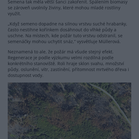
Semena tak měla větší šanci zakořenit. Spálením biomasy
se zároveň uvolnily živiny, které mohou mladé rostliny
využít.
„Když semeno dopadne na silnou vrstvu suché hrabanky,
často nestihne kořínkem dosáhnout do vlhké půdy a
uschne. Na místech, kde požár tuto vrstvu odstranil, se
semenáčky mohou uchytit snáz,“ vysvětluje Müllerová.
Neznamená to ale, že požár má všude stejný efekt.
Regenerace je podle výzkumu velmi rozdílná podle
konkrétního stanoviště. Roli hraje sklon svahu, množství
půdy, oslunění, vítr, zastínění, přítomnost mrtvého dřeva i
dostupnost vody.