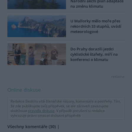
Národní akční plán adaptace
na změnu klimatu
U Mallorky mělo moře přes
rekordních 33 stupňů, uvádí
meteorologové
Do Prahy dorazili jezdci
cyklistické štafety, míří na
konferenci o klimatu
reklama
Online diskuse
Redakce Ekolistu vítá čtenářské názory, komentáře a postřehy. Tím,
že zde publikujete svůj příspěvek, se ale zároveň zavazujete
dodržovat
pravidla diskuse
. V případě porušení si redakce
vyhrazuje právo smazat diskusní příspěvěk
Všechny komentáře (30)