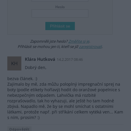
Heslo
Zapomněli jste heslo?
Změňte si je
.
Přihlásit se mohou jen ti, kteří se již
zaregistrovali
.
Klára Hutková
14.2.2017 08:46
KH
Dobrý den,
bezva článek. :)
Zajímalo by mě, zda můžu poloplný impregnační sprej na
boty (podle etikety hořlavý) hodit do oranžové popelnice s
nebezpečným odpadem. Lahvička má rozbité
rozprašovadlo, tak ho vyhazuji, ale ještě ho tam hodně
zbývá. Napadlo mě, že by se mohl smíchat s ostatními
látkami, protože např. při stříkání celkem vytéká ven... Kam
s ním, prosím? :)
Odpovědět