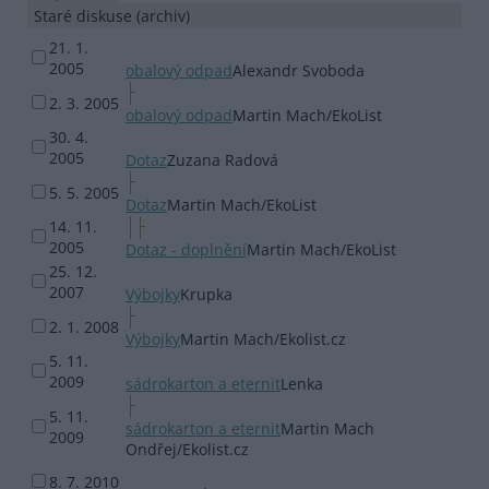
Staré diskuse (archiv)
21. 1.
2005
obalový odpad
Alexandr Svoboda
2. 3. 2005
obalový odpad
Martin Mach/EkoList
30. 4.
2005
Dotaz
Zuzana Radová
5. 5. 2005
Dotaz
Martin Mach/EkoList
14. 11.
2005
Dotaz - doplnění
Martin Mach/EkoList
25. 12.
2007
Výbojky
Krupka
2. 1. 2008
Výbojky
Martin Mach/Ekolist.cz
5. 11.
2009
sádrokarton a eternit
Lenka
5. 11.
sádrokarton a eternit
Martin Mach
2009
Ondřej/Ekolist.cz
8. 7. 2010