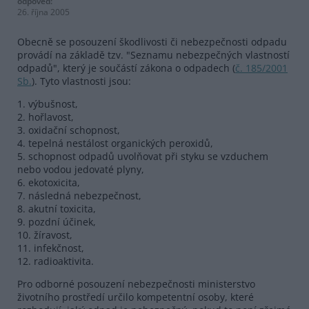
odpověď:
26. října 2005
Obecně se posouzení škodlivosti či nebezpečnosti odpadu
provádí na základě tzv. "Seznamu nebezpečných vlastností
odpadů", který je součástí zákona o odpadech (
č. 185/2001
Sb.
). Tyto vlastnosti jsou:
1. výbušnost,
2. hořlavost,
3. oxidační schopnost,
4. tepelná nestálost organických peroxidů,
5. schopnost odpadů uvolňovat při styku se vzduchem
nebo vodou jedovaté plyny,
6. ekotoxicita,
7. následná nebezpečnost,
8. akutní toxicita,
9. pozdní účinek,
10. žíravost,
11. infekčnost,
12. radioaktivita.
Pro odborné posouzení nebezpečnosti ministerstvo
životního prostředí určilo kompetentní osoby, které