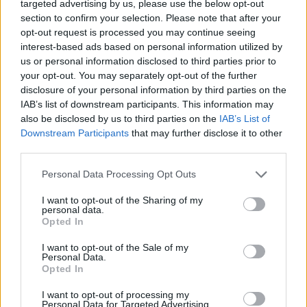
targeted advertising by us, please use the below opt-out
(nesmí však být propichován, deformován či vhazován do
section to confirm your selection. Please note that after your
ohně, což bývá na obalu uvedeno),
3. zářivky – jsou nebezpečným odpadem,
opt-out request is processed you may continue seeing
4. baterie – některé jsou podle chemického složení
interest-based ads based on personal information utilized by
nebezpečným odpadem (olověné, nikl–kadmiové baterie a
us or personal information disclosed to third parties prior to
akumulátory, baterie obsahující rtuť). Alkalické baterie
your opt-out. You may separately opt-out of the further
nejsou nebezpečným odpadem.
disclosure of your personal information by third parties on the
IAB’s list of downstream participants. This information may
Na většině výrobků (nebo na jejich obalech) je v současné
also be disclosed by us to third parties on the
IAB’s List of
době uvedeno, jakým způsobem má být s výrobkem potom,
co se stane odpadem, nakládáno. Další možností, jak zjistit
Downstream Participants
that may further disclose it to other
nakládání s odpadem, jsou informace přímo od výrobce,
third parties.
potažmo prodejce (manuál či návod k použití ledničky,
informační letáčky, nabídka prodejce odvézt např. starou
Personal Data Processing Opt Outs
pračku při koupi nové).
I want to opt-out of the Sharing of my
Každá obec je povinna určit místa, kam mohou fyzické
personal data.
osoby odkládat komunální odpad, který produkují, a zajistit
Opted In
místa, kam mohou fyzické osoby odkládat nebezpečné
složky komunálního odpadu (např. zbytky barev a
I want to opt-out of the Sale of my
Personal Data.
spotřební chemie, zářivky). Zpravidla je to formou
Opted In
sběrných dvorů či mobilních svozů nebezpečného odpadu.
I want to opt-out of processing my
Informace o tom, co patří do komunálního odpadu a
Personal Data for Targeted Advertising.