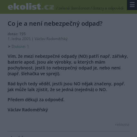
☰
/
zelená domácnost
/
dotazy a odpovědi
Co je a není nebezpečný odpad?
dotaz: 195
1. ledna 2005 | Václav Radoměřský
Diskuse: 1
Vím, že mezi nebezpečné odpady (NO) patří např. zářivky,
baterie apod. Jsou ale výrobky, u kterých mám
pochybnost, jestli to nebezpečný odpad je, nebo není
(např. šlehačka ve spreji).
Rád bych tedy věděl, jestli jsou NO nějak značeny, popř.
jak může laik zjistit, že se jedná (nejedná) o NO.
Předem děkuji za odpověď.
Václav Radoměřský
reklama