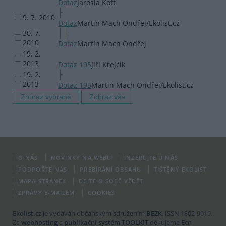
Dotaz
Jarosla Kott
9. 7. 2010
Dotaz
Martin Mach Ondřej/Ekolist.cz
30. 7.
2010
Dotaz
Martin Mach Ondřej
19. 2.
2013
Dotaz 195
jiří Krejčík
19. 2.
2013
Dotaz 195
Martin Mach Ondřej/Ekolist.cz
O NÁS
NOVINKY NA WEBU
INZERUJTE U NÁS
PODPOŘTE NÁS
PŘEBÍRÁNÍ OBSAHU
TIŠTĚNÝ EKOLIST
MAPA STRÁNEK
DEJTE O SOBĚ VĚDĚT
ZPRÁVY E-MAILEM
COOKIES
Ekolist.cz
je vydáván občanským sdružením
BEZK
. ISSN 1802-9019.
Za
webhosting
a
publikační systém TOOLKIT
děkujeme
Ecn