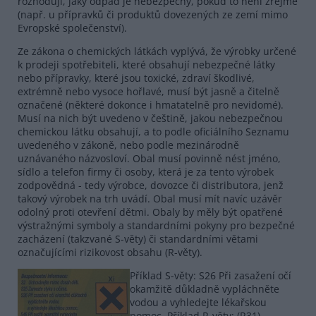
rozhodují, jaký odpad je nebezpečný, pokud to není zřejmé
(např. u přípravků či produktů dovezených ze zemí mimo
Evropské společenství).
Ze zákona o chemických látkách vyplývá, že výrobky určené
k prodeji spotřebiteli, které obsahují nebezpečné látky
nebo přípravky, které jsou toxické, zdraví škodlivé,
extrémně nebo vysoce hořlavé, musí být jasně a čitelně
označené (některé dokonce i hmatatelně pro nevidomé).
Musí na nich být uvedeno v češtině, jakou nebezpečnou
chemickou látku obsahují, a to podle oficiálního Seznamu
uvedeného v zákoně, nebo podle mezinárodně
uznávaného názvosloví. Obal musí povinně nést jméno,
sídlo a telefon firmy či osoby, která je za tento výrobek
zodpovědná - tedy výrobce, dovozce či distributora, jenž
takový výrobek na trh uvádí. Obal musí mít navíc uzávěr
odolný proti otevření dětmi. Obaly by měly být opatřené
výstražnými symboly a standardními pokyny pro bezpečné
zacházení (takzvané S-věty) či standardními větami
označujícími rizikovost obsahu (R-věty).
Příklad S-věty: S26 Při zasažení očí
okamžitě důkladně vypláchněte
vodou a vyhledejte lékařskou
pomoc. Příklad R-věty: (R31)