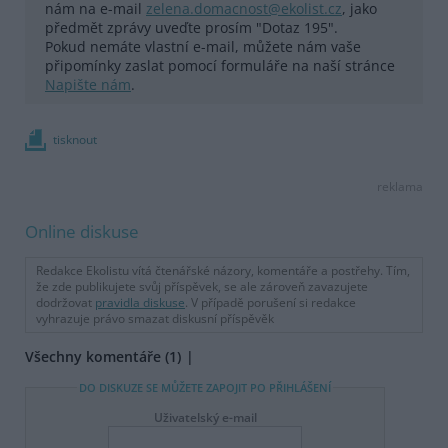
nám na e-mail
zelena.domacnost@ekolist.cz
, jako
předmět zprávy uveďte prosím "Dotaz 195".
Pokud nemáte vlastní e-mail, můžete nám vaše
připomínky zaslat pomocí formuláře na naší stránce
Napište nám
.
tisknout
reklama
Online diskuse
Redakce Ekolistu vítá čtenářské názory, komentáře a postřehy. Tím,
že zde publikujete svůj příspěvek, se ale zároveň zavazujete
dodržovat
pravidla diskuse
. V případě porušení si redakce
vyhrazuje právo smazat diskusní příspěvěk
Všechny komentáře (1)
DO DISKUZE SE MŮŽETE ZAPOJIT PO PŘIHLÁŠENÍ
Uživatelský e-mail