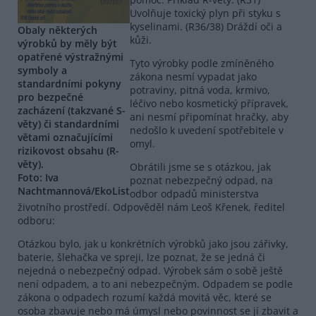
Uvolňuje toxický plyn při styku s
kyselinami. (R36/38) Dráždí oči a
Obaly některých
kůži.
výrobků by měly být
opatřené výstražnými
Tyto výrobky podle zmíněného
symboly a
zákona nesmí vypadat jako
standardními pokyny
potraviny, pitná voda, krmivo,
pro bezpečné
léčivo nebo kosmetický přípravek,
zacházení (takzvané S-
ani nesmí připomínat hračky, aby
věty) či standardními
nedošlo k uvedení spotřebitele v
větami označujícími
omyl.
rizikovost obsahu (R-
věty).
Obrátili jsme se s otázkou, jak
Foto: Iva
poznat nebezpečný odpad, na
Nachtmannová/EkoList
odbor odpadů ministerstva
životního prostředí. Odpověděl nám Leoš Křenek, ředitel
odboru:
Otázkou bylo, jak u konkrétních výrobků jako jsou zářivky,
baterie, šlehačka ve spreji, lze poznat, že se jedná či
nejedná o nebezpečný odpad. Výrobek sám o sobě ještě
není odpadem, a to ani nebezpečným. Odpadem se podle
zákona o odpadech rozumí každá movitá věc, které se
osoba zbavuje nebo má úmysl nebo povinnost se jí zbavit a