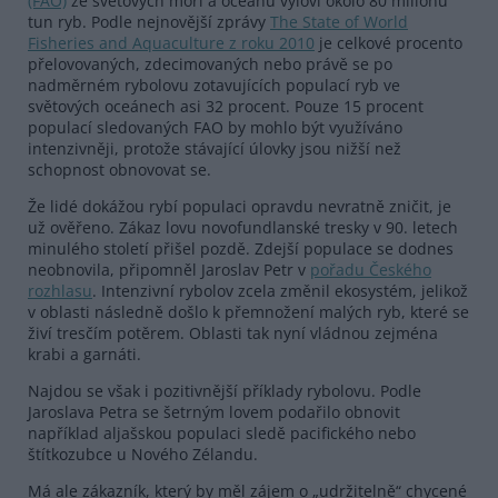
(FAO)
ze světových moří a oceánů vyloví okolo 80 milionů
tun ryb. Podle nejnovější zprávy
The State of World
Fisheries and Aquaculture z roku 2010
je celkové procento
přelovovaných, zdecimovaných nebo právě se po
nadměrném rybolovu zotavujících populací ryb ve
světových oceánech asi 32 procent. Pouze 15 procent
populací sledovaných FAO by mohlo být využíváno
intenzivněji, protože stávající úlovky jsou nižší než
schopnost obnovovat se.
Že lidé dokážou rybí populaci opravdu nevratně zničit, je
už ověřeno. Zákaz lovu novofundlanské tresky v 90. letech
minulého století přišel pozdě. Zdejší populace se dodnes
neobnovila, připomněl Jaroslav Petr v
pořadu Českého
rozhlasu
. Intenzivní rybolov zcela změnil ekosystém, jelikož
v oblasti následně došlo k přemnožení malých ryb, které se
živí tresčím potěrem. Oblasti tak nyní vládnou zejména
krabi a garnáti.
Najdou se však i pozitivnější příklady rybolovu. Podle
Jaroslava Petra se šetrným lovem podařilo obnovit
například aljašskou populaci sledě pacifického nebo
štítkozubce u Nového Zélandu.
Má ale zákazník, který by měl zájem o „udržitelně“ chycené