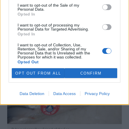
I want to opt-out of the Sale of my
Do jaké míry změní kritika pozici MSC na trhu a jak se má
Personal Data.
ke sporným certifikacím postavit zákazník si však Jaroslav
Opted In
Petr pro Ekolist.cz netroufá říct. Veřejnost má podle něj
dostat potřebné objektivní informace a sama se
I want to opt-out of processing my
Personal Data for Targeted Advertising.
rozhodnout. Richard Page z organizace Greenpeace
Opted In
nicméně pro
Guardian
připustil, že sporná rozhodnutí
mohla důvěryhodnost MSC vážně ohrozit.
I want to opt-out of Collection, Use,
Retention, Sale, and/or Sharing of my
Personal Data that Is Unrelated with the
Purposes for which it was collected.
Opted Out
OPT OUT FROM ALL
CONFIRM
Data Deletion
Data Access
Privacy Policy