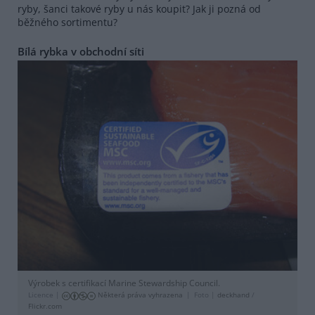
ryby, šanci takové ryby u nás koupit? Jak ji pozná od
běžného sortimentu?
Bílá rybka v obchodní síti
Výrobek s certifikací Marine Stewardship Council.
Licence |
Některá práva vyhrazena
Foto |
deckhand
/
Flickr.com