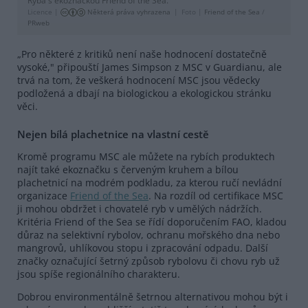
Ryba s ekoznačkou Friend of the Sea.
Licence |
Některá práva vyhrazena
Foto |
Friend of the Sea
/
PRweb
„Pro některé z kritiků není naše hodnocení dostatečně
vysoké," připouští James Simpson z MSC v Guardianu, ale
trvá na tom, že veškerá hodnocení MSC jsou vědecky
podložená a dbají na biologickou a ekologickou stránku
věci.
Nejen bílá plachetnice na vlastní cestě
Kromě programu MSC ale můžete na rybích produktech
najít také ekoznačku s červeným kruhem a bílou
plachetnicí na modrém podkladu, za kterou ručí nevládní
organizace
Friend of the Sea
. Na rozdíl od certifikace MSC
ji mohou obdržet i chovatelé ryb v umělých nádržích.
Kritéria Friend of the Sea se řídí doporučením FAO, kladou
důraz na selektivní rybolov, ochranu mořského dna nebo
mangrovů, uhlíkovou stopu i zpracování odpadu. Další
značky označující šetrný způsob rybolovu či chovu ryb už
jsou spíše regionálního charakteru.
Dobrou environmentálně šetrnou alternativou mohou být i