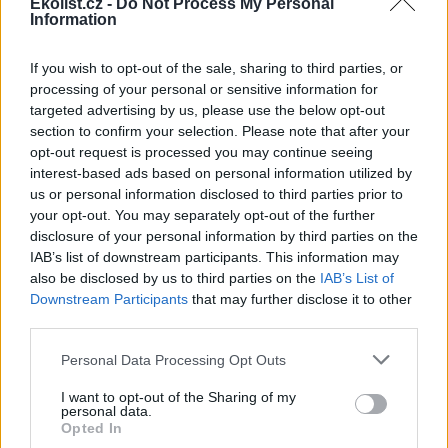
Ekolist.cz -
Do Not Process My Personal
pro obchodníky“. Produkty označené modrou pečetí
Information
organizace MSC by měli zákazníci najít i v obchodech
řetězců Lidl a Globus a do svého sortimentu by je v
letošním roce ráda zařadila i společnost Makro. Některé
If you wish to opt-out of the sale, sharing to third parties, or
certifikované potraviny jako například kaviár je možné
processing of your personal or sensitive information for
zakoupit i přes internet.
targeted advertising by us, please use the below opt-out
section to confirm your selection. Please note that after your
Je modrá skutečně dobrá?
opt-out request is processed you may continue seeing
interest-based ads based on personal information utilized by
Nicméně i snaha MSC má svá omezení a stává se terčem
us or personal information disclosed to third parties prior to
kritiky, která pochybuje o oprávněnosti přidělení některých
certifikátů. V
článku Lidových novin
upozorňuje Jaroslav
your opt-out. You may separately opt-out of the further
Petr z Výzkumného ústavu živočišné výroby například na
disclosure of your personal information by third parties on the
obnovení certifikátu v oblasti, kde počet dospělých tresek
IAB’s list of downstream participants. This information may
klesl o bezmála dvě třetiny nebo udělení certifikátu na lov
also be disclosed by us to third parties on the
IAB’s List of
pacifického štikozubce, i když jsou jeho stavy na desetině
Downstream Participants
that may further disclose it to other
stavů z konce 80. let minulého století. Jednou z
third parties.
nejkontroverznějších otázek je pak udělení certifikátu MSC
na lov mořských ryb ledovek druhu Dissostichus, o jejichž
Personal Data Processing Opt Outs
životě i významu pro ekosystém se toho ví stále velmi málo.
Odborníkům se podle Jaroslava Petra nelíbí jak proces
I want to opt-out of the Sharing of my
certifikace, protože se v něm auditorské firmy ocitají ve
personal data.
střetu zájmů, tak odvolací systém, ve kterém nejsou brány
Opted In
v potaz názory biologů.