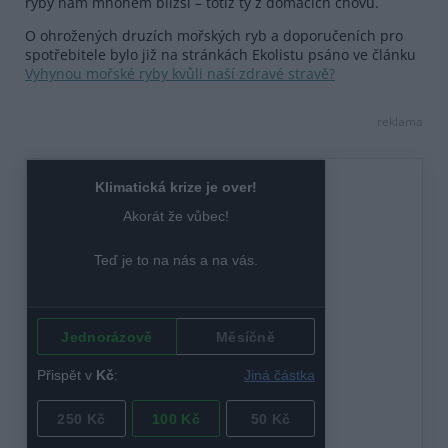
ryby nám mnohem bližší – totiž ty z domácích chovů.
O ohrožených druzích mořských ryb a doporučeních pro
spotřebitele bylo již na stránkách Ekolistu psáno ve článku
Vyhynou mořské ryby kvůli naší zdravé stravě?
reklama