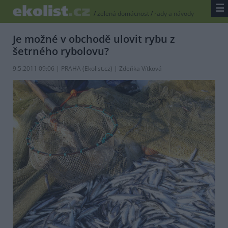
☰
/
zelená domácnost
/
rady a návody
Je možné v obchodě ulovit rybu z
šetrného rybolovu?
9.5.2011 09:06 | PRAHA (
Ekolist.cz
) | Zdeňka Vítková