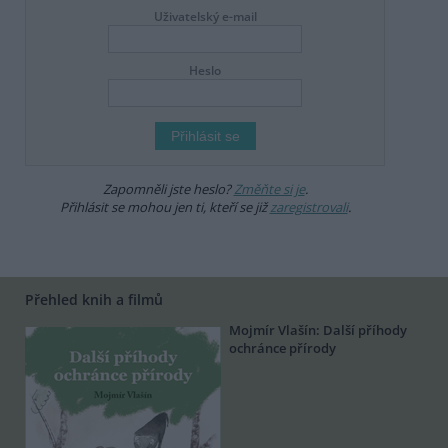
Uživatelský e-mail
Heslo
Zapomněli jste heslo?
Změňte si je
.
Přihlásit se mohou jen ti, kteří se již
zaregistrovali
.
Přehled knih a filmů
Mojmír Vlašín: Další příhody
ochránce přírody