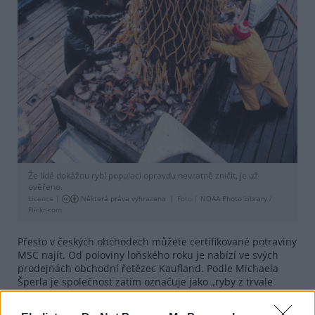
Že lidé dokážou rybí populaci opravdu nevratně zničit, je už
ověřeno.
Licence |
Některá práva vyhrazena
Foto |
NOAA Photo Library
/
Flickr.com
Přesto v českých obchodech můžete certifikované potraviny
MSC najít. Od poloviny loňského roku je nabízí ve svých
prodejnách obchodní řetězec Kaufland. Podle Michaela
Šperla je společnost zatím označuje jako „ryby z trvale
udržitelného rybolovu, zároveň ovšem podniká patřičné
kroky k tomu, aby se i Kaufland stal držitelem certifikátu