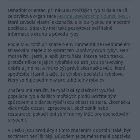
Usnadnit orientaci při nákupu mořských ryb si dala za cíl
celosvětová organizace
Marine Stewardship Council (MSC)
,
která zavedla vlastní ekoznačku s bílou rybkou na modrém
podkladu. Štítek by měl také poskytovat ověřitelné
informace o druhu a původu ryby.
Podle MSC totiž při snaze o environmentálně uvědomělém
stravování nejde o to vybrat ten „správný druh ryby“. Není
možné říci, jestli je lepší jíst tuňáka, lososa nebo tresku,
protože některé jejich rybářské oblasti jsou spravovány
dobře a jiné ne. A má to být právě ekoznačka MSC, která
spotřebiteli jasně ukáže, že výrobek pochází z rybolovu,
který splňuje podmínky pro udržitelný rybolov.
Značení má zaručit, že rybářská společnost využívá
populace ryb a dalších mořských plodů udržitelným
způsobem a o danou rybářskou oblast se stará. Ekoznačku
však může dostat i zpracovatel, obchodník nebo
restaurace, pokud i oni splní normy MSC pro obchodování
s rybami.
V Česku jsou produkty s tímto značením k dostání také, byť
sortiment není široký. Důvodem je zejména malá poptávka