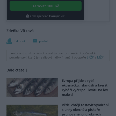
Zdeňka Vítková
tisknout
poslat
Tento text vznikl v rámci projektu Environmentální občanské
poradenství, který je realizován díky finanční podpoře
SFŽP
a
MŽP
.
Dále čtěte |
Evropa přijde o rybí
ekoznačku. Islandští a faerští
rybáři vyčerpali kvótu na lov
makrel
Vědci chtějí zastavit vymírání
slunky obecné a piskoře
pruhovaného, drobných