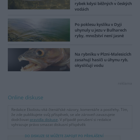
rybek kdysi běžných v českých
vodách
Po poklesu kyslíku v Dyji
uhynuly u jezu v Bulharech
ryby, množství není jasné
Na rybníku v Plzni-Malesicích
zasahují hasiči u úhynu ryb,
okysličují vodu
reklama
Online diskuse
Redakce Ekolistu vítá čtenářské názory, komentáře a postřehy. Tím,
že zde publikujete svůj příspěvek, se ale zároveň zavazujete
dodržovat
pravidla diskuse
. V případě porušení si redakce
vyhrazuje právo smazat diskusní příspěvěk
DO DISKUZE SE MŮŽETE ZAPOJIT PO PŘIHLÁŠENÍ