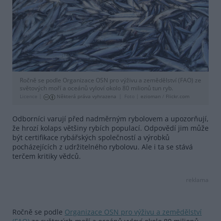
Ročně se podle Organizace OSN pro výživu a zemědělství (FAO) ze
světových moří a oceánů vyloví okolo 80 milionů tun ryb.
Licence |
Některá práva vyhrazena
Foto |
ezioman
/
Flickr.com
Odborníci varují před nadměrným rybolovem a upozorňují,
že hrozí kolaps většiny rybích populací. Odpovědí jim může
být certifikace rybářských společností a výrobků
pocházejících z udržitelného rybolovu. Ale i ta se stává
terčem kritiky vědců.
reklama
Ročně se podle
Organizace OSN pro výživu a zemědělství