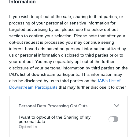
Information
Opoziční novelu o řešení
ekologických škod vláda
If you wish to opt-out of the sale, sharing to third parties, or
odmítla
processing of your personal or sensitive information for
targeted advertising by us, please use the below opt-out
section to confirm your selection. Please note that after your
reklama
opt-out request is processed you may continue seeing
interest-based ads based on personal information utilized by
Online diskuse
us or personal information disclosed to third parties prior to
your opt-out. You may separately opt-out of the further
Redakce Ekolistu vítá čtenářské názory, komentáře a postřehy. Tím,
že zde publikujete svůj příspěvek, se ale zároveň zavazujete
disclosure of your personal information by third parties on the
dodržovat
pravidla diskuse
. V případě porušení si redakce
IAB’s list of downstream participants. This information may
vyhrazuje právo smazat diskusní příspěvěk
also be disclosed by us to third parties on the
IAB’s List of
Downstream Participants
that may further disclose it to other
Všechny komentáře (10)
third parties.
DO DISKUZE SE MŮŽETE ZAPOJIT PO PŘIHLÁŠENÍ
Personal Data Processing Opt Outs
Uživatelský e-mail
I want to opt-out of the Sharing of my
personal data.
Heslo
Opted In