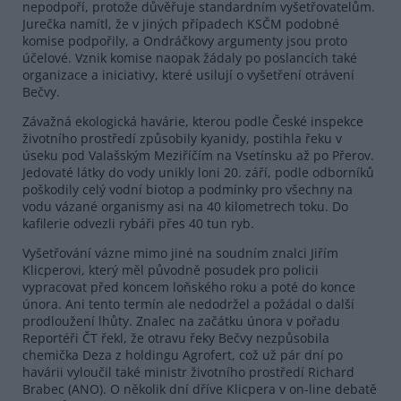
nepodpoří, protože důvěřuje standardním vyšetřovatelům.
Jurečka namítl, že v jiných případech KSČM podobné
komise podpořily, a Ondráčkovy argumenty jsou proto
účelové. Vznik komise naopak žádaly po poslancích také
organizace a iniciativy, které usilují o vyšetření otrávení
Bečvy.
Závažná ekologická havárie, kterou podle České inspekce
životního prostředí způsobily kyanidy, postihla řeku v
úseku pod Valašským Meziříčím na Vsetínsku až po Přerov.
Jedovaté látky do vody unikly loni 20. září, podle odborníků
poškodily celý vodní biotop a podmínky pro všechny na
vodu vázané organismy asi na 40 kilometrech toku. Do
kafilerie odvezli rybáři přes 40 tun ryb.
Vyšetřování vázne mimo jiné na soudním znalci Jiřím
Klicperovi, který měl původně posudek pro policii
vypracovat před koncem loňského roku a poté do konce
února. Ani tento termín ale nedodržel a požádal o další
prodloužení lhůty. Znalec na začátku února v pořadu
Reportéři ČT řekl, že otravu řeky Bečvy nezpůsobila
chemička Deza z holdingu Agrofert, což už pár dní po
havárii vyloučil také ministr životního prostředí Richard
Brabec (ANO). O několik dní dříve Klicpera v on-line debatě