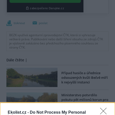
tisknout
poslat
BEZK využívá agenturní zpravodajství ČTK, která si vyhrazuje
veškerá práva. Publikování nebo další šíření obsahu ze zdrojů ČTK
je výslovně zakázáno bez předchozího písemného souhlasu ze
strany ČTK.
Dále čtěte |
Případ hasiče a úřednice
odsouzených kvůli Bečvě míří
k nejvyšší instanci
Ministerstvo potvrdilo
pokutu pět milionů korun pro
firmu Energoaqua v kauze
otravy řeky Bečvy
Ekolist.cz -
Do Not Process My Personal