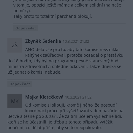
v tom je, opozici ještě máme a celkem solidní (na naše
poměry).
Taky proto to totalitní parchanti blokují.
Odpovědět
Zbyněk Šeděnka
10.3.2021 21:32
ZŠ
ANO dělá vše pro to, aby tato komise nevznikla.
Faltýnek zaúřadoval, protože požádal o přestávku
do 18 hodin, kdy byl na programu pevně stanovený bod
ministra zdravotnictví ohledně očkování. Takže dneska se
už jednat o komisi nebude.
Odpovědět
Majka Kletečková
10.3.2021 21:52
MK
Od komise si slibuji, kromě jiného, že posoudí
koordinaci práce při vyšetřování v den havárie na
Bečvě a těsně po 20. záři. Že za tím účelem vyslechne lidi,
kteří se ho účastnili. Je třeba z tohoto případu vytěžit
poučení, co dělat příště, aby se to neopakovalo.