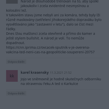
Národ je dlouhodobě trénován na to, aby spolkl
jakoukoliv i zcela evidentně nesmyslnou a
kolosální lež.
V takovíém stavu jsme nebyli ani za komára, tehdy byly lži
různě maskovány (setřelení jihokorejského dopraváku bylo
vysvětlováno jako "zastavení v letu"), dalo se číst mezi
řádky.
Dnes lžou mašlonci zcela otevřeně a přímo do kamer a
ještě stylem bullshit. A národ je volí. To nemůže
dopadnout.
https://cnn.iprima.cz/ovcacek-sputnik-v-je-overena-
vakcina-ted-neni-cas-na-geopoliticke-soupereni-20757
Odpovědět
karel krasensky
11.3.2021 21:52
kk
Jojo ve sněmovně je hodně skutečnych odborniku
na otravenou řeku.A ted o Karkulce
Odpovědět