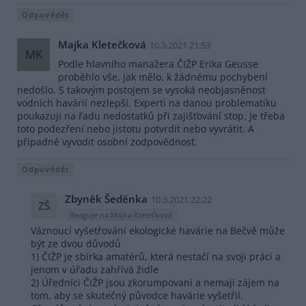
Odpovědět
Majka Kletečková
10.3.2021 21:53
MK
Podle hlavního manažera ČIŽP Erika Geusse
proběhlo vše, jak mělo, k žádnému pochybení
nedošlo. S takovým postojem se vysoká neobjasněnost
vodních havárií nezlepší. Experti na danou problematiku
poukazují na řadu nedostatků při zajišťování stop. Je třeba
toto podezření nebo jistotu potvrdit nebo vyvrátit. A
případně vyvodit osobní zodpovědnost.
Odpovědět
Zbyněk Šeděnka
10.3.2021 22:22
ZŠ
Reaguje na Majka Kletečková
Váznoucí vyšetřování ekologické havárie na Bečvě může
být ze dvou důvodů
1) ČIŽP je sbírka amatérů, která nestačí na svoji práci a
jenom v úřadu zahřívá židle
2) Úředníci ČIŽP jsou zkorumpovaní a nemají zájem na
tom, aby se skutečný původce havárie vyšetřil.