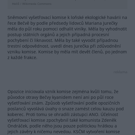
Holiš
/
Wikimeda Commons
Sněmovní vyšetřovací komise k loňské ekologické havárii na
řece Bečvě by podle předsedy lidovců Mariana Jurečky
měla do půl roku pomoci odhalit viníky. Měla by vyhodnotit
postup státních orgánů a jejich případná procesní
pochybení či liknavost. Měla by také vyvodit případnou
trestní odpovědnost, uvedl dnes Jurečka při zdůvodnění
vzniku komise. Komise by měla mít devět členů, po jednom
z každé frakce.
reklama
Opozice iniciovala vznik komise zejména kvůli tomu, že
původce otravy Bečvy kyanidem není ani po půl roce
vyšetřování znám. Způsob vyšetřování podle opozičních
poslanců vyvolává úvahy o snaze zamést celou kauzu pod
koberec. Proti tomu se ohradili zástupci ANO. Účelnost
vyšetřovací komise zpochybnil také komunista Zdeněk
Ondráček, podle něho jsou pouze politickou hrátkou a
jejich závěry k ničemu nevedou. KSČM vytvoření komise