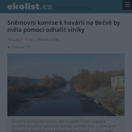
☰
/
zpravodajství
/
zprávy
Sněmovní komise k havárii na Bečvě by
měla pomoci odhalit viníky
10.3.2021 17:40 | PRAHA (
ČTK
)
Diskuse: 10
Závažná ekologická havárie, kterou podle České inspekce
životního prostředí způsobily kyanidy, postihla řeku v úseku pod
Valašským Meziříčím na Vsetínsku až po Přerov.
Foto |
Radim