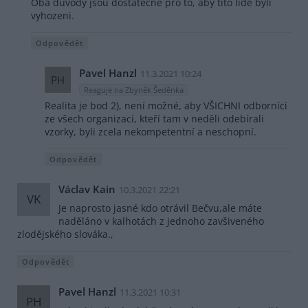
Oba důvody jsou dostatečné pro to, aby tito lidé byli
vyhozeni.
Odpovědět
Pavel Hanzl
11.3.2021 10:24
PH
Reaguje na Zbyněk Šeděnka
Realita je bod 2), není možné, aby VŠICHNI odborníci
ze všech organizací, kteří tam v neděli odebírali
vzorky, byli zcela nekompetentní a neschopní.
Odpovědět
Václav Kain
10.3.2021 22:21
VK
Je naprosto jasné kdo otrávil Bečvu,ale máte
naděláno v kalhotách z jednoho zavšiveného
zlodějského slováka.,
Odpovědět
Pavel Hanzl
11.3.2021 10:31
PH