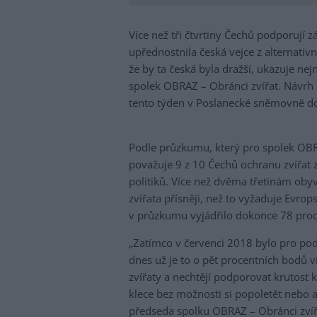
Více než tři čtvrtiny Čechů podporují 
upřednostnila česká vejce z alternativn
že by ta česká byla dražší, ukazuje ne
spolek OBRAZ – Obránci zvířat. Návrh 
tento týden v Poslanecké sněmovně do
Podle průzkumu, který pro spolek OBR
považuje 9 z 10 Čechů ochranu zvířat z
politiků. Více než dvěma třetinám oby
zvířata přísněji, než to vyžaduje Evro
v průzkumu vyjádřilo dokonce 78 proc
„Zatímco v červenci 2018 bylo pro po
dnes už je to o pět procentních bodů v
zvířaty a nechtějí podporovat krutost 
klece bez možnosti si popoletět nebo 
předseda spolku OBRAZ – Obránci zvíř