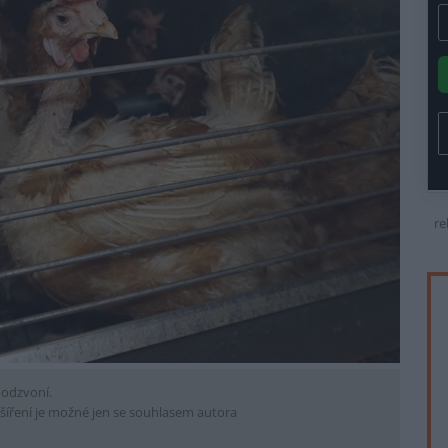
re
 odzvoní.
šíření je možné jen se souhlasem autora