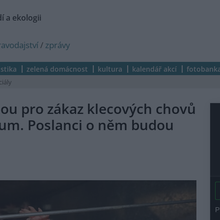
í a ekologii
ravodajství
/
zprávy
istika
zelená domácnost
kultura
kalendář akcí
fotobank
ciály
jsou pro zákaz klecových chovů
zkum. Poslanci o něm budou