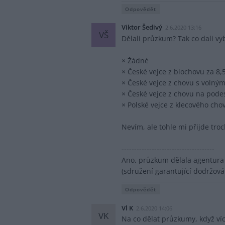
Odpovědět
Viktor Šedivý
2.6.2020 13:16
VŠ
Dělali průzkum? Tak co dali vyb
× Žádné
× České vejce z biochovu za 8,
× České vejce z chovu s volný
× České vejce z chovu na podes
× Polské vejce z klecového cho
Nevím, ale tohle mi přijde tro
-------------------------------------
Ano, průzkum dělala agentura 
(sdružení garantující dodržov
Odpovědět
Vl K
2.6.2020 14:06
VK
Na co dělat průzkumy, když víc