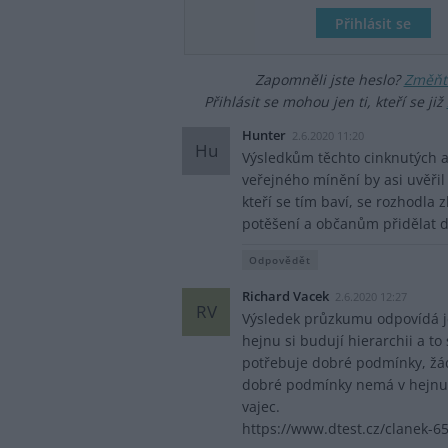
Zapomněli jste heslo?
Změňte
Přihlásit se mohou jen ti, kteří se již
Hunter
2.6.2020 11:20
Hu
Výsledkům těchto cinknutých 
veřejného mínění by asi uvěřil
kteří se tím baví, se rozhodla 
potěšení a občanům přidělat da
Odpovědět
Richard Vacek
2.6.2020 12:27
RV
Výsledek průzkumu odpovídá je
hejnu si budují hierarchii a to
potřebuje dobré podmínky, žádn
dobré podmínky nemá v hejnu -
vajec.
https://www.dtest.cz/clanek-65