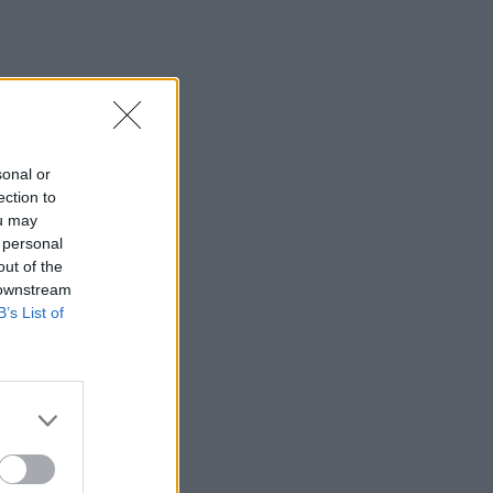
sonal or
ection to
ou may
 personal
out of the
 downstream
B’s List of