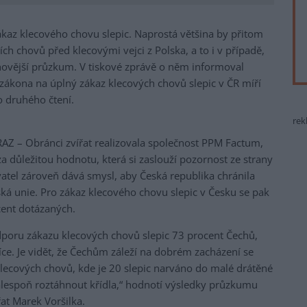
zákaz klecového chovu slepic. Naprostá většina by přitom
ích chovů před klecovými vejci z Polska, a to i v případě,
jnovější průzkum. V tiskové zprávě o něm informoval
zákona na úplný zákaz klecových chovů slepic v ČR míří
 druhého čtení.
rek
AZ – Obránci zvířat realizovala společnost PPM Factum,
a důležitou hodnotu, která si zaslouží pozornost ze strany
vatel zároveň dává smysl, aby Česká republika chránila
pská unie. Pro zákaz klecového chovu slepic v Česku se pak
ent dotázaných.
dporu zákazu klecových chovů slepic 73 procent Čechů,
íce. Je vidět, že Čechům záleží na dobrém zacházení se
klecových chovů, kde je 20 slepic narváno do malé drátěné
alespoň roztáhnout křídla,“ hodnotí výsledky průzkumu
at Marek Voršilka.