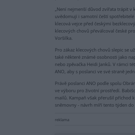
„Není nejmenší důvod zvířata trápit v kl
uvědomují i samotní čeští spotřebitelé 
klecová vejce před českými bezklecový
klecových chovů převálcoval české prod
Voršilka.
Pro zákaz klecových chovů slepic se u
také některé známé osobnosti jako nap
nebo zpěvačka Heidi Janků. V rámci té
ANO, aby s poslanci ve své straně je
Právě poslanci ANO podle spolu Obránc
ve výboru pro životní prostředí. Babišo
mailů. Kampaň však přerušil příchod 
sněmovny - návrh míří tento týden do 
reklama