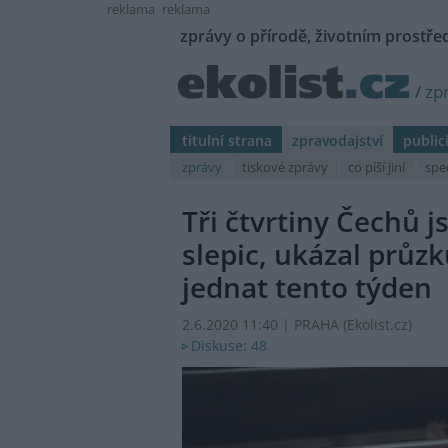
reklama
reklama
zprávy o přírodě, životním prostřed
/
zp
titulní strana
zpravodajství
public
zprávy
tiskové zprávy
co píší jiní
spe
Tři čtvrtiny Čechů 
slepic, ukázal prů
jednat tento týden
2.6.2020 11:40 | PRAHA (
Ekolist.cz
)
Diskuse: 48