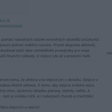
 si je
.
zaregistrovali
.
a pomocí návodných otázek ovlivněných výsledků průzkumů
 pouze jedinec mdlého rozumu. Prostě skupinka aktivistů,
zlikvidovat další obor zemědělské prvovýroby pro svoje
rek
lší finanční náklady. O slepice jde až v poslední řadě.
nom tomu, že většina zná slepice jen z obrázku. Slepice v
 slabou klidně uklovou. K tomu, aby slepice snášela vejce,
ý stres, správnou skladbu potravy, teploty, světla. A
 tam je snůška nižší. A i nebezpečí chorob a znečištění
58/o-slepicich-a-vejcich