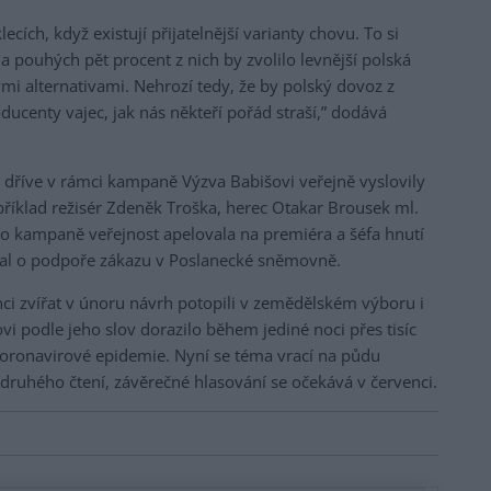
ecích, když existují přijatelnější varianty chovu. To si
a pouhých pět procent z nich by zvolilo levnější polská
mi alternativami. Nehrozí tedy, že by polský dovoz z
ucenty vajec, jak nás někteří pořád straší,” dodává
ž dříve v rámci kampaně Výzva Babišovi veřejně vyslovily
říklad režisér Zdeněk Troška, herec Otakar Brousek ml.
to kampaně veřejnost apelovala na premiéra a šéfa hnutí
dnal o podpoře zákazu v Poslanecké sněmovně.
i zvířat v únoru návrh potopili v zemědělském výboru i
vi podle jeho slov dorazilo během jediné noci přes tisíc
koronavirové epidemie. Nyní se téma vrací na půdu
druhého čtení, závěrečné hlasování se očekává v červenci.