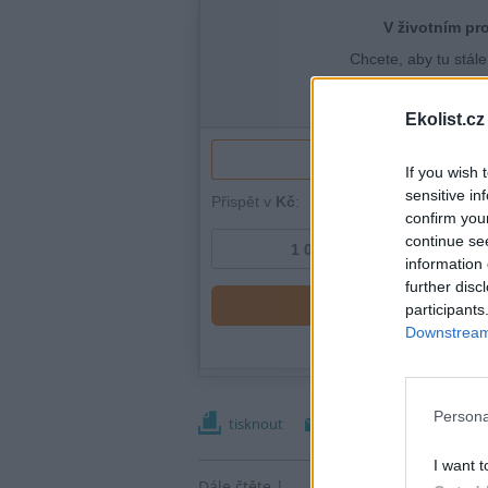
Ekolist.cz
If you wish 
sensitive in
confirm you
continue se
information 
further disc
participants
Downstream 
Persona
tisknout
poslat
I want t
Dále čtěte |