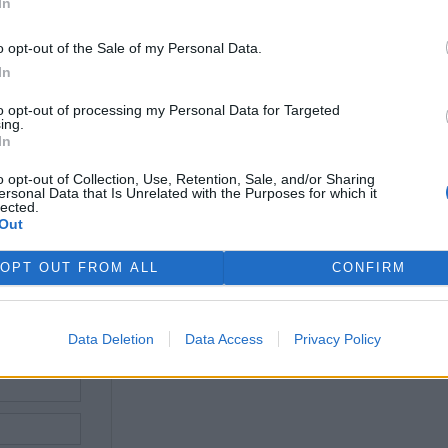
In
o opt-out of the Sale of my Personal Data.
rek
In
isté v Praze předali výzvu
Veterináři budou kontrolovat,
to opt-out of processing my Personal Data for Targeted
azu klecových chovů v EU
zda chovatelé v horku zajišťují
ing.
zvířatům dost vody
In
o opt-out of Collection, Use, Retention, Sale, and/or Sharing
ersonal Data that Is Unrelated with the Purposes for which it
lected.
Out
ře a postřehy. Tím, že zde publikujete svůj příspěvek, se ale zároveň
dě porušení si redakce vyhrazuje právo smazat diskusní příspěvěk
OPT OUT FROM ALL
CONFIRM
Data Deletion
Data Access
Privacy Policy
ŘIHLÁŠENÍ