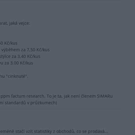
rat, jaká vejce:
50 Kč/kus
m výběhem za 7,50 Kč/kus
týlce za 3,40 Kč/kus
vu za 3,00 Kč/kus
chu "cinknuté".
ppm factum research. To je ta, jak není členem SIMARu
ání standardů v průzkumech)
eméně stačí vzít statistiky z obchodů, co se prodává...