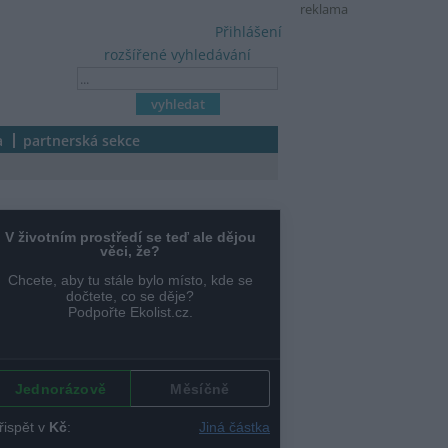
reklama
Přihlášení
rozšířené vyhledávání
a
partnerská sekce