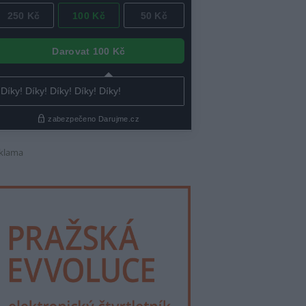
klama