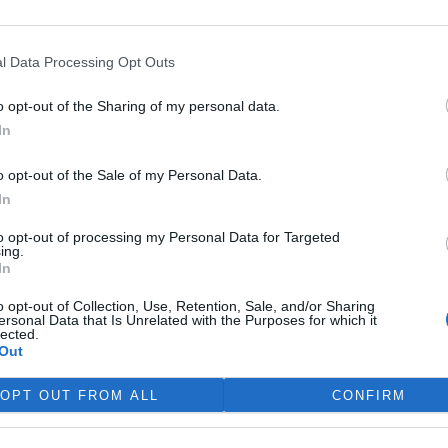
chýši, jiní žijí v maringotkách,
případně na horských
samotách.
ic
l Data Processing Opt Outs
Blahušová, Anita: Zahrada žije –
lnici D8 do
o opt-out of the Sharing of my personal data.
zahradničíme s dětmi
ckého Saska
In
rok vydání: 2018
 16 posledních
Koupit na Kosmas.cz
stavěných
Jedinečná, zábavná, naučná!
o opt-out of the Sale of my Personal Data.
Odpojte děti od přístrojů a
etrů. Tento
In
napojte je na přírodu! Užijte
dděluje nejen obce
si společně
 ale nesmiřitelně
to opt-out of processing my Personal Data for Targeted
kologického
ing.
In
dokumentaristy Iva
o opt-out of Collection, Use, Retention, Sale, and/or Sharing
ersonal Data that Is Unrelated with the Purposes for which it
lected.
Out
 na přírodu“,
OPT OUT FROM ALL
CONFIRM
je se Bond. David
a rozhodl se