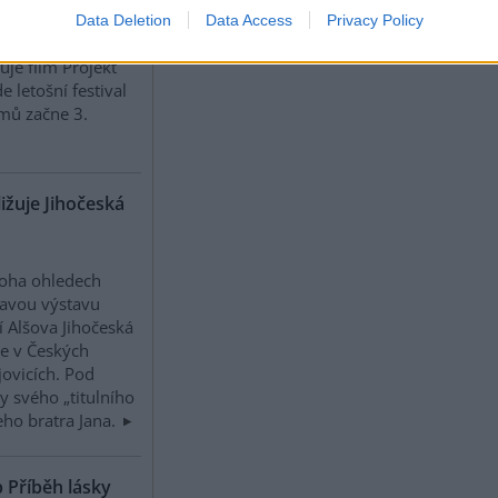
it vztah dětí k
Data Deletion
Data Access
Privacy Policy
dě. Jeho snahu
uje film Projekt
e letošní festival
lmů začne 3.
ižuje Jihočeská
oha ohledech
avou výstavu
í Alšova Jihočeská
ie v Českých
ovicích. Pod
 svého „titulního
eho bratra Jana.
b Příběh lásky