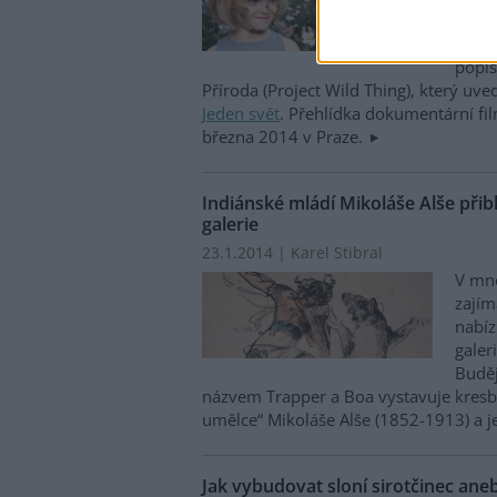
obnov
příro
popis
Příroda (Project Wild Thing), který uved
Jeden svět
. Přehlídka dokumentární fi
března 2014 v Praze.
Indiánské mládí Mikoláše Alše přibl
galerie
23.1.2014 | Karel Stibral
V mn
zajím
nabíz
galer
Buděj
názvem Trapper a Boa vystavuje kresby
umělce“ Mikoláše Alše (1852-1913) a j
Jak vybudovat sloní sirotčinec ane