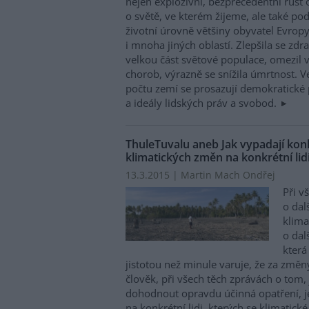
nejen explozivní, bezprecedentní růs
o světě, ve kterém žijeme, ale také po
životní úrovně většiny obyvatel Evrop
i mnoha jiných oblastí. Zlepšila se zdr
velkou část světové populace, omezil v
chorob, výrazně se snížila úmrtnost. V
počtu zemí se prosazují demokratické 
a ideály lidských práv a svobod.
ThuleTuvalu aneb Jak vypadají kon
klimatických změn na konkrétní lid
13.3.2015 | Martin Mach Ondřej
Při v
o da
klim
o dal
která 
jistotou než minule varuje, že za změ
člověk, při všech těch zprávách o tom, 
dohodnout opravdu účinná opatření, j
na konkrétní lidi, kterých se klimatic