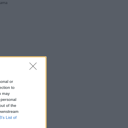
lama
sonal or
ection to
ou may
 personal
out of the
 downstream
B’s List of