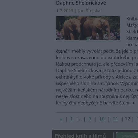
Daphne Sheldrickové
1.7.2013 | Jan Stejskal
Knih
lásky
Sheld
klame
přeba
čtenáři mohly vyvolat pocit, že jde o 
knihovnu zasazenou do exotického pros
láskou prodchnuta je, ale především l
Daphne Sheldricková je totiž jednou z
ochránkyň divoké přírody v Africe a z
úspěšného sloního sirotčince. Vzpomín
největším keňském národním parku, n
nezávislost nebo na souznění s nejrůzn
knihy činí neobyčejně barvité čtení.
«
|
1
|
..
|
9
|
10
|
11
|
12
|
Přehled knih a filmů