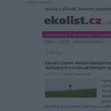
reklama
reklama
zprávy o přírodě, životním prostřed
/
ku
titulní strana
zpravodajství
public
články
básně
přehled knih a filmů
Články
Závod s časem: Hledání lidských h
slučitelných s trvale udržitelným 
18.3.2015 | Josef Vavroušek
Vývoj
v pos
chara
zásad
prohl
Bouřlivý rozvoj vědy, techniky a vzděl