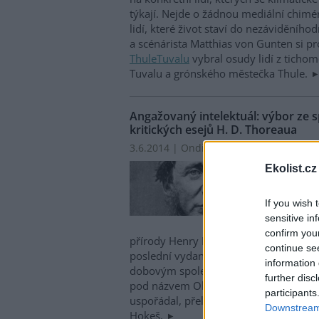
týkají. Nejde o žádnou mediální chimé
lidí, které život staví do nezáviděníhod
a scénárista Matthias von Gunten si p
ThuleTuvalu
vybral osudy lidí z ticho
Tuvalu a grónského městečka Thule.
Angažovaný intelektuál: výbor ze 
kritických esejů H. D. Thoreaua
3.6.2014 | Ondřej Hudeček
Nakla
Ekolist.cz
pokra
činno
If you wish 
ameri
sensitive in
eseji
confirm you
přírody Henry Davida Thoreaua (1817
continue se
poslední vydanou Thoreauovou knihou
information 
dobovým společenským a politickým 
further disc
pod názvem Občanská neposlušnost a 
participants
uspořádal, přeložil a obsáhlým doslo
Downstream 
Hokeš.