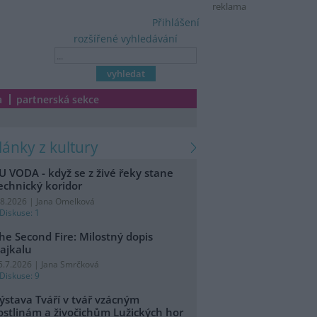
reklama
Přihlášení
rozšířené vyhledávání
a
partnerská sekce
články z kultury
U VODA - když se z živé řeky stane
echnický koridor
.8.2026 | Jana Omelková
Diskuse: 1
he Second Fire: Milostný dopis
ajkalu
5.7.2026 | Jana Smrčková
Diskuse: 9
ýstava Tváří v tvář vzácným
ostlinám a živočichům Lužických hor