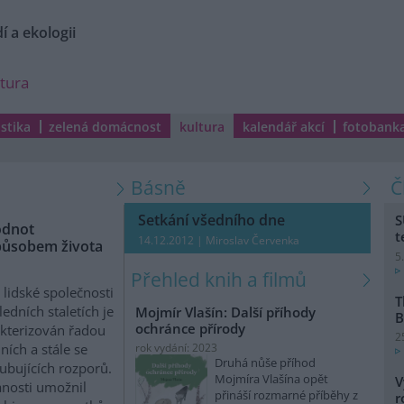
í a ekologii
ltura
istika
zelená domácnost
kultura
kalendář akcí
fotobank
Básně
Setkání všedního dne
S
odnot
t
14.12.2012 | Miroslav Červenka
způsobem života
5
Přehled knih a filmů
 lidské společnosti
T
ledních staletích je
Mojmír Vlašín: Další příhody
B
ochránce přírody
kterizován řadou
2
ních a stále se
rok vydání: 2023
Druhá nůše příhod
ubujících rozporů.
Mojmíra Vlašína opět
V
anosti umožnil
přináší rozmarné příběhy z
r