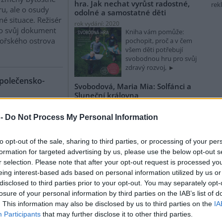
hra. Jak nechat vyrůst radostné,
rek
ru, ale o osudy
odolné a samostatné děti
né situace. Režisér
rok vydání: 2020
ro svůj dokument
Kniha vám pomůže:
mořského ostrova
pochopit, proč a v čem
všem děti potřebují
svobodnou hru pro svůj
zdravý rozvoj,
společensko-
Svobodová, Maria Mia: Solfánci a
Sluneční královna
rok vydání: 2020
Solfánci jsou malá
datelství Paseka
 -
Do Not Process My Personal Information
stvoření, jejichž domovem
čuje v záslužné
je celý vesmír a jejichž
sti vydávání děl
úkolem je strážit jeho
to opt-out of the sale, sharing to third parties, or processing of your per
ckého filosofa,
formation for targeted advertising by us, please use the below opt-out s
sty a milovníka
r selection. Please note that after your opt-out request is processed y
–1862). Dosud
Palán, Aleš; Šibík, Jan: Raději
eing interest-based ads based on personal information utilized by us or
zešílet v divočině: Setkání s
 je soubor esejů k
disclosed to third parties prior to your opt-out. You may separately opt-
šumavskými samotáři
problémům, který
losure of your personal information by third parties on the IAB’s list of
rok vydání: 2018
jiné eseje
. This information may also be disclosed by us to third parties on the
IA
Koupit na Kosmas.cz
vem doprovodil Jan
Někteří si postavili v lese
Participants
that may further disclose it to other third parties.