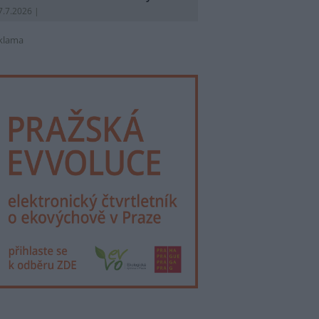
7.7.2026 |
klama