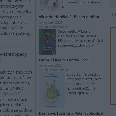
t objemu poznatků
autorova ochranářského,
1
dstatné zvýšení
y, Severní Ameriky
re
Viktorie Hanišová: Beton a hlína
avotní péče o
ýskyt infekčních
rok vydání: 2021
Koupit na Kosmas.cz
e stále větším
Spisovatelka Viktorie
politické systémy
Hanišová v knize Beton a
hlína prostřednictvím třinácti
rozhovorů zachycuje
krétní dopady
i
Omar el Karib: Ostrov Socci
rok vydání: 2020
Koupit na Kosmas.cz
šech těch zprávách
Lidé žili v minulosti ve
lším promarněném
větší pospolitosti, blíže
atickém summitu,
jeden druhému, v
ší zprávě IPCC,
harmonii se Zemí i
všemi jejími
ještě s větší
ny klimatu může
jak se nedaří
e dobré se podívat
Danišovi, Justina a Petr: Svobodná
ké změny bytostně