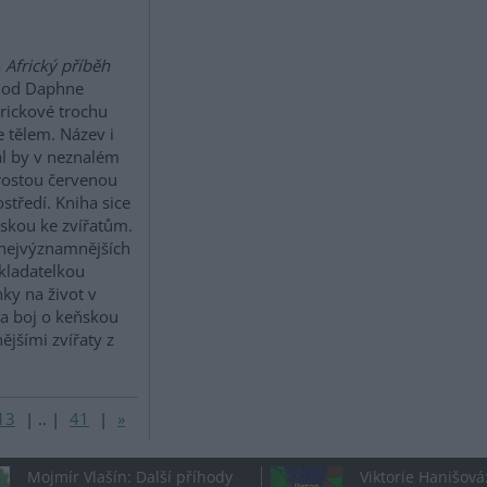
a
Africký příběh
od Daphne
rickové trochu
 tělem. Název i
l by v neznalém
prostou červenou
tředí. Kniha sice
áskou ke zvířatům.
 nejvýznamnějších
akladatelkou
ky na život v
a boj o keňskou
ějšími zvířaty z
13
|
..
|
41
|
»
Mojmír Vlašín: Další příhody
Viktorie Hanišová