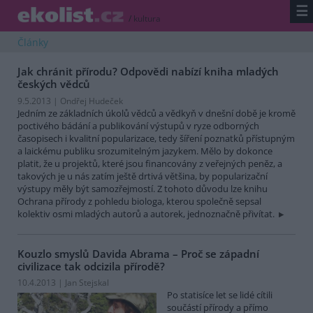
☰
/
kultura
Články
Jak chránit přírodu? Odpovědi nabízí kniha mladých
českých vědců
9.5.2013 | Ondřej Hudeček
Jedním ze základních úkolů vědců a vědkyň v dnešní době je kromě
poctivého bádání a publikování výstupů v ryze odborných
časopisech i kvalitní popularizace, tedy šíření poznatků přístupným
a laickému publiku srozumitelným jazykem. Mělo by dokonce
platit, že u projektů, které jsou financovány z veřejných peněz, a
takových je u nás zatím ještě drtivá většina, by popularizační
výstupy měly být samozřejmostí. Z tohoto důvodu lze knihu
Ochrana přírody z pohledu biologa, kterou společně sepsal
kolektiv osmi mladých autorů a autorek, jednoznačně přivítat.
Kouzlo smyslů Davida Abrama – Proč se západní
civilizace tak odcizila přírodě?
10.4.2013 | Jan Stejskal
Po statisíce let se lidé cítili
součástí přírody a přímo