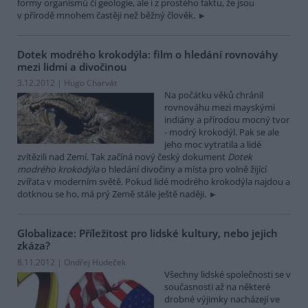
formy organismů či geologie, ale i z prostého faktu, že jsou
v přírodě mnohem častěji než běžný člověk.
Dotek modrého krokodýla: film o hledání rovnováhy
mezi lidmi a divočinou
3.12.2012 | Hugo Charvát
Na počátku věků chránil
rovnováhu mezi mayskými
indiány a přírodou mocný tvor
- modrý krokodýl. Pak se ale
jeho moc vytratila a lidé
zvítězili nad Zemí. Tak začíná nový český dokument
Dotek
modrého krokodýla
o hledání divočiny a místa pro volně žijící
zvířata v moderním světě. Pokud lidé modrého krokodýla najdou a
dotknou se ho, má prý Země stále ještě naději.
Globalizace: Příležitost pro lidské kultury, nebo jejich
zkáza?
8.11.2012 | Ondřej Hudeček
Všechny lidské společnosti se v
současnosti až na některé
drobné výjimky nacházejí ve