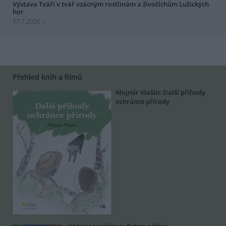
Výstava Tváří v tvář vzácným rostlinám a živočichům Lužických
hor
17.7.2026 |
Přehled knih a filmů
Mojmír Vlašín: Další příhody
ochránce přírody
Viktorie Hanišová: Beton a hlína