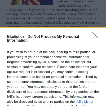
zcela mimořádné a dosud
nepoznané situaci. Jejich
kultury jsou totiž vystaveny mocnému tlaku kultury jedné, té, jež
má svůj původ v takzvané západní civilizaci. Zdá se být dokonce
oprávněné mluvit o utváření jediné světokultury – alespoň se na
tom shodnou francouzští myslitelé Gilles Lipovetsky a Hervé Juvin.
Oba autoři se však již zásadně rozcházejí v hodnocení této
světokultury a právě jejich rozdílné interpretace současnosti jsou
obsahem publikace Globalizovaný Západ.
Ekolist.cz -
Do Not Process My Personal
Information
«
|
1
|
..
|
12
|
13
|
14
|
15
|
16
|
..
|
41
|
»
If you wish to opt-out of the sale, sharing to third parties, or
processing of your personal or sensitive information for
targeted advertising by us, please use the below opt-out
Básně
section to confirm your selection. Please note that after your
opt-out request is processed you may continue seeing
Setkání všedního dne
interest-based ads based on personal information utilized by
14.12.2012 | Miroslav Červenka
us or personal information disclosed to third parties prior to
Když západ ploval v řídké rumělce
your opt-out. You may separately opt-out of the further
a vločky vály vzdorujíce tíži,
slyšel jsem národního umělce,
disclosure of your personal information by third parties on the
jak volá „buď zdráv, Mirku“ na refýži.
IAB’s list of downstream participants. This information may
also be disclosed by us to third parties on the
IAB’s List of