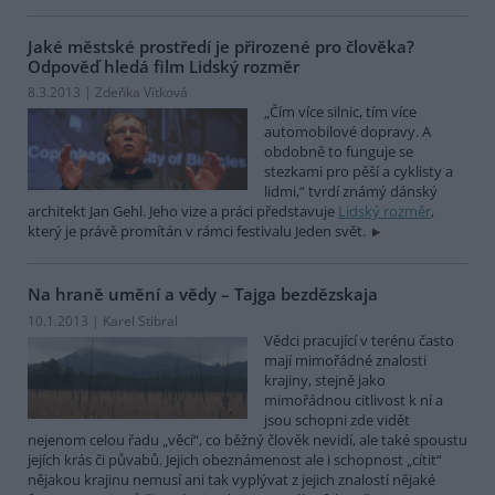
Jaké městské prostředí je přirozené pro člověka?
Odpověď hledá film Lidský rozměr
8.3.2013 | Zdeňka Vítková
„Čím více silnic, tím více
automobilové dopravy. A
obdobně to funguje se
stezkami pro pěší a cyklisty a
lidmi,“ tvrdí známý dánský
architekt Jan Gehl. Jeho vize a práci představuje
Lidský rozměr
,
který je právě promítán v rámci festivalu Jeden svět.
Na hraně umění a vědy – Tajga bezdězskaja
10.1.2013 | Karel Stibral
Vědci pracující v terénu často
mají mimořádné znalosti
krajiny, stejně jako
mimořádnou citlivost k ní a
jsou schopni zde vidět
nejenom celou řadu „věcí“, co běžný člověk nevidí, ale také spoustu
jejích krás či půvabů. Jejich obeznámenost ale i schopnost „cítit“
nějakou krajinu nemusí ani tak vyplývat z jejich znalostí nějaké