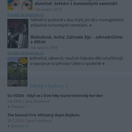
divočině: Setkání s šumavskými samotáři
rok vydání: 2018
Koupit na Kosmas.cz
Někteří si postavili v lese chýši, jiní žijí v maringotkách,
případně na horských samotách.
Blahušová, Anita: Zahrada žije – zahradničíme
s dětmi
rok vydání: 2018
Koupit na Kosmas.cz
Jedinečná, zábavná, naučná! Odpojte děti od přístrojů
a napojte je na přírodu! Užijte si společně
články z kultury
SU VODA - když se z živé řeky stane technický koridor
5.8.2026 | Jana Omelková
Diskuse: 1
The Second Fire: Milostný dopis Bajkalu
25.7.2026 | Jana Smrčková
Diskuse: 9