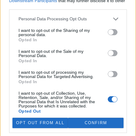
Downstream Participants
that may further disclose it to other
third parties.
Přehled knih a filmů
Personal Data Processing Opt Outs
Mojmír Vlašín: Další příhody ochránce přírody
rok vydání: 2023
I want to opt-out of the Sharing of my
personal data.
Druhá nůše příhod Mojmíra
Opted In
Vlašína opět přináší rozmarné
příběhy z autorova
ochranářského,
I want to opt-out of the Sale of my
Personal Data.
Opted In
Viktorie Hanišová: Beton a
hlína
I want to opt-out of processing my
rok vydání: 2021
Personal Data for Targeted Advertising.
Koupit na Kosmas.cz
Opted In
Spisovatelka
Viktorie
I want to opt-out of Collection, Use,
Hanišová v
Retention, Sale, and/or Sharing of my
knize Beton a
Personal Data that Is Unrelated with the
Purposes for which it was collected.
hlína
Opted Out
OPT OUT FROM ALL
CONFIRM
prostřednictvím třinácti rozhovorů zachycuje