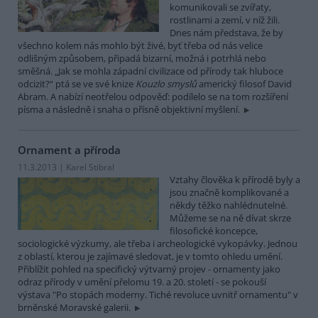
komunikovali se zvířaty,
rostlinami a zemí, v níž žili.
Dnes nám představa, že by
všechno kolem nás mohlo být živé, byť třeba od nás velice
odlišným způsobem, připadá bizarní, možná i potrhlá nebo
směšná. „Jak se mohla západní civilizace od přírody tak hluboce
odcizit?“ ptá se ve své knize
Kouzlo smyslů
americký filosof David
Abram. A nabízí neotřelou odpověď: podílelo se na tom rozšíření
písma a následně i snaha o přísně objektivní myšlení.
Ornament a příroda
11.3.2013 | Karel Stibral
Vztahy člověka k přírodě byly a
jsou značně komplikované a
někdy těžko nahlédnutelné.
Můžeme se na ně dívat skrze
filosofické koncepce,
sociologické výzkumy, ale třeba i archeologické vykopávky. Jednou
z oblastí, kterou je zajímavé sledovat, je v tomto ohledu umění.
Přiblížit pohled na specifický výtvarný projev - ornamenty jako
odraz přírody v umění přelomu 19. a 20. století - se pokouší
výstava "Po stopách moderny. Tiché revoluce uvnitř ornamentu" v
brněnské Moravské galerii.