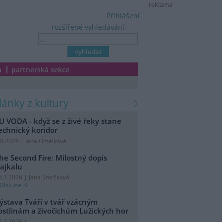
reklama
Přihlášení
rozšířené vyhledávání
a
partnerská sekce
články z kultury
U VODA - když se z živé řeky stane
echnický koridor
.8.2026 | Jana Omelková
he Second Fire: Milostný dopis
ajkalu
5.7.2026 | Jana Smrčková
Diskuse: 9
ýstava Tváří v tvář vzácným
ostlinám a živočichům Lužických hor
7.7.2026 |