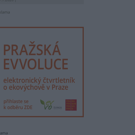
klama
lama