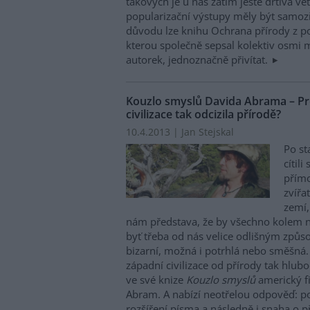
takových je u nás zatím ještě drtivá vět
popularizační výstupy měly být samozř
důvodu lze knihu Ochrana přírody z p
kterou společně sepsal kolektiv osmi 
autorek, jednoznačně přivítat.
Kouzlo smyslů Davida Abrama – Pr
civilizace tak odcizila přírodě?
10.4.2013 | Jan Stejskal
Po sta
cítili
přímo
zvířa
zemí, 
nám představa, že by všechno kolem n
byť třeba od nás velice odlišným způ
bizarní, možná i potrhlá nebo směšná.
západní civilizace od přírody tak hluboc
ve své knize
Kouzlo smyslů
americký fi
Abram. A nabízí neotřelou odpověď: po
rozšíření písma a následně i snaha o p