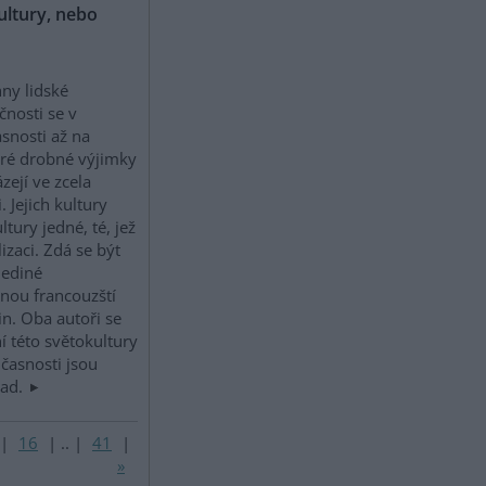
kultury, nebo
ny lidské
čnosti se v
snosti až na
ré drobné výjimky
zejí ve zcela
Jejich kultury
tury jedné, té, jež
izaci. Zdá se být
jediné
nou francouzští
in. Oba autoři se
í této světokultury
učasnosti jsou
pad.
|
16
|
..
|
41
|
»