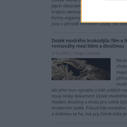
Jejich obeznámenost ale i schopnost „c
krajinu nemusí ani tak vyplývat z jejich
formy organismů či geologie, ale i z pr
jsou v přírodě mnohem častěji než bě
Dotek modrého krokodýla: film o h
rovnováhy mezi lidmi a divočinou
3.12.2012 | Hugo Charvát
Na p
chrán
mays
příro
modrý
ale jeho moc vytratila a lidé zvítězili 
nový český dokument
Dotek modrého 
hledání divočiny a místa pro volně žijíc
moderním světě. Pokud lidé modrého 
a dotknou se ho, má prý Země stále je