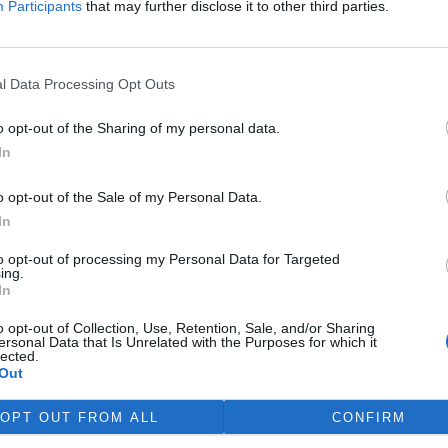
chýši, jiní žijí v maringotkách,
Participants
that may further disclose it to other third parties.
případně na horských
samotách.
více silnic, tím více
mobilové dopravy.
l Data Processing Opt Outs
Blahušová, Anita: Zahrada žije –
obně to funguje
zahradničíme s dětmi
ezkami pro pěší a
o opt-out of the Sharing of my personal data.
rok vydání: 2018
ty a lidmi,“ tvrdí
Koupit na Kosmas.cz
In
vize a práci
Jedinečná, zábavná, naučná!
Odpojte děti od přístrojů a
rávě promítán v
o opt-out of the Sale of my Personal Data.
napojte je na přírodu! Užijte
In
si společně
to opt-out of processing my Personal Data for Targeted
dězskaja
ing.
In
 pracující v terénu
o opt-out of Collection, Use, Retention, Sale, and/or Sharing
o mají mimořádné
ersonal Data that Is Unrelated with the Purposes for which it
lected.
sti krajiny, stejně
Out
 mimořádnou
ost k ní a jsou
OPT OUT FROM ALL
CONFIRM
„věcí“, co běžný
rás či půvabů.