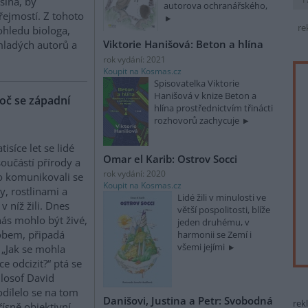
šina, by
autorova ochranářského,
ejmostí. Z tohoto
re
ohledu biologa,
Viktorie Hanišová: Beton a hlína
mladých autorů a
rok vydání: 2021
Koupit na Kosmas.cz
Spisovatelka Viktorie
Hanišová v knize Beton a
oč se západní
hlína prostřednictvím třinácti
rozhovorů zachycuje
tisíce let se lidé
Omar el Karib: Ostrov Socci
 součástí přírody a
rok vydání: 2020
 komunikovali se
Koupit na Kosmas.cz
ty, rostlinami a
Lidé žili v minulosti ve
v níž žili. Dnes
větší pospolitosti, blíže
ás mohlo být živé,
jeden druhému, v
sobem, připadá
harmonii se Zemí i
všemi jejími
 „Jak se mohla
e odcizit?“ ptá se
losof David
dílelo se na tom
Danišovi, Justina a Petr: Svobodná
rek
řísně objektivní