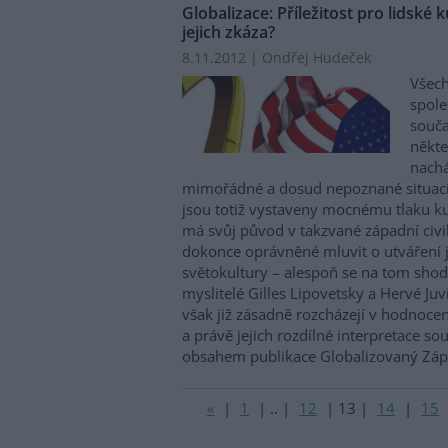
Globalizace: Příležitost pro lidské 
jejich zkáza?
8.11.2012 | Ondřej Hudeček
Všech
spole
souča
někte
nachá
mimořádné a dosud nepoznané situaci. 
jsou totiž vystaveny mocnému tlaku kul
má svůj původ v takzvané západní civil
dokonce oprávněné mluvit o utváření 
světokultury – alespoň se na tom shod
myslitelé Gilles Lipovetsky a Hervé Juv
však již zásadně rozcházejí v hodnocen
a právě jejich rozdílné interpretace so
obsahem publikace Globalizovaný Zá
«
|
1
|
..
|
12
|
13
|
14
|
15