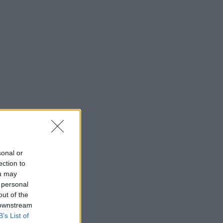
sonal or
ection to
ou may
 personal
out of the
 downstream
B’s List of