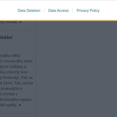
ítit“ nějakou
 znalostí nějaké
Data Deletion
Data Access
Privacy Policy
ostého faktu, že
žný člověk.
ledání
očátku věků
il rovnováhu mezi
kými indiány a
dou mocný tvor -
 krokodýl. Pak se
nad Zemí. Tak začíná
krokodýla
o
í zvířata v
krokodýla najdou
ště naději.