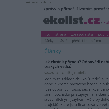
reklama
reklama
zprávy o přírodě, životním prostřed
/
ku
titulní strana
zpravodajství
public
články
básně
přehled knih a filmů
Články
Jak chránit přírodu? Odpovědi nab
českých vědců
9.5.2013 | Ondřej Hudeček
Jedním ze základních úkolů vědců a v
době je kromě poctivého bádání a pub
ryze odborných časopisech i kvalitní p
šíření poznatků přístupným a laickém
srozumitelným jazykem. Mělo by dokonc
projektů, které jsou financovány z veř