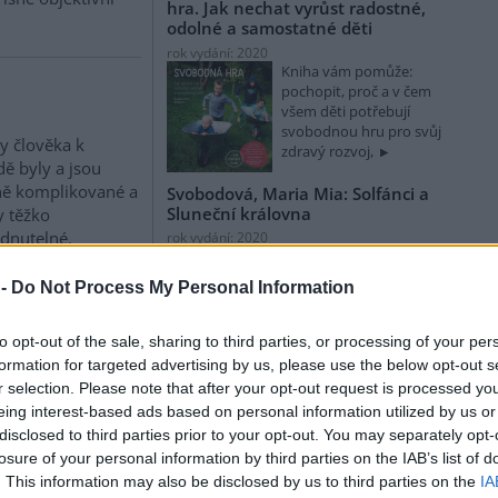
hra. Jak nechat vyrůst radostné,
odolné a samostatné děti
rok vydání: 2020
Kniha vám pomůže:
pochopit, proč a v čem
všem děti potřebují
svobodnou hru pro svůj
y člověka k
zdravý rozvoj,
dě byly a jsou
ně komplikované a
Svobodová, Maria Mia: Solfánci a
Sluneční královna
 těžko
dnutelné.
rok vydání: 2020
Solfánci jsou malá
ké koncepce,
stvoření, jejichž domovem
eologické
 -
Do Not Process My Personal Information
je celý vesmír a jejichž
 zajímavé sledovat,
úkolem je strážit jeho
ed na specifický
to opt-out of the sale, sharing to third parties, or processing of your per
z přírody v umění
formation for targeted advertising by us, please use the below opt-out s
výstava "Po
Palán, Aleš; Šibík, Jan: Raději
r selection. Please note that after your opt-out request is processed y
zešílet v divočině: Setkání s
tř ornamentu" v
eing interest-based ads based on personal information utilized by us or
šumavskými samotáři
disclosed to third parties prior to your opt-out. You may separately opt-
rok vydání: 2018
losure of your personal information by third parties on the IAB’s list of
Koupit na Kosmas.cz
Někteří si postavili v lese
. This information may also be disclosed by us to third parties on the
IA
é pro člověka?