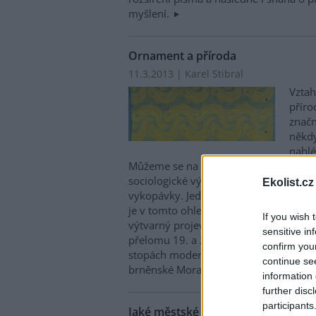
myšlení.
Ornament a příroda
11.3.2013 | Karel Stibral
Vztah
příro
znač
někdy
nahlé
Můžeme se na ně dívat skrze filosofic
sociologické výzkumy, ale třeba i arch
Ekolist.cz
vykopávky. Jednou z oblastí, kterou je
je v tomto ohledu umění. Přiblížit pohl
If you wish 
výtvarný projev - ornamenty jako odra
sensitive in
přelomu 19. a 20. století - se pokouší 
confirm you
stopách moderny. Tiché revoluce uvni
continue se
brněnské Moravské galerii.
information 
further disc
participants
Jaké městské prostředí je přirozen