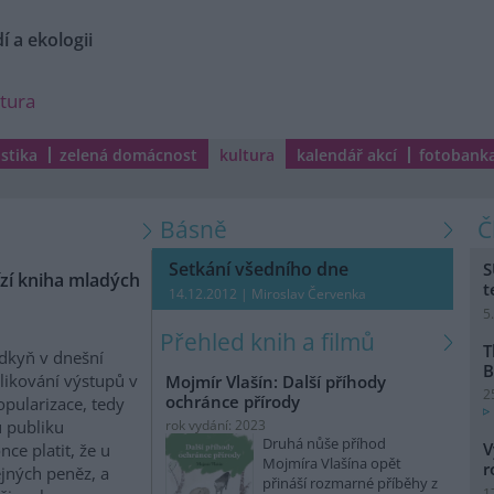
í a ekologii
ltura
istika
zelená domácnost
kultura
kalendář akcí
fotobank
Básně
Setkání všedního dne
S
ízí kniha mladých
t
14.12.2012 | Miroslav Červenka
5
Přehled knih a filmů
T
ědkyň v dnešní
B
likování výstupů v
Mojmír Vlašín: Další příhody
2
ochránce přírody
opularizace, tedy
u publiku
rok vydání: 2023
Druhá nůše příhod
V
e platit, že u
Mojmíra Vlašína opět
r
ejných peněz, a
přináší rozmarné příběhy z
1