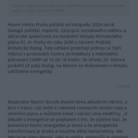
Licence |
Všechna práva vyhrazena. Další šíření je možné jen se souhlasem
autora
Zdroj |
Archiv OCP MHMP
Hlavní město Praha pořádá od listopadu 2024 seriál
dialogů politiků, expertů, zástupců neziskového sektoru a
občanské společnosti na konkrétní témata Klimatického
plánu hl. m. Prahy do roku 2030 s názvem Pražský
klimatický dialog. Tato setkání probíhají jednou za čtyři
měsíce v prostorách Centra architektury a městského
plánování CAMP od 16 do 18 hodin. Ve středu 25. března
proběhl již pátý dialog, na kterém se diskutovalo o tématu
udržitelné energetiky.
reklama
Moderátor Martin Bursík otevřel téma aktuálním děním, a
krizí v Iránu, což vedlo k raketově rostoucím cenám ropy a
zemního plynu a můžeme čekat i nárůst ceny elektřiny. „V
debatě o energetice se potýkáme s tím, že slyšíme tezi, že
konvenční fosilní energetika je levná a že energetické
transformace je drahá a musíme dělat kompromisy. Ale
tyto krize nám ukazují, jaká je realita, nejdražší je závislost