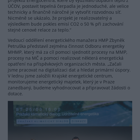
projektu Energocentra, které by využívalo odpadní teplo z
ÚČOV, postavit tepelná čerpadla je jednoduché, ale velice
technicky a finančně náročné je vytvořit rozvodnou síť.
Nicméně se ukázalo, že projekt je realizovatelný a
výsledkem bude pokles emisí CO2 o 50 % při zachování
stejné cenové relace za teplo.“
Vedoucí oddělení energetického manažera HMP Zbyněk
Petruška představil zejména činnost Odboru energetiky
MHMP, který má za cíl pomoci sjednotit procesy na MMP,
procesy na MČ a pomoci realizovat některá energetická
opatření na příspěvkových organizacích města. „Začali
jsme pracovat na digitalizaci dat a hledat primární úspory.
V lednu jsme založili Krajské energetické centrum,
monitorujeme energetický majetek, který je v Praze
zanedbaný, budeme vyhodnocovat a připravovat žádosti o
dotace.