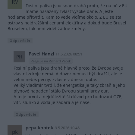
RV
Fosilní paliva jsou snad drahá proto, že na ně v EU
máme nasazeny zvlášť vysoké daně. A ještě
hodláme přitvrdit. Kam to vede vidíme okolo. Z EU se stal
ostrov s nejdražšími cenami elektřiny a dokud bude Brusel
Bruselem, tak není vidět žádné změny.
Odpovědět
Pavel Hanzl
11.5.2026 08:51
PH
Reaguje na Richard Vacek
Fosilní paliva jsou drahé hlavně proto, že Evropa svoje
vlastní zdroje nemá. A dovoz nemusí být dražší, ale je
velmi nebezpečný, zvláště v dnešní době.
Veliký Vladimir tvrdil, že energetika je taky zbraň a jeho
plynové napadení stálo Evropu stamiliardy eur.
A to je první a nejdůležitější důvod pro budování OZE,
vítr, slunko a voda je zadara a je naše.
Odpovědět
pepa knotek
9.5.2026 10:45
pk