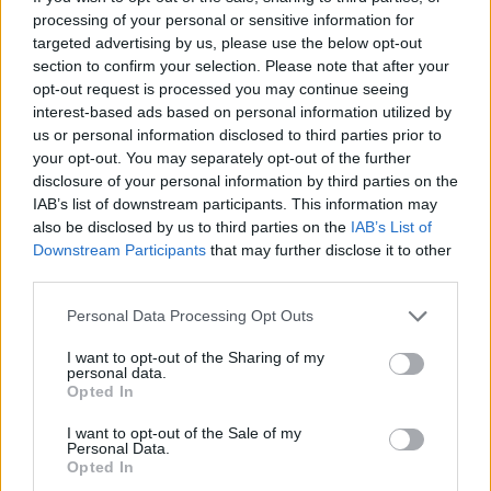
hospodářství.“
processing of your personal or sensitive information for
Zajímavé byly rovněž dotazy a panelová diskuse. Co může
targeted advertising by us, please use the below opt-out
město udělat, aby v této kritické době lidem pomohlo?
section to confirm your selection. Please note that after your
Zbyněk Petruška řekl, že „PCOE v současnosti využívá
opt-out request is processed you may continue seeing
energii, kterou vyrobí příspěvkové organizace, ale do
interest-based ads based on personal information utilized by
budoucna bude vykupovat energii i od jiných společenství.
us or personal information disclosed to third parties prior to
Praha tedy nebude prodávat levnou energii, protože tu
your opt-out. You may separately opt-out of the further
bude poskytovat svým organizacím, ale bude ji kupovat.“
disclosure of your personal information by third parties on the
Jakub Maščuch vidí smysl fotovoltaiky spíše v tom, že
IAB’s list of downstream participants. This information may
vytváří ostrůvky odolnosti, když selže síť. „Problém je, že
also be disclosed by us to third parties on the
IAB’s List of
nemáme vyčíslenou energetickou bezpečnost, kdybychom
Downstream Participants
that may further disclose it to other
ji dokázali rozumně naceňovat, tak by se nám ty věci
third parties.
ukázaly v jiném měřítku. Dalším problémem pro rozvoj
obnovitelných zdrojů energie je množství mýtů, které
Personal Data Processing Opt Outs
kolem nich existují. Obrovská škoda je, že se debata se
nevede racionálně, větrná energetika nemá společenskou
I want to opt-out of the Sharing of my
akceptaci, přitom má u nás 7GW potenciál,“ říká Maščuch.
personal data.
Opted In
Poslední dialog proběhne 10. června 2026 na téma
Vedro
ve městě
: Co Praha dělá a plánuje, aby ho lidé mohli
I want to opt-out of the Sale of my
přežít?
Personal Data.
Opted In