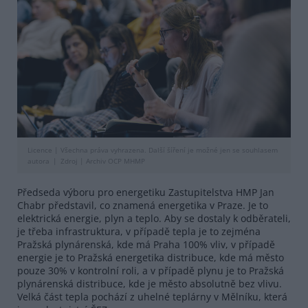
Licence |
Všechna práva vyhrazena. Další šíření je možné jen se souhlasem
autora
Zdroj |
Archiv OCP MHMP
Předseda výboru pro energetiku Zastupitelstva HMP Jan
Chabr představil, co znamená energetika v Praze. Je to
elektrická energie, plyn a teplo. Aby se dostaly k odběrateli,
je třeba infrastruktura, v případě tepla je to zejména
Pražská plynárenská, kde má Praha 100% vliv, v případě
energie je to Pražská energetika distribuce, kde má město
pouze 30% v kontrolní roli, a v případě plynu je to Pražská
plynárenská distribuce, kde je město absolutně bez vlivu.
Velká část tepla pochází z uhelné teplárny v Mělníku, která