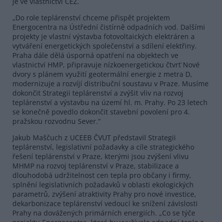
je ve vlastnictví ČEZ.
„Do role teplárenství chceme přispět projektem
Energocentra na Ústřední čistírně odpadních vod. Dalšími
projekty je vlastní výstavba fotovoltaických elektráren a
vytváření energetických společenství a sdílení elektřiny.
Praha dále dělá úsporná opatření na objektech ve
vlastnictví HMP, připravuje nízkoenergetickou čtvrť Nové
dvory s plánem využití geotermální energie z metra D,
modernizuje a rozvíjí distribuční soustavu v Praze. Musíme
dokončit Strategii teplárenství a zvýšit vliv na rozvoj
teplárenství a výstavbu na území hl. m. Prahy. Po 23 letech
se konečně povedlo dokončit stavební povolení pro 4.
pražskou rozvodnu Sever.“
Jakub Maščuch z UCEEB ČVUT představil Strategii
teplárenství, legislativní požadavky a cíle strategického
řešení teplárenství v Praze, kterými jsou zvýšení vlivu
MHMP na rozvoj teplárenství v Praze, stabilizace a
dlouhodobá udržitelnost cen tepla pro občany i firmy,
splnění legislativních požadavků v oblasti ekologických
parametrů, zvýšení atraktivity Prahy pro nové investice,
dekarbonizace teplárenství vedoucí ke snížení závislosti
Prahy na dovážených primárních energiích. „Co se týče