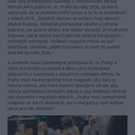
Dále byly představeny výsledky 3. monitorovací zprávy
Klimatického plánu hl. m. Prahy do roku 2030, ze které
vyplynulo, že se podařilo snížit emise o 30 % ve srovnáním
s rokem 2010. „Největší význam ve snížení hrají obecní i
obytné budovy, částečně průmyslové odvětví a veřejná
doprava, ale jediná oblast, kde emise stoupají, je soukromá
doprava, což je stejný trend jako má většina evropských i
světových metropolí. Uhlíkový rozpočet města se daří
dodržovat. Uvidíme, jakým způsobem se nám ho podaří
dodržet do roku 2030.“
V úvodním slovu náměstkyně primátora hl. m. Prahy a
radní pro životní prostředí a klima Jana Komrsková
zdůraznila v souvislosti s aktuálním světovým děním, že
Praha musí na energetické krize reagovat, aby byla co
nejvíce odolná, aby měla stabilní dostupné zdroje, aby
nebyla vydíratelná cenovými výkyvy a aby dokázala chránit
své obyvatele v nejistých dobách. „Praha musí samozřejmě
reagovat ve všech oblastech, ale v energetice nyní vidíme,
jak je pro nás důležitá.“