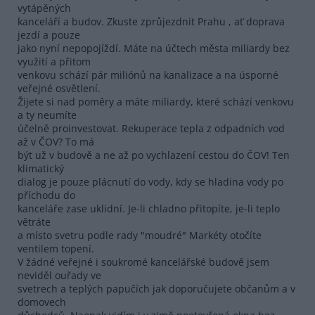
vytápěných
kanceláří a budov. Zkuste zprůjezdnit Prahu , ať doprava
jezdí a pouze
jako nyní nepopojíždí. Máte na účtech města miliardy bez
využití a přitom
venkovu schází pár miliónů na kanalizace a na úsporné
veřejné osvětlení.
Žijete si nad poměry a máte miliardy, které schází venkovu
a ty neumíte
účelně proinvestovat. Rekuperace tepla z odpadních vod
až v ČOV? To má
být už v budově a ne až po vychlazení cestou do ČOV! Ten
klimatický
dialog je pouze plácnutí do vody, kdy se hladina vody po
příchodu do
kanceláře zase uklidní. Je-li chladno přitopíte, je-li teplo
větráte
a místo svetru podle rady "moudré" Markéty otočíte
ventilem topení.
V žádné veřejné i soukromé kancelářské budově jsem
neviděl ouřady ve
svetrech a teplých papučích jak doporučujete občanům a v
domovech