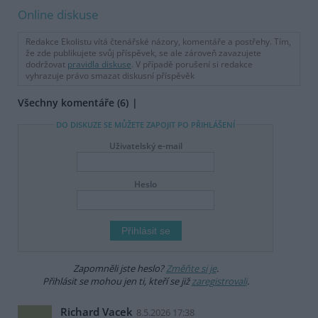
Online diskuse
Redakce Ekolistu vítá čtenářské názory, komentáře a postřehy. Tím,
že zde publikujete svůj příspěvek, se ale zároveň zavazujete
dodržovat
pravidla diskuse
. V případě porušení si redakce
vyhrazuje právo smazat diskusní příspěvěk
Všechny komentáře (6)
DO DISKUZE SE MŮŽETE ZAPOJIT PO PŘIHLÁŠENÍ
Uživatelský e-mail
Heslo
Zapomněli jste heslo?
Změňte si je
.
Přihlásit se mohou jen ti, kteří se již
zaregistrovali
.
Richard Vacek
8.5.2026 17:38