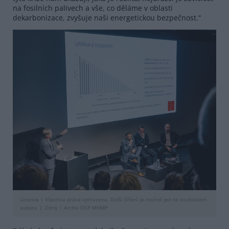
na fosilních palivech a vše, co děláme v oblasti
dekarbonizace, zvyšuje naši energetickou bezpečnost.“
Licence |
Všechna práva vyhrazena. Další šíření je možné jen se souhlasem
autora
Zdroj |
Archiv OCP MHMP