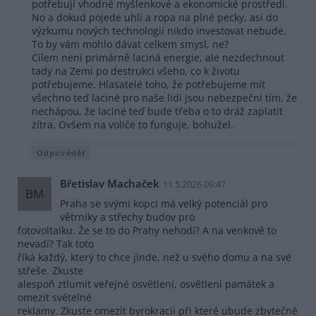
potřebují vhodné myšlenkové a ekonomické prostředí.
No a dokud pojede uhlí a ropa na plné pecky, asi do
výzkumu nových technologií nikdo investovat nebude.
To by vám mohlo dávat celkem smysl, ne?
Cílem není primárně laciná energie, ale nezdechnout
tady na Zemi po destrukci všeho, co k životu
potřebujeme. Hlasatelé toho, že potřebujeme mít
všechno teď laciné pro naše lidi jsou nebezpeční tím, že
nechápou, že laciné teď bude třeba o to dráž zaplatit
zítra. Ovšem na voliče to funguje, bohužel.
Odpovědět
Břetislav Machaček
11.5.2026 09:47
BM
Praha se svými kopci má velký potenciál pro
větrníky a střechy budov pro
fotovoltaiku. Že se to do Prahy nehodí? A na venkově to
nevadí? Tak toto
říká každý, který to chce jinde, než u svého domu a na své
střeše. Zkuste
alespoň ztlumit veřejné osvětlení, osvětlení památek a
omezit světelné
reklamy. Zkuste omezit byrokracii při které ubude zbytečně