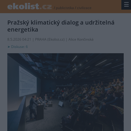
☰
/
publicistika
/
civilizace
Pražský klimatický dialog a udržitelná
energetika
8.5.2026 04:21 | PRAHA (
Ekolist.cz
) | Alice Končinská
Diskuse: 6