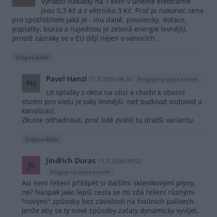
Výrobní náklady na 1 kWh v uhelné elektrárně
jsou 0,3 Kč a z větrníku 3 Kč. Proč je nakonec cena
pro spotřebitele jaká je - inu daně, povolenky, dotace,
poplatky, burza a najednou je zelená energie levnější,
prostě zázraky se v EU dějí nejen o vánocích.
Odpovědět
Pavel Hanzl
11.5.2026 08:36
Reaguje na pepa knotek
PH
Lít splašky z okna na ulici a chodit k obecní
studni pro vodu je taky levnější, než budovat vodovod a
kanalizaci.
Zkuste odhadnout, proč lidé zvolili tu dražší variantu.
Odpovědět
Jindřich Duras
11.5.2026 09:52
JD
Reaguje na pepa knotek
Asi není řešení přitápět si dalšími skleníkovými plyny,
ne? Naopak jako lepší cesta se mi zdá řešení různými
"novými" způsoby bez závislosti na fosilních palivech.
Jenže aby se ty nové způsoby začaly dynamicky vyvíjet,