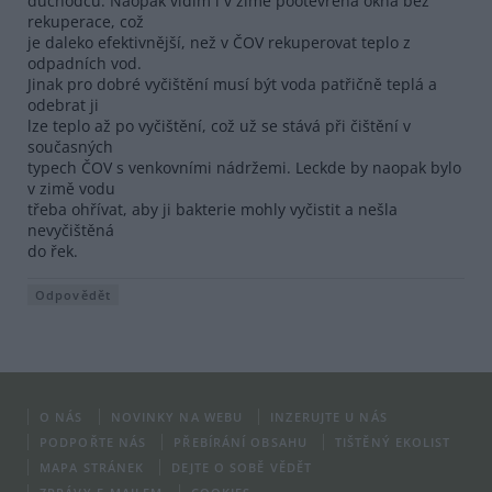
důchodců. Naopak vidím i v zimě pootevřená okna bez
rekuperace, což
je daleko efektivnější, než v ČOV rekuperovat teplo z
odpadních vod.
Jinak pro dobré vyčištění musí být voda patřičně teplá a
odebrat ji
lze teplo až po vyčištění, což už se stává při čištění v
současných
typech ČOV s venkovními nádržemi. Leckde by naopak bylo
v zimě vodu
třeba ohřívat, aby ji bakterie mohly vyčistit a nešla
nevyčištěná
do řek.
Odpovědět
O NÁS
NOVINKY NA WEBU
INZERUJTE U NÁS
PODPOŘTE NÁS
PŘEBÍRÁNÍ OBSAHU
TIŠTĚNÝ EKOLIST
MAPA STRÁNEK
DEJTE O SOBĚ VĚDĚT