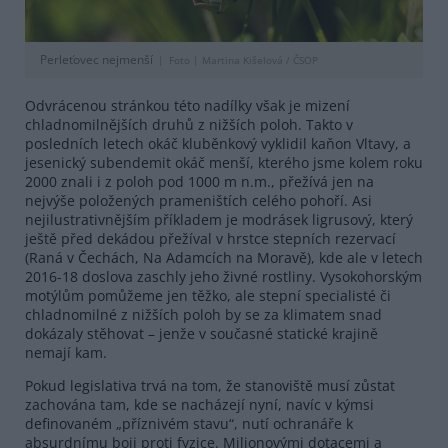
Perleťovec nejmenší
Foto |
Martina Kišelová / ČSOP
Odvrácenou stránkou této nadílky však je mizení
chladnomilnějších druhů z nižších poloh. Takto v
posledních letech okáč kluběnkový vyklidil kaňon Vltavy, a
jesenický subendemit okáč menší, kterého jsme kolem roku
2000 znali i z poloh pod 1000 m n.m., přežívá jen na
nejvýše položených prameništích celého pohoří. Asi
nejilustrativnějším příkladem je modrásek ligrusový, který
ještě před dekádou přežíval v hrstce stepních rezervací
(Raná v Čechách, Na Adamcích na Moravě), kde ale v letech
2016-18 doslova zaschly jeho živné rostliny. Vysokohorským
motýlům pomůžeme jen těžko, ale stepní specialisté či
chladnomilné z nižších poloh by se za klimatem snad
dokázaly stěhovat – jenže v současné statické krajině
nemají kam.
Pokud legislativa trvá na tom, že stanoviště musí zůstat
zachována tam, kde se nacházejí nyní, navíc v kýmsi
definovaném „příznivém stavu“, nutí ochranáře k
absurdnímu boji proti fyzice. Milionovými dotacemi a