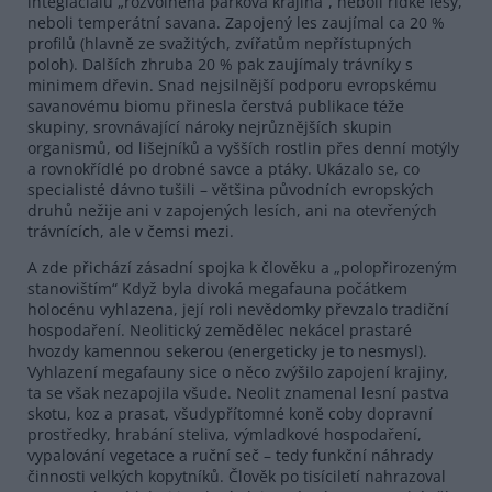
integlaciálu „rozvolněná parková krajina“, neboli řídké lesy,
neboli temperátní savana. Zapojený les zaujímal ca 20 %
profilů (hlavně ze svažitých, zvířatům nepřístupných
poloh). Dalších zhruba 20 % pak zaujímaly trávníky s
minimem dřevin. Snad nejsilnější podporu evropskému
savanovému biomu přinesla čerstvá publikace téže
skupiny, srovnávající nároky nejrůznějších skupin
organismů, od lišejníků a vyšších rostlin přes denní motýly
a rovnokřídlé po drobné savce a ptáky. Ukázalo se, co
specialisté dávno tušili – většina původních evropských
druhů nežije ani v zapojených lesích, ani na otevřených
trávnících, ale v čemsi mezi.
A zde přichází zásadní spojka k člověku a „polopřirozeným
stanovištím“ Když byla divoká megafauna počátkem
holocénu vyhlazena, její roli nevědomky převzalo tradiční
hospodaření. Neolitický zemědělec nekácel prastaré
hvozdy kamennou sekerou (energeticky je to nesmysl).
Vyhlazení megafauny sice o něco zvýšilo zapojení krajiny,
ta se však nezapojila všude. Neolit znamenal lesní pastva
skotu, koz a prasat, všudypřítomné koně coby dopravní
prostředky, hrabání steliva, výmladkové hospodaření,
vypalování vegetace a ruční seč – tedy funkční náhrady
činnosti velkých kopytníků. Člověk po tisíciletí nahrazoval