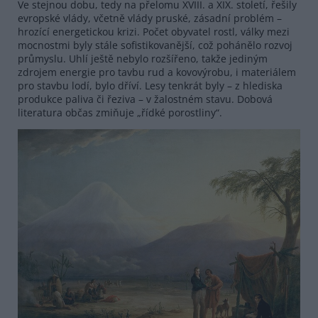
Ve stejnou dobu, tedy na přelomu XVIII. a XIX. století, řešily
evropské vlády, včetně vlády pruské, zásadní problém –
hrozící energetickou krizi. Počet obyvatel rostl, války mezi
mocnostmi byly stále sofistikovanější, což pohánělo rozvoj
průmyslu. Uhlí ještě nebylo rozšířeno, takže jediným
zdrojem energie pro tavbu rud a kovovýrobu, i materiálem
pro stavbu lodí, bylo dříví. Lesy tenkrát byly – z hlediska
produkce paliva či řeziva – v žalostném stavu. Dobová
literatura občas zmiňuje „řídké porostliny“.