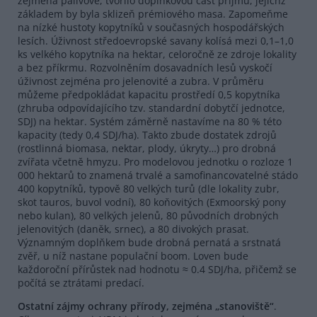
zejména palivové, tvořilo doplňkovou část příjmů, jejichž
základem by byla sklizeň prémiového masa. Zapomeňme
na nízké hustoty kopytníků v současných hospodářských
lesích. Úživnost středoevropské savany kolísá mezi 0,1–1,0
ks velkého kopytníka na hektar, celoročně ze zdroje lokality
a bez příkrmu. Rozvolněním dosavadních lesů vyskočí
úživnost zejména pro jelenovité a zubra. V průměru
můžeme předpokládat kapacitu prostředí 0,5 kopytníka
(zhruba odpovídajícího tzv. standardní dobytčí jednotce,
SDJ) na hektar. Systém záměrně nastavíme na 80 % této
kapacity (tedy 0,4 SDJ/ha). Takto zbude dostatek zdrojů
(rostlinná biomasa, nektar, plody, úkryty…) pro drobná
zvířata včetně hmyzu. Pro modelovou jednotku o rozloze 1
000 hektarů to znamená trvalé a samofinancovatelné stádo
400 kopytníků, typově 80 velkých turů (dle lokality zubr,
skot tauros, buvol vodní), 80 koňovitých (Exmoorský pony
nebo kulan), 80 velkých jelenů, 80 původních drobných
jelenovitých (daněk, srnec), a 80 divokých prasat.
Významným doplňkem bude drobná pernatá a srstnatá
zvěř, u níž nastane populační boom. Loven bude
každoroční přírůstek nad hodnotu ≈ 0.4 SDJ/ha, přičemž se
počítá se ztrátami predací.
Ostatní zájmy ochrany přírody, zejména
„
stanoviště
“
.