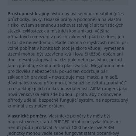
Prostupnost krajiny.
Vstup by byl semipermeabilní (přes
průchodky, lávky, texaské brány a podobně) a na vlastní
riziko, ovšem se snahou zachovat stávající síť turistických
stezek, cyklostezek a místních komunikací. Většina
případných omezení v našich zákonech platí už dnes, jen
si to lidé neuvědomují. Podle zákona o myslivosti nesmí psi
volně pobíhat v honitbách (což je skoro všude), vymezená
území mohou být uzavřena kvůli lovu či těžbě, občan ani
dnes nesmí vstupovat na cizí pole nebo pastvinu, pokud
tam způsobuje škodu nebo plaší zvířata. Megafauna není
pro člověka nebezpečná, pokud ten dodržuje pár
základních pravidel – nevstupuje mezi matku a mládě,
dává najevo svou přítomnost, nesnaží se zvířata „nahánět“
a respektuje jejich únikovou vzdálenost. AIRM rangers jako
nová venkovská elita zde budou i proto, aby z obnovené
přírody udělali bezpečně fungující systém, ne neprostupný
kriminál s ostnatým drátem.
Vlastnické poměry.
Vlastnické poměry by měly být
naprosto volné, statut PUPOEF nikoho nevyvlastňuje ani
nenutí půdu prodávat. V rámci 1000 hekterové AIRM
jednotky mohou vedle sebe fungovat státní pozemkový