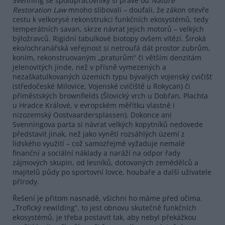
Svenning se spolupracovníky si právě od
Nature
Restoration
Law
mnoho slibovali – doufali, že zákon otevře
cestu k velkorysé rekonstrukci funkčních ekosystémů, tedy
temperátních savan, skrze návrat jejich motorů – velkých
býložravců. Rigidní tabulkové biotopy ovšem vítězí. Široká
eko/ochranářská veřejnost si netroufá dát prostor zubrům,
koním, rekonstruovaným „praturům“ či větším denzitám
jelenovitých jinde, než v přísně vymezených a
nezaškatulkovaných územích typu bývalých vojenský cvičišť
(středočeské Milovice, Vojenské cvičiště u Rokycan) či
příměstských brownfields (Šlovický vrch u Dobřan, Plachta
u Hradce Králové, v evropském měřítku vlastně i
nizozemský Oostvaardersplassen). Dokonce ani
Svenningova parta si návrat velkých kopytníků nedovede
představit jinak, než jako vynětí rozsáhlých území z
lidského využití – což samozřejmě vyžaduje nemalé
finanční a sociální náklady a naráží na odpor řady
zájmových skupin, od lesníků, dotovaných zemědělců a
majitelů půdy po sportovní lovce, houbaře a další uživatele
přírody.
Řešení je přitom nasnadě, všichni ho máme před očima.
„Trofický rewilding“, to jest obnovu skutečně funkčních
ekosystémů, je třeba postavit tak, aby nebyl překážkou