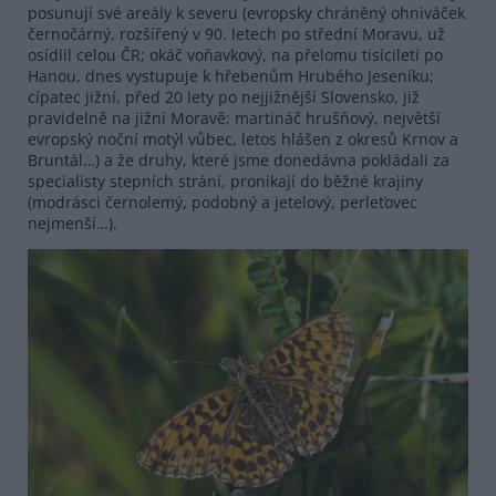
posunují své areály k severu (evropsky chráněný ohniváček
černočárný, rozšířený v 90. letech po střední Moravu, už
osídlil celou ČR; okáč voňavkový, na přelomu tisíciletí po
Hanou, dnes vystupuje k hřebenům Hrubého Jeseníku;
cípatec jižní, před 20 lety po nejjižnější Slovensko, již
pravidelně na jižní Moravě; martináč hrušňový, největší
evropský noční motýl vůbec, letos hlášen z okresů Krnov a
Bruntál…) a že druhy, které jsme donedávna pokládali za
specialisty stepních strání, pronikají do běžné krajiny
(modrásci černolemý, podobný a jetelový, perleťovec
nejmenší…).