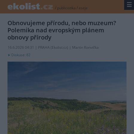
☰
/
publicistika
/
eseje
Obnovujeme přírodu, nebo muzeum?
Polemika nad evropským plánem
obnovy přírody
16.6.2026 04:31 | PRAHA (
Ekolist.cz
) | Martin Konvička
Diskuse: 82