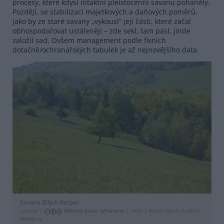
procesy, které kdysi intaktní pleistocénní savanu poháněly.
Později, se stabilizací majetkových a daňových poměrů,
jako by ze staré savany „vykousl“ její části, které začal
obhospodařovat ustáleněji – zde sekl, tam pásl, jinde
založil sad. Ovšem management podle fixních
dotačně/ochranářských tabulek je až nejnovějšího data.
Savana Bílých Karpat.
Licence |
Některá práva vyhrazena
Foto |
Martin Mach Ondřej /
Ekolist.cz