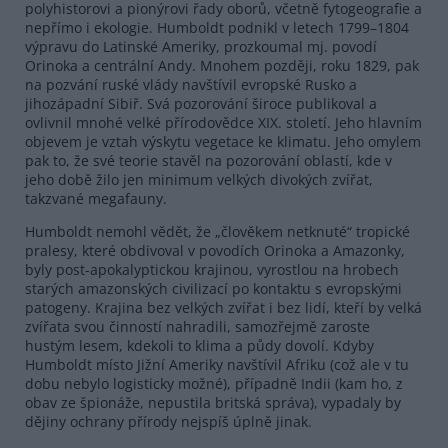
polyhistorovi a pionýrovi řady oborů, včetně fytogeografie a
nepřímo i ekologie. Humboldt podnikl v letech 1799–1804
výpravu do Latinské Ameriky, prozkoumal mj. povodí
Orinoka a centrální Andy. Mnohem později, roku 1829, pak
na pozvání ruské vlády navštívil evropské Rusko a
jihozápadní Sibiř. Svá pozorování široce publikoval a
ovlivnil mnohé velké přírodovědce XIX. století. Jeho hlavním
objevem je vztah výskytu vegetace ke klimatu. Jeho omylem
pak to, že své teorie stavěl na pozorování oblastí, kde v
jeho době žilo jen minimum velkých divokých zvířat,
takzvané megafauny.
Humboldt nemohl vědět, že „člověkem netknuté“ tropické
pralesy, které obdivoval v povodích Orinoka a Amazonky,
byly post-apokalyptickou krajinou, vyrostlou na hrobech
starých amazonských civilizací po kontaktu s evropskými
patogeny. Krajina bez velkých zvířat i bez lidí, kteří by velká
zvířata svou činností nahradili, samozřejmě zaroste
hustým lesem, kdekoli to klima a půdy dovolí. Kdyby
Humboldt místo Jižní Ameriky navštívil Afriku (což ale v tu
dobu nebylo logisticky možné), případně Indii (kam ho, z
obav ze špionáže, nepustila britská správa), vypadaly by
dějiny ochrany přírody nejspíš úplně jinak.