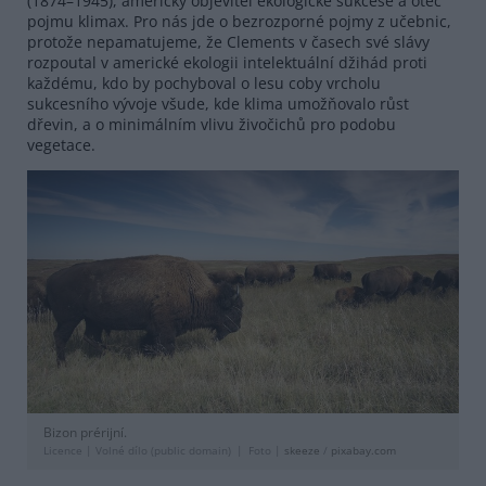
(1874–1945), americký objevitel ekologické sukcese a otec
pojmu klimax. Pro nás jde o bezrozporné pojmy z učebnic,
protože nepamatujeme, že Clements v časech své slávy
rozpoutal v americké ekologii intelektuální džihád proti
každému, kdo by pochyboval o lesu coby vrcholu
sukcesního vývoje všude, kde klima umožňovalo růst
dřevin, a o minimálním vlivu živočichů pro podobu
vegetace.
Bizon prérijní.
Licence |
Volné dílo (public domain)
Foto |
skeeze
/
pixabay.com