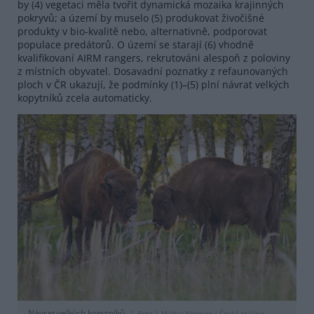
by (4) vegetaci měla tvořit dynamická mozaika krajinných
pokryvů; a území by muselo (5) produkovat živočišné
produkty v bio-kvalitě nebo, alternativně, podporovat
populace predátorů. O území se starají (6) vhodně
kvalifikovaní AIRM rangers, rekrutováni alespoň z poloviny
z místních obyvatel. Dosavadní poznatky z refaunovaných
ploch v ČR ukazují, že podmínky (1)–(5) plní návrat velkých
kopytníků zcela automaticky.
Návrat velkých kopytníků.
Foto |
Michal Köpping / Česká krajina