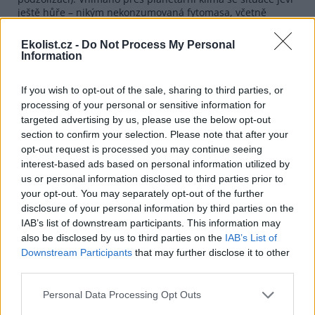
ještě hůře – nikým nekonzumovaná fytomasa, včetně
dřevní hmoty, schne nebo tleje, což značnou část
asimilovaného uhlíku vrací do atmosféry. Kdyby se, přes
Ekolist.cz -
Do Not Process My Personal
herbivorii a výkaly, dostala do půd, bude zčásti navázána
Information
ve formě stabilního humusu.
If you wish to opt-out of the sale, sharing to third parties, or
processing of your personal or sensitive information for
targeted advertising by us, please use the below opt-out
section to confirm your selection. Please note that after your
opt-out request is processed you may continue seeing
interest-based ads based on personal information utilized by
us or personal information disclosed to third parties prior to
your opt-out. You may separately opt-out of the further
disclosure of your personal information by third parties on the
IAB’s list of downstream participants. This information may
also be disclosed by us to third parties on the
IAB’s List of
Zebry v Serengeti.
Downstream Participants
that may further disclose it to other
Licence |
Některá práva vyhrazena
Foto |
Katie (alaskahokie)
/
third parties.
Flickr
Personal Data Processing Opt Outs
Zatímco většina dnešních ekologů vyrostla na učebnicové