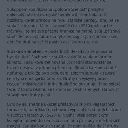
Sukoppem kodifikovaná „polopřirozenost“ poskytla
dokonalý nástroj evropské byrokracii. Umožnila totiž
rozškatulkovat přírodu na fixní, statické parcely. Krajina se
stala šachovnicí. Máte stanoviště číslo 6210 (polosuché
trávníky), to má své přesné hranice na mapě, svůj „příznivý
stav“ definovaný tabulkou fytocenologických snímků a svůj
dotační titul na seč či pastvu ovcí jednou za rok.
Srážka s klimatem.
V posledních dekádách se popsaná
byrokratická šachovnice sráží s volatilitou planetárního
klimatu. Tabulkově definovaná „přírodní stanoviště“ se
hroutí doslova v přímém přenosu. Klimatická změna totiž
nefunguje tak, že by s posunem izoterm sunula k severu
celá fytocenologická tabulka. Druhy na výkyvy počasí
reagují individuálně, individuálně se posunují i fenologické
fáze. V tomto režimu se fixní hranice chráněných stanovišť
stávají pro druhy pastí.
Bylo by asi snadné ukázat příklady přímo na vegetačních
formacích, například na chování vyprahlých stepních strání
v suchých letech 2015–2018. Nechci však botanickým
kolegům mluvit do řemesla a zmíním příklady z mě bližších
motýlů. Faunisté se sice radují, že nám další a další druhy