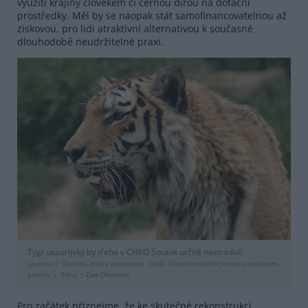
využití krajiny člověkem či černou dírou na dotační
prostředky. Měl by se naopak stát samofinancovatelnou až
ziskovou, pro lidi atraktivní alternativou k současné
dlouhodobě neudržitelné praxi.
Tygr ussurijský by třeba v CHKO Soutok určitě nestrádal!
Licence |
Všechna práva vyhrazena. Další šíření je možné jen se souhlasem
autora
Zdroj |
Zoo Olomouc
Pro začátek přiznejme, že ke skutečné rekonstrukci