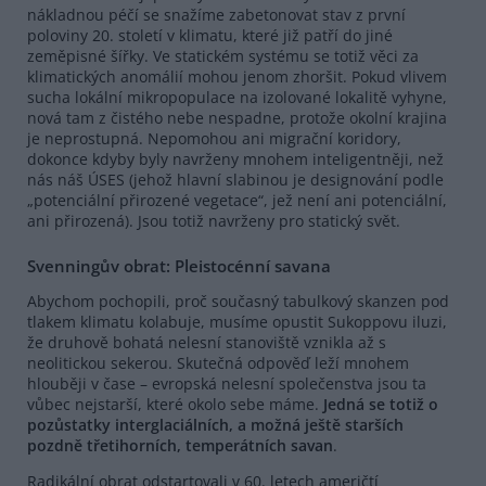
nákladnou péčí se snažíme zabetonovat stav z první
poloviny 20. století v klimatu, které již patří do jiné
zeměpisné šířky. Ve statickém systému se totiž věci za
klimatických anomálií mohou jenom zhoršit. Pokud vlivem
sucha lokální mikropopulace na izolované lokalitě vyhyne,
nová tam z čistého nebe nespadne, protože okolní krajina
je neprostupná. Nepomohou ani migrační koridory,
dokonce kdyby byly navrženy mnohem inteligentněji, než
nás náš ÚSES (jehož hlavní slabinou je designování podle
„potenciální přirozené vegetace“, jež není ani potenciální,
ani přirozená). Jsou totiž navrženy pro statický svět.
Svenningův obrat: Pleistocénní savana
Abychom pochopili, proč současný tabulkový skanzen pod
tlakem klimatu kolabuje, musíme opustit Sukoppovu iluzi,
že druhově bohatá nelesní stanoviště vznikla až s
neolitickou sekerou. Skutečná odpověď leží mnohem
hlouběji v čase – evropská nelesní společenstva jsou ta
vůbec nejstarší, které okolo sebe máme.
Jedná se totiž o
pozůstatky interglaciálních, a možná ještě starších
pozdně třetihorních,
temperátních
savan
.
Radikální obrat odstartovali v 60. letech američtí