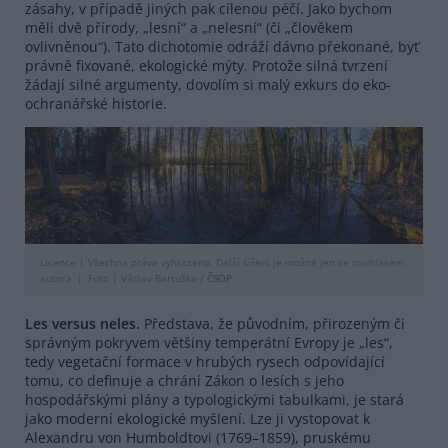
zásahy, v případě jiných pak cílenou péčí. Jako bychom
měli dvě přírody, „lesní“ a „nelesní“ (či „člověkem
ovlivněnou“). Tato dichotomie odráží dávno překonané, byť
právně fixované, ekologické mýty. Protože silná tvrzení
žádají silné argumenty, dovolím si malý exkurs do eko-
ochranářské historie.
Licence |
Všechna práva vyhrazena. Další šíření je možné jen se souhlasem
autora
Foto |
Václav Bartuška /
ČSOP
Les versus
neles
.
Představa, že
původním, přirozeným či
správným pokryvem většiny temperátní Evropy je „les“,
tedy vegetační formace v hrubých rysech odpovídající
tomu, co definuje a chrání Zákon o lesích s jeho
hospodářskými plány a typologickými tabulkami, je stará
jako moderní ekologické myšlení. Lze ji vystopovat k
Alexandru von Humboldtovi (1769–1859), pruskému