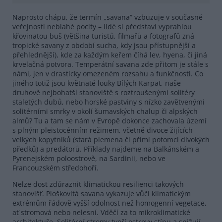
Naprosto chápu, že termín „savana“ vzbuzuje v současné
veřejnosti neblahé pocity – lidé si představí vyprahlou
křovinatou buš (většina turistů, filmařů a fotografů zná
tropické savany z období sucha, kdy jsou přístupnější a
přehlednější), kde za každým keřem číhá lev, hyena, či jiná
krvelačná potvora. Temperátní savana zde přitom je stále s
námi, jen v drasticky omezeném rozsahu a funkčnosti. Co
jiného totiž jsou květnaté louky Bílých Karpat, naše
druhově nejbohatší stanoviště s roztroušenými solitéry
staletých dubů, nebo horské pastviny s nízko zavětvenými
solitérními smrky v okolí šumavských chalup či alpských
almů? Tu a tam se nám v Evropě dokonce zachovala území
s plným pleistocénním režimem, včetně divoce žijících
velkých kopytníků (stará plemena či přímí potomci divokých
předků) a predátorů. Příklady najdeme na Balkánském a
Pyrenejském poloostrově, na Sardinii, nebo ve
Francouzském středohoří.
Nelze dost zdůraznit klimatickou resilienci takových
stanovišť. Ploškovitá savana vykazuje vůči klimatickým
extrémům řádově vyšší odolnost než homogenní vegetace,
ať stromová nebo nelesní. Vděčí za to mikroklimatické
architektuře. Solitérní stromy tvoří ostrovy stínu a snižují