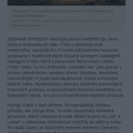
Alexander von Humboldt a jeho průvodce Aimé Bonpland pod
sopkou Chimborazo.
Licence |
Volné dílo (public domain)
Foto |
Friedrich Georg Weitsch /
Wikipedia Commons
Odpovědí tehdejších vlád bylo právní vydělení tzv. lesní
půdy (v Rakousku již roku 1754) a následný zrod
moderního, racionálního či trvale udržitelného lesnictví,
spojovaný s Humboldtovými krajany Georgem Ludwigem
Hartigem (1764–1837) a Johannem Heinrichem Cottou
(1763–1844). To oni definovali „normální les“ jako porost s
plným zakmeněním, vysokou dřevní zásobou, minimem
rozvolněných či jinak neproduktivních složek a nulovým
tlakem zvěře. Humboldtova adorace domněle panenských
tropických pralesů, a racionalizace lesnictví zaměřená na
maximální výnos, se v pra-ochranářském myšlení protnuly.
Hartig i Cotta si byli vědomi, že neprojektují divokou
přírodu, ale zdroje dříví. To však zapomněly následné
generace, které rakousko-pruské dělení krajiny na „les“ a
„neles“ s německou důkladností rozšířily do většiny světa.
Pro další úvahu je důležitým jménem Frederic Clements