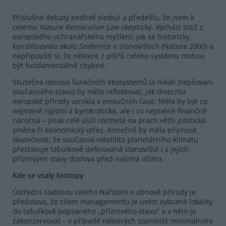
Příslušné debaty bedlivě sleduji a předešlu, že jsem k
celému
Nature
Restoration
Law
skeptický. Vychází totiž z
evropského ochranářského myšlení, jak se historicky
konstituovalo okolo Směrnice o stanovištích (Natura 2000) a
nepřipouští si, že některé z pilířů celého systému mohou
být fundamentálně chybné.
Skutečná obnova funkčních ekosystémů (a nikoli zlepšování
současného stavu) by měla reflektovat, jak diverzita
evropské přírody vznikla v evolučním čase. Měla by být co
nejméně rigidní a byrokratická, ale i co nejméně finančně
náročná – jinak celé úsilí rozmetá na prach větší politická
změna či ekonomický otřes. Konečně by měla přijmout
skutečnost, že současná volatilita planetárního klimatu
přestavuje tabulkově definovaná stanoviště i s jejich
příznivými stavy doslova před našima očima.
Kde se vzaly biotopy
Ústřední slabinou celého Nařízení o obnově přírody je
představa, že cílem managementu je uvést vybrané lokality
do tabulkově popsaného „příznivého stavu“ a v něm je
zakonzervovat – v případě některých stanovišť minimálními