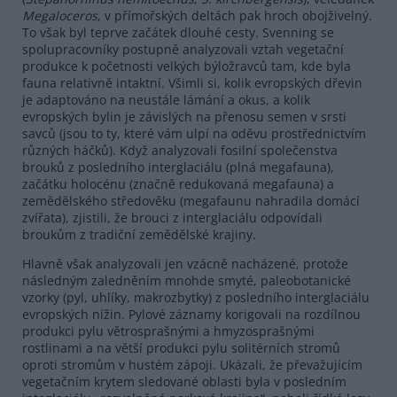
Megaloceros
, v přímořských deltách pak hroch obojživelný.
To však byl teprve začátek dlouhé cesty. Svenning se
spolupracovníky postupně analyzovali vztah vegetační
produkce k početnosti velkých býložravců tam, kde byla
fauna relativně intaktní. Všimli si, kolik evropských dřevin
je adaptováno na neustále lámání a okus, a kolik
evropských bylin je závislých na přenosu semen v srsti
savců (jsou to ty, které vám ulpí na oděvu prostřednictvím
různých háčků). Když analyzovali fosilní společenstva
brouků z posledního interglaciálu (plná megafauna),
začátku holocénu (značně redukovaná megafauna) a
zemědělského středověku (megafaunu nahradila domácí
zvířata), zjistili, že brouci z interglaciálu odpovídali
broukům z tradiční zemědělské krajiny.
Hlavně však analyzovali jen vzácně nacházené, protože
následným zaledněním mnohde smyté, paleobotanické
vzorky (pyl, uhlíky, makrozbytky) z posledního interglaciálu
evropských nížin. Pylové záznamy korigovali na rozdílnou
produkci pylu větrosprašnými a hmyzosprašnými
rostlinami a na větší produkci pylu solitérních stromů
oproti stromům v hustém zápoji. Ukázali, že převažujícím
vegetačním krytem sledované oblasti byla v posledním