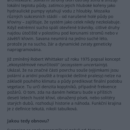
lokální teplotu půdy, zatímco jejich hluboké kořeny jako
hydraulické pumpy vytahují vodu z hloubky. Mozaika
různých sukcesních stádií – od narušené holé půdy po
křoviny – zajišťuje, že systém jako celek nikdy nezkolabuje.
Když extrémní sucho spálí otevřené trávníky, citlivé druhy
najdou útočiště v polostínu pod korunami stromů nebo v
závětří křovin. Savana neumírá na jedno suché léto,
protože je na sucho, žár a dynamické zvraty geneticky
naprogramována.
Již zmíněný Robert Whittaker už roku 1975 popsal koncept
„ekosystémové neurčitosti“ (
ecosystem
uncertainty
).
Ukázal, že na značné části povrchu souše (výjimkami jsou
polární a aridní pouště a tropické deštné pralesy) nelze na
základě pouhého klimatu a půdy predikovat finální podobu
vegetace. Tu určí denzita kopytníků, případně frekvence
požárů. O tom, zda na daném hektaru bude v příštích
deseti letech husté křoví, obnažený písek, nebo solitéry
starých dubů, rozhodují historie a náhoda. Funkční krajina
je z definice tekutá, nikoli tabulková.
Jakou tedy obnovu?