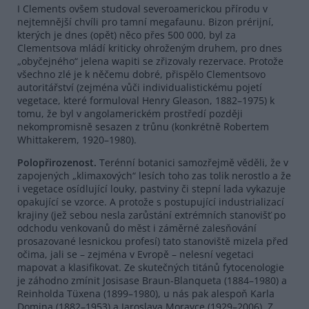
I Clements ovšem studoval severoamerickou přírodu v
nejtemnější chvíli pro tamní megafaunu. Bizon prérijní,
kterých je dnes (opět) něco přes 500 000, byl za
Clementsova mládí kriticky ohroženým druhem, pro dnes
„obyčejného“ jelena wapiti se zřizovaly rezervace. Protože
všechno zlé je k něčemu dobré, přispělo Clementsovo
autoritářství (zejména vůči individualistickému pojetí
vegetace, které formuloval Henry Gleason, 1882–1975) k
tomu, že byl v angolamerickém prostředí později
nekompromisně sesazen z trůnu (konkrétně Robertem
Whittakerem, 1920–1980).
Polopřirozenost
.
Terénní botanici samozřejmě věděli, že v
zapojených „klimaxových“ lesích toho zas tolik nerostlo a že
i vegetace osídlující louky, pastviny či stepní lada vykazuje
opakující se vzorce. A protože s postupující industrializací
krajiny (jež sebou nesla zarůstání extrémních stanovišť po
odchodu venkovanů do měst i záměrné zalesňování
prosazované lesnickou profesí) tato stanoviště mizela před
očima, jali se – zejména v Evropě – nelesní vegetaci
mapovat a klasifikovat. Ze skutečných titánů fytocenologie
je záhodno zmínit Josisase Braun-Blanqueta (1884–1980) a
Reinholda Tüxena (1899–1980), u nás pak alespoň Karla
Domina (1882–1953) a Jaroslava Moravce (1929–2006). Z