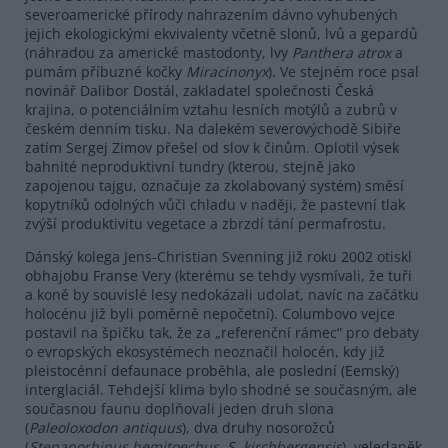
severoamerické přírody nahrazením dávno vyhubených
jejich ekologickými ekvivalenty včetně slonů, lvů a gepardů
(náhradou za americké mastodonty, lvy
Panthera
atrox
a
pumám příbuzné kočky
Miracinonyx
). Ve stejném roce psal
novinář Dalibor Dostál, zakladatel společnosti Česká
krajina, o potenciálním vztahu lesních motýlů a zubrů v
českém denním tisku. Na dalekém severovýchodě Sibiře
zatím Sergej Zimov přešel od slov k činům. Oplotil výsek
bahnité neproduktivní tundry (kterou, stejně jako
zapojenou tajgu, označuje za zkolabovaný systém) směsí
kopytníků odolných vůči chladu v naději, že pastevní tlak
zvýší produktivitu vegetace a zbrzdí tání permafrostu.
Dánský kolega Jens-Christian Svenning již roku 2002 otiskl
obhajobu Franse Very (kterému se tehdy vysmívali, že tuři
a koně by souvislé lesy nedokázali udolat, navíc na začátku
holocénu již byli poměrně nepočetní). Columbovo vejce
postavil na špičku tak, že za „referenční rámec“ pro debaty
o evropských ekosystémech neoznačil holocén, kdy již
pleistocénní defaunace proběhla, ale poslední (Eemský)
interglaciál. Tehdejší klima bylo shodné se současným, ale
současnou faunu doplňovali jeden druh slona
(
Paleoloxodon
antiquus
), dva druhy nosorožců
(
Stepanorhinus
hemitoechus
,
S.
kirchbergensis
), veledaněk