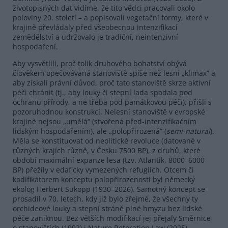
životopisných dat vidíme, že tito vědci pracovali okolo
poloviny 20. století – a popisovali vegetační formy, které v
krajině převládaly před všeobecnou intenzifikací
zemědělství a udržovalo je tradiční, neintenzivní
hospodaření.
Aby vysvětlili, proč tolik druhového bohatství obývá
člověkem opečovávaná stanoviště spíše než lesní „klimax“ a
aby získali právní důvod, proč tato stanoviště skrze aktivní
péči chránit (tj., aby louky či stepní lada spadala pod
ochranu přírody, a ne třeba pod památkovou péči), přišli s
pozoruhodnou konstrukcí. Nelesní stanoviště v evropské
krajině nejsou „umělá“ (stvořená před-intenzifikačním
lidským hospodařením), ale „polopřirozená“ (
semi
-natural
).
Měla se konstituovat od neolitické revoluce (datované v
různých krajích různě, v Česku 7500 BP), z druhů, které
období maximální expanze lesa (tzv. Atlantik, 8000–6000
BP) přežily v edaficky vymezených refugiích. Otcem či
kodifikátorem konceptu polopřirozenosti byl německý
ekolog Herbert Sukopp (1930–2026). Samotný koncept se
prosadil v 70. letech, kdy již bylo zřejmé, že všechny ty
orchideové louky a stepní stráně plné hmyzu bez lidské
péče zaniknou. Bez větších modifikací jej přejaly Směrnice
o stanovištích (1992) i Nature Retoration Law (2025).