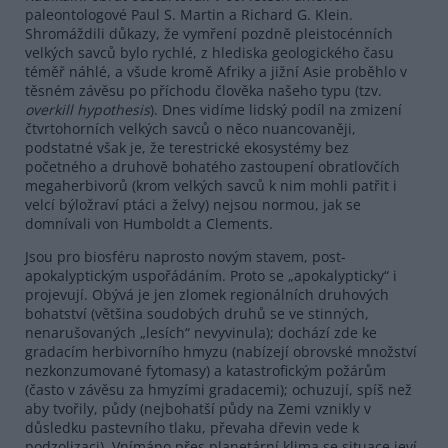
paleontologové Paul S. Martin a Richard G. Klein.
Shromáždili důkazy, že vymření pozdně pleistocénních
velkých savců bylo rychlé, z hlediska geologického času
téměř náhlé, a všude kromě Afriky a jižní Asie proběhlo v
těsném závěsu po příchodu člověka našeho typu (tzv.
o
verkill
hypothesis
). Dnes vidíme lidský podíl na zmizení
čtvrtohorních velkých savců o něco nuancovaněji,
podstatné však je, že terestrické ekosystémy bez
početného a druhově bohatého zastoupení obratlovčích
megaherbivorů (krom velkých savců k nim mohli patřit i
velcí býložraví ptáci a želvy) nejsou normou, jak se
domnívali von Humboldt a Clements.
Jsou pro biosféru naprosto novým stavem, post-
apokalyptickým uspořádáním. Proto se „apokalypticky“ i
projevují. Obývá je jen zlomek regionálních druhových
bohatství (většina soudobých druhů se ve stinných,
nenarušovaných „lesích“ nevyvinula); dochází zde ke
gradacím herbivorního hmyzu (nabízejí obrovské množství
nezkonzumované fytomasy) a katastrofickým požárům
(často v závěsu za hmyzími gradacemi); ochuzují, spíš než
aby tvořily, půdy (nejbohatší půdy na Zemi vznikly v
důsledku pastevního tlaku, převaha dřevin vede k
podzolizaci). Vnímáno přes planetární klima se situace jeví