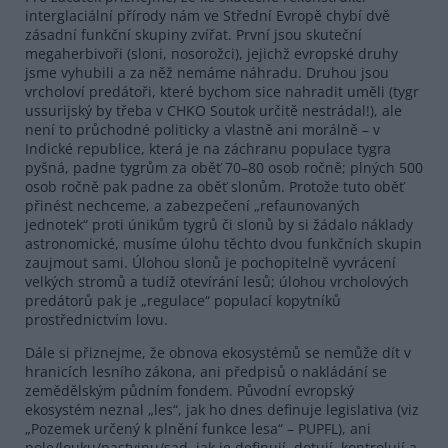
interglaciální přírody nám ve Střední Evropě chybí dvě
zásadní funkční skupiny zvířat. První jsou skuteční
megaherbivoři (sloni, nosorožci), jejichž evropské druhy
jsme vyhubili a za něž nemáme náhradu. Druhou jsou
vrcholoví predátoři, které bychom sice nahradit uměli (tygr
ussurijský by třeba v CHKO Soutok určitě nestrádal!), ale
není to průchodné politicky a vlastně ani morálně – v
Indické republice, která je na záchranu populace tygra
pyšná, padne tygrům za oběť 70–80 osob ročně; plných 500
osob ročně pak padne za oběť slonům. Protože tuto oběť
přinést nechceme, a zabezpečení „refaunovaných
jednotek“ proti únikům tygrů či slonů by si žádalo náklady
astronomické, musíme úlohu těchto dvou funkčních skupin
zaujmout sami. Úlohou slonů je pochopitelně vyvrácení
velkých stromů a tudíž otevírání lesů; úlohou vrcholových
predátorů pak je „regulace“ populací kopytníků
prostřednictvím lovu.
Dále si přiznejme, že obnova ekosystémů se nemůže dít v
hranicích lesního zákona, ani předpisů o nakládání se
zemědělským půdním fondem. Původní evropský
ekosystém neznal „les“, jak ho dnes definuje legislativa (viz
„Pozemek určený k plnění funkce lesa“ – PUPFL), ani
pole/louku/pastvinu/sad, jak je definují, dotují, kontrolují a