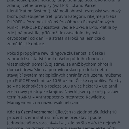
zdaňují četné předpisy (viz LPIS – „Land Parcel
Identification System“). Máme-li obnovit evropský savanový
biom, potřebujeme třetí právní kategorii, říkejme jí třeba
PUPOEF – Pozemek Určený Pro Obnovu Ekosystémových
Funkcí. PUPOEF by existoval vedle PUPFL a LPIS. Platila by
zde jiná pravidla, přičemž tím zásadním by bylo
osvobození od daní – a ztráta nároků na lesnické či
zemědělské dotace.
Pokud propojíme rewildingové zkušenosti z Česka i
zahraničí se statistikami našeho půdního fondu a
vlastnických poměrů, zjistíme, že aniž bychom ohrozili
domácí dřevařskou a potravinářskou produkci nebo
stávající systém maloplošných chráněných území, můžeme
pro PUPOEF vyčlenit až 10 % území České republiky. Zde by
se – na jednotkách o rozloze 500 a více hektarů – uplatnil
zcela nový přístup ke krajině. Navrhl jsem pro něj pracovní
termín AIRM – Anthropocene-Integrated Rewilding
Management, na názvu však netrvám.
Kde ta území vezmeme?
Cílových (a zjednodušujících) 10
procent území státu si můžeme představit podle
jednoduchého vzorce 4–4–1–1, kde by šlo o 4% té nejméně
výnosné, na dotačních fondech závislé zemědělské půdy