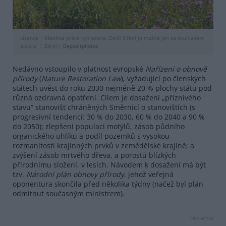
Licence |
Všechna práva vyhrazena. Další šíření je možné jen se souhlasem
autora
Zdroj |
Depositphotos
Nedávno vstoupilo v platnost evropské
Nařízení o obnově
přírody
(
Nature
Restoration
Law
), vyžadující po členských
státech uvést do roku 2030 nejméně 20 % plochy států pod
různá ozdravná opatření. Cílem je dosažení „příznivého
stavu“ stanovišť chráněných Směrnicí o stanovištích (s
progresivní tendencí: 30 % do 2030, 60 % do 2040 a 90 %
do 2050); zlepšení populací motýlů, zásob půdního
organického uhlíku a podíl pozemků s vysokou
rozmanitostí krajinných prvků v zemědělské krajině; a
zvýšení zásob mrtvého dřeva, a porostů blízkých
přírodnímu složení, v lesích. Návodem k dosažení má být
tzv.
Národní plán obnovy přírody
, jehož veřejná
oponentura skončila před několika týdny (načež byl plán
odmítnut současným ministrem).
reklama