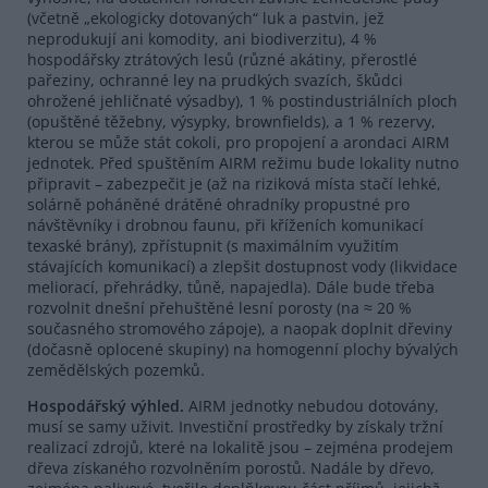
(včetně „ekologicky dotovaných“ luk a pastvin, jež
neprodukují ani komodity, ani biodiverzitu), 4 %
hospodářsky ztrátových lesů (různé akátiny, přerostlé
pařeziny, ochranné ley na prudkých svazích, škůdci
ohrožené jehličnaté výsadby), 1 % postindustriálních ploch
(opuštěné těžebny, výsypky, brownfields), a 1 % rezervy,
kterou se může stát cokoli, pro propojení a arondaci AIRM
jednotek. Před spuštěním AIRM režimu bude lokality nutno
připravit – zabezpečit je (až na riziková místa stačí lehké,
solárně poháněné drátěné ohradníky propustné pro
návštěvníky i drobnou faunu, při kříženích komunikací
texaské brány), zpřístupnit (s maximálním využitím
stávajících komunikací) a zlepšit dostupnost vody (likvidace
meliorací, přehrádky, tůně, napajedla). Dále bude třeba
rozvolnit dnešní přehuštěné lesní porosty (na ≈ 20 %
současného stromového zápoje), a naopak doplnit dřeviny
(dočasně oplocené skupiny) na homogenní plochy bývalých
zemědělských pozemků.
Hospodářský výhled.
AIRM jednotky nebudou dotovány,
musí se samy uživit. Investiční prostředky by získaly tržní
realizací zdrojů, které na lokalitě jsou – zejména prodejem
dřeva získaného rozvolněním porostů. Nadále by dřevo,