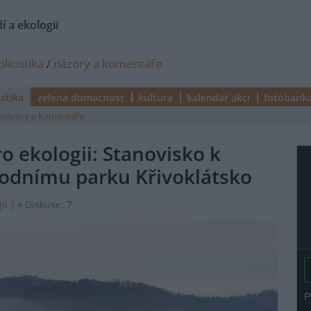
í a ekologii
licistika
/
názory a komentáře
istika
zelená domácnost
kultura
kalendář akcí
fotobank
názory a komentáře
o ekologii: Stanovisko k
dnímu parku Křivoklátsko
Diskuse: 7
ii |