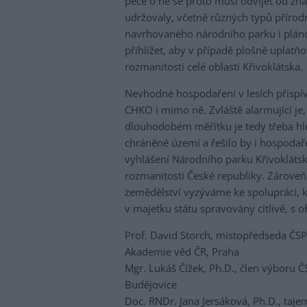
péče o ně se proto musí odvíjet od zna
udržovaly, včetně různých typů přírod
navrhovaného národního parku i plán
přihlížet, aby v případě plošně uplat
rozmanitosti celé oblasti Křivoklátska.
Nevhodné hospodaření v lesích přispív
CHKO i mimo ně. Zvláště alarmující je,
dlouhodobém měřítku je tedy třeba hl
chráněné území a řešilo by i hospodař
vyhlášení Národního parku Křivokláts
rozmanitosti České republiky. Zároveň 
zemědělství vyzýváme ke spolupráci, k
v majetku státu spravovány citlivě, s 
Prof. David Storch, místopředseda ČSPE
Akademie věd ČR, Praha
Mgr. Lukáš Čížek, Ph.D., člen výboru 
Budějovice
Doc. RNDr. Jana Jersáková, Ph.D., taj