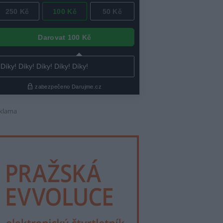
klama