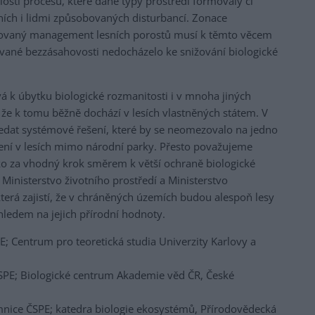
losti procesů, které dané typy prostředí formovaly či
ních i lidmi způsobovaných disturbancí. Zonace
ovaný management lesních porostů musí k těmto věcem
ňované bezzásahovosti nedocházelo ke snižování biologické
á k úbytku biologické rozmanitosti i v mnoha jiných
 že k tomu běžně dochází v lesích vlastněných státem. V
edat systémové řešení, které by se neomezovalo na jedno
ení v lesích mimo národní parky. Přesto považujeme
ko za vhodný krok směrem k větší ochraně biologické
Ministerstvo životního prostředí a Ministerstvo
terá zajistí, že v chráněných územích budou alespoň lesy
ohledem na jejich přírodní hodnoty.
; Centrum pro teoretická studia Univerzity Karlovy a
ČSPE; Biologické centrum Akademie věd ČR, České
emnice ČSPE; katedra biologie ekosystémů, Přírodovědecká