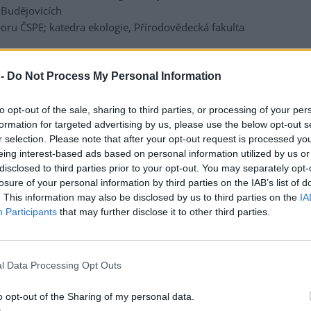
h Budějovicích
boru ČSPE; katedra ekologie, Přírodovědecká fakulta
ČSPE; katedra ekologie, Přírodovědecká fakulta Univerzity
 -
Do Not Process My Personal Information
ci:
to opt-out of the sale, sharing to third parties, or processing of your per
formation for targeted advertising by us, please use the below opt-out s
ra botaniky, Přírodovědecká fakulta Univerzity Karlovy &
r selection. Please note that after your opt-out request is processed y
eing interest-based ads based on personal information utilized by us or
v botaniky a zoologie, Přírodovědecká fakulta Masarykovy
disclosed to third parties prior to your opt-out. You may separately opt-
losure of your personal information by third parties on the IAB’s list of
rum pro otázky životního prostředí, Univerzita Karlova,
. This information may also be disclosed by us to third parties on the
IA
Participants
that may further disclose it to other third parties.
, Katedra botaniky, Přírodovědecká fakulta Univerzity
a
ologické centrum Akademie věd ČR & Katedra zoologie,
l Data Processing Opt Outs
rzity, České Budějovice
dra ekologie, Přírodovědecká fakulta Univerzity Karlovy,
o opt-out of the Sharing of my personal data.