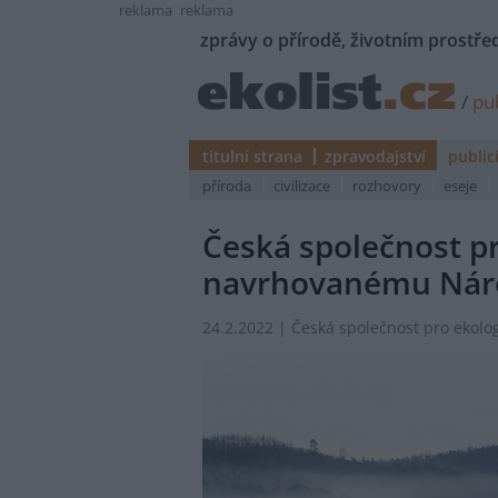
reklama
reklama
zprávy o přírodě, životním prostřed
/
pub
titulní strana
zpravodajství
public
příroda
civilizace
rozhovory
eseje
Česká společnost pr
navrhovanému Náro
24.2.2022 | Česká společnost pro ekolog