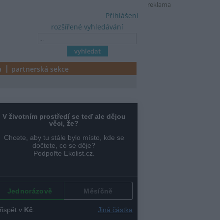
reklama
Přihlášení
rozšířené vyhledávání
a
partnerská sekce