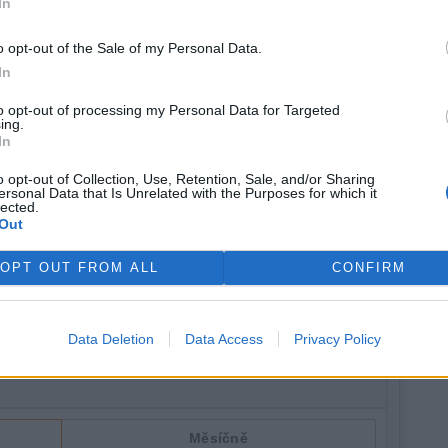
In
botaniky, Přírodovědecká fakulta Jihočeské univerzity,
kademie věd ČR, Třeboň
o opt-out of the Sale of my Personal Data.
rek
ký ústav Akademie věd ČR & Katedra ekologie,
In
lovy, Praha
to opt-out of processing my Personal Data for Targeted
í prostředí, Přírodovědecká fakulta Univerzity Karlovy,
ing.
In
edra ekologie lesa, Lesnická a dřevařská fakulta České
o opt-out of Collection, Use, Retention, Sale, and/or Sharing
ersonal Data that Is Unrelated with the Purposes for which it
lected.
Out
OPT OUT FROM ALL
CONFIRM
Data Deletion
Data Access
Privacy Policy