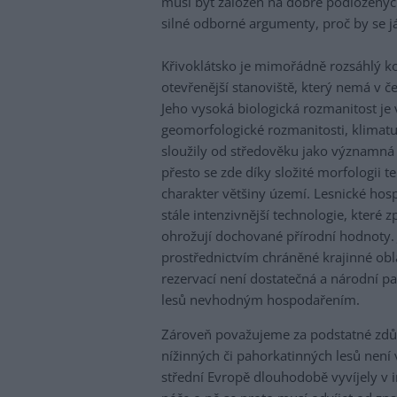
musí být založen na dobře podloženýc
silné odborné argumenty, proč by se 
Křivoklátsko je mimořádně rozsáhlý ko
otevřenější stanoviště, který nemá v č
Jeho vysoká biologická rozmanitost je 
geomorfologické rozmanitosti, klimatu 
sloužily od středověku jako významná
přesto se zde díky složité morfologii 
charakter většiny území. Lesnické hosp
stále intenzivnější technologie, které 
ohrožují dochované přírodní hodnoty.
prostřednictvím chráněné krajinné obl
rezervací není dostatečná a národní pa
lesů nevhodným hospodařením.
Zároveň považujeme za podstatné zdůra
nížinných či pahorkatinných lesů není 
střední Evropě dlouhodobě vyvíjely v 