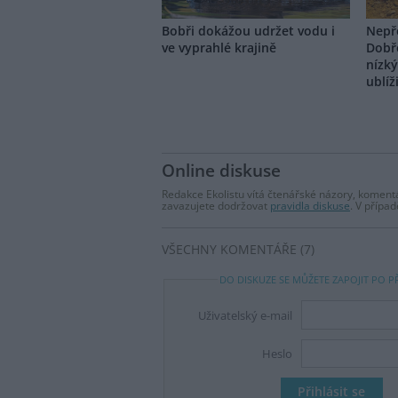
Bobři dokážou udržet vodu i
Nepře
ve vyprahlé krajině
Dobř
nízk
ublíž
Online diskuse
Redakce Ekolistu vítá čtenářské názory, komentá
zavazujete dodržovat
pravidla diskuse
. V přípa
VŠECHNY KOMENTÁŘE (7)
DO DISKUZE SE MŮŽETE ZAPOJIT PO P
Uživatelský e-mail
Heslo