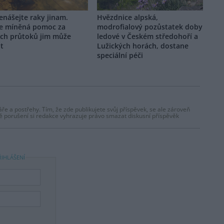
nášejte raky jinam.
Hvězdnice alpská,
e míněná pomoc za
modrofialový pozůstatek doby
ých průtoků jim může
ledové v Českém středohoří a
it
Lužických horách, dostane
speciální péči
ře a postřehy. Tím, že zde publikujete svůj příspěvek, se ale zároveň
dě porušení si redakce vyhrazuje právo smazat diskusní příspěvěk
ŘIHLÁŠENÍ