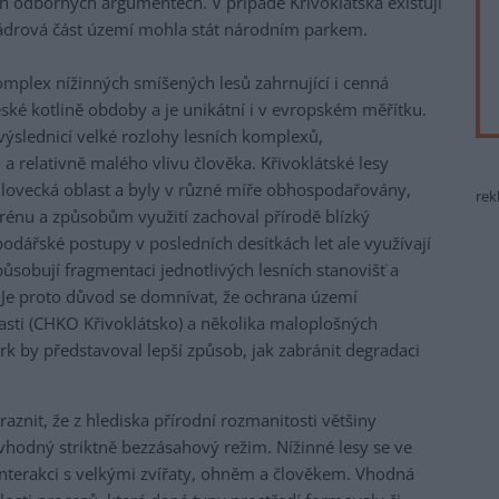
h odborných argumentech. V případě Křivoklátska existují
jádrová část území mohla stát národním parkem.
mplex nížinných smíšených lesů zahrnující i cenná
eské kotlině obdoby a je unikátní i v evropském měřítku.
výslednicí velké rozlohy lesních komplexů,
a relativně malého vlivu člověka. Křivoklátské lesy
 lovecká oblast a byly v různé míře obhospodařovány,
rek
terénu a způsobům využití zachoval přírodě blízký
odářské postupy v posledních desítkách let ale využívají
způsobují fragmentaci jednotlivých lesních stanovišť a
 Je proto důvod se domnívat, že ochrana území
asti (CHKO Křivoklátsko) a několika maloplošných
rk by představoval lepší způsob, jak zabránit degradaci
znit, že z hlediska přírodní rozmanitosti většiny
vhodný striktně bezzásahový režim. Nížinné lesy se ve
interakci s velkými zvířaty, ohněm a člověkem. Vhodná