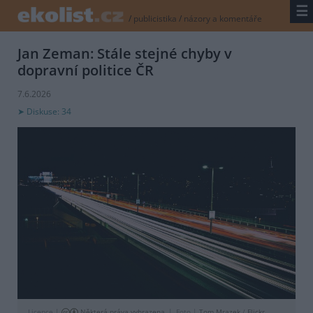
☰
/
publicistika
/
názory a komentáře
Jan Zeman: Stále stejné chyby v
dopravní politice ČR
7.6.2026
Diskuse: 34
Licence |
Některá práva vyhrazena
Foto |
Tom Mrazek
/
Flickr