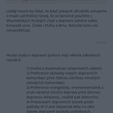
Lidský rozum by čekal, že když (alespoň oficiálně) usilujeme
o trvale udržitelný rozvoj, že se konečně poučíme z
dlouhodobých hrubých chyb v dopravní politice světa,
Evropské unie, Česka i Prahy a Brna. Bohužel tomu nic
nenasvědčuje.
reklama
Hrubé chyby v dopravní politice mají několik základních
rozměrů:
1) Snaha o maximalizaci přepravních výkonů,
2) Preference výstavby nových dopravních
komunikací před řádnou údržbou mnohých
stávajících komunikací,
3) Preference energeticky, environmentálně a
jinak náročné silniční dopravy před šetrnou
dopravou kolejovou, zvláště pak železniční,
4) Prosazování dopravních staveb podle
potřeby té či oné lobystické kliky na úkor
staveb dopravně opravdu potřebných.