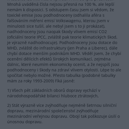
Mnohá uváděná čísla nejsou přesná na 100 %, ale lepší
nemám k disposici. S odstupem času jsem si vědom, že
toxické emise jsou podhodnoceny (odhalila aféra s
falšováním měření emisí Volkswagenu, kterou jsem v
minulosti sice tušil, ale nebyl jsem s to ji prokázat),
nadhodnoceny jsou naopak škody vlivem emisí CO2
(oficiální teorie IPCC, zvláště pak teorie klimatických škod,
je výrazně nadhodnocuje). Podhodnoceny jsou dotace do
MHD, zvláště do infrastruktury (jen Praha a Liberec), dále
chybí dotace menším podnikům MHD. Věděl jsem, že chybí
ocenění dělících efektů širokých komunikací, zejména
dálnic, které neumím ekonomicky ocenit, a že nejspíš jsou
podhodnoceny i škody na zdraví vlivem otylosti. Lépe to ale
spočítat nebylo možné. Přesto tabulka (podobné tabulky
mám za roky 1993-2009) říká jasně:
1) Všech pět základních oborů dopravy vychází v
národohospodářské bilanci hluboce ztrátových,
2) Stát výrazně více zvýhodňuje nejméně šetrnou silniční
dopravu, mezinárodní společenství zvýhodňuje
mezinárodní veřejnou dopravu. Obojí tak poškozuje úsilí o
únosnou dopravu.