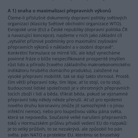
A 1) snaha o maximalizaci přepravních výkonů
Čteme-li příslušné dokumenty dopravní politiky světových
organizací (klasicky Světové obchodní organizace WTO),
Evropské unie (EU) a České republiky (dopravní politika ČR
a navazující koncepce), najdeme v nich jako základní cíl
„vytvářet příznivé podmínky pro maximální zvyšování
přepravních výkonů v nákladní a v osobní dopravě“.
Konkrétní formulace se mírně liší, ale když vynecháme
povinné fráze o blíže nespecifikované prosperitě (myšlen
růst lido a přírodo žravého základního makroekonomického
indikátoru hrubého domácího produktu), založené na
vysoké přepravní mobilitě, tak se dají takto shrnout. Prostě,
čím větší přepravní toky, tím lépe, ať to stojí, co to stojí,
budoucnost lidské společnosti je v ohromných přepravních
tocích zboží i lidí a běda, třikrát běda, pokud se významné
přepravní toky někdy někde přeruší. Ať už pro epidemii
nového druhu koronaviru (může jít samozřejmě i o jinou
infekční nemoc), nebo pro loupeživou válku pána světa,
která se nepovedla. Současné velké narušení přepravních
toků v Hormuzském průlivu přivádí vedení EU do rozpaků:
je to velký průšvih, to se nezakrývá, ale způsobil ho pán
světa, pán NATO a protektor EU, kterému se bruselský