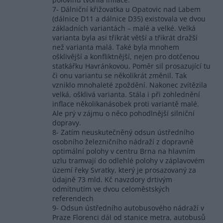
7- Dálniční křižovatka u Opatovic nad Labem
(dálnice D11 a dálnice D35) existovala ve dvou
základních variantách – malé a velké. Velká
varianta byla asi třikrát větší a třikrát dražší
než varianta malá. Také byla mnohem
ošklivější a konfliktnější, nejen pro dotčenou
statkářku Havránkovou. Poměr sil prosazující tu
či onu variantu se několikrát změnil. Tak
vzniklo mnohaleté zpoždění. Nakonec zvítězila
velká, ošklivá varianta. Stála i při zohlednění
inflace několikanásobek proti variantě malé.
Ale prý v zájmu o něco pohodlnější silniční
dopravy.
8- Zatím neuskutečněný odsun ústředního
osobního železničního nádraží z dopravně
optimální polohy v centru Brna na hlavním
uzlu tramvají do odlehlé polohy v záplavovém
území řeky Svratky, který je prosazovaný za
údajně 73 mld. Kč navzdory drtivým
odmítnutím ve dvou celoměstských
referendech
9- Odsun ústředního autobusového nádraží v
Praze Florenci dál od stanice metra, autobusů