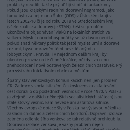
prakticky neudílí, takže prý ať žijí silniční tankodromy.
Pokud jsou krajskými radními dopravní negramoti, jako
tomu bylo za hejtmana Šulce (ODS) v Ústeckém kraji v
letech 2002-10 či je od roku 2018 ve Středočeském kraji
(včele koalice a dopravy je STAN), řeší se problém
ukončování objednávání vlaků na lokálních tratích ve
velkém. Myslet národohospodářky se už dávno neučí a
pokud snad některý politik tak ještě myslet umí a dopravě
rozumí, bývá umravněn těmi nevzdělanými a
lobbystickými. Pravda, i v nejednom dalším kraji byl
ukončen provoz na té či oné lokálce, někdy i za cenu
znehodnocení nově postavených železničních zastávek. Prý
pro výstrahu iniciativním obcím a městům.
Špatný stav venkovských komunikacích není jen problém
ČR. Zatímco v socialistickém Československu asfaltování
cest dorazilo do posledních vesnic už v roce 1970, v Polsku
(a zřejmě i v dalších někdejších socialistických státech) jsou
stále stovky vesnic, kam nevede ani asfaltová silnice.
Všechny evropské dotace šly v Polsku na výstavbu několika
základních dálnic a železničních koridorů. Dopravní izolace
zejména odlehlejšího venkova se tak relativně prohloubila.
Dopravní izolace venkova je vážný problém nejen
rozvojových, ale i mnohých vyspělých států včetně starých