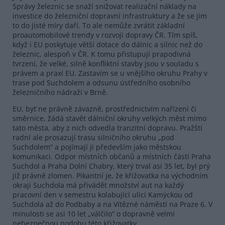
Správy železnic se snaží snižovat realizační náklady na
investice do železniční dopravní infrastruktury a že se jim
to do jisté míry daří. To ale nemůže zvrátit základní
proautomobilové trendy v rozvoji dopravy ČR. Tím spíš,
když i EU poskytuje větší dotace do dálnic a silnic než do
železnic, alespoň v ČR. K tomu přistupují prapodivná
tvrzení, že velké, silně konfliktní stavby jsou v souladu s
právem a praxí EU. Zastavím se u vnějšího okruhu Prahy v
trase pod Suchdolem a odsunu ústředního osobního
železničního nádraží v Brně.
EU, byť ne právně závazně, prostřednictvím nařízení či
směrnice, žádá stavět dálniční okruhy velkých měst mimo
tato města, aby z nich odvedla tranzitní dopravu. Pražští
radní ale prosazují trasu silničního okruhu „pod
Suchdolem“ a pojímají ji především jako městskou
komunikaci. Odpor místních občanů a místních částí Praha
Suchdol a Praha Dolní Chabry, který trval asi 35 let, byl prý
již právně zlomen. Pikantní je, že křižovatka na východním
okraji Suchdola má přivádět množství aut na každý
pracovní den v semestru kolabující ulici Kamýckou od
Suchdola až do Podbaby a na Vítězné náměstí na Praze 6. V
minulosti se asi 10 let „válčilo“ o dopravně velmi
nebezpečnou podobu této křižovatky.