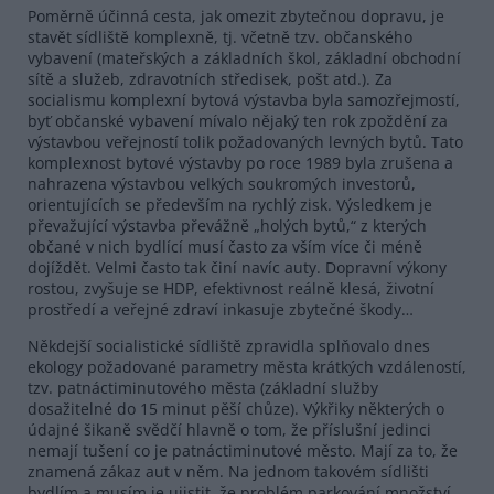
Poměrně účinná cesta, jak omezit zbytečnou dopravu, je
stavět sídliště komplexně, tj. včetně tzv. občanského
vybavení (mateřských a základních škol, základní obchodní
sítě a služeb, zdravotních středisek, pošt atd.). Za
socialismu komplexní bytová výstavba byla samozřejmostí,
byť občanské vybavení mívalo nějaký ten rok zpoždění za
výstavbou veřejností tolik požadovaných levných bytů. Tato
komplexnost bytové výstavby po roce 1989 byla zrušena a
nahrazena výstavbou velkých soukromých investorů,
orientujících se především na rychlý zisk. Výsledkem je
převažující výstavba převážně „holých bytů,“ z kterých
občané v nich bydlící musí často za vším více či méně
dojíždět. Velmi často tak činí navíc auty. Dopravní výkony
rostou, zvyšuje se HDP, efektivnost reálně klesá, životní
prostředí a veřejné zdraví inkasuje zbytečné škody…
Někdejší socialistické sídliště zpravidla splňovalo dnes
ekology požadované parametry města krátkých vzdáleností,
tzv. patnáctiminutového města (základní služby
dosažitelné do 15 minut pěší chůze). Výkřiky některých o
údajné šikaně svědčí hlavně o tom, že příslušní jedinci
nemají tušení co je patnáctiminutové město. Mají za to, že
znamená zákaz aut v něm. Na jednom takovém sídlišti
bydlím a musím je ujistit, že problém parkování množství