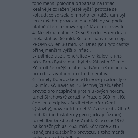
toho menší polovina připadala na inflaci.
Reálně je zdražení ještě vyšší, protože se
kolaudace zdržela o mnoho let, takže tam byl
jen zkušební provoz a jeho náklady se podle
platné účetní osnovy započítávají do investic.
4- Nešetrná dálnice D3 ve Středočeském kraji
měla stát asi 60 mld. Kč, alternativní šetrnější
PROMYKA jen 30 mld. Kč. Dnes jsou tyto částky
přinejmenším vyšší o inflaci.
5- Dálnice D52 „Pohořelice – Mikulov“ a R43
přes Brno Bystrc mají být dražší asi o 30 mld.
Kč proti šetrnějším alternativám, o škodách na
přírodě a životním prostředí nemluvě.
6- Tunely Dobrovského v Brně se prodražily o
5,8 mld. Kč, navíc asi 13 let trvající zkušební
provoz pro nesplnění protihlukových norem,
tunel Strahovský zdražil v Praze o 660 mil. Kč
(jde jen o odpisy z šestiletého přerušení
výstavby), navazující tunel Mrázovka zdražil o 3
mld. Kč (nedostatečný geologický průzkum),
tunel Blanka zdražil ze 7 mld. Kč v roce 1997
na konečných asi 46,5 mld. Kč v roce 2015
(zahájení zkušebního provozu), z toho menší
polovinu tvořila inflace.