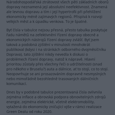
Národohospodářská ztrátovost všech pěti základních oborů
dopravy neznamená její absolutní neefektivnost. Znamená
ale levnou dopravu a tím i její hypertrofii při přehlížení
ekonomicky méně zajímavých regionů. Přispívá k rozvoji
velkých měst a k úpadku venkova. To je špatné.
Byť čísla v tabulce nejsou přesná, přesto tabulka poskytuje
řadu námětů na zefektivnění řízení dopravy obecně a
ekonomických nástrojů řízení dopravy zvlášť. Byť jsem
taková a podobná zjištění v minulosti mnohokrát
publikoval (kdysi i na stránkách odborného dvojměsíčníku
Doprava), tato zjištění nikdy nevedla k diskusi o
problémech řízení dopravy, natož k nápravě. Hlavní
prioritou zůstaly přes všechny řeči o udržitelnosti (snad
pro někoho v Bruselu?) auta a dálnice, ať to stojí, co to stojí.
Neopovrhuje se ani prosazováním dopravně nesmyslných
nebo mimořádně bezohledně trasovaných dálničních
komunikací.
Dnes by v podobné tabulce prezentovaná čísla ovlivnila
zejména inflace a obrovská podpora obnovitelných zdrojů
energie, zejména elektrické, včetně elektromobility,
vytažená do ekonomicky zničující výše v rámci realizace
Green Dealu od roku 2020.