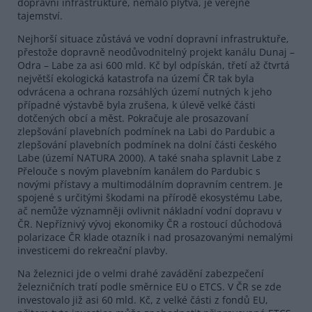
dopravní infrastruktuře, nemálo plýtvá, je veřejné
tajemství.
Nejhorší situace zůstává ve vodní dopravní infrastruktuře,
přestože dopravně neodůvodnitelný projekt kanálu Dunaj –
Odra – Labe za asi 600 mld. Kč byl odpískán, třetí až čtvrtá
největší ekologická katastrofa na území ČR tak byla
odvrácena a ochrana rozsáhlých území nutných k jeho
případné výstavbě byla zrušena, k úlevě velké části
dotčených obcí a měst. Pokračuje ale prosazovaní
zlepšování plavebních podmínek na Labi do Pardubic a
zlepšování plavebních podmínek na dolní části českého
Labe (území NATURA 2000). A také snaha splavnit Labe z
Přelouče s novým plavebním kanálem do Pardubic s
novými přístavy a multimodálním dopravním centrem. Je
spojené s určitými škodami na přírodě ekosystému Labe,
ač nemůže významněji ovlivnit nákladní vodní dopravu v
ČR. Nepříznivý vývoj ekonomiky ČR a rostoucí důchodová
polarizace ČR klade otazník i nad prosazovanými nemalými
investicemi do rekreační plavby.
Na železnici jde o velmi drahé zavádění zabezpečení
železničních tratí podle směrnice EU o ETCS. V ČR se zde
investovalo již asi 60 mld. Kč, z velké části z fondů EU,