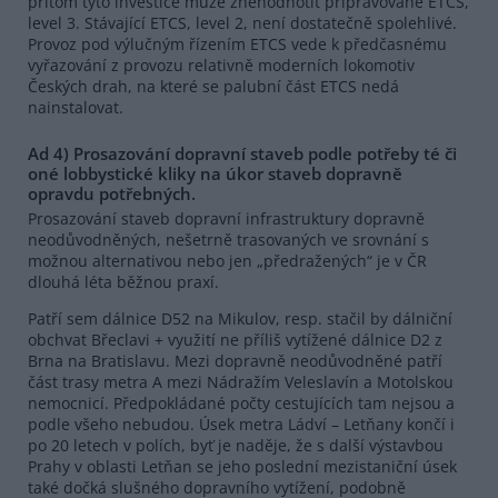
přitom tyto investice může znehodnotit připravované ETCS,
level 3. Stávající ETCS, level 2, není dostatečně spolehlivé.
Provoz pod výlučným řízením ETCS vede k předčasnému
vyřazování z provozu relativně moderních lokomotiv
Českých drah, na které se palubní část ETCS nedá
nainstalovat.
Ad 4) Prosazování dopravní staveb podle potřeby té či
oné lobbystické kliky na úkor staveb dopravně
opravdu potřebných.
Prosazování staveb dopravní infrastruktury dopravně
neodůvodněných, nešetrně trasovaných ve srovnání s
možnou alternativou nebo jen „předražených“ je v ČR
dlouhá léta běžnou praxí.
Patří sem dálnice D52 na Mikulov, resp. stačil by dálniční
obchvat Břeclavi + využití ne příliš vytížené dálnice D2 z
Brna na Bratislavu. Mezi dopravně neodůvodněné patří
část trasy metra A mezi Nádražím Veleslavín a Motolskou
nemocnicí. Předpokládané počty cestujících tam nejsou a
podle všeho nebudou. Úsek metra Ládví – Letňany končí i
po 20 letech v polích, byť je naděje, že s další výstavbou
Prahy v oblasti Letňan se jeho poslední mezistaniční úsek
také dočká slušného dopravního vytížení, podobně