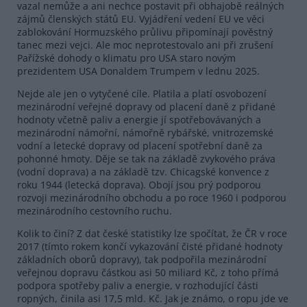
vazal nemůže a ani nechce postavit při obhajobě reálných
zájmů členských států EU. Vyjádření vedení EU ve věci
zablokování Hormuzského průlivu připomínají pověstný
tanec mezi vejci. Ale moc neprotestovalo ani při zrušení
Pařížské dohody o klimatu pro USA staro novým
prezidentem USA Donaldem Trumpem v lednu 2025.
Nejde ale jen o vytyčené cíle. Platila a platí osvobození
mezinárodní veřejné dopravy od placení daně z přidané
hodnoty včetně paliv a energie jí spotřebovávaných a
mezinárodní námořní, námořně rybářské, vnitrozemské
vodní a letecké dopravy od placení spotřební daně za
pohonné hmoty. Děje se tak na základě zvykového práva
(vodní doprava) a na základě tzv. Chicagské konvence z
roku 1944 (letecká doprava). Obojí jsou prý podporou
rozvoji mezinárodního obchodu a po roce 1960 i podporou
mezinárodního cestovního ruchu.
Kolik to činí? Z dat české statistiky lze spočítat, že ČR v roce
2017 (tímto rokem končí vykazování čisté přidané hodnoty
základních oborů dopravy), tak podpořila mezinárodní
veřejnou dopravu částkou asi 50 miliard Kč, z toho přímá
podpora spotřeby paliv a energie, v rozhodující části
ropných, činila asi 17,5 mld. Kč. Jak je známo, o ropu jde ve