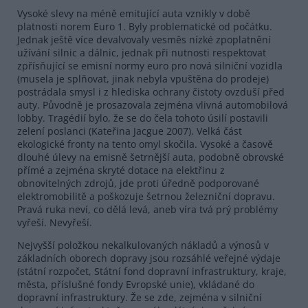
Vysoké slevy na méně emitující auta vznikly v době
platnosti norem Euro 1. Byly problematické od počátku.
Jednak ještě více devalvovaly vesměs nízké zpoplatnění
užívání silnic a dálnic, jednak při nutnosti respektovat
zpřísňující se emisní normy euro pro nová silniční vozidla
(musela je splňovat, jinak nebyla vpuštěna do prodeje)
postrádala smysl i z hlediska ochrany čistoty ovzduší před
auty. Původně je prosazovala zejména vlivná automobilová
lobby. Tragédií bylo, že se do čela tohoto úsilí postavili
zelení poslanci (Kateřina Jacgue 2007). Velká část
ekologické fronty na tento omyl skočila. Vysoké a časově
dlouhé úlevy na emisně šetrnější auta, podobně obrovské
přímé a zejména skryté dotace na elektřinu z
obnovitelných zdrojů, jde proti úředně podporované
elektromobilitě a poškozuje šetrnou železniční dopravu.
Pravá ruka neví, co dělá levá, aneb víra tvá prý problémy
vyřeší. Nevyřeší.
Nejvyšší položkou nekalkulovaných nákladů a výnosů v
základních oborech dopravy jsou rozsáhlé veřejné výdaje
(státní rozpočet, Státní fond dopravní infrastruktury, kraje,
města, příslušné fondy Evropské unie), vkládané do
dopravní infrastruktury. Že se zde, zejména v silniční