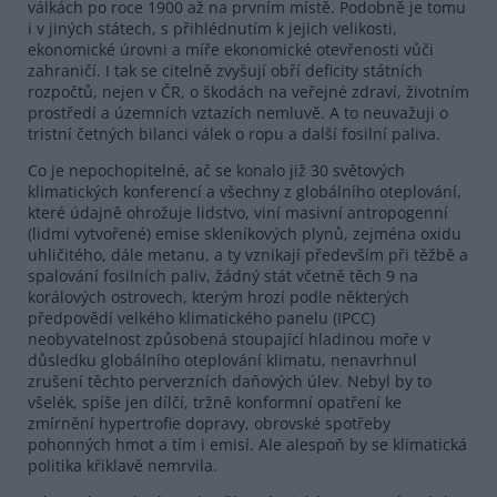
válkách po roce 1900 až na prvním místě. Podobně je tomu
i v jiných státech, s přihlédnutím k jejich velikosti,
ekonomické úrovni a míře ekonomické otevřenosti vůči
zahraničí. I tak se citelně zvyšují obří deficity státních
rozpočtů, nejen v ČR, o škodách na veřejné zdraví, životním
prostředí a územních vztazích nemluvě. A to neuvažuji o
tristní četných bilanci válek o ropu a další fosilní paliva.
Co je nepochopitelné, ač se konalo již 30 světových
klimatických konferencí a všechny z globálního oteplování,
které údajně ohrožuje lidstvo, viní masivní antropogenní
(lidmi vytvořené) emise skleníkových plynů, zejména oxidu
uhličitého, dále metanu, a ty vznikají především při těžbě a
spalování fosilních paliv, žádný stát včetně těch 9 na
korálových ostrovech, kterým hrozí podle některých
předpovědí velkého klimatického panelu (IPCC)
neobyvatelnost způsobená stoupající hladinou moře v
důsledku globálního oteplování klimatu, nenavrhnul
zrušení těchto perverzních daňových úlev. Nebyl by to
všelék, spíše jen dílčí, tržně konformní opatření ke
zmírnění hypertrofie dopravy, obrovské spotřeby
pohonných hmot a tím i emisí. Ale alespoň by se klimatická
politika křiklavě nemrvila.