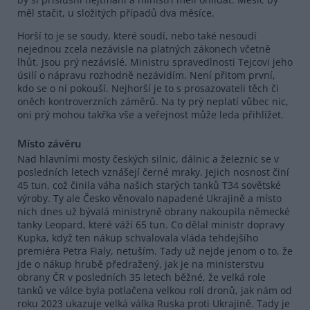
měl stačit, u složitých případů dva měsíce.
Horší to je se soudy, které soudí, nebo také nesoudí
nejednou zcela nezávisle na platných zákonech včetně
lhůt. Jsou prý nezávislé. Ministru spravedlnosti Tejcovi jeho
úsilí o nápravu rozhodně nezávidím. Není přitom první,
kdo se o ní pokouší. Nejhorší je to s prosazovateli těch či
oněch kontroverzních záměrů. Na ty prý neplatí vůbec nic,
oni prý mohou takřka vše a veřejnost může leda přihlížet.
Místo závěru
Nad hlavními mosty českých silnic, dálnic a železnic se v
posledních letech vznášejí černé mraky. Jejich nosnost činí
45 tun, což činila váha našich starých tanků T34 sovětské
výroby. Ty ale Česko věnovalo napadené Ukrajině a místo
nich dnes už bývalá ministryně obrany nakoupila německé
tanky Leopard, které váží 65 tun. Co dělal ministr dopravy
Kupka, když ten nákup schvalovala vláda tehdejšího
premiéra Petra Fialy, netuším. Tady už nejde jenom o to, že
jde o nákup hrubě předražený, jak je na ministerstvu
obrany ČR v posledních 35 letech běžné, že velká role
tanků ve válce byla potlačena velkou rolí dronů, jak nám od
roku 2023 ukazuje velká válka Ruska proti Ukrajině. Tady je