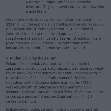
a tramvají v zájmu silného soukromého
investora. To je dopravní zločin v režii hlavního
města Prahy.
Na velkých silničních stavbách eviduji prohospodaření asi
292 mld. Kč. Vše je prý ale v pořádku, včetně obřího sesuvu
půl milionu kubíků zeminy v červnu 2013 na funkční
železniční trať, která není dosud opravená, a na
rozestavěné těleso dálnice D8 v Českém středohoří, která
je od prosince 2016 v provozu, přičemž stále nemá
kolaudační rozhodnutí, neboť se stále staví, atd.
V souladu s Evropskou unií?
Pokud někdo doufal, že v dopravní politice dojde k
zásadnímu obratu v důsledku nástupu třetí Babišovy vlády,
tak se mýlil. Základní dopravní prioritou Babišovy vlády je
dostavba dálniční sítě, což ale znamená, že železnice opět
nebude prioritní. Zatímco dálnic máme přes 1556 km,
vysokorychlostních železničních tratí nemáme ani 1
kilometr, realizace řady důležitých železničních investic se
odsouvá, o omezování možností občanů a dotčených obcí
se bránit nemluvě.
Je jistě chvályhodné, že nový ministr dopravy a nový šéf