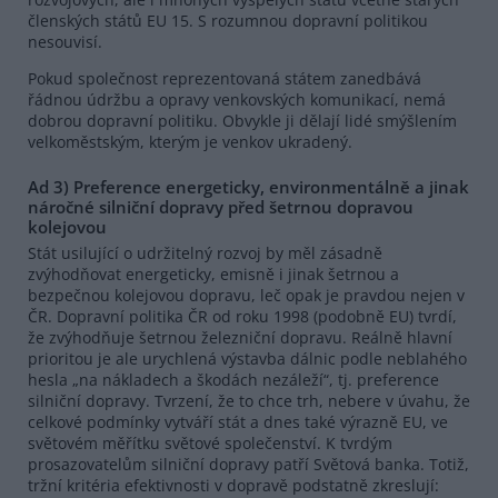
členských států EU 15. S rozumnou dopravní politikou
nesouvisí.
Pokud společnost reprezentovaná státem zanedbává
řádnou údržbu a opravy venkovských komunikací, nemá
dobrou dopravní politiku. Obvykle ji dělají lidé smýšlením
velkoměstským, kterým je venkov ukradený.
Ad 3) Preference energeticky, environmentálně a jinak
náročné silniční dopravy před šetrnou dopravou
kolejovou
Stát usilující o udržitelný rozvoj by měl zásadně
zvýhodňovat energeticky, emisně i jinak šetrnou a
bezpečnou kolejovou dopravu, leč opak je pravdou nejen v
ČR. Dopravní politika ČR od roku 1998 (podobně EU) tvrdí,
že zvýhodňuje šetrnou železniční dopravu. Reálně hlavní
prioritou je ale urychlená výstavba dálnic podle neblahého
hesla „na nákladech a škodách nezáleží“, tj. preference
silniční dopravy. Tvrzení, že to chce trh, nebere v úvahu, že
celkové podmínky vytváří stát a dnes také výrazně EU, ve
světovém měřítku světové společenství. K tvrdým
prosazovatelům silniční dopravy patří Světová banka. Totiž,
tržní kritéria efektivnosti v dopravě podstatně zkreslují: