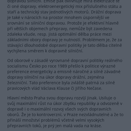
dopravou silniční. Emise pak ovlivňuje míra elektrizace té
či oné dopravy, elektroenergetický mix příslušného státu a
staří a technický stav jednotlivých motorů. Drážní doprava
je také v nárocích na prostor mnohem úspornější ve
srovnání se silniční dopravou. Protože je efektivní hlavně
při větších objemech přepravy, nemůže být zavedena
zdaleka všude, resp. jistá optimální dělba práce mezi
základními obory dopravy je nutností. Problémem je, že za
stávající dlouhodobé dopravní politiky je tato dělba citelně
vychýlena směrem k dopravně silniční.
Od oborově v zásadě vyrovnané dopravní politiky reálného
socialismu Česko po roce 1989 přešlo k politice výrazné
preference energeticky a emisně náročné a silně závadné
dopravy silniční na úkor dopravy drážní, zejména
železniční. Tato preference byla zvláště patrná za silně
pravicových vlád Václava Klause či Jiřího Nečase.
Hlavní město Praha svou dopravu rozvíjí jinak. Usiluje o
svůj maximální růst na úkor zbytku republiky a odvozeně v
dopravě i o maximální rozvoj všech svých dopravních
oborů. Že je to kontroverzní, v Praze nezvládnutelné a že to
přináší množství problémů včetně velmi vysokých
přepravních toků, je prý jen malá vada na kráse.