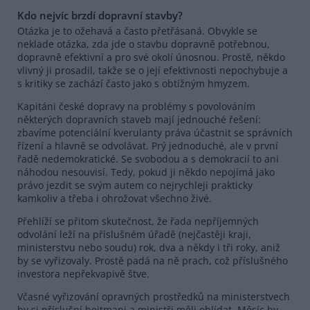
Kdo nejvíc brzdí dopravní stavby?
Otázka je to ožehavá a často přetřásaná. Obvykle se
neklade otázka, zda jde o stavbu dopravně potřebnou,
dopravně efektivní a pro své okolí únosnou. Prostě, někdo
vlivný ji prosadil, takže se o její efektivnosti nepochybuje a
s kritiky se zachází často jako s obtížným hmyzem.
Kapitáni české dopravy na problémy s povolováním
některých dopravních staveb mají jednouché řešení:
zbavíme potenciální kverulanty práva účastnit se správních
řízení a hlavně se odvolávat. Prý jednoduché, ale v první
řadě nedemokratické. Se svobodou a s demokracií to ani
náhodou nesouvisí. Tedy, pokud ji někdo nepojímá jako
právo jezdit se svým autem co nejrychleji prakticky
kamkoliv a třeba i ohrožovat všechno živé.
Přehlíží se přitom skutečnost, že řada nepříjemných
odvolání leží na příslušném úřadě (nejčastěji kraji,
ministerstvu nebo soudu) rok, dva a někdy i tři roky, aniž
by se vyřizovaly. Prostě padá na ně prach, což příslušného
investora nepřekvapivě štve.
Včasné vyřizování opravných prostředků na ministerstvech
by si příslušní hejtmani a ministři měli ohlídat. Měsíc by