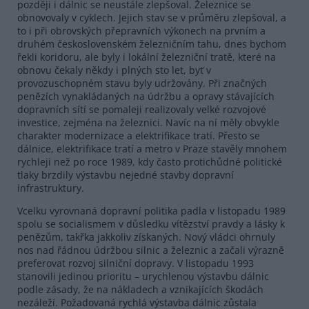
později i dálnic se neustále zlepšoval. Železnice se
obnovovaly v cyklech. Jejich stav se v průměru zlepšoval, a
to i při obrovských přepravních výkonech na prvním a
druhém československém železničním tahu, dnes bychom
řekli koridoru, ale byly i lokální železniční tratě, které na
obnovu čekaly někdy i plných sto let, byť v
provozuschopném stavu byly udržovány. Při značných
penězích vynakládaných na údržbu a opravy stávajících
dopravních sítí se pomaleji realizovaly velké rozvojové
investice, zejména na železnici. Navíc na ní měly obvykle
charakter modernizace a elektrifikace tratí. Přesto se
dálnice, elektrifikace tratí a metro v Praze stavěly mnohem
rychleji než po roce 1989, kdy často protichůdné politické
tlaky brzdily výstavbu nejedné stavby dopravní
infrastruktury.
Vcelku vyrovnaná dopravní politika padla v listopadu 1989
spolu se socialismem v důsledku vítězství pravdy a lásky k
penězům, takřka jakkoliv získaných. Nový vládci ohrnuly
nos nad řádnou údržbou silnic a železnic a začali výrazně
preferovat rozvoj silniční dopravy. V listopadu 1993
stanovili jedinou prioritu – urychlenou výstavbu dálnic
podle zásady, že na nákladech a vznikajících škodách
nezáleží. Požadovaná rychlá výstavba dálnic zůstala