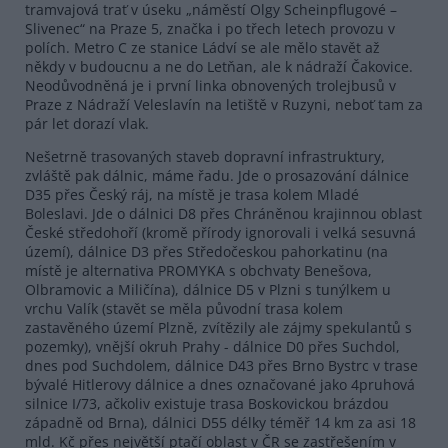
tramvajová trať v úseku „náměstí Olgy Scheinpflugové –
Slivenec“ na Praze 5, značka i po třech letech provozu v
polích. Metro C ze stanice Ládví se ale mělo stavět až
někdy v budoucnu a ne do Letňan, ale k nádraží Čakovice.
Neodůvodněná je i první linka obnovených trolejbusů v
Praze z Nádraží Veleslavín na letiště v Ruzyni, neboť tam za
pár let dorazí vlak.
Nešetrně trasovaných staveb dopravní infrastruktury,
zvláště pak dálnic, máme řadu. Jde o prosazování dálnice
D35 přes Český ráj, na místě je trasa kolem Mladé
Boleslavi. Jde o dálnici D8 přes Chráněnou krajinnou oblast
České středohoří (kromě přírody ignorovali i velká sesuvná
území), dálnice D3 přes Středočeskou pahorkatinu (na
místě je alternativa PROMYKA s obchvaty Benešova,
Olbramovic a Miličína), dálnice D5 v Plzni s tunýlkem u
vrchu Valík (stavět se měla původní trasa kolem
zastavěného území Plzně, zvítězily ale zájmy spekulantů s
pozemky), vnější okruh Prahy - dálnice D0 přes Suchdol,
dnes pod Suchdolem, dálnice D43 přes Brno Bystrc v trase
bývalé Hitlerovy dálnice a dnes označované jako 4pruhová
silnice I/73, ačkoliv existuje trasa Boskovickou brázdou
západně od Brna), dálnici D55 délky téměř 14 km za asi 18
mld. Kč přes největší ptačí oblast v ČR se zastřešením v