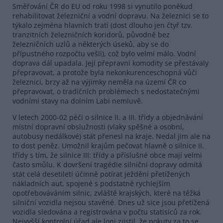
Směřování ČR do EU od roku 1998 si vynutilo poněkud
rehabilitovat železniční a vodní dopravu. Na železnici se to
týkalo zejména hlavních tratí (dost dlouho jen čtyř tzv.
tranzitních železničních koridorů, původně bez
železničních uzlů a některých úseků, aby se do
přípustného rozpočtu vešli), což bylo velmi málo. Vodní
doprava dál upadala. Její přepravní komodity se přestávaly
přepravovat, a protože byla nekonkurenceschopná vůči
železnici, brzy až na výjimky neměla na území ČR co
přepravovat, o tradičních problémech s nedostatečnými
vodními stavy na dolním Labi nemluvě.
V letech 2000-02 péči o silnice II. a III. třídy a objednávání
místní dopravní obslužnosti (vlaky spěšné a osobní,
autobusy nedálkové) stát přenesl na kraje. Nedal jim ale na
to dost peněz. Umožnil krajům pečovat hlavně o silnice II.
třídy s tím, že silnice III: třídy a příslušné obce mají velmi
často smůlu. K dovršení tragédie silniční dopravy odmítá
stát celá desetiletí účinně potírat ježdění přetížených
nákladních aut, spojené s podstatně rychlejším
opotřebováváním silnic, zvláště krajských, které na těžká
silniční vozidla nejsou stavěné. Dnes už sice jsou přetížená
vozidla sledována a registrována v počtu statisíců za rok.
Nejvyšší kontrolní úřad ale loni zjistil, že pokuty za to se