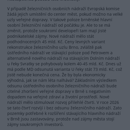
V případě železničních osobních nádraží Evropská komise
žádá jejich umístění do center měst, pokud možno na velké
uzly veřejné dopravy. V takové poloze brněnské hlavní
osobní železniční nádraží od počátku je. Ale to se má
změnit, protože soukromí developeři tam mají jisté
podnikatelské zájmy. Nové nádraží mělo stát
podhodnocených 45 mld. Kč. Ceny levných variant
rekonstrukce železničního uzlu Brno, zvláště pak
ústředního nádraží ve stávající poloze pod Petrovem a
alternativně nového nádraží na stávajícím Dolním nádraží
u řeky Svratky se pohybovaly kolem 40-45 mld. Kč. Dnes už
má podle MD odsunutá varianta U řeky stát 73 mld. Kč, což
jistě nebude konečná cena. Že by byla ekonomicky
výhodná, jak se nám léta nalhává? Základním výsledkem
odsunu ústředního osobního železničního nádraží bude
citelné zhoršení veřejné dopravy v Brně s negativním
dopadem na veřejné zdraví a životní prostředí. Nové
nádraží mělo stimulovat rozvoj přilehlé čtvrti. V roce 2026
se tato čtvrť rozvíjí i bez odsunu železničního nádraží. Zato
pozemky potřebné k rozšíření stávajícího hlavního nádraží
v Brně jsou zastavovány, protože nad zájmy města stojí
zájmy soukromých investorů.