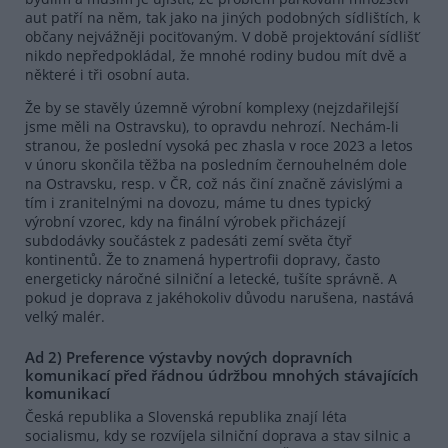
aut patří na něm, tak jako na jiných podobných sídlištích, k
občany nejvážněji pociťovaným. V době projektování sídlišť
nikdo nepředpokládal, že mnohé rodiny budou mít dvě a
některé i tři osobní auta.
Že by se stavěly územně výrobní komplexy (nejzdařilejší
jsme měli na Ostravsku), to opravdu nehrozí. Nechám-li
stranou, že poslední vysoká pec zhasla v roce 2023 a letos
v únoru skončila těžba na posledním černouhelném dole
na Ostravsku, resp. v ČR, což nás činí značně závislými a
tím i zranitelnými na dovozu, máme tu dnes typický
výrobní vzorec, kdy na finální výrobek přicházejí
subdodávky součástek z padesáti zemí světa čtyř
kontinentů. Že to znamená hypertrofii dopravy, často
energeticky náročné silniční a letecké, tušíte správně. A
pokud je doprava z jakéhokoliv důvodu narušena, nastává
velký malér.
Ad 2) Preference výstavby nových dopravních
komunikací před řádnou údržbou mnohých stávajících
komunikací
Česká republika a Slovenská republika znají léta
socialismu, kdy se rozvíjela silniční doprava a stav silnic a