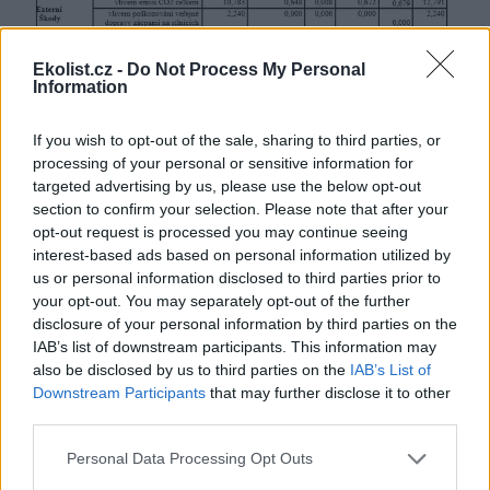
Ekolist.cz -
Do Not Process My Personal
Information
If you wish to opt-out of the sale, sharing to third parties, or
processing of your personal or sensitive information for
targeted advertising by us, please use the below opt-out
Tabulka - Hrubé a čisté nekalkulované náklady v dopravě ČR 2010
v mld. Kč
section to confirm your selection. Please note that after your
Licence |
Všechna práva vyhrazena. Další šíření je možné jen se souhlasem
opt-out request is processed you may continue seeing
autora
Zdroj |
Zdroj vlastní výpočty s využitím dostupných dat. Zdroje
interest-based ads based on personal information utilized by
dat: Ministerstvo dopravy, Státní fond dopravní infrastruktury, Český
statistický úřad, Ministerstvo financí, České dráhy, Drážní inspekce, Výroční
us or personal information disclosed to third parties prior to
zprávy Sdružení dopravních podniků ČR za rok 2010,
your opt-out. You may separately opt-out of the further
disclosure of your personal information by third parties on the
Hrubé nekalkulované náklady základních oborů dopravy
IAB’s list of downstream participants. This information may
jsou náklady, které nejsou zahrnuty do tržních cen
also be disclosed by us to third parties on the
IAB’s List of
dopravních výkonů. V ČR v letech 1993-2010 činily mezi 7-8
Downstream Participants
that may further disclose it to other
% hrubého domácího produktu, HDP. To je hodně, leč
third parties.
dopravní politika to z velké části ignoruje. Čisté
nekalkulované náklady jsou hrubé očištěné o mimořádné
Personal Data Processing Opt Outs
výnosy – výnos spotřební daně za pohonné hmoty, placené
jednotlivými obory dopravy, a výnos zpoplatnění užívání