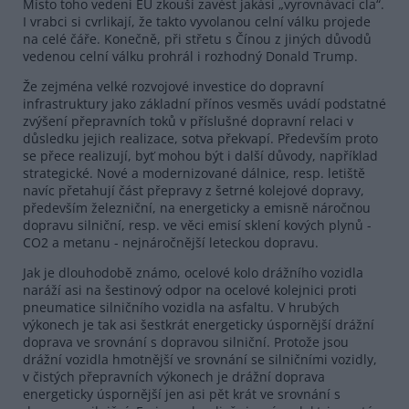
Místo toho vedení EU zkouší zavést jakási „vyrovnávací cla“.
I vrabci si cvrlikají, že takto vyvolanou celní válku projede
na celé čáře. Konečně, při střetu s Čínou z jiných důvodů
vedenou celní válku prohrál i rozhodný Donald Trump.
Že zejména velké rozvojové investice do dopravní
infrastruktury jako základní přínos vesměs uvádí podstatné
zvýšení přepravních toků v příslušné dopravní relaci v
důsledku jejich realizace, sotva překvapí. Především proto
se přece realizují, byť mohou být i další důvody, například
strategické. Nové a modernizované dálnice, resp. letiště
navíc přetahují část přepravy z šetrné kolejové dopravy,
především železniční, na energeticky a emisně náročnou
dopravu silniční, resp. ve věci emisí sklení kových plynů -
CO2 a metanu - nejnáročnější leteckou dopravu.
Jak je dlouhodobě známo, ocelové kolo drážního vozidla
naráží asi na šestinový odpor na ocelové kolejnici proti
pneumatice silničního vozidla na asfaltu. V hrubých
výkonech je tak asi šestkrát energeticky úspornější drážní
doprava ve srovnání s dopravou silniční. Protože jsou
drážní vozidla hmotnější ve srovnání se silničními vozidly,
v čistých přepravních výkonech je drážní doprava
energeticky úspornější jen asi pět krát ve srovnání s