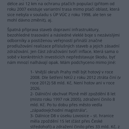
délce asi 12 km na ochranu ptačích populací (přitom od
roku 2007 existuje variantní trasa mimo ptačí oblast, která
sice nebyla v souladu s ÚP VÚC z roku 1998, ale ten se
mohl dávno změnit), aj.
Špatná příprava staveb dopravní infrastruktury,
bezohledné trasování a následné vleklé boje s nezávislými
odborníky a postiženou veřejností přináší značné
prodlužování realizace příslušných staveb a jejich zásadní
zdražování. Jen část zdražování tvoří inflace, která sama o
sobě v konkrétních investicích nepředstavuje škodu, byť
nám mnozí nalhávají opak. Mám podchyceno mimo jiné:
1- Vnější okruh Prahy měl být hotový v roce
2008. Dle šetření NKÚ z roku 2012 ztráta činí (v
roce 2012) 58 mld. Kč, Není hotov ani v roce
2026.
2- Dálniční obchvat Plzně měl zpoždění 8 let
(místo roku 1997 rok 2005), zdražení činilo 8
mld. Kč. Po tu dobu přes město vedla
„západovýchodní magistrála“,
3- Dálnice D8 v úseku Lovosice – st. hranice
měla zpoždění 15 let (část přes České
středohoří) a zdražení činilo přes 33 mld. Kč, z