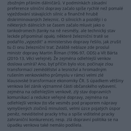
zbožným přáním dálničárů. V podmínkách zásadní
preference silniční dopravy začalo spíše rychlé než pomalé
vyježďování stávajících silnic a finančně hrubě
diskriminovaných železnic. O silnicích a později i o
některých dálnicích se časem začalo mluvit jako o
tankodromech (tanky na ně nesměly, ale technický stav
leckde připomínal opak), některé železniční tratě se
podařilo „vyjezdit“ a ministerstvo dopravy řešilo, jak zrušit
tu či onu železniční trať. Zvláště neblaze zde proslul
ministr dopravy Martin Říman (1996-97, ODS) a Vít Bárta
(2010-13, Věci veřejné). Že zejména odlehlejší venkov
doslova umírá? Ano, byť příčin bylo více, počínaje zlou
transformací zemědělství a lesnictví a hromadným
rušením venkovského průmyslu v rámci velmi zlé
klausovské transformace ekonomiky ČR. S úpadkem většiny
venkova šel zánik významné části občanského vybavení,
zejména na odlehlejším venkově, zlý stav dopravních
komunikací a redukce veřejné dopravy, zejména na
odlehlejší venkov (to vše vesměs pod praporem nápravy
vymyšlených zločinů minulosti, velmi úzce pojatých úspor
peněz, neviditelné pracky trhu a spíše viditelné pracky
zahraniční konkurence), resp. zlá dopravní politika se na
úpadku venkova také nemálo podílela.