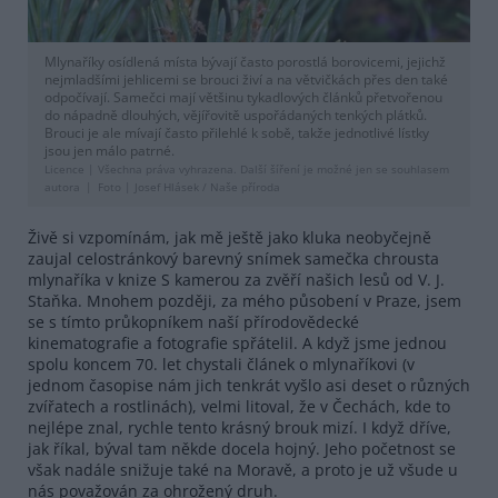
Mlynaříky osídlená místa bývají často porostlá borovicemi, jejichž
nejmladšími jehlicemi se brouci živí a na větvičkách přes den také
odpočívají. Samečci mají většinu tykadlových článků přetvořenou
do nápadně dlouhých, vějířovitě uspořádaných tenkých plátků.
Brouci je ale mívají často přilehlé k sobě, takže jednotlivé lístky
jsou jen málo patrné.
Licence |
Všechna práva vyhrazena. Další šíření je možné jen se souhlasem
autora
Foto |
Josef Hlásek / Naše příroda
Živě si vzpomínám, jak mě ještě jako kluka neobyčejně
zaujal celostránkový barevný snímek samečka chrousta
mlynaříka v knize S kamerou za zvěří našich lesů od V. J.
Staňka. Mnohem později, za mého působení v Praze, jsem
se s tímto průkopníkem naší přírodovědecké
kinematografie a fotografie spřátelil. A když jsme jednou
spolu koncem 70. let chystali článek o mlynaříkovi (v
jednom časopise nám jich tenkrát vyšlo asi deset o různých
zvířatech a rostlinách), velmi litoval, že v Čechách, kde to
nejlépe znal, rychle tento krásný brouk mizí. I když dříve,
jak říkal, býval tam někde docela hojný. Jeho početnost se
však nadále snižuje také na Moravě, a proto je už všude u
nás považován za ohrožený druh.