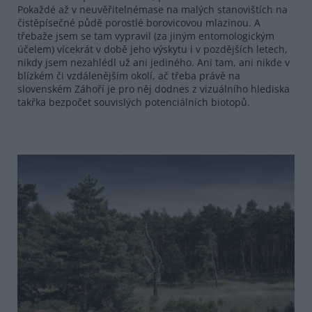
Pokaždé až v neuvěřitelnémase na malých stanovištích na
čistěpísečné půdě porostlé borovicovou mlazinou. A
třebaže jsem se tam vypravil (za jiným entomologickým
účelem) vícekrát v době jeho výskytu i v pozdějších letech,
nikdy jsem nezahlédl už ani jediného. Ani tam, ani nikde v
blízkém či vzdálenějším okolí, ač třeba právě na
slovenském Záhoří je pro něj dodnes z vizuálního hlediska
takřka bezpočet souvislých potenciálních biotopů.