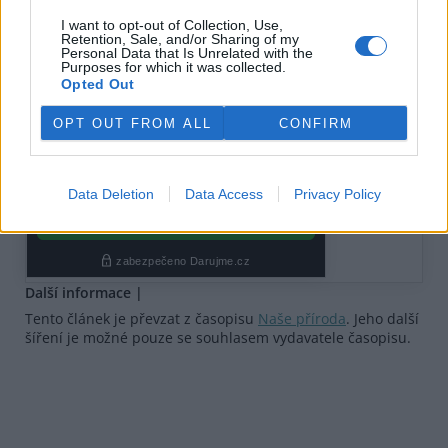
I want to opt-out of Collection, Use,
Retention, Sale, and/or Sharing of my
Personal Data that Is Unrelated with the
Purposes for which it was collected.
Opted Out
OPT OUT FROM ALL
CONFIRM
Data Deletion
Data Access
Privacy Policy
Další informace |
Tento článek je převzat z časopisu
Naše příroda
. Jeho další
šíření je možné pouze se souhlasem vydavatele časopisu.