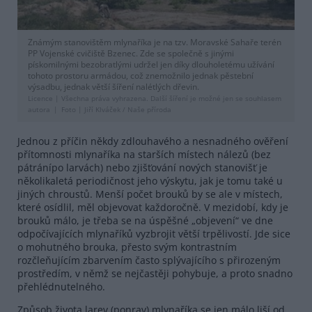
Známým stanovištěm mlynaříka je na tzv. Moravské Sahaře terén
PP Vojenské cvičiště Bzenec. Zde se společně s jinými
pískomilnými bezobratlými udržel jen díky dlouholetému užívání
tohoto prostoru armádou, což znemožnilo jednak pěstební
výsadbu, jednak větší šíření nalétlých dřevin.
Licence |
Všechna práva vyhrazena. Další šíření je možné jen se souhlasem
autora
Foto |
Jiří Klváček / Naše příroda
Jednou z příčin někdy zdlouhavého a nesnadného ověření
přítomnosti mlynaříka na starších místech nálezů (bez
pátránípo larvách) nebo zjišťování nových stanovišť je
několikaletá periodičnost jeho výskytu, jak je tomu také u
jiných chroustů. Menší počet brouků by se ale v místech,
které osídlil, měl objevovat každoročně. V mezidobí, kdy je
brouků málo, je třeba se na úspěšné „objevení“ ve dne
odpočívajících mlynaříků vyzbrojit větší trpělivostí. Jde sice
o mohutného brouka, přesto svým kontrastním
rozčleňujícím zbarvením často splývajícího s přirozeným
prostředím, v němž se nejčastěji pohybuje, a proto snadno
přehlédnutelného.
Způsob života larev (ponrav) mlynaříka se jen málo liší od