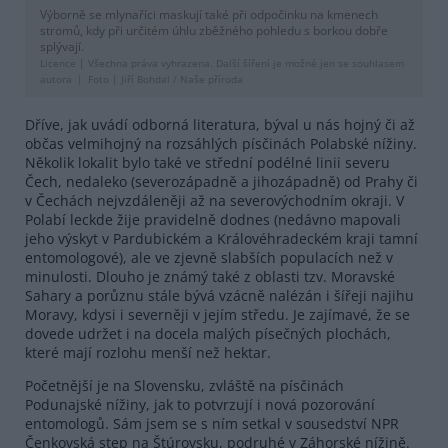
Výborně se mlynaříci maskují také při odpočinku na kmenech
stromů, kdy při určitém úhlu zběžného pohledu s borkou dobře
splývají.
Licence |
Všechna práva vyhrazena. Další šíření je možné jen se souhlasem
autora
Foto |
Jiří Bohdal / Naše příroda
Dříve, jak uvádí odborná literatura, býval u nás hojný či až
občas velmihojný na rozsáhlých písčinách Polabské nížiny.
Několik lokalit bylo také ve střední podélné linii severu
Čech, nedaleko (severozápadně a jihozápadně) od Prahy či
v Čechách nejvzdáleněji až na severovýchodním okraji. V
Polabí leckde žije pravidelně dodnes (nedávno mapovali
jeho výskyt v Pardubickém a Královéhradeckém kraji tamní
entomologové), ale ve zjevně slabších populacích než v
minulosti. Dlouho je známý také z oblasti tzv. Moravské
Sahary a porůznu stále bývá vzácně nalézán i šířeji najihu
Moravy, kdysi i severněji v jejím středu. Je zajímavé, že se
dovede udržet i na docela malých písečných plochách,
které mají rozlohu menší než hektar.
Početnější je na Slovensku, zvláště na písčinách
Podunajské nížiny, jak to potvrzují i nová pozorování
entomologů. Sám jsem se s ním setkal v sousedství NPR
Čenkovská step na Štúrovsku, podruhé v Záhorské nížině.