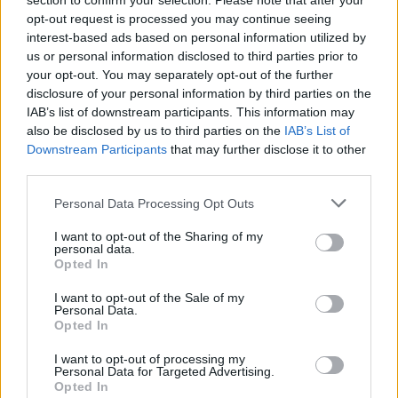
section to confirm your selection. Please note that after your
Chroust mlynařík je dalším z dlouhé řady našich velkých
opt-out request is processed you may continue seeing
ohrožených brouků. Proto by se mohlo zdát, že právě ta
interest-based ads based on personal information utilized by
jejich hřmotnost je činí víc zranitelnými. Tak tomu ale není.
Rozhodující úlohu tu samozřejmě vždymá vhodnost
us or personal information disclosed to third parties prior to
životního prostředí a dostatek obvyklé potravy. A to platí
your opt-out. You may separately opt-out of the further
zcela stejně jak pro ty největší, tak i pro ty nejdrobnější
disclosure of your personal information by third parties on the
druhy. Pouze s tím „rozdílem“, že úbytek těch nejmenších
IAB’s list of downstream participants. This information may
živočichů se většinou zjistí až při zvlášť k tomu zaměřených
also be disclosed by us to third parties on the
IAB’s List of
průzkumech. Je jisté, že ochrana nápadných druhů tak
Downstream Participants
that may further disclose it to other
významně prospěje i jiné drobné zvířeně. Proto při péči o
third parties.
stanoviště mlynaříka zachráníme rovněž řadu vesměs
všude už u nás vzácných, úzce specializovaných
Personal Data Processing Opt Outs
pískomilných (psamofilních) živočichů, jejichž jména
neobsahuje ani známá vyhláška MŽP ČR č. 395/1992 Sb.,
I want to opt-out of the Sharing of my
ani žádná jiná.
personal data.
Opted In
reklama
I want to opt-out of the Sale of my
Personal Data.
Opted In
I want to opt-out of processing my
Personal Data for Targeted Advertising.
Opted In