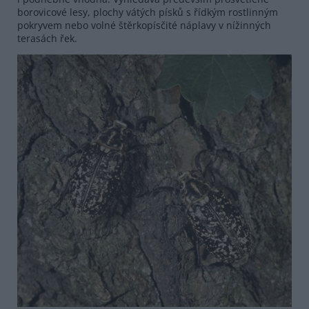
borovicové lesy, plochy vátých písků s řídkým rostlinným
pokryvem nebo volné štěrkopísčité náplavy v nížinných
terasách řek.