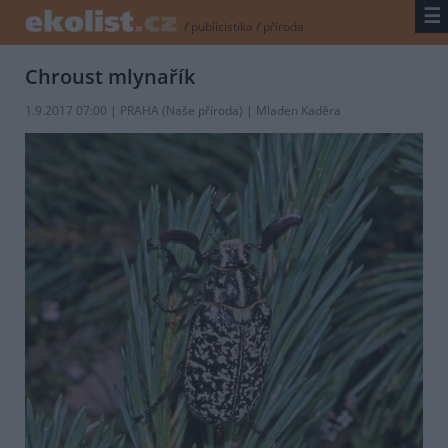
☰
/
publicistika
/
příroda
Chroust mlynařík
1.9.2017 07:00 | PRAHA (
Naše příroda
) | Mladen Kaděra