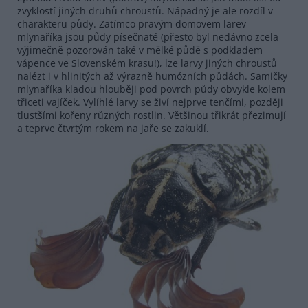
zvyklostí jiných druhů chroustů. Nápadný je ale rozdíl v
charakteru půdy. Zatímco pravým domovem larev
mlynaříka jsou půdy písečnaté (přesto byl nedávno zcela
výjimečně pozorován také v mělké půdě s podkladem
vápence ve Slovenském krasu!), lze larvy jiných chroustů
nalézt i v hlinitých až výrazně humózních půdách. Samičky
mlynaříka kladou hlouběji pod povrch půdy obvykle kolem
třiceti vajíček. Vylíhlé larvy se živí nejprve tenčími, později
tlustšími kořeny různých rostlin. Většinou třikrát přezimují
a teprve čtvrtým rokem na jaře se zakuklí.