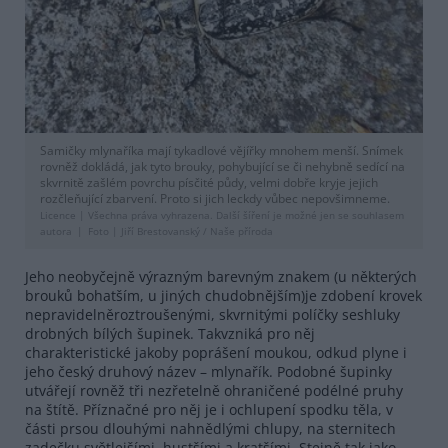
Samičky mlynaříka mají tykadlové vějířky mnohem menší. Snímek
rovněž dokládá, jak tyto brouky, pohybující se či nehybně sedící na
skvrnitě zašlém povrchu písčité půdy, velmi dobře kryje jejich
rozčleňující zbarvení. Proto si jich leckdy vůbec nepovšimneme.
Licence |
Všechna práva vyhrazena. Další šíření je možné jen se souhlasem
autora
Foto |
Jiří Brestovanský / Naše příroda
Jeho neobyčejně výrazným barevným znakem (u některých
brouků bohatším, u jiných chudobnějším)je zdobení krovek
nepravidelněroztroušenými, skvrnitými políčky seshluky
drobných bílých šupinek. Takvzniká pro něj
charakteristické jakoby poprášení moukou, odkud plyne i
jeho český druhový název – mlynařík. Podobné šupinky
utvářejí rovněž tři nezřetelně ohraničené podélné pruhy
na štítě. Příznačné pro něj je i ochlupení spodku těla, v
části prsou dlouhými nahnědlými chlupy, na sternitech
zadečku světlejšími, hustšími a kratšími. Stejně tak jako