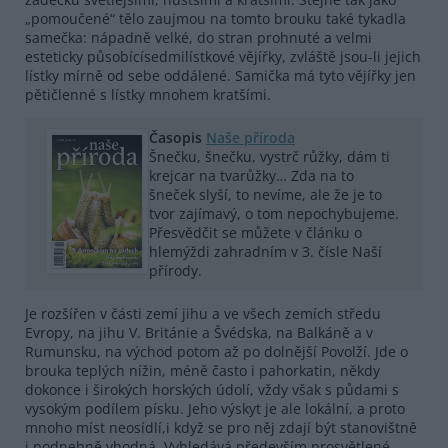
„pomoučené“ tělo zaujmou na tomto brouku také tykadla
samečka: nápadně velké, do stran prohnuté a velmi
esteticky působícísedmilístkové vějířky, zvláště jsou-li jejich
lístky mírně od sebe oddálené. Samička má tyto vějířky jen
pětičlenné s lístky mnohem kratšími.
Časopis
Naše příroda
Šnečku, šnečku, vystrč růžky, dám ti
krejcar na tvarůžky… Zda na to
šneček slyší, to nevíme, ale že je to
tvor zajímavý, o tom nepochybujeme.
Přesvědčit se můžete v článku o
hlemýždi zahradním v 3. čísle Naší
přírody.
Je rozšířen v části zemí jihu a ve všech zemích středu
Evropy, na jihu V. Británie a Švédska, na Balkáně a v
Rumunsku, na východ potom až po dolnější Povolží. Jde o
brouka teplých nížin, méně často i pahorkatin, někdy
dokonce i širokých horských údolí, vždy však s půdami s
vysokým podílem písku. Jeho výskyt je ale lokální, a proto
mnoho míst neosídlí,i když se pro něj zdají být stanovištně
i podnebně vhodná. Vyhledává především prosvětlené