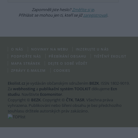
Zapomněli jste heslo?
Změňte si je
.
Přihlásit se mohou jen ti, kteří se již
zaregistrovali
.
O NÁS
NOVINKY NA WEBU
INZERUJTE U NÁS
PODPOŘTE NÁS
PŘEBÍRÁNÍ OBSAHU
TIŠTĚNÝ EKOLIST
MAPA STRÁNEK
DEJTE O SOBĚ VĚDĚT
ZPRÁVY E-MAILEM
COOKIES
Ekolist.cz
je vydáván občanským sdružením
BEZK
. ISSN 1802-9019.
Za
webhosting
a
publikační systém TOOLKIT
děkujeme
Ecn
studiu
. Navštivte
Ecomonitor
.
Copyright ©
BEZK
. Copyright ©
ČTK
,
TASR
. Všechna práva
vyhrazena. Publikování nebo šíření obsahu je bez předchozího
souhlasu držitele autorských práv zakázáno.