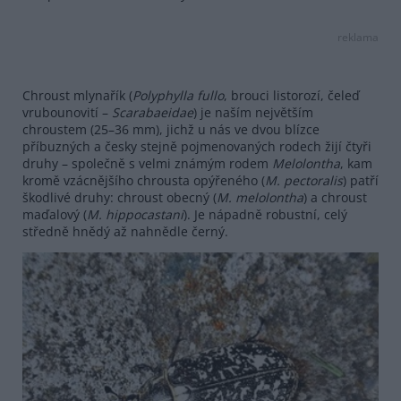
reklama
Chroust mlynařík (
Polyphylla fullo
, brouci listorozí, čeleď
vrubounovití –
Scarabaeidae
) je naším největším
chroustem (25–36 mm), jichž u nás ve dvou blízce
příbuzných a česky stejně pojmenovaných rodech žijí čtyři
druhy – společně s velmi známým rodem
Melolontha
, kam
kromě vzácnějšího chrousta opýřeného (
M. pectoralis
) patří
škodlivé druhy: chroust obecný (
M. melolontha
) a chroust
maďalový (
M. hippocastani
). Je nápadně robustní, celý
středně hnědý až nahnědle černý.