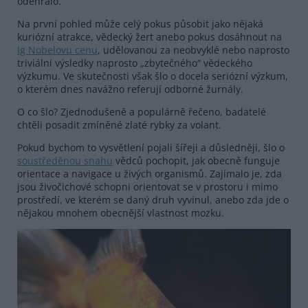
odehrálo.
Na první pohled může celý pokus působit jako nějaká
kuriózní atrakce, vědecký žert anebo pokus dosáhnout na
Ig Nobelovu cenu
, udělovanou za neobvyklé nebo naprosto
triviální výsledky naprosto „zbytečného“ vědeckého
výzkumu. Ve skutečnosti však šlo o docela seriózní výzkum,
o kterém dnes navážno referují odborné žurnály.
O co šlo? Zjednodušeně a populárně řečeno, badatelé
chtěli posadit zmíněné zlaté rybky za volant.
Pokud bychom to vysvětlení pojali šířeji a důsledněji, šlo o
soustředěnou snahu
vědců pochopit, jak obecně funguje
orientace a navigace u živých organismů. Zajímalo je, zda
jsou živočichové schopni orientovat se v prostoru i mimo
prostředí, ve kterém se daný druh vyvinul, anebo zda jde o
nějakou mnohem obecnější vlastnost mozku.