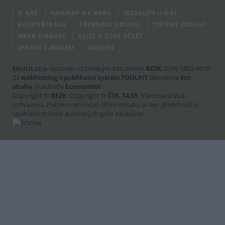
O NÁS
NOVINKY NA WEBU
INZERUJTE U NÁS
PODPOŘTE NÁS
PŘEBÍRÁNÍ OBSAHU
TIŠTĚNÝ EKOLIST
MAPA STRÁNEK
DEJTE O SOBĚ VĚDĚT
ZPRÁVY E-MAILEM
COOKIES
Ekolist.cz
je vydáván občanským sdružením
BEZK
. ISSN 1802-9019.
Za
webhosting
a
publikační systém TOOLKIT
děkujeme
Ecn
studiu
. Navštivte
Ecomonitor
.
Copyright ©
BEZK
. Copyright ©
ČTK
,
TASR
. Všechna práva
vyhrazena. Publikování nebo šíření obsahu je bez předchozího
souhlasu držitele autorských práv zakázáno.