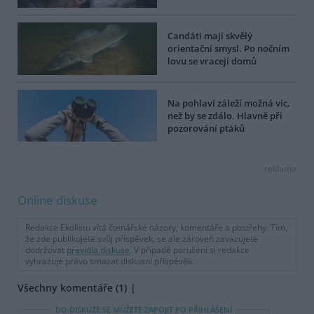
Candáti mají skvělý
orientační smysl. Po nočním
lovu se vracejí domů
Na pohlaví záleží možná víc,
než by se zdálo. Hlavně při
pozorování ptáků
reklama
Online diskuse
Redakce Ekolistu vítá čtenářské názory, komentáře a postřehy. Tím,
že zde publikujete svůj příspěvek, se ale zároveň zavazujete
dodržovat
pravidla diskuse
. V případě porušení si redakce
vyhrazuje právo smazat diskusní příspěvěk
Všechny komentáře (1)
DO DISKUZE SE MŮŽETE ZAPOJIT PO PŘIHLÁŠENÍ