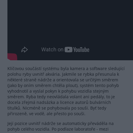
Klíčovou součástí systému byla kamera a software sledující
polohu ryby uvnitř akvária. Jakmile se rybka přesunula k
některé straně nádrže a orientovala se určitým směrem
(jako by oním směrem chtěla plout), systém tento pohyb
vyhodnotil a vyslal pokyn k pohybu vozidla stejným
směrem. Ryba tedy neovládala volant ani pedály, to je
docela zřejmá nadsázka a licence autorů bulvárních
titulků. Nicméně se pohybovala po souši. Byť tedy
přirozeně, ve vodě, ale přesto po souši.
Její pozice uvnitř nádrže se automaticky převáděla na
pohyb celého vozidla. Po podlaze laboratoře - mezi