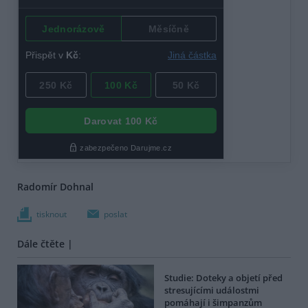
Radomír Dohnal
tisknout
poslat
Dále čtěte |
Studie: Doteky a objetí před
stresujícími událostmi
pomáhají i šimpanzům