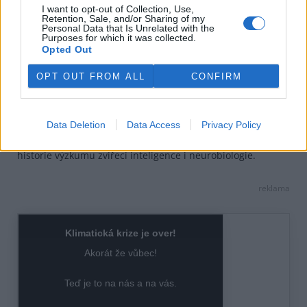
i pro ně zpočátku nepřirozené a náročné. Jakmile však
I want to opt-out of Collection, Use,
mozek pochopí souvislosti mezi pohybem a výsledkem,
Retention, Sale, and/or Sharing of my
Personal Data that Is Unrelated with the
stane se nová činnost téměř automatickou.
Purposes for which it was collected.
Opted Out
Experiment se zlatými rybkami tak není jen kuriózní
ukázkou zvířat za volantem.
OPT OUT FROM ALL
CONFIRM
Přináší cenné poznatky o schopnosti mozku učit se,
přizpůsobovat se novým podmínkám a řešit problémy i v
prostředí, pro které nebyl evolučně „navržen“. Ačkoli ryby
Data Deletion
Data Access
Privacy Policy
po skončení výzkumu nezískaly řidičský průkaz a vrátily se
zpět do svých akvárií, jejich neobvyklá jízda se zapsala do
historie výzkumu zvířecí inteligence i neurobiologie.
reklama