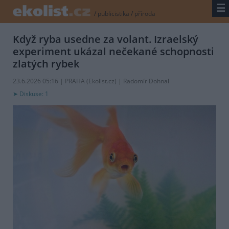
☰
/
publicistika
/
příroda
Když ryba usedne za volant. Izraelský
experiment ukázal nečekané schopnosti
zlatých rybek
23.6.2026 05:16 | PRAHA (
Ekolist.cz
) | Radomír Dohnal
Diskuse: 1