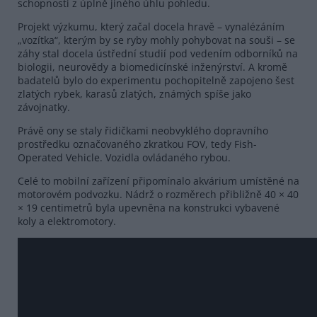
schopnosti z úplně jiného úhlu pohledu.
Projekt výzkumu, který začal docela hravě – vynalézáním
„vozítka“, kterým by se ryby mohly pohybovat na souši – se
záhy stal docela ústřední studií pod vedením odborníků na
biologii, neurovědy a biomedicínské inženýrství. A kromě
badatelů bylo do experimentu pochopitelně zapojeno šest
zlatých rybek, karasů zlatých, známých spíše jako
závojnatky.
Právě ony se staly řidičkami neobvyklého dopravního
prostředku označovaného zkratkou FOV, tedy Fish-
Operated Vehicle. Vozidla ovládaného rybou.
Celé to mobilní zařízení připomínalo akvárium umístěné na
motorovém podvozku. Nádrž o rozměrech přibližně 40 × 40
× 19 centimetrů byla upevněna na konstrukci vybavené
koly a elektromotory.