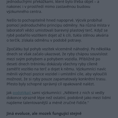
jednoduchými překážkami, které bylo třeba objet – a
nakonec i v prostředí mimo zastavěnou budovu
výzkumného centra.
Nešlo to pochopitelně hned napoprvé. Výcvik probíhal
pomocí jednoduchého principu odměny. Na různá místa v
laboratoři vědci umisťovali barevný plastový terč. Když se
rybě podařilo vozítkem dojet až k cíli, ťukla stěnou akvária
o terčík, získala odměnu v podobě potravy.
Zpočátku byl pohyb vozítek víceméně náhodný. Po několika
dnech se však začalo ukazovat, že ryby chápou souvislost
mezi svým pohybem a pohybem vozidla. Přibližně po
deseti dnech tréninku dokázaly všechny ryby cíleně
zaměřit vozítko na terč a dojet k němu. Výzkumníci navíc
měnili výchozí pozice vozidel i umístění cíle, aby vyloučili
možnost, že si ryby pouze zapamatovaly konkrétní trasu.
Přesto byly schopné správný cíl opakovaně nalézt.
Jak
podotýkají
sami výzkumníci: „Některé z nich si vedly
dokonce výrazně lépe než ostatní, podobně jako mezi lidmi
najdeme talentovanější a méně zručné řidiče.“
Jiná evoluce, ale mozek fungující stejně