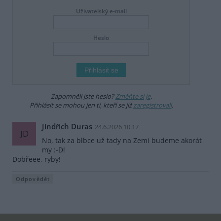
Uživatelský e-mail
Heslo
Zapomněli jste heslo?
Změňte si je
.
Přihlásit se mohou jen ti, kteří se již
zaregistrovali
.
Jindřich Duras
24.6.2026 10:17
JD
No, tak za blbce už tady na Zemi budeme akorát
my :-D!
Dobřeee, ryby!
Odpovědět