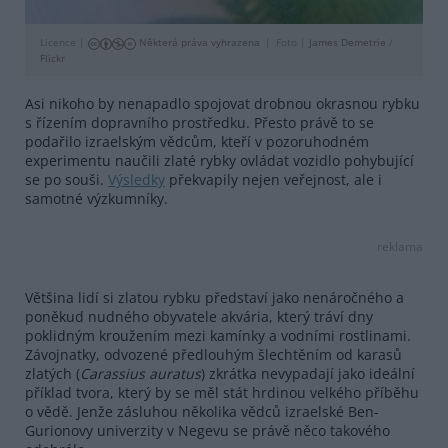
Licence |
Některá práva vyhrazena
Foto |
James Demetrie
/
Flickr
Asi nikoho by nenapadlo spojovat drobnou okrasnou rybku
s řízením dopravního prostředku. Přesto právě to se
podařilo izraelským vědcům, kteří v pozoruhodném
experimentu naučili zlaté rybky ovládat vozidlo pohybující
se po souši.
Výsledky
překvapily nejen veřejnost, ale i
samotné výzkumníky.
reklama
Většina lidí si zlatou rybku představí jako nenáročného a
poněkud nudného obyvatele akvária, který tráví dny
poklidným kroužením mezi kamínky a vodními rostlinami.
Závojnatky, odvozené předlouhým šlechtěním od karasů
zlatých (
Carassius auratus
) zkrátka nevypadají jako ideální
příklad tvora, který by se měl stát hrdinou velkého příběhu
o vědě. Jenže zásluhou několika vědců izraelské Ben-
Gurionovy univerzity v Negevu se právě něco takového