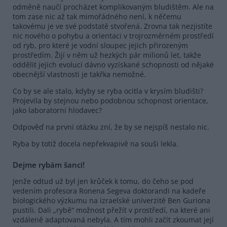
odměně naučí procházet komplikovaným bludištěm. Ale na
tom zase nic až tak mimořádného není, k něčemu
takovému je ve své podstatě stvořená. Zrovna tak nezjistíte
nic nového o pohybu a orientaci v trojrozměrném prostředí
od ryb, pro které je vodní sloupec jejich přirozeným
prostředím. Žijí v něm už hezkých pár milionů let, takže
oddělit jejich evolucí dávno vyzískané schopnosti od nějaké
obecnější vlastnosti je takřka nemožné.
Co by se ale stalo, kdyby se ryba ocitla v krysím bludišti?
Projevila by stejnou nebo podobnou schopnost orientace,
jako laboratorní hlodavec?
Odpověď na první otázku zní, že by se nejspíš nestalo nic.
Ryba by totiž docela nepřekvapivě na souši lekla.
Dejme rybám šanci!
Jenže odtud už byl jen krůček k tomu, do čeho se pod
vedením profesora Ronena Segeva doktorandi na kadeře
biologického výzkumu na izraelské univerzitě Ben Guriona
pustili. Dali „rybě“ možnost přežít v prostředí, na které ani
vzdáleně adaptovaná nebyla. A tím mohli začít zkoumat její