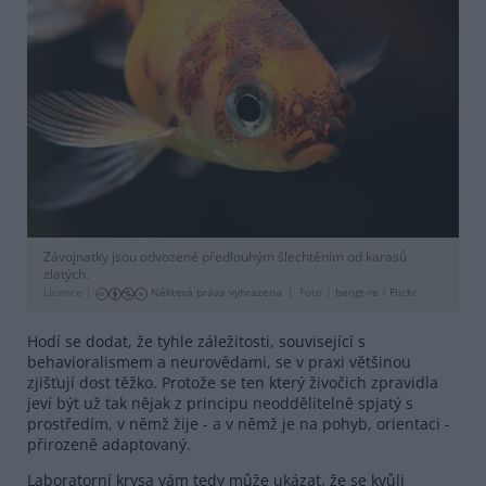
Závojnatky jsou odvozené předlouhým šlechtěním od karasů
zlatých.
Licence |
Některá práva vyhrazena
Foto |
bengt-re
/
Flickr
Hodí se dodat, že tyhle záležitosti, související s
behavioralismem a neurovědami, se v praxi většinou
zjišťují dost těžko. Protože se ten který živočich zpravidla
jeví být už tak nějak z principu neoddělitelně spjatý s
prostředím, v němž žije - a v němž je na pohyb, orientaci -
přirozeně adaptovaný.
Laboratorní krysa vám tedy může ukázat, že se kvůli