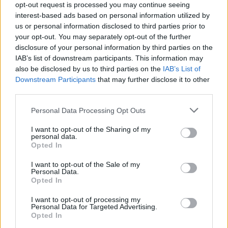
opt-out request is processed you may continue seeing
„Mýtus démonické drogy“
interest-based ads based on personal information utilized by
nahlodaly až krysy žijící v
hravém parku plném
us or personal information disclosed to third parties prior to
podnětů
your opt-out. You may separately opt-out of the further
disclosure of your personal information by third parties on the
Ryby totiž dokázaly řešit úkol v prostředí, které se zásadně
IAB’s list of downstream participants. This information may
lišilo od jejich přirozeného světa.
also be disclosed by us to third parties on the
IAB’s List of
Downstream Participants
that may further disclose it to other
Navíc musely překonat i další komplikaci. Světlo se totiž ve
third parties.
vodě a ve vzduchu šíří odlišně, takže obraz okolního
prostředí vnímaly jinak, než na co jsou zvyklé. Přesto se
Personal Data Processing Opt Outs
novým podmínkám rychle přizpůsobily.
Podle neurovědce Segeva nejsou ryby v ničem primitivnější
I want to opt-out of the Sharing of my
personal data.
než lidé, pouze si prošly jinou evoluční cestou. Jejich
Opted In
mozek se vyvíjel odděleně více než 450 milionů let, a
přesto vykazuje schopnosti, které mají s ostatními
I want to opt-out of the Sale of my
obratlovci mnoho společného. A právě hledání těchto
Personal Data.
společných principů patří mezi hlavní cíle výzkumů katedry
Opted In
biologických věd univerzity Bena Guriona.
I want to opt-out of processing my
Shachar Givon, jeden z autorů studie, připomíná, že
Personal Data for Targeted Advertising.
podobnou zkušenost zažívají i lidé při osvojování nových
Opted In
dovedností. Naučit se jezdit na kole nebo řídit automobil je