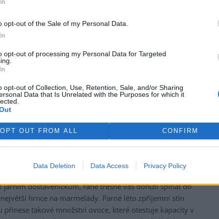
In
o opt-out of the Sale of my Personal Data.
rek
In
to opt-out of processing my Personal Data for Targeted
ing.
In
o opt-out of Collection, Use, Retention, Sale, and/or Sharing
ersonal Data that Is Unrelated with the Purposes for which it
lected.
Out
OPT OUT FROM ALL
CONFIRM
Data Deletion
Data Access
Privacy Policy
 dech v jakémkoliv ročním období. Bzučící včely v
k jarním dostaveníčkům, rané třešně vás donutí šplhat do
největší hrnce na marmelády. Parné léto zpříjemní stín
 přinese takové množství ovoce, které otestuje kapacity v