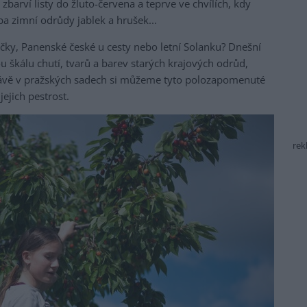
zbarví listy do žluto-červena a teprve ve chvílích, kdy
epa zimní odrůdy jablek a hrušek...
ičky, Panenské české u cesty nebo letní Solanku? Dnešní
 škálu chutí, tvarů a barev starých krajových odrůd,
ávě v pražských sadech si můžeme tyto polozapomenuté
ejich pestrost.
rek