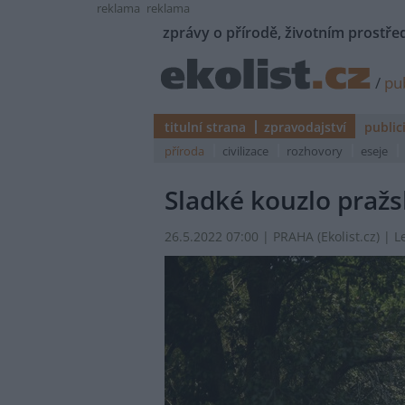
reklama
reklama
zprávy o přírodě, životním prostřed
/
pub
titulní strana
zpravodajství
public
příroda
civilizace
rozhovory
eseje
Sladké kouzlo pražs
26.5.2022 07:00 | PRAHA (
Ekolist.cz
) | 