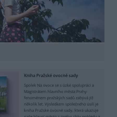
Kniha Pražské ovocné sady
Spolek Na ovoce se s úzké spolupráci a
Magistrátem hlavního města Prahy
fenoménem pražských sadů zabývá již
několik let. Výsledkem společného úsilí je
kniha Pražské ovocné sady, která ukazuje
naše hlavní město z jiného úhlu pohledu a