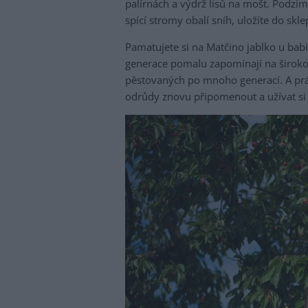
palírnách a výdrž lisů na mošt. Podzim 
spící stromy obalí sníh, uložíte do skl
Pamatujete si na Matčino jablko u bab
generace pomalu zapomínají na širokou
pěstovaných po mnoho generací. A pr
odrůdy znovu připomenout a užívat si j