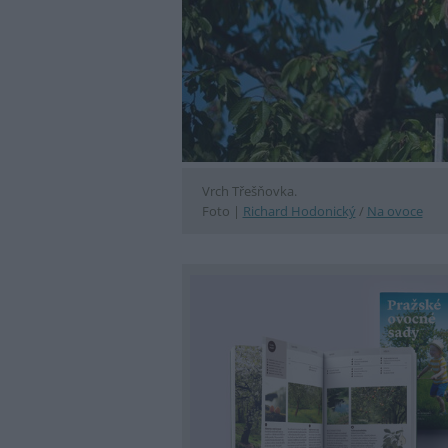
Vrch Třešňovka.
Foto |
Richard Hodonický
/
Na ovoce