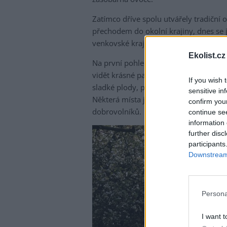
Zatímco dříve spolu utvářely tradiční
přechodem do okolní krajiny, dnes se j
venkovské krajiny.
Ekolist.cz
Na první pohled může ovocný sad vedle
vidět krásné paradoxy minulého a souča
If you wish 
sladké plody, prostor pro dětské hry 
sensitive in
Některá místa jsou zapomenutá a někte
confirm you
dobrovolníků.
continue se
information 
further disc
participants
Downstream 
Persona
I want t