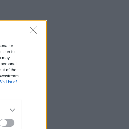
sonal or
ection to
ou may
 personal
out of the
 downstream
B’s List of