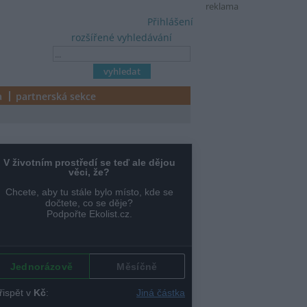
reklama
Přihlášení
rozšířené vyhledávání
a
partnerská sekce