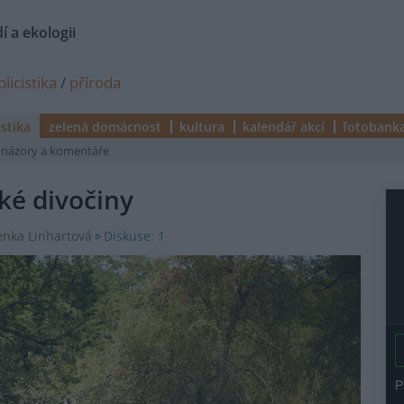
í a ekologii
licistika
/
příroda
istika
zelená domácnost
kultura
kalendář akcí
fotobank
názory a komentáře
ké divočiny
Diskuse: 1
Lenka Linhartová