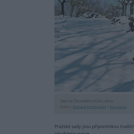
Sad na Červeném vrchu, zima.
Foto |
Richard Hodonický
/
Na ovoce
Pražské sady jsou připomínkou tradičn
zásobárna ovoce.