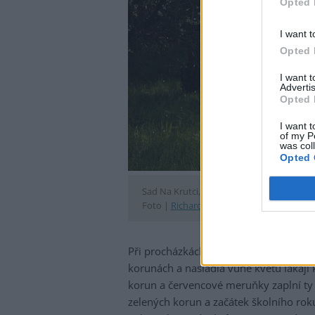
Opted 
I want t
Opted 
I want 
Advertis
Opted 
I want t
of my P
was col
Opted 
Sad Na Krutci, jaro.
Foto |
Richard Hodonický
/
Na ovoce
Při procházkách pražskými sady se tají
korunách a nasládlá vůně květů lákají 
korun a červencové meruňky zaplní ty 
zelených korun a začátek školního roku