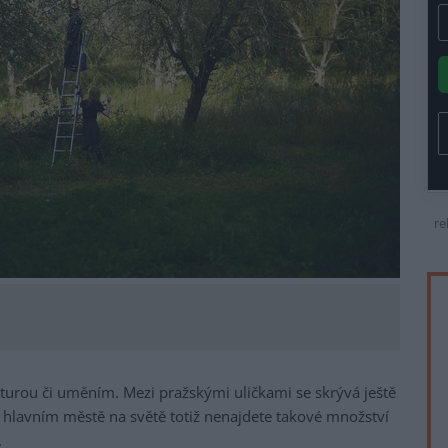
re
kturou či uměním. Mezi pražskými uličkami se skrývá ještě
 hlavním městě na světě totiž nenajdete takové množství
.