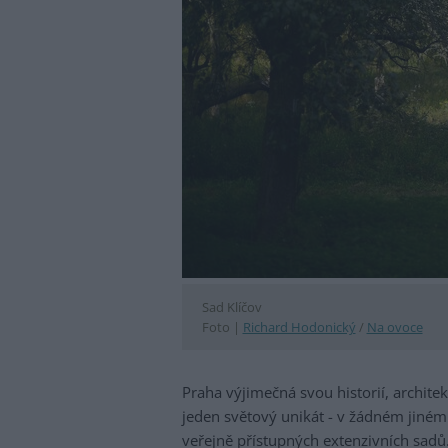
Sad Klíčov
Foto |
Richard Hodonický
/
Na ovoce
Praha výjimečná svou historií, archite
jeden světový unikát - v žádném jiném
veřejně přístupných extenzivních sadů