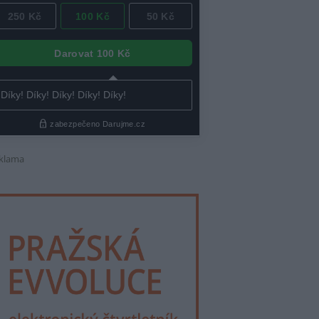
klama