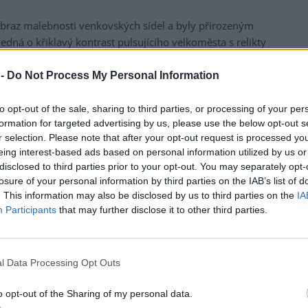
 obraz malebnosti venkovských sídel a byly přirozeným
edná o křiklavý kontrast pulsujícího velkoměsta s relikty
 -
Do Not Process My Personal Information
 panelákového sídliště působit bizarně, na ten druhý lze
sného vývoje města. Stín, čerstvý vzduch, šumění listí,
to opt-out of the sale, sharing to third parties, or processing of your per
nebo sousedská setkávání, to všechno najdete právě zde.
formation for targeted advertising by us, please use the below opt-out s
ré naopak ožívají činností různých spolků a nadšených
r selection. Please note that after your opt-out request is processed y
eing interest-based ads based on personal information utilized by us or
disclosed to third parties prior to your opt-out. You may separately opt-
losure of your personal information by third parties on the IAB’s list of
. This information may also be disclosed by us to third parties on the
IA
Participants
that may further disclose it to other third parties.
l Data Processing Opt Outs
o opt-out of the Sharing of my personal data.