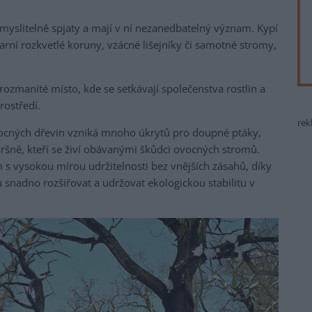
myslitelně spjaty a mají v ní nezanedbatelný význam. Kypí
 jarní rozkvetlé koruny, vzácné lišejníky či samotné stromy,
ozmanité místo, kde se setkávají společenstva rostlin a
rostředí.
rek
ocných dřevin vzniká mnoho úkrytů pro doupné ptáky,
 sršně, kteří se živí obávanými škůdci ovocných stromů.
 s vysokou mírou udržitelnosti bez vnějších zásahů, díky
nadno rozšiřovat a udržovat ekologickou stabilitu v