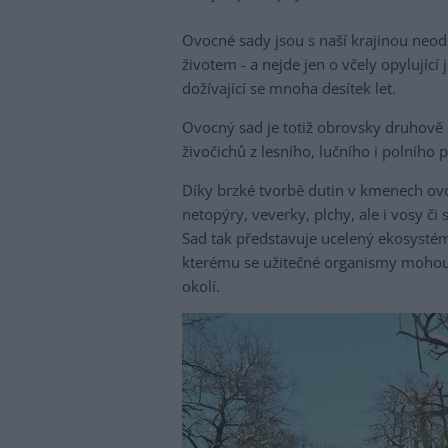
Ovocné sady jsou s naší krajinou neod
životem - a nejde jen o včely opylující
dožívající se mnoha desítek let.
Ovocný sad je totiž obrovsky druhově r
živočichů z lesního, lučního i polního p
Díky brzké tvorbě dutin v kmenech ov
netopýry, veverky, plchy, ale i vosy či
Sad tak představuje ucelený ekosystém
kterému se užitečné organismy mohou s
okolí.