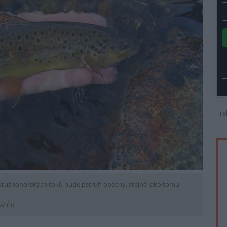
re
Krušnohorských toků bude pstruh obecný, stejně jako tomu
AV ČR