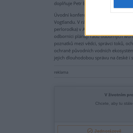
doplňuje Petr Blabolil.
Úvodní konference projektu se uskute
Vogtlandu. V rámci této akce se účastn
perlorodka) v Adorfu a do chovné stan
odborníci plánují řadu odborných work
poznatků mezi vědci, správci toků, ochr
ochraně původních vodních ekosystémů
jejich dlouhodobou správu na české i s
reklama