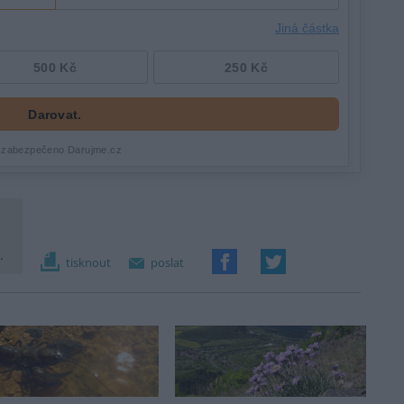
.
tisknout
poslat