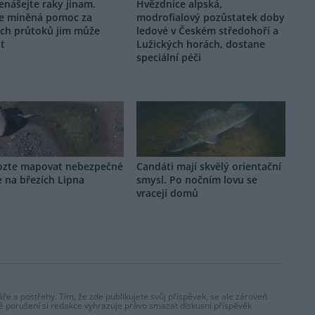
nášejte raky jinam.
Hvězdnice alpská,
e míněná pomoc za
modrofialový pozůstatek doby
ých průtoků jim může
ledové v Českém středohoří a
it
Lužických horách, dostane
speciální péči
zte mapovat nebezpečné
Candáti mají skvělý orientační
e na březích Lipna
smysl. Po nočním lovu se
vracejí domů
ře a postřehy. Tím, že zde publikujete svůj příspěvek, se ale zároveň
dě porušení si redakce vyhrazuje právo smazat diskusní příspěvěk