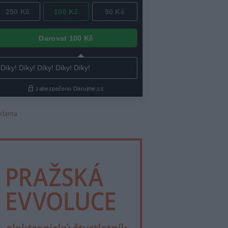
klama