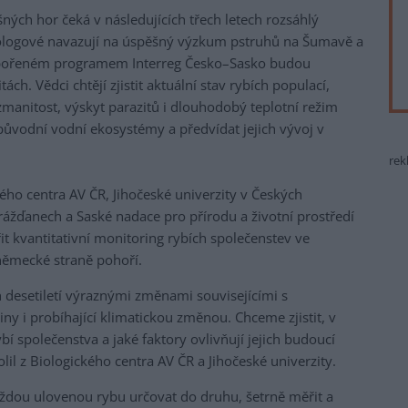
šných hor čeká v následujících třech letech rozsáhlý
iologové navazují na úspěšný výzkum pstruhů na Šumavě a
pořeném programem Interreg Česko–Sasko budou
ch. Vědci chtějí zjistit aktuální stav rybích populací,
ozmanitost, výskyt parazitů i dlouhodobý teplotní režim
ůvodní vodní ekosystémy a předvídat jejich vývoj v
rek
ého centra AV ČR, Jihočeské univerzity v Českých
rážďanech a Saské nadace pro přírodu a životní prostředí
t kvantitativní monitoring rybích společenstev ve
německé straně pohoří.
desetiletí výraznými změnami souvisejícími s
y i probíhající klimatickou změnou. Chceme zjistit, v
bí společenstva a jaké faktory ovlivňují jejich budoucí
olil z Biologického centra AV ČR a Jihočeské univerzity.
ždou ulovenou rybu určovat do druhu, šetrně měřit a