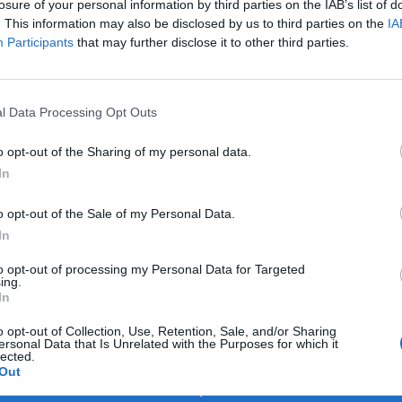
losure of your personal information by third parties on the IAB’s list of
. This information may also be disclosed by us to third parties on the
IA
Participants
that may further disclose it to other third parties.
l Data Processing Opt Outs
ších tocích k zachycení gradientů podmínek prostředí.
o opt-out of the Sharing of my personal data.
AV ČR
In
o opt-out of the Sale of my Personal Data.
dy založené na analýze environmentální DNA (eDNA). Ze
In
 zjišťovat přítomnost ryb i jejich parazitů. Současně
mické parametry vody a na vybraných lokalitách instalují
to opt-out of processing my Personal Data for Targeted
ing.
y.
In
netických metod, parazitologie a analýzy
o opt-out of Collection, Use, Retention, Sale, and/or Sharing
ersonal Data that Is Unrelated with the Purposes for which it
t dosud nejucelenější obraz o fungování horských
lected.
 základě získaných dat budeme vytvářet také teplotní
Out
společenstva reagovat na různé scénáře rostoucí teploty,“