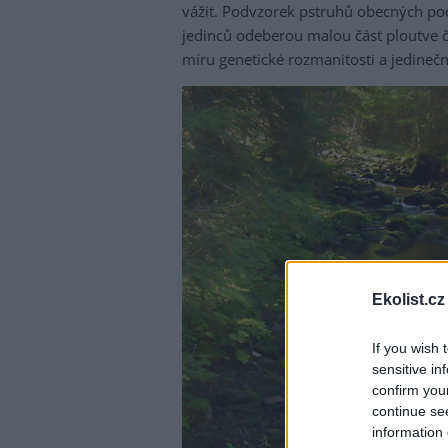
vážit. Podvzorek pstruhů obecných pod
jedinců odeberou malou část ploutve č
míru genetické rozmanitosti a jedinečn
Ekolist.cz
If you wish 
sensitive in
confirm you
continue se
information 