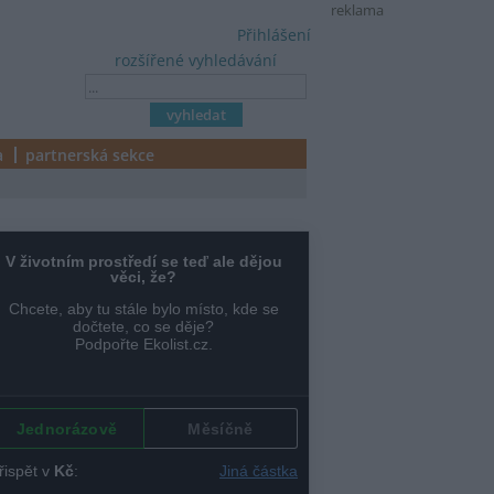
reklama
Přihlášení
rozšířené vyhledávání
a
partnerská sekce