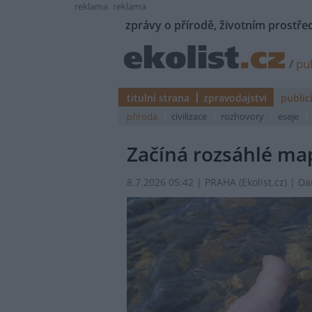
reklama
reklama
zprávy o přírodě, životním prostřed
/
pub
titulní strana
zpravodajství
public
příroda
civilizace
rozhovory
eseje
Začíná rozsáhlé ma
8.7.2026 05:42 | PRAHA (
Ekolist.cz
) | D