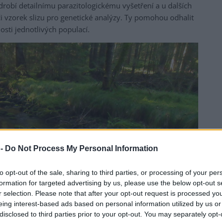
robí detailnímu parazitologickému vyšetření a u dalších
i vzorek slizu pro genetické analýzy. Ty pomohou odhalit
osti jednotlivých populací.
 -
Do Not Process My Personal Information
to opt-out of the sale, sharing to third parties, or processing of your per
formation for targeted advertising by us, please use the below opt-out s
r selection. Please note that after your opt-out request is processed y
eing interest-based ads based on personal information utilized by us or
disclosed to third parties prior to your opt-out. You may separately opt-