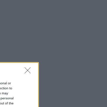
sonal or
ection to
ou may
 personal
out of the