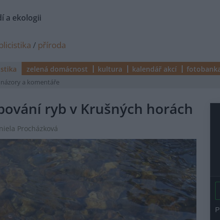
í a ekologii
licistika
/
příroda
istika
zelená domácnost
kultura
kalendář akcí
fotobank
názory a komentáře
pování ryb v Krušných horách
aniela Procházková