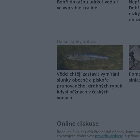
Bobři dokážou udržet vodu i
Nepře
ve vyprahlé krajině
Dobř
nízk
ublíž
Další články autora |
Vědci chtějí zastavit vymírání
Pomo
slunky obecné a piskoře
sinic
pruhovaného, drobných rybek
kdysi běžných v českých
vodách
Online diskuse
Redakce Ekolistu vítá čtenářské názory, komentá
zavazujete dodržovat
pravidla diskuse
. V přípa