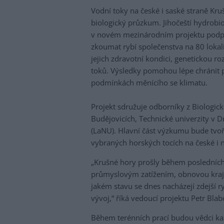
Vodní toky na české i saské straně Kru
biologický průzkum. Jihočeští hydrob
v novém mezinárodním projektu pod
zkoumat rybí společenstva na 80 lokalitá
jejich zdravotní kondici, genetickou r
toků. Výsledky pomohou lépe chránit p
podmínkách měnícího se klimatu.
Projekt sdružuje odborníky z Biologick
Budějovicích, Technické univerzity v D
(LaNU). Hlavní část výzkumu bude tvoři
vybraných horských tocích na české i 
„Krušné hory prošly během posledních 
průmyslovým zatížením, obnovou krajin
jakém stavu se dnes nacházejí zdejší ry
vývoj,“ říká vedoucí projektu Petr Blab
Během terénních prací budou vědci ka