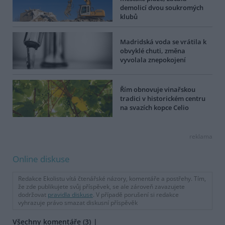
demolicí dvou soukromých
klubů
Madridská voda se vrátila k
obvyklé chuti, změna
vyvolala znepokojení
Řím obnovuje vinařskou
tradici v historickém centru
na svazích kopce Celio
reklama
Online diskuse
Redakce Ekolistu vítá čtenářské názory, komentáře a postřehy. Tím,
že zde publikujete svůj příspěvek, se ale zároveň zavazujete
dodržovat
pravidla diskuse
. V případě porušení si redakce
vyhrazuje právo smazat diskusní příspěvěk
Všechny komentáře (3)