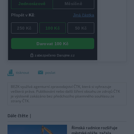
tisknout
poslat
BEZK využívá agenturní zpravodajství ČTK, která si vyhrazuje
veškerá práva. Publikování nebo další šíření obsahu ze zdrojů ČTK
je výslovně zakázáno bez předchozího písemného souhlasu ze
strany ČTK.
Dále čtěte |
Římská radnice rozšiřuje
městské pláže, začala