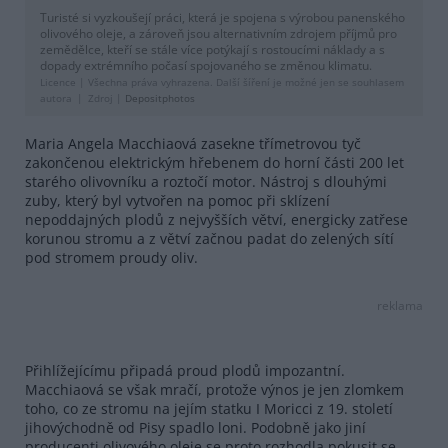
Turisté si vyzkoušejí práci, která je spojena s výrobou panenského
olivového oleje, a zároveň jsou alternativním zdrojem příjmů pro
zemědělce, kteří se stále více potýkají s rostoucími náklady a s
dopady extrémního počasí spojovaného se změnou klimatu.
Licence |
Všechna práva vyhrazena. Další šíření je možné jen se souhlasem
autora
Zdroj |
Depositphotos
Maria Angela Macchiaová zasekne třímetrovou tyč
zakončenou elektrickým hřebenem do horní části 200 let
starého olivovníku a roztočí motor. Nástroj s dlouhými
zuby, který byl vytvořen na pomoc při sklízení
nepoddajných plodů z nejvyšších větví, energicky zatřese
korunou stromu a z větví začnou padat do zelených sítí
pod stromem proudy oliv.
reklama
Přihlížejícímu připadá proud plodů impozantní.
Macchiaová se však mračí, protože výnos je jen zlomkem
toho, co ze stromu na jejím statku I Moricci z 19. století
jihovýchodně od Pisy spadlo loni. Podobně jako jiní
producenti olivového oleje se proto rozhodla pokusit se