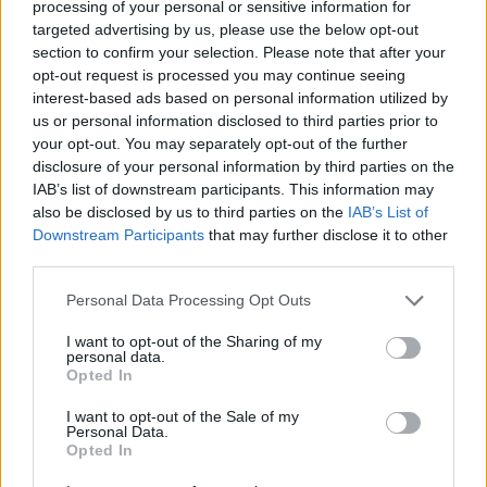
podobné legislativy pro producenty vína, který pomohl
processing of your personal or sensitive information for
řadě italských vinařů uspět v zahraničí. Ve stoletých
targeted advertising by us, please use the below opt-out
olivových hájích se tak konají akce od koncertů přes
section to confirm your selection. Please note that after your
meditační a jógová sezení mezi stromy až po cyklistické a
opt-out request is processed you may continue seeing
pěší výlety v pěstitelských oblastech. Říjnové akce
interest-based ads based on personal information utilized by
"Procházka po olivových polích" se ve 163 městech a
us or personal information disclosed to third parties prior to
vesnicích produkujících olej zúčastnilo více než 25 000 lidí.
your opt-out. You may separately opt-out of the further
Podobné příležitosti pro turisty, kteří milují olivový olej,
disclosure of your personal information by third parties on the
nabízejí i další země. Good Life Greece organizuje na
IAB’s list of downstream participants. This information may
řeckém ostrově Syros dovolenou spojenou se sběrem oliv,
also be disclosed by us to third parties on the
IAB’s List of
a olivové háje jsou zhruba pět minut chůze od pláže. Na
Downstream Participants
that may further disclose it to other
chorvatském ostrově Šolta je možné trhat dalmatské olivy z
third parties.
1000 let starých stromů. Akce organizuje prémiová značka
olivového oleje Olynthia. Fanoušci dona Quijota mohou
Personal Data Processing Opt Outs
navštívit olivové háje firmy García de la Cruz ve
španělském regionu La Mancha. Zájezdy na sběr oliv tam
I want to opt-out of the Sharing of my
zahrnují i návštěvu lisu na olivy ze 17. století.
personal data.
Opted In
Producenti vidí i vedlejší přínos většího cestovního ruchu.
Je to uznání množství práce, která stojí za výrobou jedné
I want to opt-out of the Sale of my
malé lahve olivového oleje. "Nejdůležitější je, že vidí, že to
Personal Data.
není jen o tom otočit kohoutkem a vytéká olej," říká
Opted In
Macchiaová.