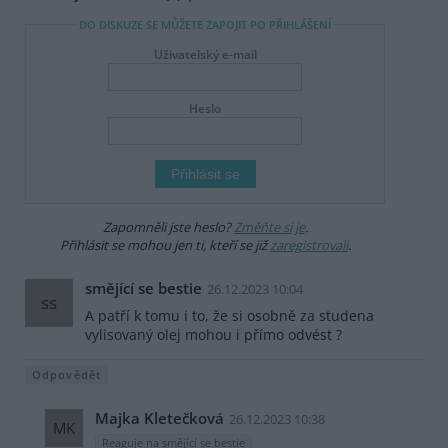
DO DISKUZE SE MŮŽETE ZAPOJIT PO PŘIHLÁŠENÍ
Uživatelský e-mail
Heslo
Zapomněli jste heslo?
Změňte si je
.
Přihlásit se mohou jen ti, kteří se již
zaregistrovali
.
smějící se bestie
26.12.2023 10:04
ss
A patří k tomu i to, že si osobně za studena
vylisovaný olej mohou i přímo odvést ?
Odpovědět
Majka Kletečková
26.12.2023 10:38
MK
Reaguje na smějící se bestie