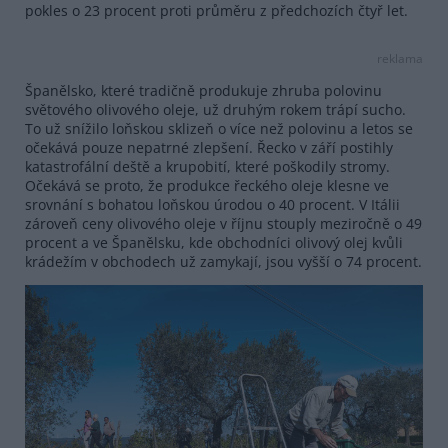
pokles o 23 procent proti průměru z předchozích čtyř let.
reklama
Španělsko, které tradičně produkuje zhruba polovinu
světového olivového oleje, už druhým rokem trápí sucho.
To už snížilo loňskou sklizeň o více než polovinu a letos se
očekává pouze nepatrné zlepšení. Řecko v září postihly
katastrofální deště a krupobití, které poškodily stromy.
Očekává se proto, že produkce řeckého oleje klesne ve
srovnání s bohatou loňskou úrodou o 40 procent. V Itálii
zároveň ceny olivového oleje v říjnu stouply meziročně o 49
procent a ve Španělsku, kde obchodníci olivový olej kvůli
krádežím v obchodech už zamykají, jsou vyšší o 74 procent.