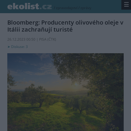
☰
/
zpravodajství
/
zprávy
Bloomberg: Producenty olivového oleje v
Itálii zachraňují turisté
26.12.2023 00:50 | PISA (
ČTK
)
Diskuse: 3