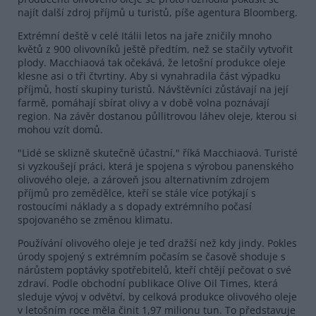
najít další zdroj příjmů u turistů, píše agentura Bloomberg.
Extrémní deště v celé Itálii letos na jaře zničily mnoho
květů z 900 olivovníků ještě předtím, než se stačily vytvořit
plody. Macchiaová tak očekává, že letošní produkce oleje
klesne asi o tři čtvrtiny. Aby si vynahradila část výpadku
příjmů, hostí skupiny turistů. Návštěvníci zůstávají na její
farmě, pomáhají sbírat olivy a v době volna poznávají
region. Na závěr dostanou půllitrovou láhev oleje, kterou si
mohou vzít domů.
"Lidé se sklizně skutečně účastní," říká Macchiaová. Turisté
si vyzkoušejí práci, která je spojena s výrobou panenského
olivového oleje, a zároveň jsou alternativním zdrojem
příjmů pro zemědělce, kteří se stále více potýkají s
rostoucími náklady a s dopady extrémního počasí
spojovaného se změnou klimatu.
Používání olivového oleje je teď dražší než kdy jindy. Pokles
úrody spojený s extrémním počasím se časově shoduje s
nárůstem poptávky spotřebitelů, kteří chtějí pečovat o své
zdraví. Podle obchodní publikace Olive Oil Times, která
sleduje vývoj v odvětví, by celková produkce olivového oleje
v letošním roce měla činit 1,97 milionu tun. To představuje