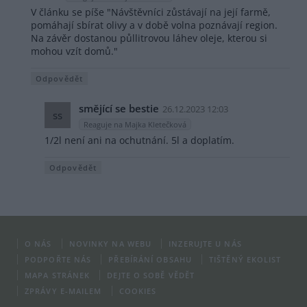
V článku se píše "Návštěvníci zůstávají na její farmě,
pomáhají sbírat olivy a v době volna poznávají region.
Na závěr dostanou půllitrovou láhev oleje, kterou si
mohou vzít domů."
Odpovědět
smějící se bestie
26.12.2023 12:03
ss
Reaguje na Majka Kletečková
1/2l není ani na ochutnání. 5l a doplatím.
Odpovědět
O NÁS
NOVINKY NA WEBU
INZERUJTE U NÁS
PODPOŘTE NÁS
PŘEBÍRÁNÍ OBSAHU
TIŠTĚNÝ EKOLIST
MAPA STRÁNEK
DEJTE O SOBĚ VĚDĚT
ZPRÁVY E-MAILEM
COOKIES