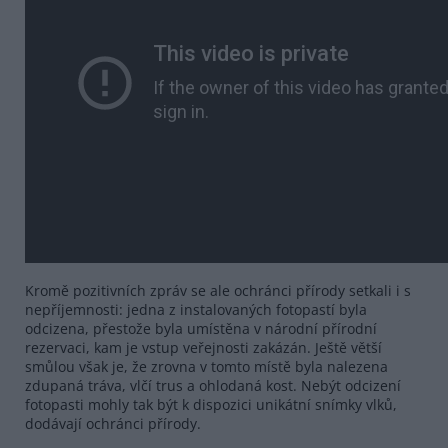
Kromě pozitivních zpráv se ale ochránci přírody setkali i s
nepříjemnosti: jedna z instalovaných fotopastí byla
odcizena, přestože byla umístěna v národní přírodní
rezervaci, kam je vstup veřejnosti zakázán. Ještě větší
smůlou však je, že zrovna v tomto místě byla nalezena
zdupaná tráva, vlčí trus a ohlodaná kost. Nebýt odcizení
fotopasti mohly tak být k dispozici unikátní snímky vlků,
dodávají ochránci přírody.