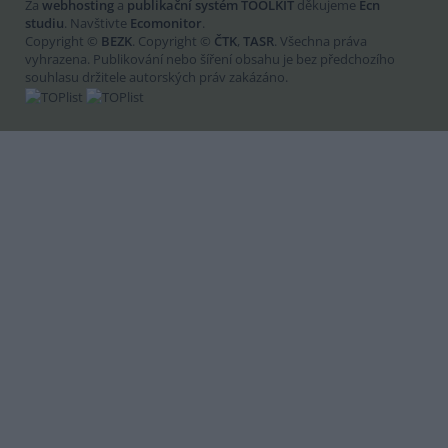
Za
webhosting
a
publikační systém TOOLKIT
děkujeme
Ecn
studiu
. Navštivte
Ecomonitor
.
Copyright ©
BEZK
. Copyright ©
ČTK
,
TASR
. Všechna práva
vyhrazena. Publikování nebo šíření obsahu je bez předchozího
souhlasu držitele autorských práv zakázáno.