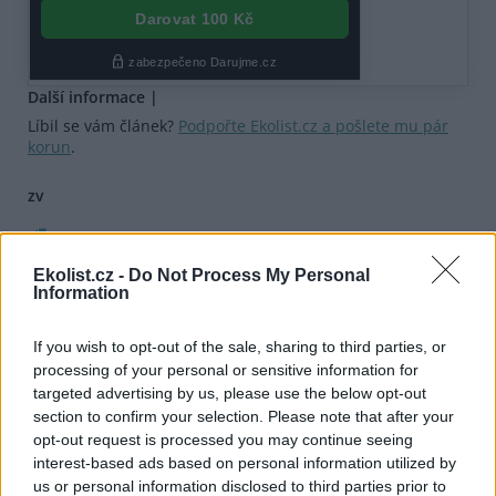
Další informace |
Líbil se vám článek?
Podpořte Ekolist.cz a pošlete mu pár
korun
.
zv
tisknout
poslat
Ekolist.cz -
Do Not Process My Personal
Dále čtěte |
Information
Fotopast zachytila unikát:
If you wish to opt-out of the sale, sharing to third parties, or
První vlčí štěňata po sto
processing of your personal or sensitive information for
letech u nás
targeted advertising by us, please use the below opt-out
section to confirm your selection. Please note that after your
opt-out request is processed you may continue seeing
Bobři dokážou udržet vodu i
interest-based ads based on personal information utilized by
ve vyprahlé krajině
us or personal information disclosed to third parties prior to