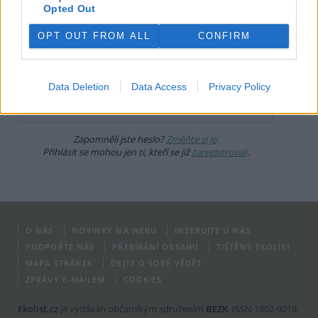
Opted Out
Uživatelský e-mail
OPT OUT FROM ALL
CONFIRM
Heslo
Data Deletion
Data Access
Privacy Policy
Zapomněli jste heslo?
Změňte si je
.
Přihlásit se mohou jen ti, kteří se již
zaregistrovali
.
O NÁS
NOVINKY NA WEBU
INZERUJTE U NÁS
PODPOŘTE NÁS
PŘEBÍRÁNÍ OBSAHU
TIŠTĚNÝ EKOLIST
MAPA STRÁNEK
DEJTE O SOBĚ VĚDĚT
ZPRÁVY E-MAILEM
COOKIES
Ekolist.cz
je vydáván občanským sdružením
BEZK
. ISSN 1802-9019.