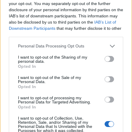
your opt-out. You may separately opt-out of the further
disclosure of your personal information by third parties on the
Nepřenášejte raky jinam.
IAB’s list of downstream participants. This information may
Dobře míněná pomoc za
also be disclosed by us to third parties on the
IAB’s List of
nízkých průtoků jim může
Downstream Participants
that may further disclose it to other
ublížit
third parties.
Hvězdnice alpská,
modrofialový pozůstatek
Personal Data Processing Opt Outs
doby ledové v Českém
středohoří a Lužických
I want to opt-out of the Sharing of my
personal data.
horách, dostane speciální
Opted In
péči
I want to opt-out of the Sale of my
reklama
Personal Data.
Opted In
Online diskuse
I want to opt-out of processing my
Personal Data for Targeted Advertising.
Redakce Ekolistu vítá čtenářské názory, komentáře a postřehy. Tím,
Opted In
že zde publikujete svůj příspěvek, se ale zároveň zavazujete
dodržovat
pravidla diskuse
. V případě porušení si redakce
I want to opt-out of Collection, Use,
vyhrazuje právo smazat diskusní příspěvěk
Retention, Sale, and/or Sharing of my
Personal Data that Is Unrelated with the
Purposes for which it was collected.
DO DISKUZE SE MŮŽETE ZAPOJIT PO PŘIHLÁŠENÍ