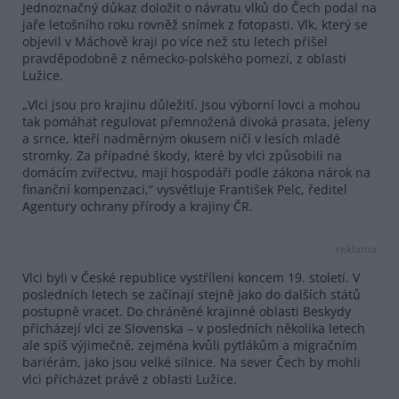
Jednoznačný důkaz doložit o návratu vlků do Čech podal na
jaře letošního roku rovněž snímek z fotopasti. Vlk, který se
objevil v Máchově kraji po více než stu letech přišel
pravděpodobně z německo-polského pomezí, z oblasti
Lužice.
„Vlci jsou pro krajinu důležití. Jsou výborní lovci a mohou
tak pomáhat regulovat přemnožená divoká prasata, jeleny
a srnce, kteří nadměrným okusem ničí v lesích mladé
stromky. Za případné škody, které by vlci způsobili na
domácím zvířectvu, mají hospodáři podle zákona nárok na
finanční kompenzaci,“ vysvětluje František Pelc, ředitel
Agentury ochrany přírody a krajiny ČR.
reklama
Vlci byli v České republice vystříleni koncem 19. století. V
posledních letech se začínají stejně jako do dalších států
postupně vracet. Do chráněné krajinné oblasti Beskydy
přicházejí vlci ze Slovenska – v posledních několika letech
ale spíš výjimečně, zejména kvůli pytlákům a migračním
bariérám, jako jsou velké silnice. Na sever Čech by mohli
vlci přicházet právě z oblasti Lužice.