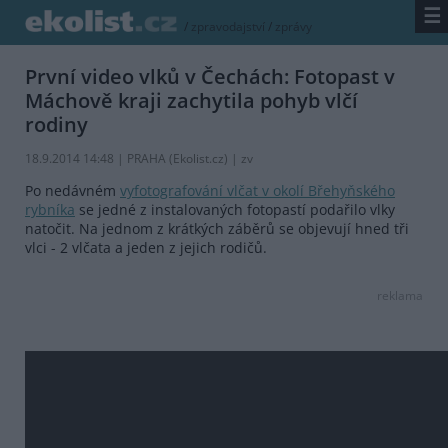
☰
/
zpravodajství
/
zprávy
První video vlků v Čechách: Fotopast v
Máchově kraji zachytila pohyb vlčí
rodiny
18.9.2014 14:48 | PRAHA (
Ekolist.cz
) | zv
Po nedávném
vyfotografování vlčat v okolí Břehyňského
rybníka
se jedné z instalovaných fotopastí podařilo vlky
natočit. Na jednom z krátkých záběrů se objevují hned tři
vlci - 2 vlčata a jeden z jejich rodičů.
reklama