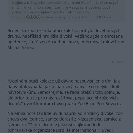
krajinu a má typické, obrovské oči pro noční vidění, také se ozývá
silným křikem. Na našem území je v současné době evidován
jediný divoký exemplář," uvedl kurátor Suvorov.
Licence |
Některá práva vyhrazena
Foto |
fra298
/
Flickr
Brněnská zoo rozšířila ptačí kolekci, přibylo devět nových
druhů, například hrdlička divoká. Většinou jde o ohrožené
opeřence, které zoo dosud nechová, informoval mluvčí zoo
Michal Vaňáč.
reklama
"Doplnění ptačí kolekce už dávno nesouvisí jen s tím, jak
daný pták vypadá, jak je barevný a aby se co nejvíce líbil
návštěvníkům. Samozřejmě, že řada ptáků i toto splňuje,
ale prioritou je pro nás rozšiřovat populace ohrožených
druhů," uvedl kurátor chovu ptáků Zoo Brno Petr Suvorov.
Na Mniší hoře tak lidé uvidí například hrdličky divoké, zoo
chová dva jedince, samec dorazil z Nizozemska, samice z
Německa. "Tento druh je jakousi vlajkovou lodí
ochranářské organizace Birdlife International," uvedl