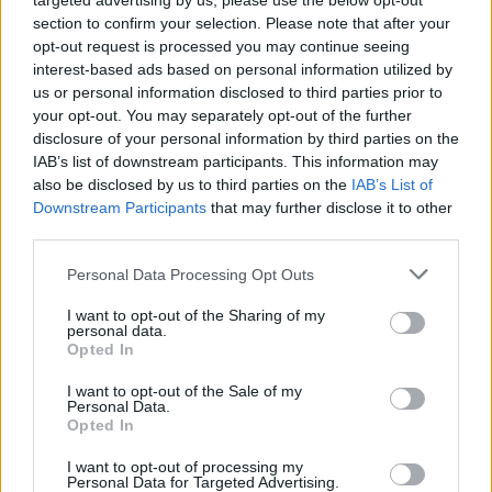
targeted advertising by us, please use the below opt-out
se neřadí mezi ohrožené, není jich v Evropě mnoho –
section to confirm your selection. Please note that after your
největší populace hnízdí na Ukrajině, zejména na Krymu a
opt-out request is processed you may continue seeing
v Rusku. Čelí tak nebezpečí spojenému s válkou," dodal
interest-based ads based on personal information utilized by
Suvorov.
us or personal information disclosed to third parties prior to
Brněnská zoologická zahrada letos slaví 70 let od založení.
your opt-out. You may separately opt-out of the further
Je na Mniší hoře v blízkosti Brněnské přehrady na ploše 65
disclosure of your personal information by third parties on the
hektarů. Chová kolem 2200 zvířat 400 druhů. Loňská
IAB’s list of downstream participants. This information may
návštěvnost zoo po dvou covidových letech znovu
also be disclosed by us to third parties on the
IAB’s List of
překročila 300 000 lidí, přišlo jich zhruba 320 000.
Downstream Participants
that may further disclose it to other
third parties.
reklama
Personal Data Processing Opt Outs
I want to opt-out of the Sharing of my
personal data.
Opted In
I want to opt-out of the Sale of my
Personal Data.
Opted In
I want to opt-out of processing my
Personal Data for Targeted Advertising.