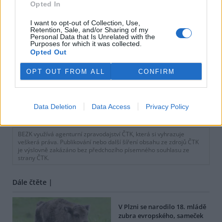
Opted In
I want to opt-out of Collection, Use,
Retention, Sale, and/or Sharing of my
Personal Data that Is Unrelated with the
Purposes for which it was collected.
Opted Out
OPT OUT FROM ALL
CONFIRM
Data Deletion
Data Access
Privacy Policy
tisknout
poslat
BEZK využívá agenturní zpravodajství ČTK, která si vyhrazuje
veškerá práva. Publikování nebo další šíření obsahu ze zdrojů ČTK
je výslovně zakázáno bez předchozího písemného souhlasu ze
strany ČTK.
Dále čtěte |
V Plzni se narodilo 18. mládě
zubra evropského, sameček