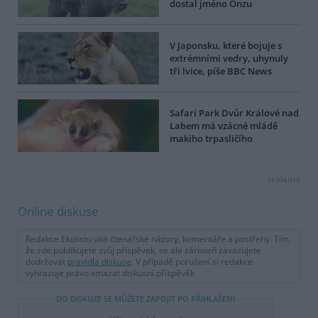
dostal jméno Onzu
V Japonsku, které bojuje s
extrémními vedry, uhynuly
tři lvice, píše BBC News
Safari Park Dvůr Králové nad
Labem má vzácné mládě
makiho trpasličího
reklama
Online diskuse
Redakce Ekolistu vítá čtenářské názory, komentáře a postřehy. Tím,
že zde publikujete svůj příspěvek, se ale zároveň zavazujete
dodržovat
pravidla diskuse
. V případě porušení si redakce
vyhrazuje právo smazat diskusní příspěvěk
DO DISKUZE SE MŮŽETE ZAPOJIT PO PŘIHLÁŠENÍ