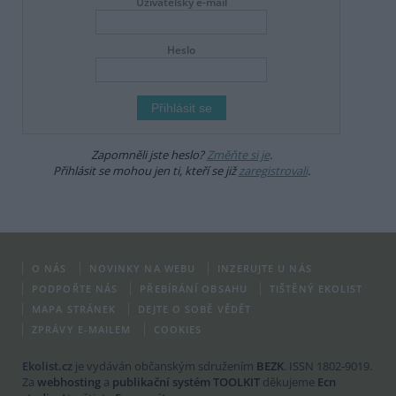
Uživatelský e-mail
Heslo
Zapomněli jste heslo?
Změňte si je
.
Přihlásit se mohou jen ti, kteří se již
zaregistrovali
.
O NÁS
NOVINKY NA WEBU
INZERUJTE U NÁS
PODPOŘTE NÁS
PŘEBÍRÁNÍ OBSAHU
TIŠTĚNÝ EKOLIST
MAPA STRÁNEK
DEJTE O SOBĚ VĚDĚT
ZPRÁVY E-MAILEM
COOKIES
Ekolist.cz
je vydáván občanským sdružením
BEZK
. ISSN 1802-9019.
Za
webhosting
a
publikační systém TOOLKIT
děkujeme
Ecn