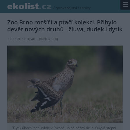
☰
/
zpravodajství
/
zprávy
Zoo Brno rozšířila ptačí kolekci. Přibylo
devět nových druhů - žluva, dudek i dytík
22.12.2023 10:40 | BRNO (
ČTK
)
"Dytík úhorní není nikde v Evropě úplně běžný druh. Obývá stepní