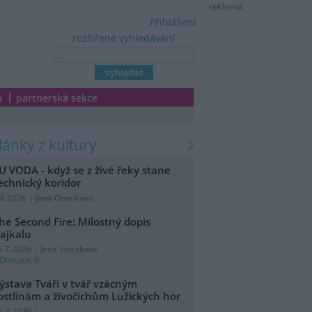
reklama
Přihlášení
rozšířené vyhledávání
a
partnerská sekce
články z kultury
U VODA - když se z živé řeky stane
echnický koridor
.8.2026 | Jana Omelková
he Second Fire: Milostný dopis
ajkalu
5.7.2026 | Jana Smrčková
Diskuse: 9
ýstava Tváří v tvář vzácným
ostlinám a živočichům Lužických hor
7.7.2026 |