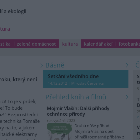
í a ekologii
ltura
istika
zelená domácnost
kultura
kalendář akcí
fotobank
Básně
Setkání všedního dne
S
oku, který není
t
14.12.2012 | Miroslav Červenka
5
Přehled knih a filmů
T
či! To je v prdeli,
B
le! To bude
Mojmír Vlašín: Další příhody
2
ochránce přírody
z!" Bezprostřední
e technika Tomáše
rok vydání: 2023
Druhá nůše příhod
V
ky na to, v jakém
Mojmíra Vlašína opět
r
taické elektrárny
přináší rozmarné příběhy z
1