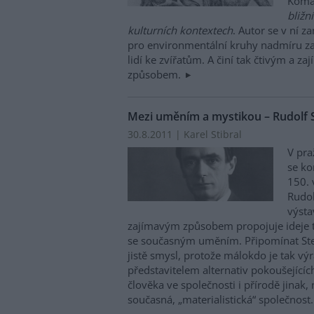
Komá
bližní
kulturních kontextech
. Autor se v ní 
pro environmentální kruhy nadmíru za
lidí ke zvířatům. A činí tak čtivým a z
způsobem.
Mezi uměním a mystikou – Rudolf 
30.8.2011 | Karel Stibral
V pra
se ko
150. 
Rudol
výsta
zajímavým způsobem propojuje ideje t
se současným uměním. Připomínat St
jistě smysl, protože málokdo je tak v
představitelem alternativ pokoušejících
člověka ve společnosti i přírodě jinak, 
současná, „materialistická“ společnost