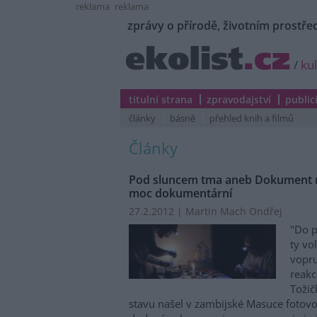
reklama
reklama
zprávy o přírodě, životním prostřed
/
ku
titulní strana
zpravodajství
public
články
básně
přehled knih a filmů
Články
Pod sluncem tma aneb Dokument r
moc dokumentární
27.2.2012 | Martin Mach Ondřej
"Do pí
ty vo
vopru
reakc
Tožič
stavu našel v zambijské Masuce fotovol