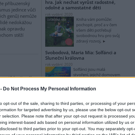
hra. Jak nechat vyrůst radostné,
že příbuzenský
odolné a samostatné děti
smus jedince vůči
rok vydání: 2020
ných genů) nemůže
Kniha vám pomůže:
 lidé nedokážou
pochopit, proč a v čem
 pak opravdu
všem děti potřebují
ychom stěží
svobodnou hru pro svůj
zdravý rozvoj,
Svobodová, Maria Mia: Solfánci a
Sluneční královna
rok vydání: 2020
Solfánci jsou malá
stvoření, jejichž domovem
 esejů krajinného
je celý vesmír a jejichž
ga Petra Skleničky
úkolem je strážit jeho
 -
Do Not Process My Personal Information
spirativním čtením
ké krajině a jejích
Palán, Aleš; Šibík, Jan: Raději
lémech, o
to opt-out of the sale, sharing to third parties, or processing of your per
zešílet v divočině: Setkání s
ědělské půdy. Na
formation for targeted advertising by us, please use the below opt-out s
šumavskými samotáři
ologové a aktivisté
r selection. Please note that after your opt-out request is processed y
rok vydání: 2018
nabízí promyšlený
eing interest-based ads based on personal information utilized by us or
Koupit na Kosmas.cz
ní bezprostředně
disclosed to third parties prior to your opt-out. You may separately opt-
Někteří si postavili v lese
nečekejte.
losure of your personal information by third parties on the IAB’s list of