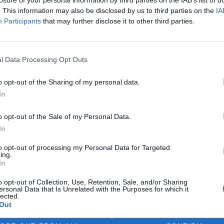
chýši, jiní žijí v maringotkách,
případně na horských
. This information may also be disclosed by us to third parties on the
IA
samotách.
Participants
that may further disclose it to other third parties.
Blahušová, Anita: Zahrada žije –
k z úvodu knihy
zahradničíme s dětmi
l Data Processing Opt Outs
ace v ohrožení.
rok vydání: 2018
toxické látky v
Koupit na Kosmas.cz
o opt-out of the Sharing of my personal data.
Jedinečná, zábavná, naučná!
ním prostředí.
Odpojte děti od přístrojů a
In
etí, kdy ještě
napojte je na přírodu! Užijte
si společně
aly obavy týkající
o opt-out of the Sale of my Personal Data.
zik, objevily se
In
vypovídaly o
vy. Choroba
to opt-out of processing my Personal Data for Targeted
jichž stav nápadně
ing.
In
 času začalo být
dochází k otravě
o opt-out of Collection, Use, Retention, Sale, and/or Sharing
ersonal Data that Is Unrelated with the Purposes for which it
lected.
Out
y