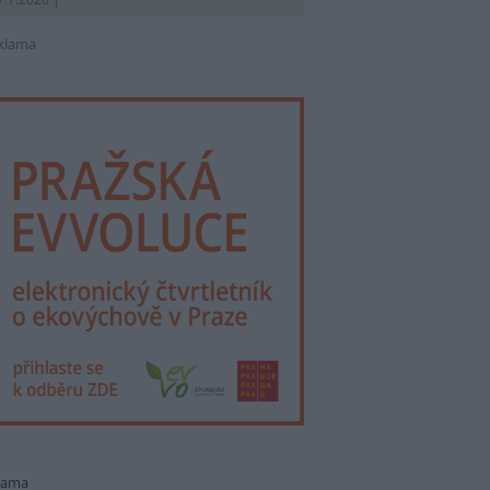
klama
lama