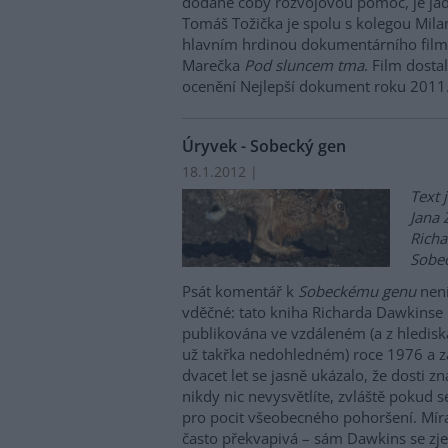
dodané coby rozvojovou pomoc, je jad
Tomáš Tožička je spolu s kolegou Mi
hlavním hrdinou dokumentárního film
Marečka
Pod sluncem tma
. Film dosta
ocenění Nejlepší dokument roku 2011
Úryvek - Sobecký gen
18.1.2012 |
Text 
Jana 
Rich
Sobe
Psát komentář k
Sobeckému genu
není
vděčné: tato kniha Richarda Dawkinse
publikována ve vzdáleném (a z hledis
už takřka nedohledném) roce 1976 a za
dvacet let se jasně ukázalo, že dosti zna
nikdy nic nevysvětlíte, zvláště pokud 
pro pocit všeobecného pohoršení. Mír
často překvapivá – sám Dawkins se z