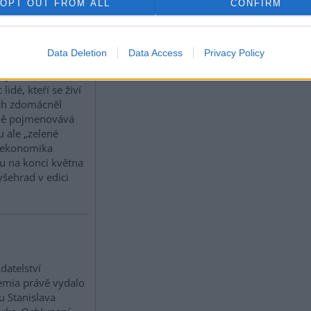
OPT OUT FROM ALL
CONFIRM
aprostá většina lidí
do se skrývá pod
Data Deletion
Data Access
Privacy Policy
ením „bílé
ky“ – úředníci a
lidé, kteří se živí
ch zdomácněl
nně pojmenovává
u ale „zelené
 ekonomika
ou na konci května
yšehrad v edici
datelství
emia právě vydalo
u Stanislava