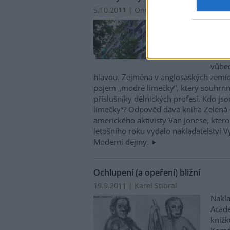
5.10.2011 | Ondřej Hudeček
Asi n
ví, k
označ
límeč
vůbec 
hlavou. Zejména v anglosaských zemí
pojem „modré límečky“, který souhr
příslušníky dělnických profesí. Kdo jso
límečky“? Odpověď dává kniha Zelená
amerického aktivisty Van Jonese, kter
letošního roku vydalo nakladatelství V
Moderní dějiny.
Ochlupení (a opeření) bližní
19.9.2011 | Karel Stibral
Nakla
Acad
knížk