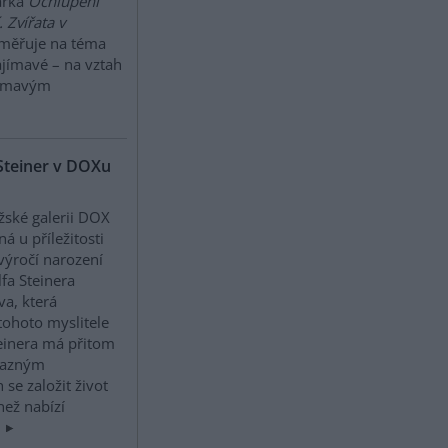
rka
Ochlupení
. Zvířata v
zaměřuje na téma
jímavé – na vztah
ajímavým
Steiner v DOXu
žské galerii DOX
ná u příležitosti
výročí narození
fa Steinera
va, která
ohoto myslitele
einera má přitom
ýrazným
 se založit život
než nabízí
.