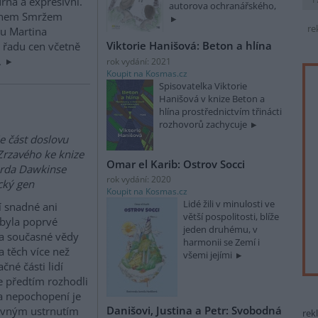
rná a expresivní.
autorova ochranářského,
lanem Smržem
re
u Martina
Viktorie Hanišová: Beton a hlína
l řadu cen včetně
.
rok vydání: 2021
Koupit na Kosmas.cz
Spisovatelka Viktorie
Hanišová v knize Beton a
hlína prostřednictvím třinácti
rozhovorů zachycuje
je část doslovu
Zrzavého ke knize
Omar el Karib: Ostrov Socci
arda Dawkinse
rok vydání: 2020
cký gen
Koupit na Kosmas.cz
Lidé žili v minulosti ve
 snadné ani
větší pospolitosti, blíže
 byla poprvé
jeden druhému, v
ka současné vědy
harmonii se Zemí i
 těch více než
všemi jejími
čné části lidí
se předtím rozhodli
a nepochopení je
Danišovi, Justina a Petr: Svobodná
jevným ustrnutím
rek