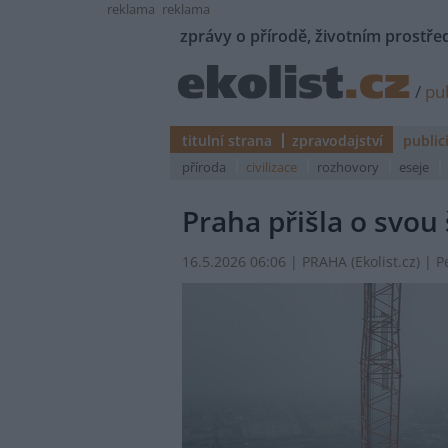
reklama
reklama
zprávy o přírodě, životním prostřed
/
pub
titulní strana
zpravodajství
public
příroda
civilizace
rozhovory
eseje
Praha přišla o svou
16.5.2026 06:06 | PRAHA (
Ekolist.cz
) | 