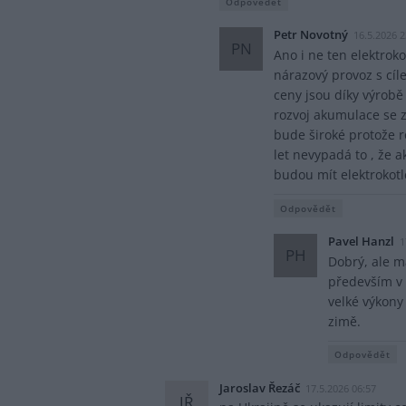
Odpovědět
Petr Novotný
16.5.2026 2
PN
Ano i ne ten elektrok
nárazový provoz s cíle
ceny jsou díky výrobě 
rozvoj akumulace se z
bude široké protože 
let nevypadá to , že 
budou mít elektrokotl
Odpovědět
Pavel Hanzl
1
PH
Dobrý, ale m
především v 
velké výkony
zimě.
Odpovědět
Jaroslav Řezáč
17.5.2026 06:57
JŘ