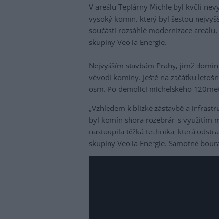
V areálu Teplárny Michle byl kvůli n
vysoký komín, který byl šestou nejvyš
součástí rozsáhlé modernizace areálu,
skupiny Veolia Energie.
Nejvyšším stavbám Prahy, jimž dominu
vévodí komíny. Ještě na začátku letošn
osm. Po demolici michelského 120metr
„Vzhledem k blízké zástavbě a infrastr
byl komín shora rozebrán s využitím 
nastoupila těžká technika, která odstra
skupiny Veolia Energie. Samotné bourac