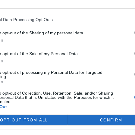
m byli schopni pružněji reagovat na potřeby odběratelů
ovozu teplárny na životní prostředí,“ dodal Michal Jirman.
l Data Processing Opt Outs
o opt-out of the Sharing of my personal data.
In
o opt-out of the Sale of my Personal Data.
In
to opt-out of processing my Personal Data for Targeted
ing.
In
o opt-out of Collection, Use, Retention, Sale, and/or Sharing
ersonal Data that Is Unrelated with the Purposes for which it
lected.
Out
OPT OUT FROM ALL
CONFIRM