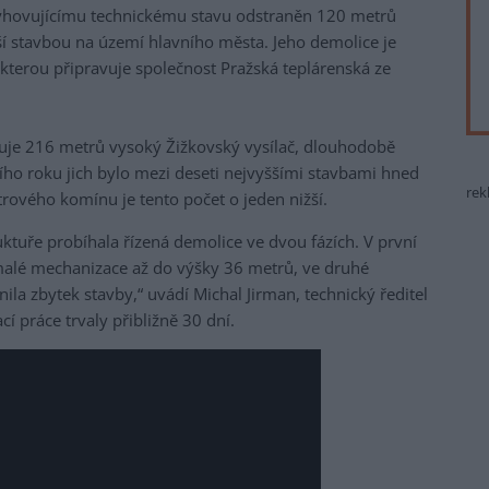
evyhovujícímu technickému stavu odstraněn 120 metrů
ší stavbou na území hlavního města. Jeho demolice je
 kterou připravuje společnost Pražská teplárenská ze
je 216 metrů vysoký Žižkovský vysílač, dlouhodobě
ího roku jich bylo mezi deseti nejvyššími stavbami hned
rek
ového komínu je tento počet o jeden nižší.
uktuře probíhala řízená demolice ve dvou fázích. V první
malé mechanizace až do výšky 36 metrů, ve druhé
nila zbytek stavby,“ uvádí Michal Jirman, technický ředitel
í práce trvaly přibližně 30 dní.