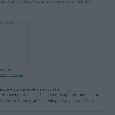
dě porušení si redakce vyhrazuje právo smazat diskusní příspěvěk
ŘIHLÁŠENÍ
 si je
.
zaregistrovali
.
ů je výstavba nového elektrokotle .........
trokotlech používá elektřina. V tomto teplárenském se bude
ůvodně se teplo vyrábělo z uhlí, pak z plynu a teď že by se