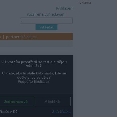
reklama
Přihlášení
rozšířené vyhledávání
a
partnerská sekce