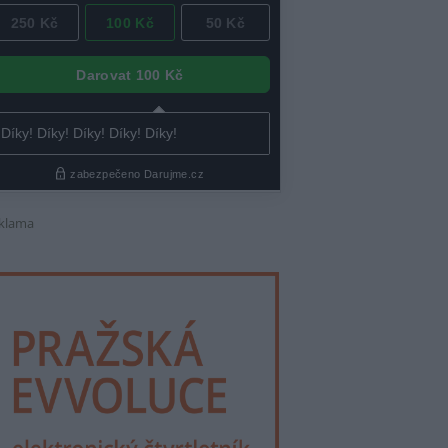
klama