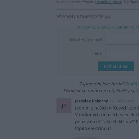
zavazujete dodržovat
pravidla diskuse
. V přípa
VŠECHNY KOMENTÁŘE (4)
DO DISKUZE SE MŮŽETE ZAPOJIT PO P
Uživatelský e-mail
Heslo
Zapomněli jste heslo?
Změňte
Přihlásit se mohou jen ti, kteří se již
Jaroslav Pokorný
16.5.2026 11:42
JP
Jedním z našich klíčových záměr
V rodinných domcích se v elek
používat co? Také elektřina?? P
topilo elektřinou?