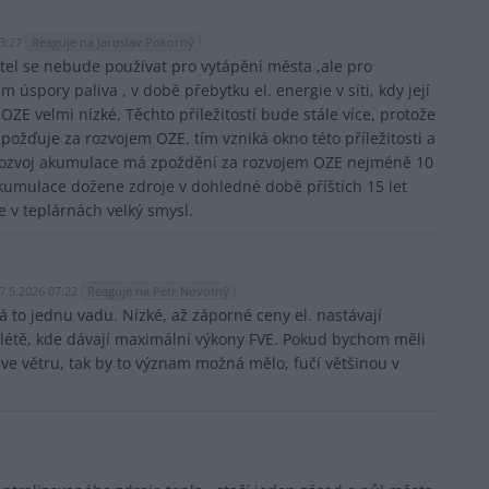
3:27
Reaguje na Jaroslav Pokorný
otel se nebude používat pro vytápění města ,ale pro
m úspory paliva , v době přebytku el. energie v síti, kdy její
OZE velmi nízké. Těchto příležitostí bude stále více, protože
požďuje za rozvojem OZE, tím vzniká okno této příležitosti a
rozvoj akumulace má zpoždění za rozvojem OZE nejméně 10
akumulace dožene zdroje v dohledné době příštích 15 let
e v teplárnách velký smysl.
7.5.2026 07:22
Reaguje na Petr Novotný
á to jednu vadu. Nízké, až záporné ceny el. nastávají
létě, kde dávají maximální výkony FVE. Pokud bychom měli
 ve větru, tak by to význam možná mělo, fučí většinou v