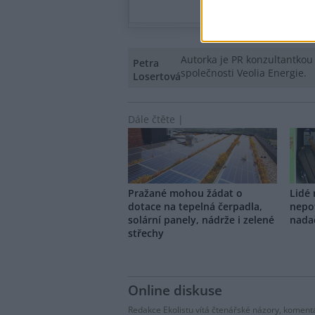
Autorka je PR konzultantkou
Petra
společnosti Veolia Energie.
Losertová
Dále čtěte |
Pražané mohou žádat o
Lidé
dotace na tepelná čerpadla,
nepo
solární panely, nádrže i zelené
nada
střechy
Online diskuse
Redakce Ekolistu vítá čtenářské názory, komentá