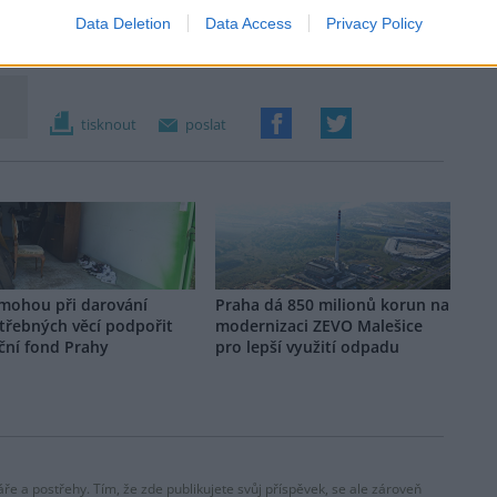
Data Deletion
Data Access
Privacy Policy
tisknout
poslat
 mohou při darování
Praha dá 850 milionů korun na
třebných věcí podpořit
modernizaci ZEVO Malešice
ční fond Prahy
pro lepší využití odpadu
ře a postřehy. Tím, že zde publikujete svůj příspěvek, se ale zároveň