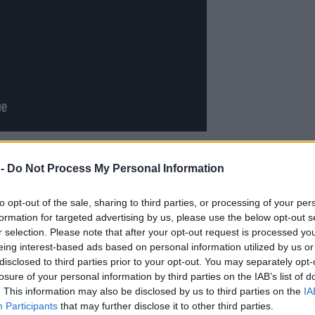
tku 60. let minulého století a sloužil původní uhelné
 -
Do Not Process My Personal Information
staven v roce 1996 při ukončení spalování uhlí v Teplárně
že technický stav komínu představuje riziko už v roce
to opt-out of the sale, sharing to third parties, or processing of your per
utelné.
formation for targeted advertising by us, please use the below opt-out s
ny areálu Teplárny Michle. V letních měsících se plánuje
r selection. Please note that after your opt-out request is processed y
eing interest-based ads based on personal information utilized by us or
logie parního plynového kotle K6. Uvolněny prostor
disclosed to third parties prior to your opt-out. You may separately opt-
h technologií lépe vyhovujícím současným požadavkům na
losure of your personal information by third parties on the IAB’s list of
í emisí.
. This information may also be disclosed by us to third parties on the
IA
Participants
that may further disclose it to other third parties.
výstavba nového elektrokotle, který plánujeme uvést do