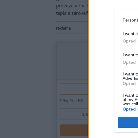
provozu v roce 2027. Díky němu bycho
tepla a zároveň dál snižovat dopady pr
Persona
reklama
I want t
Opted 
I want t
Opted 
I want 
Advertis
Opted 
I want t
of my P
was col
Opted 