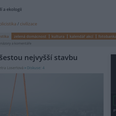
í a ekologii
licistika
/
civilizace
istika
zelená domácnost
kultura
kalendář akcí
fotobank
názory a komentáře
 šestou nejvyšší stavbu
Diskuse: 4
Petra Losertová