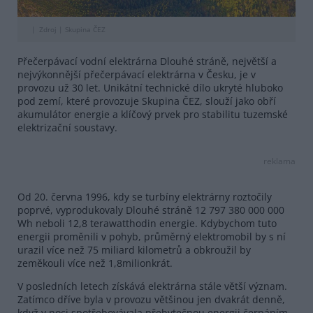
Zdroj |
Skupina ČEZ
Přečerpávací vodní elektrárna Dlouhé stráně, největší a
nejvýkonnější přečerpávací elektrárna v Česku, je v
provozu už 30 let. Unikátní technické dílo ukryté hluboko
pod zemí, které provozuje Skupina ČEZ, slouží jako obří
akumulátor energie a klíčový prvek pro stabilitu tuzemské
elektrizační soustavy.
reklama
Od 20. června 1996, kdy se turbíny elektrárny roztočily
poprvé, vyprodukovaly Dlouhé stráně 12 797 380 000 000
Wh neboli 12,8 terawatthodin energie. Kdybychom tuto
energii proměnili v pohyb, průměrný elektromobil by s ní
urazil více než 75 miliard kilometrů a obkroužil by
zeměkouli více než 1,8milionkrát.
V posledních letech získává elektrárna stále větší význam.
Zatímco dříve byla v provozu většinou jen dvakrát denně,
když v noci spotřebovávala přebytečnou energii čerpáním