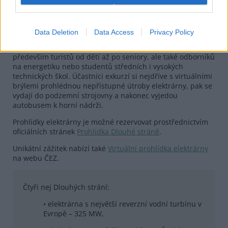
Výstavba elektrárny
Zdroj |
Skupina ČEZ
Data Deletion
Data Access
Privacy Policy
Areál elektrárny ročně navštíví zhruba 100 000 lidí,
návštěvnost exkurzí se pohybuje mezi 30 a 40 tisíci –
především turistů od dětí až po seniory, ale také odborníků
na energetiku nebo studentů středních i vysokých
technických škol. Účastníci exkurzí si nejdříve s virtuálními
brýlemi prohlédnou nepřístupné útroby elektrárny, pak se
vydají do podzemní strojovny a nakonec vyjedou
autobusem k horní nádrži.
Prohlídky elektrárny je možné rezervovat prostřednictvím
oficiálních stránek
Prohlídka Dlouhé stráně
.
Unikátní zážitek nabízí také
Virtuální prohlídka elektrárny
na webu ČEZ.
Čtyři nej Dlouhých strání:
• elektrárna s největší reverzní vodní turbínu v
Evropě – 325 MW,