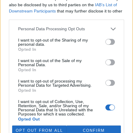
also be disclosed by us to third parties on the
IAB’s List of
ČEZ do elektrárny pravidelně investuje, například v letech
Downstream Participants
that may further disclose it to other
2024–2025 přesáhly investice do modernizace a oprav 800
third parties.
milionů korun. „Dlouhodobě považujeme Dlouhé stráně za
mimořádně důležitou součást české energetické soustavy.
Personal Data Processing Opt Outs
Potvrzuje se, že pravidelná údržba a systematická
modernizace má na výrobu a kondici elektrárny pozitivní
I want to opt-out of the Sharing of my
vliv a že naše úsilí má smysl,“ říká mluvčí ČEZ Vladislav
personal data.
Sobol.
Opted In
I want to opt-out of the Sale of my
Personal Data.
Opted In
I want to opt-out of processing my
Personal Data for Targeted Advertising.
Opted In
I want to opt-out of Collection, Use,
Retention, Sale, and/or Sharing of my
Personal Data that Is Unrelated with the
Purposes for which it was collected.
Opted Out
OPT OUT FROM ALL
CONFIRM