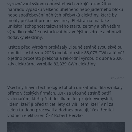
vyrovnávání výkonu obnovitelných zdrojů, okamžitou
náhradu výpadku velkého uhelného nebo jaderného bloku
nebo spotřebování náhlých přebytků elektřiny, které by
mohly poškodit přenosové linky. Elektrárna má také
unikátní schopnost takzvaného startu ze tmy a při větším
výpadku dokáže nastartovat bez vnějšího zdroje a obnovit
dodávky elektřiny.
Krátce před výročím prokázaly Dlouhé stráně svou skvělou
kondici – v březnu 2026 dodala do sítě 83,073 GWh a téměř
o jedno procento překonala rekordní výrobu z dubna 2020,
kdy elektrárna vyrobila 82,339 GWh elektřiny.
reklama
Všechny hlavní technologie tohoto unikátního díla vznikaly
přímo v českých firmách. „Dík za Dlouhé stráně patří
vizionářům, kteří před desítkami let projekt vymysleli,
lidem, kteří ji před třiceti lety oživili i těm, kteří v ní za
celou tu dobu pracovali a dodnes pracují,“ řekl ředitel
vodních elektráren ČEZ Róbert Heczko.