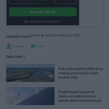
Autor je mluvčím Skupiny ČEZ.
Vladislav Sobol
tisknout
poslat
Dále čtěte |
Dvě polské tepelné elektrárny
omezují provoz kvůli nízké
hladině Visly
TotalEnergies kupuje od
Shellu evropské aktivity v
oblasti obnovitelných zdrojů