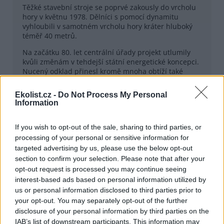
Těžké stavební stroje se poprvé zakously do vrcholu
hory v květnu 1978. Dělníci s pomocí dynamitu
vyhloubili v samotném vrcholu hory kráter hluboký
téměř 40 metrů.
Na začátku 80. let centrální úřady projekt utlumily
kvůli změnám v tehdejší státní energetické koncepci.
Nucený odklad přinesl kromě mnoha obtíží také
výrazný technologický zlom. Namísto původně
plánovaných čtyř menších soustrojí s oddělenými
Ekolist.cz -
Do Not Process My Personal
čerpadly a turbínami navrhli energetici dvě obří
Information
reverzní turbíny, které dodnes drží evropské rekordy.
Po roce 1989 padlo definitivní rozhodnutí stavbu
If you wish to opt-out of the sale, sharing to third parties, or
dokončit. Do plného komerčního provozu byly Dlouhé
processing of your personal or sensitive information for
stráně uvedeny 20. června 1996.
targeted advertising by us, please use the below opt-out
section to confirm your selection. Please note that after your
Elektrárna prochází každoroční modernizací.
opt-out request is processed you may continue seeing
Například v roce 2021 bylo díky technologickým
interest-based ads based on personal information utilized by
úpravám na horní nádrži možné zvýšit objem
maximální uložené energie o 6 % na 3 700 MWh.
us or personal information disclosed to third parties prior to
Tolik elektřiny dnes umí Dlouhé stráně jednorázově
your opt-out. You may separately opt-out of the further
dodat do sítě.
disclosure of your personal information by third parties on the
IAB’s list of downstream participants. This information may