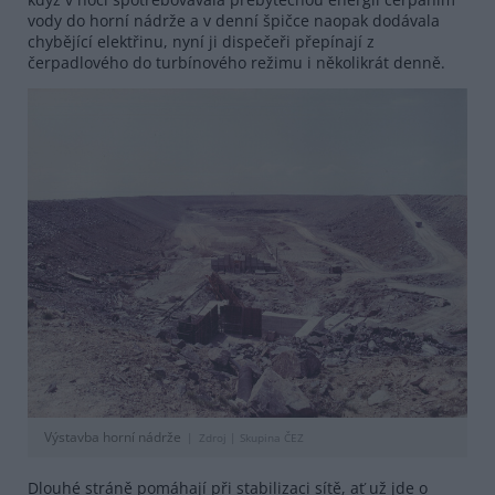
vody do horní nádrže a v denní špičce naopak dodávala
chybějící elektřinu, nyní ji dispečeři přepínají z
čerpadlového do turbínového režimu i několikrát denně.
Výstavba horní nádrže
Zdroj |
Skupina ČEZ
Dlouhé stráně pomáhají při stabilizaci sítě, ať už jde o