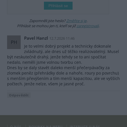
Zapomněli jste heslo?
Změňte si je
.
Přihlásit se mohou jen ti, kteří se již
zaregistrovali
.
Pavel Hanzl
12.7.2026 11:46
PH
Je to velmi dobrý projekt a technicky dokonale
zvládnutý, ale dnes už těžko realizovatelný. Musel
být neskutečně drahý, jenže tehdy se to ani spočítat
nedalo, neměli jsme volnou tvorbu cen.
Dnes by se daly stavět daleko menší přečerpávačky za
zlomek peněz (přehrádky dole a nahoře, roury po povrchu)
s menším převýšením a tím menší kapacitou, ale ve vyšších
počtech. Jenže nelze, všem je jasné proč.
Odpovědět
O NÁS
NOVINKY NA WEBU
INZERUJTE U NÁS