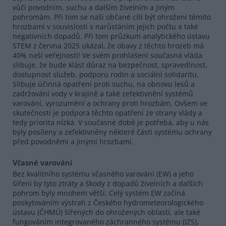
vůči povodním, suchu a dalším živelním a jiným
pohromám. Při tom se naši občané cítí být ohroženi těmito
hrozbami v souvislosti s narůstáním jejich počtu a také
negativních dopadů. Při tom průzkum analytického ústavu
STEM z června 2025 ukázal, že obavy z těchto hrozeb má
40% naší veřejnosti! Ve svém prohlášení současná vláda
slibuje, že bude klást důraz na bezpečnost, spravedlnost,
dostupnost služeb, podporu rodin a sociální solidaritu.
Slibuje účinná opatření proti suchu, na obnovu lesů a
zadržování vody v krajině a také zefektivnění systémů
varování, vyrozumění a ochrany proti hrozbám. Ovšem ve
skutečnosti je podpora těchto opatření ze strany vlády a
tedy priorita nízká. V současné době je potřeba, aby u nás
byly posíleny a zefektivněny některé části systému ochrany
před povodněmi a jinými hrozbami.
Včasné varování
Bez kvalitního systému včasného varování (EW) a jeho
šíření by tyto ztráty a škody z dopadů živelních a dalších
pohrom byly mnohem větší. Celý systém EW začíná
poskytováním výstrah z Českého hydrometeorologického
ústavu (ČHMÚ) šířených do ohrožených oblastí, ale také
fungováním integrovaného záchranného systému (IZS),