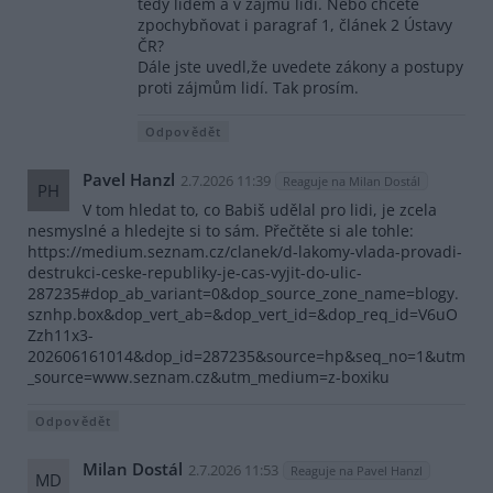
tedy lidem a v zájmu lidí. Nebo chcete
zpochybňovat i paragraf 1, článek 2 Ústavy
ČR?
Dále jste uvedl,že uvedete zákony a postupy
proti zájmům lidí. Tak prosím.
Odpovědět
Pavel Hanzl
2.7.2026 11:39
Reaguje na Milan Dostál
PH
V tom hledat to, co Babiš udělal pro lidi, je zcela
nesmyslné a hledejte si to sám. Přečtěte si ale tohle:
https://medium.seznam.cz/clanek/d-lakomy-vlada-provadi-
destrukci-ceske-republiky-je-cas-vyjit-do-ulic-
287235#dop_ab_variant=0&dop_source_zone_name=blogy.
sznhp.box&dop_vert_ab=&dop_vert_id=&dop_req_id=V6uO
Zzh11x3-
202606161014&dop_id=287235&source=hp&seq_no=1&utm
_source=www.seznam.cz&utm_medium=z-boxiku
Odpovědět
Milan Dostál
2.7.2026 11:53
Reaguje na Pavel Hanzl
MD