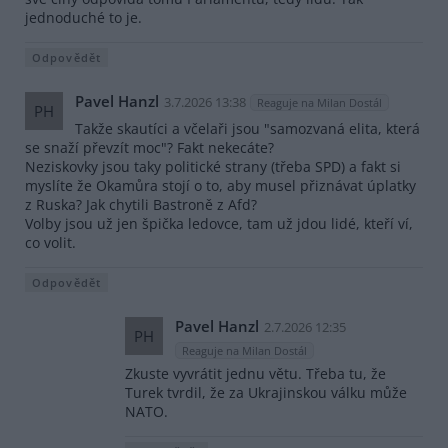
jednoduché to je.
Odpovědět
Pavel Hanzl
3.7.2026 13:38
Reaguje na Milan Dostál
PH
Takže skautíci a včelaři jsou "samozvaná elita, která
se snaží převzít moc"? Fakt nekecáte?
Neziskovky jsou taky politické strany (třeba SPD) a fakt si
myslíte že Okamůra stojí o to, aby musel přiznávat úplatky
z Ruska? Jak chytili Bastroně z Afd?
Volby jsou už jen špička ledovce, tam už jdou lidé, kteří ví,
co volit.
Odpovědět
Pavel Hanzl
2.7.2026 12:35
PH
Reaguje na Milan Dostál
Zkuste vyvrátit jednu větu. Třeba tu, že
Turek tvrdil, že za Ukrajinskou válku může
NATO.