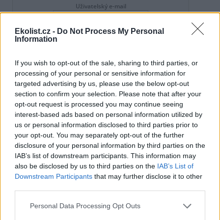
Uživatelský e-mail
Ekolist.cz -
Do Not Process My Personal
Heslo
Information
If you wish to opt-out of the sale, sharing to third parties, or
processing of your personal or sensitive information for
targeted advertising by us, please use the below opt-out
Zapomněli jste heslo?
Změňte si je
.
section to confirm your selection. Please note that after your
Přihlásit se mohou jen ti, kteří se již
zaregistrovali
.
opt-out request is processed you may continue seeing
interest-based ads based on personal information utilized by
Daniel Fiala
1.7.2026 10:17
us or personal information disclosed to third parties prior to
DF
"Wir müssen den Flüssen ihren Raum lassen,"
your opt-out. You may separately opt-out of the further
prohlásil Helmuth Kohl v roce 1997 po povodních
disclosure of your personal information by third parties on the
na Odře v Bundestagu "Musíme dát řekám jejich prostor.
IAB’s list of downstream participants. This information may
Jinak si ho znovu obsadí – s hroznými důsledky pro
also be disclosed by us to third parties on the
IAB’s List of
postižené lidi. Pokud chceme my a budoucí generace žít v
Downstream Participants
that may further disclose it to other
míru s přírodou, musíme přehodnotit i tento přístup.
third parties.
[překl. google]"
Bulletin der Bundesregierung. Nr. 67., 8. August 1997.
Personal Data Processing Opt Outs
A jak se daří v ČR eliminovat novou výstavbu budov v