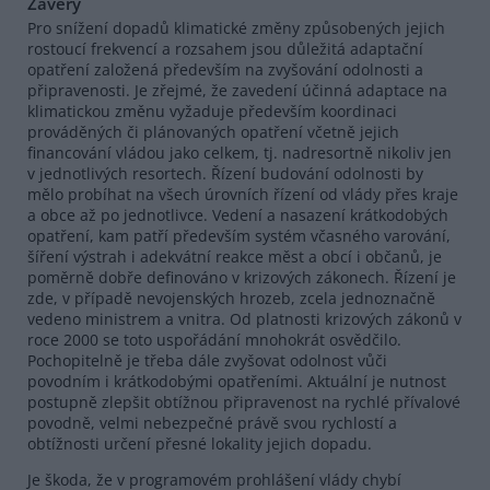
Závěry
Pro snížení dopadů klimatické změny způsobených jejich
rostoucí frekvencí a rozsahem jsou důležitá adaptační
opatření založená především na zvyšování odolnosti a
připravenosti. Je zřejmé, že zavedení účinná adaptace na
klimatickou změnu vyžaduje především koordinaci
prováděných či plánovaných opatření včetně jejich
financování vládou jako celkem, tj. nadresortně nikoliv jen
v jednotlivých resortech. Řízení budování odolnosti by
mělo probíhat na všech úrovních řízení od vlády přes kraje
a obce až po jednotlivce. Vedení a nasazení krátkodobých
opatření, kam patří především systém včasného varování,
šíření výstrah i adekvátní reakce měst a obcí i občanů, je
poměrně dobře definováno v krizových zákonech. Řízení je
zde, v případě nevojenských hrozeb, zcela jednoznačně
vedeno ministrem a vnitra. Od platnosti krizových zákonů v
roce 2000 se toto uspořádání mnohokrát osvědčilo.
Pochopitelně je třeba dále zvyšovat odolnost vůči
povodním i krátkodobými opatřeními. Aktuální je nutnost
postupně zlepšit obtížnou připravenost na rychlé přívalové
povodně, velmi nebezpečné právě svou rychlostí a
obtížnosti určení přesné lokality jejich dopadu.
Je škoda, že v programovém prohlášení vlády chybí