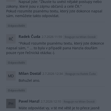
Napsal jste: "Zkuste tu uvést nějaké postupy nebo
zákony, které jsou v zájmu občanů a celé ČR."
Pokud rozumíte psanému textu, který jste dokonce napsal
sám, nemůžete takto odpovídat.
Odpovědět
Radek Čuda
2.7.2026 11:59
Reaguje na Milan Dostál
RČ
"Pokud rozumíte psanému textu, který jste dokonce
napsal sám, " ... to byla v případě pana Hanzla doufám
pouze ryze řečnická otázka;-).
Odpovědět
Milan Dostál
2.7.2026 12:34
Reaguje na Radek Čuda
MD
Bohužel ano.
Odpovědět
Pavel Hanzl
2.7.2026 12:10
Reaguje na Milan Dostál
PH
Máte odpovídat vy, v té mé větě je to přece jasně