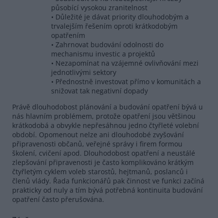
působící vysokou zranitelnost
• Důležité je dávat priority dlouhodobým a
trvalejším řešením oproti krátkodobým
opatřením
• Zahrnovat budování odolnosti do
mechanismu investic a projektů
• Nezapomínat na vzájemné ovlivňování mezi
jednotlivými sektory
• Přednostně investovat přímo v komunitách a
snižovat tak negativní dopady
Právě dlouhodobost plánování a budování opatření bývá u
nás hlavním problémem, protože opatření jsou většinou
krátkodobá a obvykle nepřesáhnou jedno čtyřleté volební
období. Opomenout nelze ani dlouhodobé zvyšování
připravenosti občanů, veřejné správy i firem formou
školení, cvičení apod. Dlouhodobost opatření a neustálé
zlepšování připravenosti je často komplikováno krátkým
čtyřletým cyklem voleb starostů, hejtmanů, poslanců i
členů vlády. Řada funkcionářů pak činnost ve funkci začíná
prakticky od nuly a tím bývá potřebná kontinuita budování
opatření často přerušována.