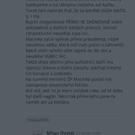
balíkujeme a na Ukrajinu nedáme ani kačku.
Turek tam natvrdo lhal, že za konflikt může NATO,
tj. i my.
Rajchl zorganizoval PŘÍMO VE SNĚMOVNĚ sněm
antivaxlerů a dalších šáhlých jedinců, ministr
zdravotnictví neudělal zase nic.
Macinka začal vydírat přímo presidenta, rozjel
ostudnou válku, která ničí naši pozici v zahraničí.
Babiš slíbil vyřešit střet zájmů do 30. dní a
neudělal VŮBEC NIC.
Takže dnes všichni jeho ouředníci, kteří mu
vypisují dotace a státní zakázky, páchají trestný
čin korupce a podvodu.
Na summit ministrů ŽP Macinka poslal nás
zastupovat slovenského fašistu.
Atd atd. atd. to je teprv začátek roku, od té doby
byl další vagón. Něco tak příšerného jsme tu
neměli ani za komára.
Odpovědět
Milan Dostál
2.7.2026 11:58