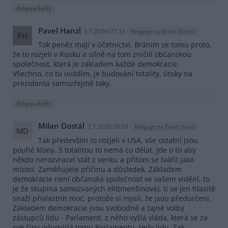
Odpovědět
Pavel Hanzl
3.7.2026 07:33
Reaguje na Milan Dostál
PH
Tok peněz mají v účetnictví. Bráním se tomu proto,
že to rozjeli v Rusku a silně na tom zničili občanskou
společnost, která je základem každé demokracie.
Všechno, co tu uvádím, je budování totality, útoky na
prezidenta samozřejmě taky.
Odpovědět
Milan Dostál
3.7.2026 08:01
Reaguje na Pavel Hanzl
MD
Tak především to rozjeli v USA, vše ostatní jsou
pouhé klony. S totalitou to nemá co dělat. Jde o to aby
někdo nerozvracel stát z venku a přitom se tvářil jako
místní. Zaměňujete příčinu a důsledek. Základem
demokracie není občanská společnost ve vašem vidění, to
je že skupina samozvaných elit(menšinová), ti se jen hlasitě
snaží přivlastnit moc, protože si myslí, že jsou předurčeni.
Základem demokracie jsou svobodné a tajné volby
zástupců lidu - Parlament, z něho vyšlá vláda, která se za
své činy odpovídá tomu Parlamentu, tedy lidu. Tak