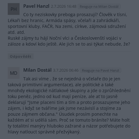
Pavel Hanzl
2.7.2026 16:48
Reaguje na Milan Dostál
PH
Co ty neziskovky preboga prosazují? Člověk v tísni,
Lékaři bez hranic, Armáda spásy, včelaři a zahrádkáři,
sportovní kluby, FAČR, Na zemi, církve, zájmová sdružení
atd. atd.
Ruské zájmy tu hájí Noční vlci a Českoslovenští vojáci v
záloze a kdoví kdo ještě. Ale jich se to asi týkat nebude, že?
Odpovědět
Milan Dostál
3.7.2026 06:46
Reaguje na Pavel Hanzl
MD
Tak asi víme , že se nejedná o včelaře (to je jen
taková primitivní argumentace), ale politické a také
mnohdy ekologické nátlakové skupiny a jde o zprůhlednění
toku peněz, jedno od kud mají peníze, ale ať to jasně
deklarují "Jsme placeni tím a tím a proto prosazujeme jeho
zájem, i když se tváříme jak jsme nezávislí a stojíme za
pouze zájmem občana." Úsudek prosím ponechte na
každém ať si udělá sám. Proč se tomuto bráníte? Máte holt
ty totalitní manýry hluboko zažrané a názor potřebujete do
hlavy natlouct správně přežvýkaný.