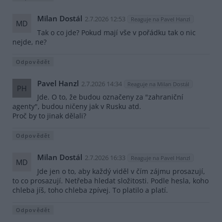
Milan Dostál
2.7.2026 12:53
Reaguje na Pavel Hanzl
MD
Tak o co jde? Pokud mají vše v pořádku tak o nic
nejde, ne?
Odpovědět
Pavel Hanzl
2.7.2026 14:34
Reaguje na Milan Dostál
PH
Jde. O to, že budou označeny za "zahraniční
agenty", budou ničeny jak v Rusku atd.
Proč by to jinak dělali?
Odpovědět
Milan Dostál
2.7.2026 16:33
Reaguje na Pavel Hanzl
MD
Jde jen o to, aby každý viděl v čím zájmu prosazují,
to co prosazují. Netřeba hledat složitosti. Podle hesla, koho
chleba jíš, toho chleba zpívej. To platilo a platí.
Odpovědět