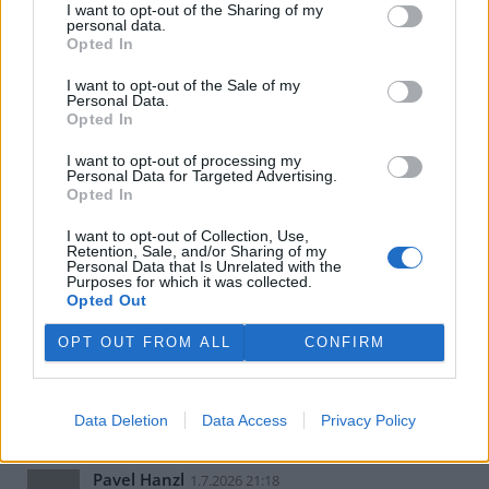
I want to opt-out of the Sharing of my
aktivních zónách od té doby?
personal data.
Taková konkréta bych rozhodně uvítal!
Opted In
Kdyby někoho zajímalo BBB, tak ještě propracovanější
I want to opt-out of the Sale of my
systém je předveden v knize (= založené na praxi): Freitag,
Personal Data.
Opted In
B., et al. (2009): Floodplain Management: A New Approach
for a New Era. Washington, USA, Island Press. pp. 256,
I want to opt-out of processing my
ISBN 978-1597266352.
Personal Data for Targeted Advertising.
Ale je to hodně o municipalitách, kdežto v CZ jsme
Opted In
mentálně stále příliš poddáni představě o všemocné
centrální vrchnosti.
I want to opt-out of Collection, Use,
Retention, Sale, and/or Sharing of my
Personal Data that Is Unrelated with the
Odpovědět
Purposes for which it was collected.
Opted Out
Petr Brok
1.7.2026 17:05
PB
OPT OUT FROM ALL
CONFIRM
Tak rád bych se připravoval na svém a za své na
všechny ty dopady, ale stát mně v tom brání.
Možná to není tak horké, jak se to předvádí.
Data Deletion
Data Access
Privacy Policy
Odpovědět
Pavel Hanzl
1.7.2026 21:18