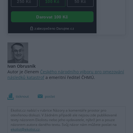
Ivan Obrusník
Autor je členem
Českého národního výboru pro omezování
následků katastrof
a emeritní ředitel ČHMÚ.
tisknout
poslat
Ekolist.cz nabízí v rubrice Názory a komentáře prostor pro
otevřenou diskuzi. V žádném případě ale nejsou zde publikované
texty názorem Ekolistu nebo jeho vydavatele, nýbrž jen a pouze
názorem autora daného textu. Svůj názor nám můžete poslat na
ekolist@ekolist.cz
.