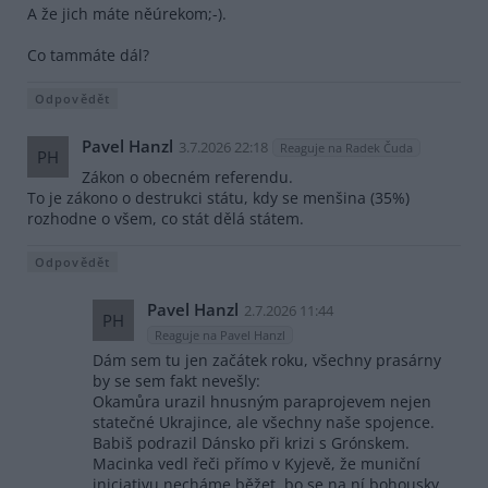
A že jich máte něúrekom;-).
Co tammáte dál?
Odpovědět
Pavel Hanzl
3.7.2026 22:18
Reaguje na Radek Čuda
PH
Zákon o obecném referendu.
To je zákono o destrukci státu, kdy se menšina (35%)
rozhodne o všem, co stát dělá státem.
Odpovědět
Pavel Hanzl
2.7.2026 11:44
PH
Reaguje na Pavel Hanzl
Dám sem tu jen začátek roku, všechny prasárny
by se sem fakt nevešly:
Okamůra urazil hnusným paraprojevem nejen
statečné Ukrajince, ale všechny naše spojence.
Babiš podrazil Dánsko při krizi s Grónskem.
Macinka vedl řeči přímo v Kyjevě, že muniční
iniciativu necháme běžet, bo se na ní bohousky