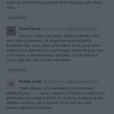
Takže to vaše tvrzení je prostě totální kravina. Jako skoro
vždy.
Odpovědět
Pavel Hanzl
2.7.2026 14:33
Reaguje na Radek Čuda
PH
Zase jen plkáte jak dycky. Zákon prakticky rušící
střet zájmů znamená, že oligarchie bude oficiálně
tunelovat stát. To je zákon proti lidem zcela jasný. Další
zákony ničící demokracii a nahrávající diktatuře jsou taky
proli lidem, ty které oslabují stát taky, nárůst státního
dluhu taky atd. atd. je toho něurékom.
Odpovědět
Radek Čuda
3.7.2026 14:12
Reaguje na Pavel Hanzl
RČ
"Další zákony ničící demokracii a nahrávající
diktatuře jsou ... " .. jsou v rozporu s Ústavou a tedy by při
přezkumu byly nevyhnutelně ÚS zrušeny. A pokud se tak
neděje a nestalo, tak je zjevné, že to jsou jen vaše
fantasmagorické představy.