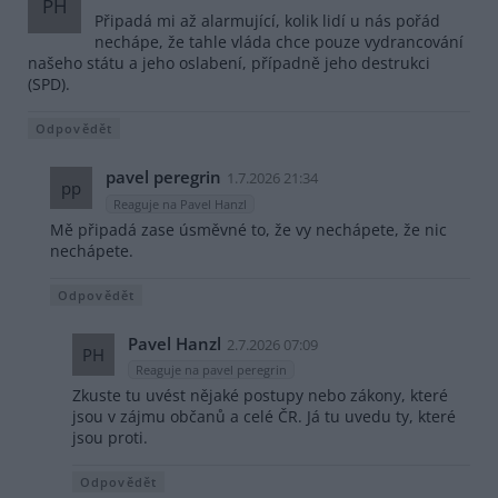
PH
Připadá mi až alarmující, kolik lidí u nás pořád
nechápe, že tahle vláda chce pouze vydrancování
našeho státu a jeho oslabení, případně jeho destrukci
(SPD).
Odpovědět
pavel peregrin
1.7.2026 21:34
pp
Reaguje na Pavel Hanzl
Mě připadá zase úsměvné to, že vy nechápete, že nic
nechápete.
Odpovědět
Pavel Hanzl
2.7.2026 07:09
PH
Reaguje na pavel peregrin
Zkuste tu uvést nějaké postupy nebo zákony, které
jsou v zájmu občanů a celé ČR. Já tu uvedu ty, které
jsou proti.
Odpovědět