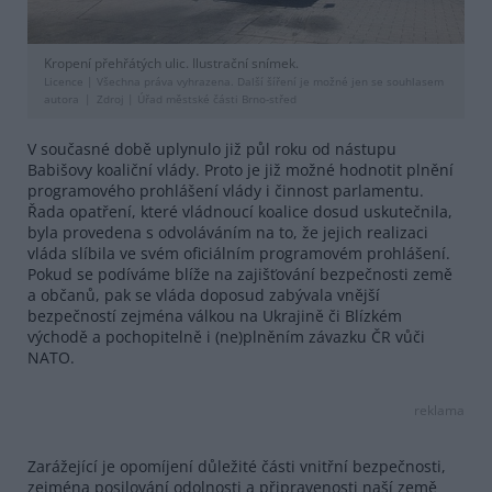
Kropení přehřátých ulic. Ilustrační snímek.
Licence |
Všechna práva vyhrazena. Další šíření je možné jen se souhlasem
autora
Zdroj |
Úřad městské části Brno-střed
V současné době uplynulo již půl roku od nástupu
Babišovy koaliční vlády. Proto je již možné hodnotit plnění
programového prohlášení vlády i činnost parlamentu.
Řada opatření, které vládnoucí koalice dosud uskutečnila,
byla provedena s odvoláváním na to, že jejich realizaci
vláda slíbila ve svém oficiálním programovém prohlášení.
Pokud se podíváme blíže na zajišťování bezpečnosti země
a občanů, pak se vláda doposud zabývala vnější
bezpečností zejména válkou na Ukrajině či Blízkém
východě a pochopitelně i (ne)plněním závazku ČR vůči
NATO.
reklama
Zarážející je opomíjení důležité části vnitřní bezpečnosti,
zejména posilování odolnosti a připravenosti naší země