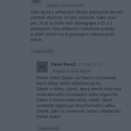
MD
Reaguje na Pavel Hanzl
Dalo by se z veřejných zdroju postupně vyvrátit
vlastně všechno, co jste sesmolil, takto stačí
jen, že je to směs vaší demagogie a lží a s
odstupem času dokonce i doložené pravdy.
A ještě čekám na ty postupy a zákony proti
lidem.
Odpovědět
Pavel Hanzl
2.7.2026 12:15
PH
Reaguje na Milan Dostál
Pořád málo? Zákon na šikanu neziskovek,
které dělají velmi důležitou práci.
Zákon o střetu zájmů, který otevře možnost
zcela děsivého tunelování státu oligarchií.
Zákon o financování veřej. médií, které
prakticky legalizuje dezinformační válku,
stejně, jako na Slovensku nebo v Maďarsku.
Pořád málo?
Odpovědět