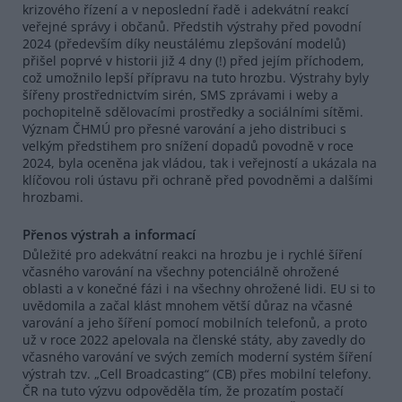
krizového řízení a v neposlední řadě i adekvátní reakcí
veřejné správy i občanů. Předstih výstrahy před povodní
2024 (především díky neustálému zlepšování modelů)
přišel poprvé v historii již 4 dny (!) před jejím příchodem,
což umožnilo lepší přípravu na tuto hrozbu. Výstrahy byly
šířeny prostřednictvím sirén, SMS zprávami i weby a
pochopitelně sdělovacími prostředky a sociálními sítěmi.
Význam ČHMÚ pro přesné varování a jeho distribuci s
velkým předstihem pro snížení dopadů povodně v roce
2024, byla oceněna jak vládou, tak i veřejností a ukázala na
klíčovou roli ústavu při ochraně před povodněmi a dalšími
hrozbami.
Přenos výstrah a informací
Důležité pro adekvátní reakci na hrozbu je i rychlé šíření
včasného varování na všechny potenciálně ohrožené
oblasti a v konečné fázi i na všechny ohrožené lidi. EU si to
uvědomila a začal klást mnohem větší důraz na včasné
varování a jeho šíření pomocí mobilních telefonů, a proto
už v roce 2022 apelovala na členské státy, aby zavedly do
včasného varování ve svých zemích moderní systém šíření
výstrah tzv. „Cell Broadcasting“ (CB) přes mobilní telefony.
ČR na tuto výzvu odpověděla tím, že prozatím postačí