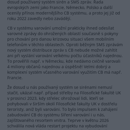
dosud používaný systém sirén a SMS zpráv. Řada
evropských zemí jako Francie, Německo, Polsko a další
ocenily přínos modernějšího CB systému, a proto jej již od
roku 2022 zavedly nebo zavádějí.
CB v systému varování umožní prakticky ihned odesílat
varovné zprávy do ohrožených oblastí současně s pokyny
pro chování pro danou krizovou situaci všem mobilním
telefonům v těchto oblastech. Oproti běžným SMS zprávám
nový systém distribuce zpráv s CB nebude možné zahltit
ani při vyslání varování velkému počtu účastníků najednou.
To prověřili např. v Německu, kde nedávno cvičně varovali
4 miliony občanů najednou a úspěšně! Velmi dobrý a
komplexní systém včasného varování využitím CB má např.
Francie.
Že dosud u nás používaný systém se sirénami nemusí
stačit, ukázal např. případ střelby na Filosofické fakultě UK
v prosinci 2023, kdy střelec ohrožoval lidi, kteří se
pohybovali v širším okolí Filosofické fakulty UK v dostřelu
teroristy, aniž byli varováni. To bylo impulsem k zahájení
zabudování CB do systému šíření varování i u nás,
zajišťovaného resortem vnitra. Teprve v květnu 2026
schválila nová vláda restart projektu na vybudování