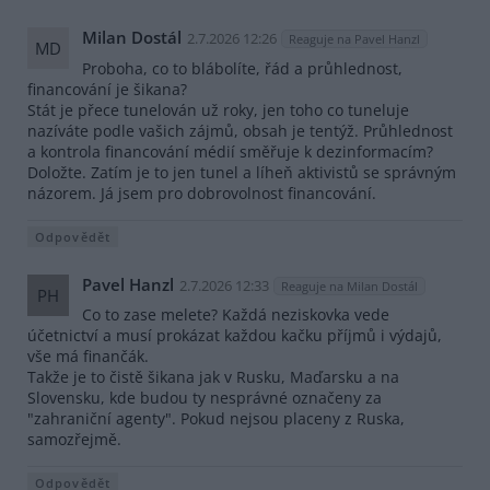
Milan Dostál
2.7.2026 12:26
Reaguje na Pavel Hanzl
MD
Proboha, co to blábolíte, řád a průhlednost,
financování je šikana?
Stát je přece tunelován už roky, jen toho co tuneluje
nazíváte podle vašich zájmů, obsah je tentýž. Průhlednost
a kontrola financování médií směřuje k dezinformacím?
Doložte. Zatím je to jen tunel a líheň aktivistů se správným
názorem. Já jsem pro dobrovolnost financování.
Odpovědět
Pavel Hanzl
2.7.2026 12:33
Reaguje na Milan Dostál
PH
Co to zase melete? Každá neziskovka vede
účetnictví a musí prokázat každou kačku příjmů i výdajů,
vše má finančák.
Takže je to čistě šikana jak v Rusku, Maďarsku a na
Slovensku, kde budou ty nesprávné označeny za
"zahraniční agenty". Pokud nejsou placeny z Ruska,
samozřejmě.
Odpovědět