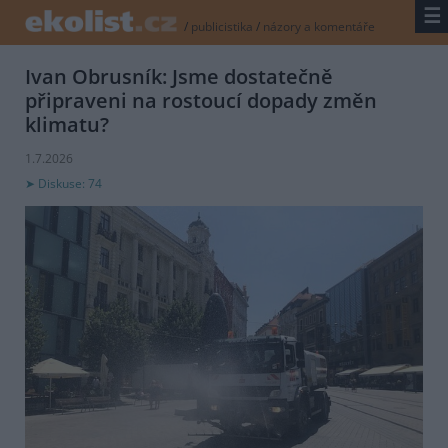
☰
/
publicistika
/
názory a komentáře
Ivan Obrusník: Jsme dostatečně
připraveni na rostoucí dopady změn
klimatu?
1.7.2026
Diskuse: 74