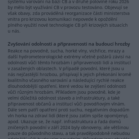
systému varování na bázi CB a v druhé polovině roku 2026
by mělo být využívání CB v provozu testováno. Objevují se
však obavy, zda prováděná reorganizace části ministerstva
vnitra pro krizovou komunikaci nepovede k opoždění
plného využití nové technologie CB při krizových situacích
u nás.
Zvyšování odolnosti a připravenosti na budoucí hrozby
Reakce na povodně, sucha, horké vlny, vichřice, mrazy a
další hydrometeorologické extrémy včetně požárů závisí na
odolnosti vůči těmto hrozbám i připravenosti lidí a institucí
v zasažených oblastech. V případě povodní, které jsou u
nás nejčastější hrozbou, přispívají k jejich překonání kromě
kvalitního včasného varování a následující rychlé reakce
dlouhodobější opatření, které vedou ke zvýšení odolnosti
vůči různým hrozbám. Příkladem jsou povodně, kde je
velmi důležitá odolnost staveb a infrastruktury, a také
připravenost občanů a institucí vůči povodňovým vlnám.
Dále sem patří opatření proti suchu, negativním dopadům
vln horka na zdraví lidí (které jsou zatím spíše opomíjeny),
apod. Ukazuje se, že např. infrastruktura a řada domů
zničených povodní v září 2024 byly obnoveny, ale většinou
pouze do původního stavu, a tak pravděpodobně nebudou