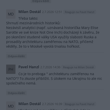
Odpovědět
Milan Dostál
2.7.2026 12:51
Reaguje na Pavel Hanzl
MD
Třeba takto:
Shrnutí mezinárodních historiků:
Nezávislí analytici (např. uznávaná historička Mary Elise
Sarotte ve své knize Not One Inch) docházejí k závěru, že
po skončení studené války USA využily slabosti Ruska a
prosadily architekturu zaměřenou na NATO, přičemž
věděly, že to v Moskvě vyvolá trvalou hořkost.
Odpovědět
Pavel Hanzl
2.7.2026 14:36
Reaguje na Milan Dostál
PH
Co je to preboga " architekturu zaměřenou na
NATO"? To zkuste přiblížit. S útokem na Ukrajinu to ale nic
společného nemá.
Odpovědět
Milan Dostál
2.7.2026 16:39
Reaguje na Pavel Hanzl
MD