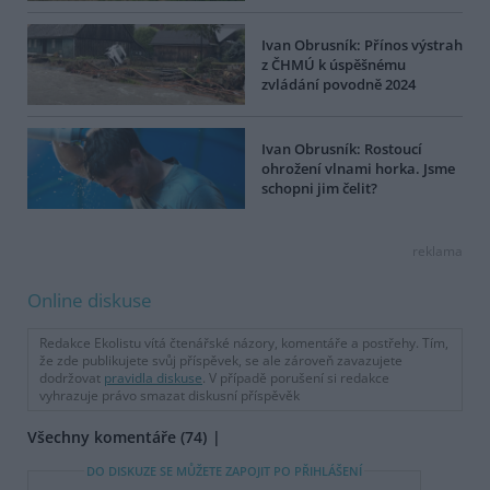
Ivan Obrusník: Přínos výstrah
z ČHMÚ k úspěšnému
zvládání povodně 2024
Ivan Obrusník: Rostoucí
ohrožení vlnami horka. Jsme
schopni jim čelit?
reklama
Online diskuse
Redakce Ekolistu vítá čtenářské názory, komentáře a postřehy. Tím,
že zde publikujete svůj příspěvek, se ale zároveň zavazujete
dodržovat
pravidla diskuse
. V případě porušení si redakce
vyhrazuje právo smazat diskusní příspěvěk
Všechny komentáře (74)
DO DISKUZE SE MŮŽETE ZAPOJIT PO PŘIHLÁŠENÍ