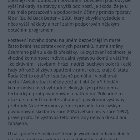
odolnější vůči budoucím povodním. Důvodem jsou obvykle
vyšší náklady na stavby s vyšší odolností. Je škoda, že je u
nás málo prosazován a podporován účinný princip “postav
lépe“ (Build Back Better – BBB), který obvykle vyžaduje o
něco vyšší náklady a není zatím podporován nějakým
dotačním programem!
Postavení nového domu na jiném bezpečnějším místě
často brání nedostatek volných pozemků, nutné změny
územního plánu a další překážky. Ke zvyšování odolnosti je
vhodné kombinovat individuální výstavbu domů s většími
„kolektivními“ stavbami hrází, nádrží, suchých poldrů i celé
řady přírodě blízkých opatření v rámci obce, kraje či státu.
Řada těchto opatření současně pomáhá i v boji proti
suchu! Avšak situaci někdy ztěžují i obtíže při hledání
kompromisu mezi výhradně ekologickým přístupem a
technickým protipovodňovými opatřeními. Příkladně to
ukazuje téměř třicetileté váhání při povolování výstavby
přehrady Nové Heřminovy, které přispělo k obrovským
povodňovým škodám v roce 2024 (větším než v roce 1997),
právě proto, že výstavba této přehrady nebyla dosud ani
zahájena.
U nás poměrně málo rozšířené je využívání individuálních
opatření proti povodním ve zranitelnějších oblastech,