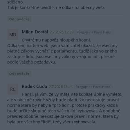
sděleno.
Tak je konkrétně uveďte, ne odkaz na obecný web.
Odpovědět
Milan Dostál
2.7.2026 12:39
Reaguje na Pavel Hanzl
MD
Chytrému napověz hloupého kopni.
Odkazem na ten web, jsem vám chtěl ukázat, že všechny
platné zákony vychází z parlamentu, tudíž jako voleného
zástupce lidu, jsou všechny zákony v zájmu lidi, přesně
podle vašeho požadavku.
Odpovědět
Radek Čuda
2.7.2026 13:44
Reaguje na Pavel Hanzl
RČ
Hanzl, já vím, že vy máte v té koblize úplně vymleto,
ale v obecné rovině vždy bude platit, že neexistuje právní
norma která by nebyla "pro lidi", protože prakticky každá
bude určité skupině těch vašich lidí vyhovovat. A obdobně
pravděpodobně neexistuje taková právní norma, která by
byla pro všechny "lidi", tedy všem vyhovovala.