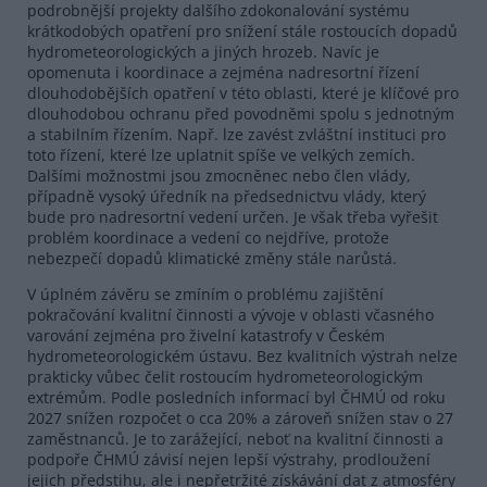
podrobnější projekty dalšího zdokonalování systému
krátkodobých opatření pro snížení stále rostoucích dopadů
hydrometeorologických a jiných hrozeb. Navíc je
opomenuta i koordinace a zejména nadresortní řízení
dlouhodobějších opatření v této oblasti, které je klíčové pro
dlouhodobou ochranu před povodněmi spolu s jednotným
a stabilním řízením. Např. lze zavést zvláštní instituci pro
toto řízení, které lze uplatnit spíše ve velkých zemích.
Dalšími možnostmi jsou zmocněnec nebo člen vlády,
případně vysoký úředník na předsednictvu vlády, který
bude pro nadresortní vedení určen. Je však třeba vyřešit
problém koordinace a vedení co nejdříve, protože
nebezpečí dopadů klimatické změny stále narůstá.
V úplném závěru se zmíním o problému zajištění
pokračování kvalitní činnosti a vývoje v oblasti včasného
varování zejména pro živelní katastrofy v Českém
hydrometeorologickém ústavu. Bez kvalitních výstrah nelze
prakticky vůbec čelit rostoucím hydrometeorologickým
extrémům. Podle posledních informací byl ČHMÚ od roku
2027 snížen rozpočet o cca 20% a zároveň snížen stav o 27
zaměstnanců. Je to zarážející, neboť na kvalitní činnosti a
podpoře ČHMÚ závisí nejen lepší výstrahy, prodloužení
jejich předstihu, ale i nepřetržité získávání dat z atmosféry