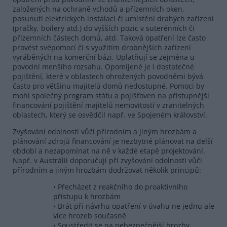
založených na ochraně vchodů a přízemních oken,
posunutí elektrických instalací či umístění drahých zařízení
(pračky, boilery atd.) do vyšších pozic v suterénních či
přízemních částech domů, atd. Taková opatření lze často
provést svépomocí či s využitím drobnějších zařízení
vyráběných na komerční bázi. Uplatňují se zejména u
povodní menšího rozsahu. Opomíjené je i dostatečné
pojištění, které v oblastech ohrožených povodněmi bývá
často pro většinu majitelů domů nedostupné. Pomoci by
mohl společný program státu a pojišťoven na přístupnější
financování pojištění majitelů nemovitostí v zranitelných
oblastech, který se osvědčil např. ve Spojeném království.
Zvyšování odolnosti vůči přírodním a jiným hrozbám a
plánování zdrojů financování je nezbytné plánovat na delší
období a nezapomínat na ně v každé etapě projektování.
Např. v Austrálii doporučují při zvyšování odolnosti vůči
přírodním a jiným hrozbám dodržovat několik principů:
• Přecházet z reakčního do proaktivního
přístupu k hrozbám
• Brát při návrhu opatření v úvahu ne jednu ale
více hrozeb současně
• Soustředit se na nebezpečnější hrozby