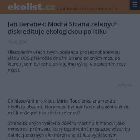
☰
/
publicistika
/
názory a komentáře
Jan Beránek: Modrá Strana zelených
diskredituje ekologickou politiku
16.10.2006
Hlasováním všech svých poslanců pro jednobarevnou
vládu ODS překročila dnešní Strana zelených mez, po
kterou jsem byl ochoten k jejímu vývoji v posledním roce
mlčet.
reklama
Co hlasování pro vládu Mirka Topolánka znamená z
hlediska obsahu, který musí být nadřazen situační taktice,
má-li naše politika zůstat zelenou?
Strana zelených vyslovila důvěru Martinu Římanovi jako
ministrovi průmyslu, který bezohledně prosazuje výstavbu
dálnic, jaderných elektráren a je již léta vyhlášeným