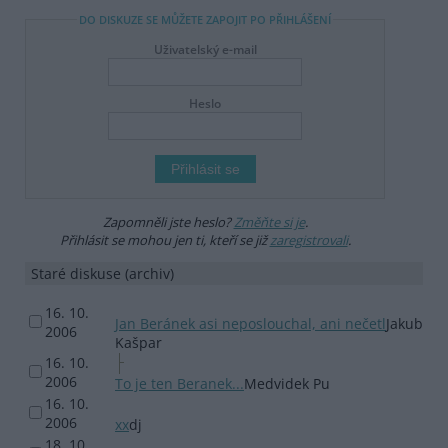
DO DISKUZE SE MŮŽETE ZAPOJIT PO PŘIHLÁŠENÍ
Uživatelský e-mail
Heslo
Zapomněli jste heslo?
Změňte si je
.
Přihlásit se mohou jen ti, kteří se již
zaregistrovali
.
Staré diskuse (archiv)
16. 10.
Jan Beránek asi neposlouchal, ani nečetl
Jakub
2006
Kašpar
16. 10.
2006
To je ten Beranek...
Medvidek Pu
16. 10.
2006
xx
dj
18. 10.