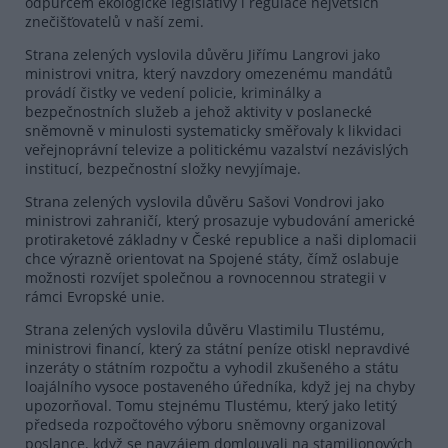
odpůrcem ekologické legislativy i regulace největších
znečišťovatelů v naší zemi.
Strana zelených vyslovila důvěru Jiřímu Langrovi jako
ministrovi vnitra, který navzdory omezenému mandátů
provádí čistky ve vedení policie, kriminálky a
bezpečnostních služeb a jehož aktivity v poslanecké
sněmovně v minulosti systematicky směřovaly k likvidaci
veřejnoprávní televize a politickému vazalství nezávislých
institucí, bezpečnostní složky nevyjímaje.
Strana zelených vyslovila důvěru Sašovi Vondrovi jako
ministrovi zahraničí, který prosazuje vybudování americké
protiraketové základny v České republice a naši diplomacii
chce výrazně orientovat na Spojené státy, čímž oslabuje
možnosti rozvíjet společnou a rovnocennou strategii v
rámci Evropské unie.
Strana zelených vyslovila důvěru Vlastimilu Tlustému,
ministrovi financí, který za státní peníze otiskl nepravdivé
inzeráty o státním rozpočtu a vyhodil zkušeného a státu
loajálního vysoce postaveného úředníka, když jej na chyby
upozorňoval. Tomu stejnému Tlustému, který jako letitý
předseda rozpočtového výboru sněmovny organizoval
poslance, když se navzájem domlouvali na stamilionových