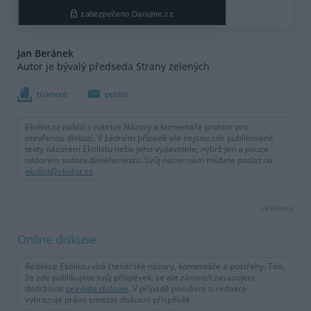
Jan Beránek
Autor je bývalý předseda Strany zelených
tisknout
poslat
Ekolist.cz nabízí v rubrice Názory a komentáře prostor pro
otevřenou diskuzi. V žádném případě ale nejsou zde publikované
texty názorem Ekolistu nebo jeho vydavatele, nýbrž jen a pouze
názorem autora daného textu. Svůj názor nám můžete poslat na
ekolist@ekolist.cz
.
reklama
Online diskuse
Redakce Ekolistu vítá čtenářské názory, komentáře a postřehy. Tím,
že zde publikujete svůj příspěvek, se ale zároveň zavazujete
dodržovat
pravidla diskuse
. V případě porušení si redakce
vyhrazuje právo smazat diskusní příspěvěk