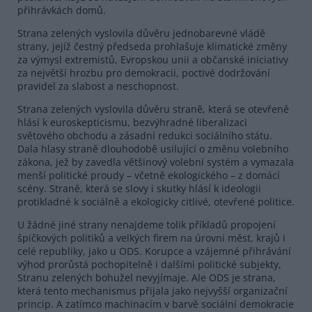
přihrávkách domů.
Strana zelených vyslovila důvěru jednobarevné vládě
strany, jejíž čestný předseda prohlašuje klimatické změny
za výmysl extremistů, Evropskou unii a občanské iniciativy
za největší hrozbu pro demokracii, poctivé dodržování
pravidel za slabost a neschopnost.
Strana zelených vyslovila důvěru straně, která se otevřeně
hlásí k euroskepticismu, bezvýhradné liberalizaci
světového obchodu a zásadní redukci sociálního státu.
Dala hlasy straně dlouhodobě usilující o změnu volebního
zákona, jež by zavedla většinový volební systém a vymazala
menší politické proudy – včetně ekologického – z domácí
scény. Straně, která se slovy i skutky hlásí k ideologii
protikladné k sociálně a ekologicky citlivé, otevřené politice.
U žádné jiné strany nenajdeme tolik příkladů propojení
špičkových politiků a velkých firem na úrovni měst, krajů i
celé republiky, jako u ODS. Korupce a vzájemné přihrávání
výhod prorůstá pochopitelně i dalšími politické subjekty,
Stranu zelených bohužel nevyjímaje. Ale ODS je strana,
která tento mechanismus přijala jako nejvyšší organizační
princip. A zatímco machinacím v barvě sociální demokracie