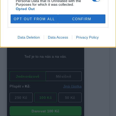
Personal Data that Is Unrelated with the
prosadí zpětná vazba a sebeopravné mechanismy. Snad jí
Purposes for which it was collected.
k nalezení ztracené orientace pomůže i tento text.
Opted Out
OPT OUT FROM ALL
CONFIRM
reklama
Data Deletion
Data Access
Privacy Policy