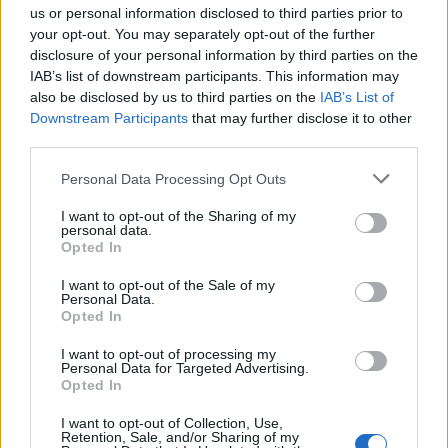
us or personal information disclosed to third parties prior to
Jak je možné, že strana zrozená ze solidarity, citlivosti a
your opt-out. You may separately opt-out of the further
zásadního odporu k ničení světa arogantními mocnými, už
disclosure of your personal information by third parties on the
v prvních měsících parlamentního fungování obrací na
ruby snad všechny prvky svého politického programu?
IAB’s list of downstream participants. This information may
Důvody, kterými se Strana zelených snaží obhájit své
also be disclosed by us to third parties on the
IAB’s List of
konání, spíše završují absurditu její piruety, když hlavním
Downstream Participants
that may further disclose it to other
argumentem pro toto počínání je údajná důvěryhodnost
third parties.
strany v očích voličů i ostatních stran.
Personal Data Processing Opt Outs
Domnívám se, že příčinou zmodrání Strany zelených je v
poslední době převažující snaha dostat se k moci za
I want to opt-out of the Sharing of my
každou cenu. Rozprodej programu začal už ve chvíli, kdy se
personal data.
hlavní sponzor její volební kampaně, Jaroslav Soukup ze
Opted In
společnosti Médea, stal vyjednavačem koaliční smlouvy v
oblasti ekonomiky. Takové kupování politického vlivu
I want to opt-out of the Sale of my
bohatými podnikateli do zelené politiky rozhodně nepatří!
Personal Data.
Opted In
Jakkoliv je úspěch v parlamentních volbách úctyhodný a
pro stranu žádoucí, sám o sobě není nejvyšší hodnotou.
I want to opt-out of processing my
Personal Data for Targeted Advertising.
Bohužel, Strana zelených za něj v tuto chvíli zaplatila
Opted In
anihilací programového obsahu.
Chovám ale naději, že jde jen o dočasnou epizodu a že se –
I want to opt-out of Collection, Use,
Retention, Sale, and/or Sharing of my
stejně jako v přírodních ekosystémech – ve Straně zelených