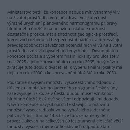
Ministerstvo tvrdí, že koncepce nebude mít významný vliv
na životní prostředí a veřejné zdraví. Ve skutečnosti
výrazné urychlení plánovaného harmonogramu přípravy
hlubinného úložiště na polovinu oslabuje možnost
dostatečně prozkoumat a zhodnotit geologické prostředí,
které tvoří rozhodující bezpečnostní bariéru, a tím zvyšuje
pravděpodobnost i závažnost potenciálních vlivů na životní
prostředí a zdraví obyvatel dotčených obcí. Dosud platná
koncepce počítala s výběrem finální lokality pro úložiště v
roce 2025 a jeho zprovozněním do roku 2065, nový návrh
zkracuje tuto dobu o dvacet let. K výběru finální lokality má
dojít do roku 2030 a ke zprovoznění úložiště k roku 2050.
Podstatné navýšení množství vysoceaktivního odpadu v
důsledku ambiciózního jaderného programu české vlády
zase zvyšuje riziko, že v Česku budou muset vzniknout
hlubinné úložiště až dvě se všemi odpovídajícími dopady.
Návrh koncepce navýšil oproti té stávající o polovinu
množství vysoceradioaktivního vyhořelého jaderného
paliva z 9 tisíc tun na 14,5 tisíce tun, oznámený delší
provoz Dukovan na celkových 80 let znamená ale ještě větší
množství vysoce i méně radioaktivních odpadů. Státní