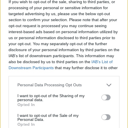
If you wish to opt-out of the sale, sharing to third parties, or
processing of your personal or sensitive information for
targeted advertising by us, please use the below opt-out
section to confirm your selection. Please note that after your
opt-out request is processed you may continue seeing
interest-based ads based on personal information utilized by
us or personal information disclosed to third parties prior to
your opt-out. You may separately opt-out of the further
disclosure of your personal information by third parties on the
IAB’s list of downstream participants. This information may
Platforma proti hlubinnému úložišti
also be disclosed by us to third parties on the
IAB’s List of
Downstream Participants
that may further disclose it to other
third parties.
tisknout
poslat
Personal Data Processing Opt Outs
Ekolist.cz nabízí v rubrice Názory a komentáře prostor pro
otevřenou diskuzi. V žádném případě ale nejsou zde publikované
I want to opt-out of the Sharing of my
texty názorem Ekolistu nebo jeho vydavatele, nýbrž jen a pouze
personal data.
názorem autora daného textu. Svůj názor nám můžete poslat na
Opted In
ekolist@ekolist.cz
.
Dále čtěte |
I want to opt-out of the Sale of my
Personal Data.
Ústavní soud odmítl stížnost
Opted In