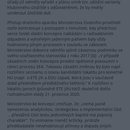
úřady již odmítly vyřadit z plánu vznik tzv. záložní varianty
hlubinného úložiště s odůvodněním, že by mohly
vzniknout úložiště dvě.
Přístup dnešního aparátu Ministerstva životního prostředí
ostře kontrastuje s postupem v minulosti, kdy předchozí
verze české vládní koncepce nakládání s radioaktivním
odpadem a vyhořelým jaderným palivem byly vždy
hodnoceny plným procesem v souladu se zákonem.
Ministerstvo dokonce odmítlo splnit závaznou podmínku ze
svého souhlasného stanoviska z roku 2017 [6]: „V případě
zásadních změn Koncepce provést opětovné posouzení v
rámci procesu SEA. Takovou zásadní změnou by bylo např.
rozšíření seznamu o novou kandidátní lokalitu pro konečné
HÚ (např. o ETE jih a EDU západ, která jsou v současné
době předmětem předběžného šetření).“ K rozšíření o
lokalitu Janoch (původně ETE jih) totiž skutečně došlo
rozhodnutím vlády 21. prosince 2020.
Ministerstvo ke koncepci zmiňuje, že: „nemá jasně
vymezenou analytickou, strategickou a implementační část
… převážná část textu jednotlivých kapitol má popisný
charakter“. To vnímáme rovněž kriticky, protože
předkladatelé nevyhodnocují přínosy a dopady jiných