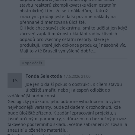
stavbu reaktorů zkomplikovat (ke všem ostatním
obstrukcím) i tím, že se k nákladům, i tak už
značným, přidají ještě další povinné náklady na
přehnaně dimenzovaná úložiště.
Čili kdo chce stavět elektrárnu, smí to udělat jen když
zároveň zaplatí možnost ukládání radioaktivních
odpadů pro všechny ostatní resorty, které je
produkují. Které jich dokonce produkují násobně víc.
Mají to v té Bruseli vymyšlené dobře...
Odpovědět
Tonda Selektoda
17.6.2026 21:00
TS
Jde jen o další pokus o obstrukci, s cílem stavbu
úložiště zmařit, nebo ji alespoň odložit do
vzdálenější budoucnosti…
Geologický průzkum, jeho odborné vyhodnocení a výběr
nejvhodnější varianty, bude základem k rozhodnutí, kde
bude úložiště zřízeno. K zadání zpracování projektu, s
jasně určenými parametry, s důrazem na bezpečný provoz
takového podzemního skladu, včetně zabránění zcizování a
zneužití uloženého materiálu.