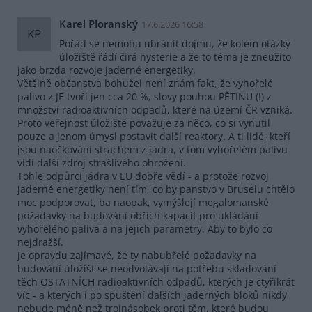
Karel Ploranský
17.6.2026 16:58
KP
Pořád se nemohu ubránit dojmu, že kolem otázky
úložiště řádí čirá hysterie a že to téma je zneužito
jako brzda rozvoje jaderné energetiky.
Většině občanstva bohužel není znám fakt, že vyhořelé
palivo z JE tvoří jen cca 20 %, slovy pouhou PĚTINU (!) z
množství radioaktivních odpadů, které na území ČR vzniká.
Proto veřejnost úložiště považuje za něco, co si vynutil
pouze a jenom úmysl postavit další reaktory. A ti lidé, kteří
jsou naočkováni strachem z jádra, v tom vyhořelém palivu
vidí další zdroj strašlivého ohrožení.
Tohle odpůrci jádra v EU dobře vědí - a protože rozvoj
jaderné energetiky není tím, co by panstvo v Bruselu chtělo
moc podporovat, ba naopak, vymýšlejí megalomanské
požadavky na budování obřích kapacit pro ukládání
vyhořelého paliva a na jejich parametry. Aby to bylo co
nejdražší.
Je opravdu zajímavé, že ty nabubřelé požadavky na
budování úložišť se neodvolávají na potřebu skladování
těch OSTATNÍCH radioaktivních odpadů, kterých je čtyřikrát
víc - a kterých i po spuštění dalších jaderných bloků nikdy
nebude méně než trojnásobek proti těm, které budou