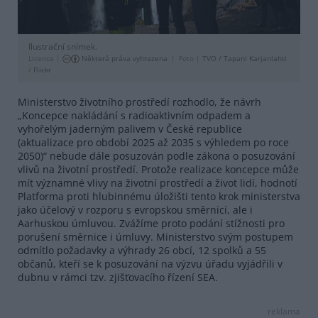
Ilustrační snímek.
Licence |
Některá práva vyhrazena
Foto |
TVO / Tapani Karjanlahti
/
Flickr
Ministerstvo životního prostředí rozhodlo, že návrh
„Koncepce nakládání s radioaktivním odpadem a
vyhořelým jaderným palivem v České republice
(aktualizace pro období 2025 až 2035 s výhledem po roce
2050)“ nebude dále posuzován podle zákona o posuzování
vlivů na životní prostředí. Protože realizace koncepce může
mít významné vlivy na životní prostředí a život lidí, hodnotí
Platforma proti hlubinnému úložišti tento krok ministerstva
jako účelový v rozporu s evropskou směrnicí, ale i
Aarhuskou úmluvou. Zvážíme proto podání stížnosti pro
porušení směrnice i úmluvy. Ministerstvo svým postupem
odmítlo požadavky a výhrady 26 obcí, 12 spolků a 55
občanů, kteří se k posuzování na výzvu úřadu vyjádřili v
dubnu v rámci tzv. zjišťovacího řízení SEA.
reklama