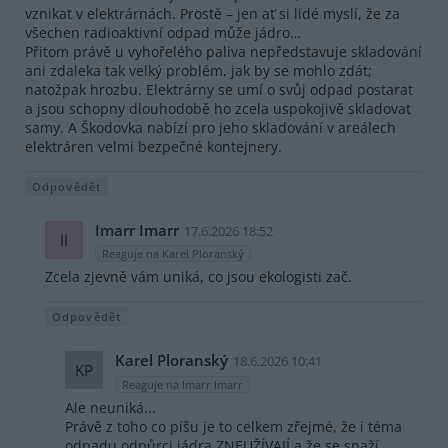
vznikat v elektrárnách. Prostě – jen ať si lidé myslí, že za
všechen radioaktivní odpad může jádro…
Přitom právě u vyhořelého paliva nepředstavuje skladování
ani zdaleka tak velký problém, jak by se mohlo zdát;
natožpak hrozbu. Elektrárny se umí o svůj odpad postarat
a jsou schopny dlouhodobě ho zcela uspokojivě skladovat
samy. A Škodovka nabízí pro jeho skladování v areálech
elektráren velmi bezpečné kontejnery.
Odpovědět
Imarr Imarr
17.6.2026 18:52
II
Reaguje na Karel Ploranský
Zcela zjevně vám uniká, co jsou ekologisti zač.
Odpovědět
Karel Ploranský
18.6.2026 10:41
KP
Reaguje na Imarr Imarr
Ale neuniká...
Právě z toho co píšu je to celkem zřejmé, že i téma
odpadu odpůrci jádra ZNEUŽÍVAJÍ a že se snaží