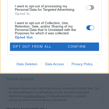
firmy, která zpochybnila
umístění nového zdroje v
I want to opt-out of processing my
Personal Data for Targeted Advertising.
Dukovanech
Opted In
Aktivisté chtějí, aby
I want to opt-out of Collection, Use,
prodloužení provozu
Retention, Sale, and/or Sharing of my
Temelína mělo nové
Personal Data that Is Unrelated with the
posouzení EIA
Purposes for which it was collected.
Opted Out
Děti Země se obrátily na
OPT OUT FROM ALL
CONFIRM
Ústavní soud kvůli umístění
nového jaderného bloku v
Dukovanech
Data Deletion
Data Access
Privacy Policy
reklama
Online diskuse
Redakce Ekolistu vítá čtenářské názory, komentáře a postřehy. Tím,
že zde publikujete svůj příspěvek, se ale zároveň zavazujete
dodržovat
pravidla diskuse
. V případě porušení si redakce
vyhrazuje právo smazat diskusní příspěvěk