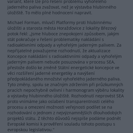
variant, které lze pro řešení problému vyhořelého
jaderného paliva zvažovat, než je výstavba hlubinného
úložiště. To mělo plné hodnocení napravit.
Michael Forman, mluvčí Platformy proti hlubinnému
úložišti a starosta města Horažďovice z lokality Březový
potok řekl: „Jsme hluboce znepokojeni způsobem, jakým
stát pokračuje v řešení problematiky nakládání s
radioaktivními odpady a vyhořelým jaderným palivem. Za
nepřijatelné považujeme rozhodnutí, že aktualizace
Koncepce nakládání s radioaktivními odpady a vyhořelým
jaderným palivem nebude posuzována v procesu SEA,
přestože došlo ke změně Státní energetické koncepce ve
věci rozšíření jaderné energetiky a navýšení
předpokládaného množství vyhořelého jaderného paliva.
Tyto změny, spolu se značným zdržením při průzkumných
pracích nepochybně ovlivní i harmonogram výběru lokality
a výstavby hlubinného úložiště. Rozhodnutí neprovést SEA
proto vnímáme jako oslabení transparentnosti celého
procesu a omezení možnosti veřejnosti podílet se na
rozhodování o jednom z nejvýznamnějších dlouhodobých
projektů státu. Z těchto důvodů nejspíše podáme podnět
Evropské komisi k prověření souladu tohoto postupu s
evropskou legislativou.“