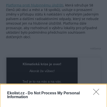
Platforma proti hlubinnému úložišti
, která sdružuje 58
členů (40 obcí a měst a 18 spolků), usiluje o prosazení
změny v přístupu státu k nakládání s vyhořelým jaderným
palivem a dalšími radioaktivními odpady, který se nebude
omezovat jen na hlubinné úložiště. Platforma dále
prosazuje, aby rozhodnutí o výběru lokality pro případné
ukládání bylo podmíněno předchozím souhlasem
dotčených obcí.
reklama
Ekolist.cz -
Do Not Process My Personal
Information