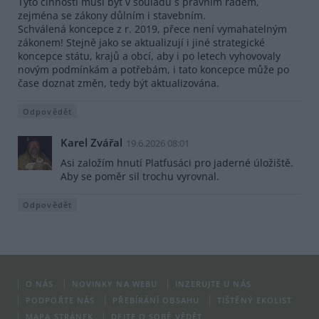
Tyto činnosti musí být v souladu s právním řádem,
zejména se zákony důlním i stavebním.
Schválená koncepce z r. 2019, přece není vymahatelným
zákonem! Stejně jako se aktualizují i jiné strategické
koncepce státu, krajů a obcí, aby i po letech vyhovovaly
novým podmínkám a potřebám, i tato koncepce může po
čase doznat změn, tedy být aktualizována.
Odpovědět
Karel Zvářal
19.6.2026 08:01
Asi založím hnutí Platfusáci pro jaderné úložiště.
Aby se poměr sil trochu vyrovnal.
Odpovědět
O NÁS
NOVINKY NA WEBU
INZERUJTE U NÁS
PODPOŘTE NÁS
PŘEBÍRÁNÍ OBSAHU
TIŠTĚNÝ EKOLIST
MAPA STRÁNEK
DEJTE O SOBĚ VĚDĚT