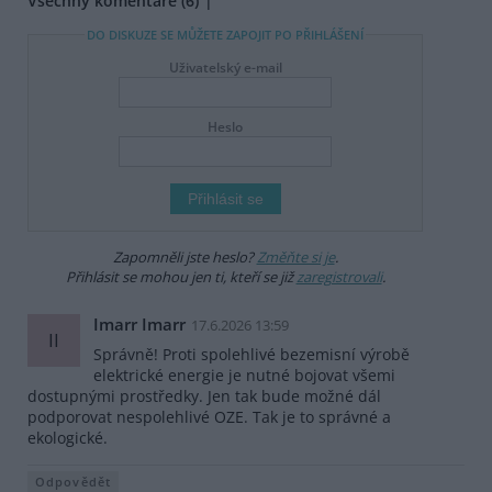
Všechny komentáře (6)
DO DISKUZE SE MŮŽETE ZAPOJIT PO PŘIHLÁŠENÍ
Uživatelský e-mail
Heslo
Zapomněli jste heslo?
Změňte si je
.
Přihlásit se mohou jen ti, kteří se již
zaregistrovali
.
Imarr Imarr
17.6.2026 13:59
II
Správně! Proti spolehlivé bezemisní výrobě
elektrické energie je nutné bojovat všemi
dostupnými prostředky. Jen tak bude možné dál
podporovat nespolehlivé OZE. Tak je to správné a
ekologické.
Odpovědět