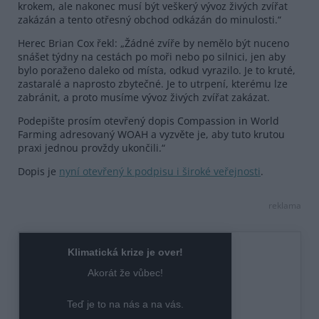
krokem, ale nakonec musí být veškerý vývoz živých zvířat
zakázán a tento otřesný obchod odkázán do minulosti.“
Herec Brian Cox řekl: „Žádné zvíře by nemělo být nuceno
snášet týdny na cestách po moři nebo po silnici, jen aby
bylo poraženo daleko od místa, odkud vyrazilo. Je to kruté,
zastaralé a naprosto zbytečné. Je to utrpení, kterému lze
zabránit, a proto musíme vývoz živých zvířat zakázat.
Podepište prosím otevřený dopis Compassion in World
Farming adresovaný WOAH a vyzvěte je, aby tuto krutou
praxi jednou provždy ukončili.“
Dopis je
nyní otevřený k podpisu i široké veřejnosti
.
reklama