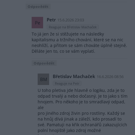
Odpovědět
Petr
15.6.2026 23:03
Pe
Reaguje na Břetislav Machaček
To já jen že si stěžujete na následky
kapitalismu a tržního chování, které se na nic
neohlíží, a přitom se sám chováte úplně stejně.
Děláte jen to, co se vám vyplatí.
Odpovědět
Břetislav Machaček
16.6.2026 08:56
BM
Reaguje na Petr
U toho pletiva jde hlavně o logiku, zda je to
odpad trvalý a nebo dočasný. Je to jako s tím
hnojem. Pro někoho je to smradlavý odpad,
ale
pro jiného zdroj živin pro rostliny. Každý se
na hnůj dívá jinak a záleží, kdo prosadí to
své. Pamatuji na křik ochranářů zakazujících
polní hnojiště jako zdroj možné