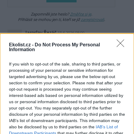
Zapomněli jste heslo?
Změňte si je
.
Přihlásit se mohou jen ti, kteří se již
zaregistrovali
.
Jaroslav Řezáč
15.6.2026 08:00
JŘ
tím slovem " globální " myslíte vaši bublinu?
Ekolist.cz -
Do Not Process My Personal
Information
Odpovědět
If you wish to opt-out of the sale, sharing to third parties, or
Emil Bernardy
16.6.2026 12:56
EB
processing of your personal or sensitive information for
Reaguje na Jaroslav Řezáč
targeted advertising by us, please use the below opt-out
Trefné.
section to confirm your selection. Please note that after your
opt-out request is processed you may continue seeing
Odpovědět
interest-based ads based on personal information utilized by
us or personal information disclosed to third parties prior to
Imarr Imarr
15.6.2026 09:28
II
your opt-out. You may separately opt-out of the further
V první fázi by to chtělo zakázat ekologismus, v
disclosure of your personal information by third parties on the
druhé fázi by to chtělo podpořit chov skotu v
IAB’s list of downstream participants. This information may
místě spotřeby. A bude i více organiky na pole. Podepisovat
also be disclosed by us to third parties on the
IAB’s List of
nějaké výkřiky do tmy vytržené z reality nemá cenu.
Downstream Participants
that may further disclose it to other