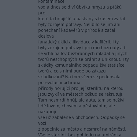
kontaminace
vod a dnes se diví úbytku hmyzu a ptáků
pro
které ta hnojiště a pastviny s trusem zvířat
byly zdrojem potravy. Nelíbilo se jim ani
ponechání kadavérů v přírodě a začal
doslova
fanatický úklid a likvidace v kafilérii. I ty
byly zdrojem potravy i pro mrchožrouty a ti
se vrhli na lov bezbranných mláďat a jiných
tvorů neschopných se bránit a uniknout. I ty
skládky komunálního odpadu živí statisíce
tvorů a co s nimi bude po zákazu
skládkování? Na tom všem se podepsala
porevoluční ochrana
přírody horující pro její sterilitu na kterou
jsou zvyklí ve městech odkud se rekrutují.
Tam nesmrdí hnůj, ale auta, tam se neživí
lidé lovem, chovem a pěstováním, ale
nakupují
vše už zabalené v obchodech. Odpadky se
vozí
z popelnic za město a nesmrdí na náměstí.
Vše je sterilní, bez pohledu na umírání a