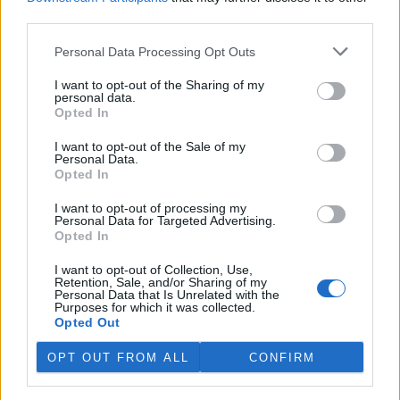
third parties.
Odpovědět
Personal Data Processing Opt Outs
smějící se bestie
15.6.2026 09:40
ss
Reaguje na Imarr Imarr
I want to opt-out of the Sharing of my
personal data.
1*
Opted In
Odpovědět
I want to opt-out of the Sale of my
Personal Data.
Opted In
Břetislav Machaček
15.6.2026 10:11
BM
Reaguje na Imarr Imarr
I want to opt-out of processing my
Přesně tak. Kdysi končily místní zvířata na místních
Personal Data for Targeted Advertising.
Opted In
jatkách, ale
v tržním hospodářství se vozí tam, kde platí více. Tam ať
I want to opt-out of Collection, Use,
směřují
Retention, Sale, and/or Sharing of my
své protesty, ale to by museli protestovat proti
Personal Data that Is Unrelated with the
kapitalismu, který stojí a leží na tržních principech a
Purposes for which it was collected.
neohlíží se jak na lidi, tak ani na zvířata. Pro kapitalistu
Opted Out
je zvíře zboží a člověk je lidský
zdroj pracovní síly. Když vzpomenu ještě více do
OPT OUT FROM ALL
CONFIRM
minulosti, tak
děda odvedl krávu pěšky k místnímu řezníkovi a domů