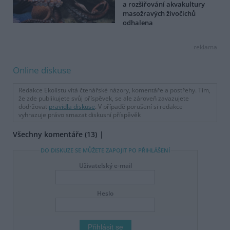
a rozšiřování akvakultury
masožravých živočichů
odhalena
reklama
Online diskuse
Redakce Ekolistu vítá čtenářské názory, komentáře a postřehy. Tím,
že zde publikujete svůj příspěvek, se ale zároveň zavazujete
dodržovat
pravidla diskuse
. V případě porušení si redakce
vyhrazuje právo smazat diskusní příspěvěk
Všechny komentáře (13)
DO DISKUZE SE MŮŽETE ZAPOJIT PO PŘIHLÁŠENÍ
Uživatelský e-mail
Heslo