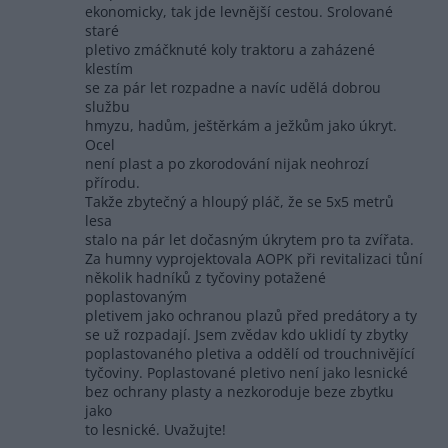
ekonomicky, tak jde levnější cestou. Srolované
staré
pletivo zmáčknuté koly traktoru a zaházené
klestím
se za pár let rozpadne a navíc udělá dobrou
službu
hmyzu, hadům, ještěrkám a ježkům jako úkryt.
Ocel
není plast a po zkorodování nijak neohrozí
přírodu.
Takže zbytečný a hloupý pláč, že se 5x5 metrů
lesa
stalo na pár let dočasným úkrytem pro ta zvířata.
Za humny vyprojektovala AOPK při revitalizaci tůní
několik hadníků z tyčoviny potažené
poplastovaným
pletivem jako ochranou plazů před predátory a ty
se už rozpadají. Jsem zvědav kdo uklidí ty zbytky
poplastovaného pletiva a oddělí od trouchnivějící
tyčoviny. Poplastované pletivo není jako lesnické
bez ochrany plasty a nezkoroduje beze zbytku
jako
to lesnické. Uvažujte!