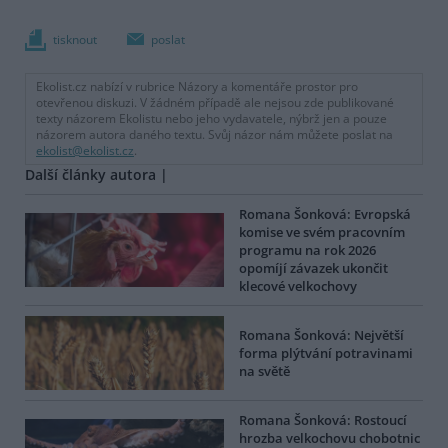
tisknout
poslat
Ekolist.cz nabízí v rubrice Názory a komentáře prostor pro
otevřenou diskuzi. V žádném případě ale nejsou zde publikované
texty názorem Ekolistu nebo jeho vydavatele, nýbrž jen a pouze
názorem autora daného textu. Svůj názor nám můžete poslat na
ekolist@ekolist.cz
.
Další články autora |
Romana Šonková: Evropská
komise ve svém pracovním
programu na rok 2026
opomíjí závazek ukončit
klecové velkochovy
Romana Šonková: Největší
forma plýtvání potravinami
na světě
Romana Šonková: Rostoucí
hrozba velkochovu chobotnic