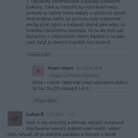
1. republiky lokomobilami a později pásovými
traktory. Také tu nedošlo na rozorávání mezí,
protože tu žádné nikdy nebyly a přesto tu bývalo
tolik drobné zvěře, že po honu byly traktorové
vlečky plné zajíců a bažantů stejně jako kdysi za
hraběte náruživého nimroda. To tu ale bylo pár
bažantnic s intenzivním lovem škodné a ne jako
nyní, když je škodná hojnější než drobná.
Odpovědět
Imarr Imarr
16.6.2026 09:36
II
Reaguje na Břetislav Machaček
Děda ( ročník 1900) měl před nástupem dobra
56 ha. Do JZD vstoupil s 6 ti.
Odpovědět
Lukas B.
15.6.2026 11:03
LB
když si my ateističtí a přírodu milující evropané
dopřáváme luxusní argentinské hovězí, vůbec
nám nevadí, že je dobytek porážen a čtvrcen v místě