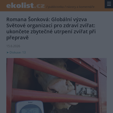
☰
/
publicistika
/
názory a komentáře
Romana Šonková: Globální výzva
Světové organizaci pro zdraví zvířat:
ukončete zbytečné utrpení zvířat při
přepravě
15.6.2026
Diskuse: 13