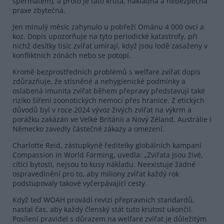
spermatem), a proto je tato krutá, nákladná a nebezpečná
praxe zbytečná.
Jen minulý měsíc zahynulo u pobřeží Ománu 4 000 ovcí a
koz. Dopis upozorňuje na tyto periodické katastrofy, při
nichž desítky tisíc zvířat umírají, když jsou lodě zasaženy v
konfliktních zónách nebo se potopí.
Kromě bezprostředních problémů s welfare zvířat dopis
zdůrazňuje, že stísněné a nehygienické podmínky a
oslabená imunita zvířat během přepravy představují také
riziko šíření zoonotických nemocí přes hranice. Z etických
důvodů byl v roce 2024 vývoz živých zvířat na výkrm a
porážku zakázán ve Velké Británii a Nový Zéland, Austrálie i
Německo zavedly částečné zákazy a omezení.
Charlotte Reid, zástupkyně ředitelky globálních kampaní
Compassion in World Farming, uvedla: „Zvířata jsou živé,
cítící bytosti, nejsou to kusy nákladu. Neexistuje žádné
ospravedlnění pro to, aby miliony zvířat každý rok
podstupovaly takové vyčerpávající cesty.
Když teď WOAH provádí revizi přepravních standardů,
nastal čas, aby každý členský stát tuto krutost ukončil.
Posílení pravidel s důrazem na welfare zvířat je důležitým