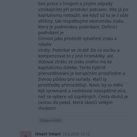
bez práce s hnojem a jinými odpady
vznikajícími při produkci potravin. Víte já po
kapitalismu netoužil, ale když už tu je z vůle
většiny, tak respektujme ekonomiku zisku,
který je podmínkou podnikání. Definicí
podnikání je
činnost jako předmět vytváření zisku a
nikoliv
ztráty. Podnikat ve ztrátě šlo za socíku a
kompenzovat to z jiné hromádky, ale
dotovat ztrátu ze zisku jiného má ke
kapitalizmu daleko. Tento hybrid
přerozdělování je korupčním prostředím a
živnou půdou pro ouřady, kteří ty
prostředky přerozdělují. Navíc by to mělo
být vyrovnané a nedotovat neúspěšné více,
než se vybere od úspěšných. Cesta dluhů je
cestou do pekel, která skončí velkým
třeskem!
Odpovědět
Imarr Imarr
15.6.2026 12:12
II