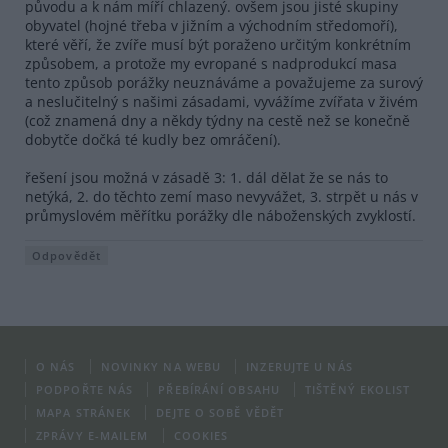
původu a k nám míří chlazený. ovšem jsou jisté skupiny
obyvatel (hojné třeba v jižním a východním středomoří),
které věří, že zvíře musí být poraženo určitým konkrétním
způsobem, a protože my evropané s nadprodukcí masa
tento způsob porážky neuznáváme a považujeme za surový
a neslučitelný s našimi zásadami, vyvážíme zvířata v živém
(což znamená dny a někdy týdny na cestě než se konečně
dobytče dočká té kudly bez omráčení).
řešení jsou možná v zásadě 3: 1. dál dělat že se nás to
netýká, 2. do těchto zemí maso nevyvážet, 3. strpět u nás v
průmyslovém měřítku porážky dle náboženských zvyklostí.
Odpovědět
O NÁS
NOVINKY NA WEBU
INZERUJTE U NÁS
PODPOŘTE NÁS
PŘEBÍRÁNÍ OBSAHU
TIŠTĚNÝ EKOLIST
MAPA STRÁNEK
DEJTE O SOBĚ VĚDĚT
ZPRÁVY E-MAILEM
COOKIES