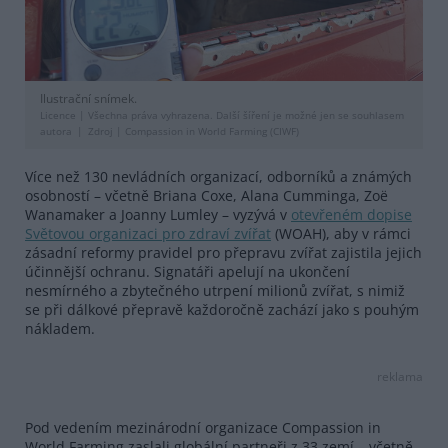
Ilustrační snímek.
Licence |
Všechna práva vyhrazena. Další šíření je možné jen se souhlasem
autora
Zdroj |
Compassion in World Farming (CIWF)
Více než 130 nevládních organizací, odborníků a známých
osobností – včetně Briana Coxe, Alana Cumminga, Zoë
Wanamaker a Joanny Lumley – vyzývá v
otevřeném dopise
Světovou organizaci pro zdraví zvířat
(WOAH), aby v rámci
zásadní reformy pravidel pro přepravu zvířat zajistila jejich
účinnější ochranu. Signatáři apelují na ukončení
nesmírného a zbytečného utrpení milionů zvířat, s nimiž
se při dálkové přepravě každoročně zachází jako s pouhým
nákladem.
reklama
Pod vedením mezinárodní organizace Compassion in
World Farming zaslali globální partneři z 33 zemí – včetně