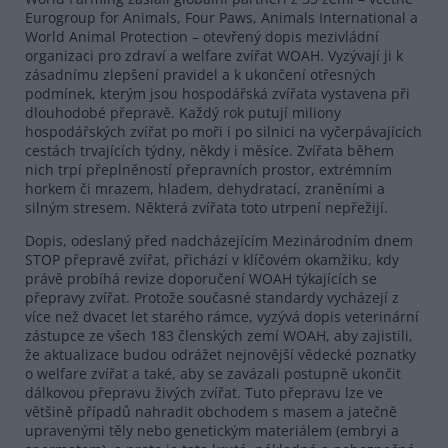
Eurogroup for Animals, Four Paws, Animals International a
World Animal Protection – otevřený dopis mezivládní
organizaci pro zdraví a welfare zvířat WOAH. Vyzývají ji k
zásadnímu zlepšení pravidel a k ukončení otřesných
podmínek, kterým jsou hospodářská zvířata vystavena při
dlouhodobé přepravě. Každý rok putují miliony
hospodářských zvířat po moři i po silnici na vyčerpávajících
cestách trvajících týdny, někdy i měsíce. Zvířata během
nich trpí přeplněností přepravních prostor, extrémním
horkem či mrazem, hladem, dehydratací, zraněními a
silným stresem. Některá zvířata toto utrpení nepřežijí.
Dopis, odeslaný před nadcházejícím Mezinárodním dnem
STOP přepravě zvířat, přichází v klíčovém okamžiku, kdy
právě probíhá revize doporučení WOAH týkajících se
přepravy zvířat. Protože současné standardy vycházejí z
více než dvacet let starého rámce, vyzývá dopis veterinární
zástupce ze všech 183 členských zemí WOAH, aby zajistili,
že aktualizace budou odrážet nejnovější vědecké poznatky
o welfare zvířat a také, aby se zavázali postupně ukončit
dálkovou přepravu živých zvířat. Tuto přepravu lze ve
většině případů nahradit obchodem s masem a jatečně
upravenými těly nebo genetickým materiálem (embryi a