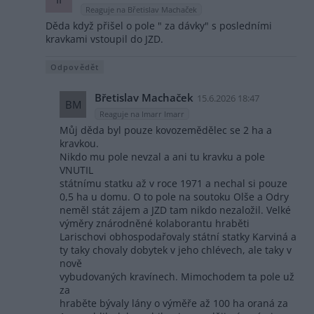
Reaguje na Břetislav Machaček
Děda když přišel o pole " za dávky" s posledními
kravkami vstoupil do JZD.
Odpovědět
Břetislav Machaček
15.6.2026 18:47
BM
Reaguje na Imarr Imarr
Můj děda byl pouze kovozemědělec se 2 ha a
kravkou.
Nikdo mu pole nevzal a ani tu kravku a pole
VNUTIL
státnímu statku až v roce 1971 a nechal si pouze
0,5 ha u domu. O to pole na soutoku Olše a Odry
neměl stát zájem a JZD tam nikdo nezaložil. Velké
výměry znárodněné kolaborantu hraběti
Larischovi obhospodařovaly státní statky Karviná a
ty taky chovaly dobytek v jeho chlévech, ale taky v
nově
vybudovaných kravínech. Mimochodem ta pole už
za
hraběte bývaly lány o výměře až 100 ha oraná za