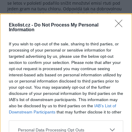
se letos v pololetí podařilo snížit množství emisí rtuti pod
jeden gram na tunu chloru. Odpovídá tak na dobrovolnou
iniciativu evropské organizace sdružující výrobce chloru v
Evropě – EuroChlor, která se zavázala, že ve všech
Ekolist.cz -
Do Not Process My Personal
evropských elektrolýzách budou do roku 2007 při výrobě
Information
chloru sníženy emise rtuti pod 1 gram. Přestože je Spolana
emitentem pouhých 3 % rtuti z celorepublikového objemu,
zavázala se, že do roku 2015 nahradí amalgámovou
If you wish to opt-out of the sale, sharing to third parties, or
elektrolýzu moderní membránovou, kde již při výrobě
processing of your personal or sensitive information for
chloru není použita rtuť.
targeted advertising by us, please use the below opt-out
section to confirm your selection. Please note that after your
Doplnění z 25. 10.:
Tiskový mluvčí Spolany Jan Martínek
tento text poslal EkoListu jako odpověď na prosbu o
opt-out request is processed you may continue seeing
komentář ke zprávě Blacksmith Institute o
interest-based ads based on personal information utilized by
nejznečištěnějších místech světa - víc viz
zde
. Později ještě
us or personal information disclosed to third parties prior to
upřesnil, že v druhé větě posledního odstavce měl na mysli
your opt-out. You may separately opt-out of the further
výrobu jedné tuny chloru instalované kapacity, a dodal
disclosure of your personal information by third parties on the
"Zatížení chemickými látkami na hranici závodu, jak
IAB’s list of downstream participants. This information may
prokazují pravidelná měření, nepřekračuje hodnoty, které
also be disclosed by us to third parties on the
IAB’s List of
jsou běžné i v jiných částech republiky."
Downstream Participants
that may further disclose it to other
third parties.
reklama
Personal Data Processing Opt Outs