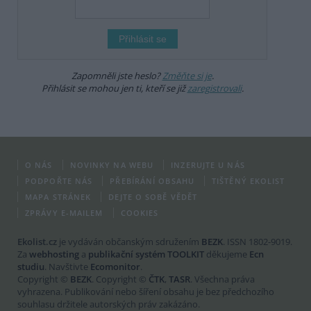
Zapomněli jste heslo?
Změňte si je
.
Přihlásit se mohou jen ti, kteří se již
zaregistrovali
.
O NÁS
NOVINKY NA WEBU
INZERUJTE U NÁS
PODPOŘTE NÁS
PŘEBÍRÁNÍ OBSAHU
TIŠTĚNÝ EKOLIST
MAPA STRÁNEK
DEJTE O SOBĚ VĚDĚT
ZPRÁVY E-MAILEM
COOKIES
Ekolist.cz
je vydáván občanským sdružením
BEZK
. ISSN 1802-9019.
Za
webhosting
a
publikační systém TOOLKIT
děkujeme
Ecn
studiu
. Navštivte
Ecomonitor
.
Copyright ©
BEZK
. Copyright ©
ČTK
,
TASR
. Všechna práva
vyhrazena. Publikování nebo šíření obsahu je bez předchozího
souhlasu držitele autorských práv zakázáno.