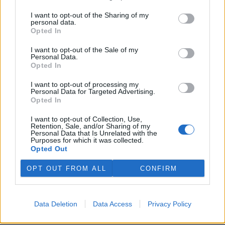
I want to opt-out of the Sharing of my
personal data.
Opted In
I want to opt-out of the Sale of my
Personal Data.
Opted In
I want to opt-out of processing my
Personal Data for Targeted Advertising.
Opted In
I want to opt-out of Collection, Use,
Retention, Sale, and/or Sharing of my
Personal Data that Is Unrelated with the
Purposes for which it was collected.
Opted Out
OPT OUT FROM ALL
CONFIRM
Data Deletion
Data Access
Privacy Policy
Mgr. Jan Martínek
Autor je tiskovým mluvčím Spolany Neratovice.