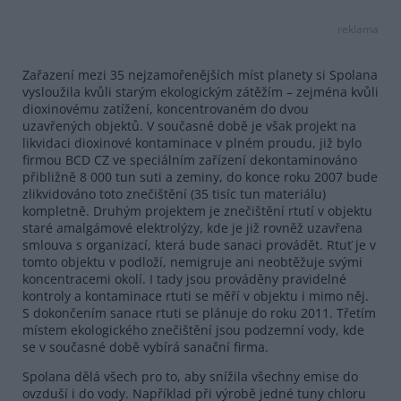
reklama
Zařazení mezi 35 nejzamořenějších míst planety si Spolana
vysloužila kvůli starým ekologickým zátěžím – zejména kvůli
dioxinovému zatížení, koncentrovaném do dvou
uzavřených objektů. V současné době je však projekt na
likvidaci dioxinové kontaminace v plném proudu, již bylo
firmou BCD CZ ve speciálním zařízení dekontaminováno
přibližně 8 000 tun suti a zeminy, do konce roku 2007 bude
zlikvidováno toto znečištění (35 tisíc tun materiálu)
kompletně. Druhým projektem je znečištění rtutí v objektu
staré amalgámové elektrolýzy, kde je již rovněž uzavřena
smlouva s organizací, která bude sanaci provádět. Rtuť je v
tomto objektu v podloží, nemigruje ani neobtěžuje svými
koncentracemi okolí. I tady jsou prováděny pravidelné
kontroly a kontaminace rtuti se měří v objektu i mimo něj.
S dokončením sanace rtuti se plánuje do roku 2011. Třetím
místem ekologického znečištění jsou podzemní vody, kde
se v současné době vybírá sanační firma.
Spolana dělá všech pro to, aby snížila všechny emise do
ovzduší i do vody. Například při výrobě jedné tuny chloru