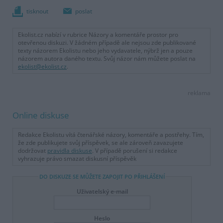
tisknout
poslat
Ekolist.cz nabízí v rubrice Názory a komentáře prostor pro
otevřenou diskuzi. V žádném případě ale nejsou zde publikované
texty názorem Ekolistu nebo jeho vydavatele, nýbrž jen a pouze
názorem autora daného textu. Svůj názor nám můžete poslat na
ekolist@ekolist.cz
.
reklama
Online diskuse
Redakce Ekolistu vítá čtenářské názory, komentáře a postřehy. Tím,
že zde publikujete svůj příspěvek, se ale zároveň zavazujete
dodržovat
pravidla diskuse
. V případě porušení si redakce
vyhrazuje právo smazat diskusní příspěvěk
DO DISKUZE SE MŮŽETE ZAPOJIT PO PŘIHLÁŠENÍ
Uživatelský e-mail
Heslo