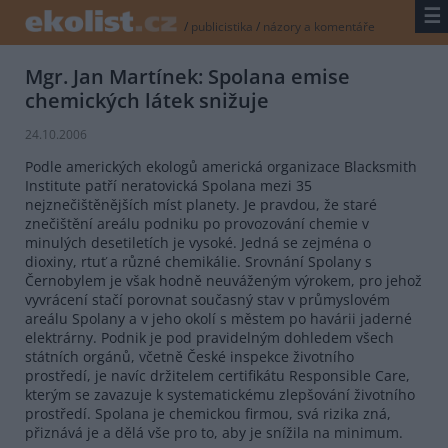
☰
/
publicistika
/
názory a komentáře
Mgr. Jan Martínek: Spolana emise
chemických látek snižuje
24.10.2006
Podle amerických ekologů americká organizace Blacksmith
Institute patří neratovická Spolana mezi 35
nejznečištěnějších míst planety. Je pravdou, že staré
znečištění areálu podniku po provozování chemie v
minulých desetiletích je vysoké. Jedná se zejména o
dioxiny, rtuť a různé chemikálie. Srovnání Spolany s
Černobylem je však hodně neuváženým výrokem, pro jehož
vyvrácení stačí porovnat současný stav v průmyslovém
areálu Spolany a v jeho okolí s městem po havárii jaderné
elektrárny. Podnik je pod pravidelným dohledem všech
státních orgánů, včetně České inspekce životního
prostředí, je navíc držitelem certifikátu Responsible Care,
kterým se zavazuje k systematickému zlepšování životního
prostředí. Spolana je chemickou firmou, svá rizika zná,
přiznává je a dělá vše pro to, aby je snížila na minimum.