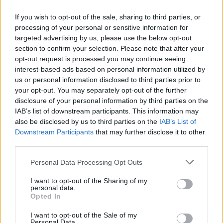
If you wish to opt-out of the sale, sharing to third parties, or
processing of your personal or sensitive information for
targeted advertising by us, please use the below opt-out
section to confirm your selection. Please note that after your
opt-out request is processed you may continue seeing
interest-based ads based on personal information utilized by
Hřbitov pod korunami hagenií, kde jsou pohřbeny jak gorily, tak
us or personal information disclosed to third parties prior to
Dian Fosseyová.
your opt-out. You may separately opt-out of the further
Licence |
Všechna práva vyhrazena. Další šíření je možné jen se souhlasem
disclosure of your personal information by third parties on the
autora
Foto |
Jan Stejskal /
Zoo Dvůr Králové
IAB’s list of downstream participants. This information may
also be disclosed by us to third parties on the
IAB’s List of
Tady si v chatce Fosseyová každý večer psala poznámky ze
Downstream Participants
that may further disclose it to other
setkání s gorilami a sbírala informace pro svůj výzkum.
third parties.
Tady připravovala články, kterými získala pro ochranu goril
lidi po celém světě, a tady taky poprvé pocítila, že možná
překročila neviditelnou hranici mezi člověkem a lidoopem.
Personal Data Processing Opt Outs
I want to opt-out of the Sharing of my
Peanuts a Digit
personal data.
Opted In
Gorily, pronásledovány pytláky, před každým člověkem
prchaly, na začátku výzkumu proto bylo prakticky nemožné
I want to opt-out of the Sale of my
se k nim přiblížit. Po deseti měsících však přišla první
Personal Data.