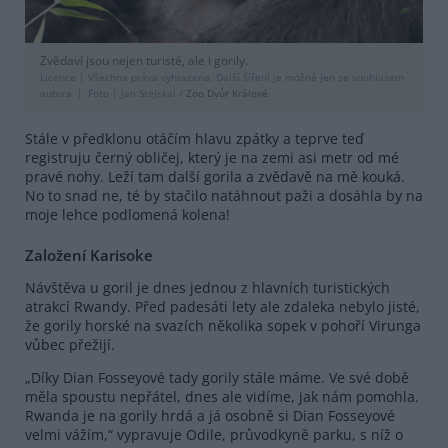
Zvědaví jsou nejen turisté, ale i gorily.
Licence |
Všechna práva vyhrazena. Další šíření je možné jen se souhlasem
autora
Foto |
Jan Stejskal /
Zoo Dvůr Králové
Stále v předklonu otáčím hlavu zpátky a teprve teď
registruju černý obličej, který je na zemi asi metr od mé
pravé nohy. Leží tam další gorila a zvědavě na mě kouká.
No to snad ne, té by stačilo natáhnout paži a dosáhla by na
moje lehce podlomená kolena!
Založení Karisoke
Návštěva u goril je dnes jednou z hlavních turistických
atrakcí Rwandy. Před padesáti lety ale zdaleka nebylo jisté,
že gorily horské na svazích několika sopek v pohoří Virunga
vůbec přežijí.
„Díky Dian Fosseyové tady gorily stále máme. Ve své době
měla spoustu nepřátel, dnes ale vidíme, jak nám pomohla.
Rwanda je na gorily hrdá a já osobně si Dian Fosseyové
velmi vážím,“ vypravuje Odile, průvodkyně parku, s níž o