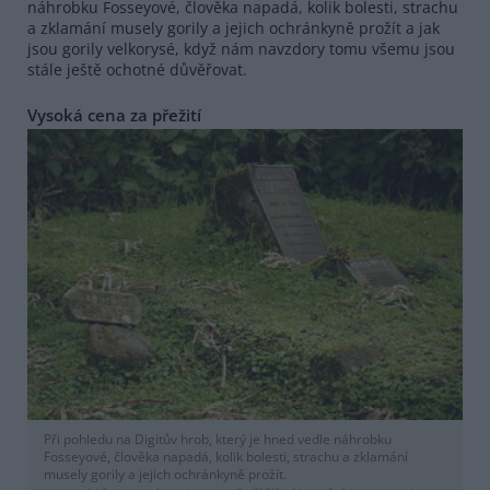
náhrobku Fosseyové, člověka napadá, kolik bolesti, strachu
a zklamání musely gorily a jejich ochránkyně prožít a jak
jsou gorily velkorysé, když nám navzdory tomu všemu jsou
stále ještě ochotné důvěřovat.
Vysoká cena za přežití
Při pohledu na Digitův hrob, který je hned vedle náhrobku
Fosseyové, člověka napadá, kolik bolesti, strachu a zklamání
musely gorily a jejich ochránkyně prožít.