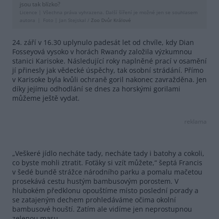
jsou tak blízko?
Licence |
Všechna práva vyhrazena. Další šíření je možné jen se souhlasem
autora
Foto |
Jan Stejskal /
Zoo Dvůr Králové
24. září v 16.30 uplynulo padesát let od chvíle, kdy Dian
Fosseyová vysoko v horách Rwandy založila výzkumnou
stanici Karisoke. Následující roky naplněné prací v osamění
jí přinesly jak vědecké úspěchy, tak osobní strádání. Přímo
v Karisoke byla kvůli ochraně goril nakonec zavražděna. Jen
díky jejímu odhodlání se dnes za horskými gorilami
můžeme ještě vydat.
reklama
„Veškeré jídlo necháte tady, necháte tady i batohy a cokoli,
co byste mohli ztratit. Foťáky si vzít můžete,“ šeptá Francis
v šedé bundě strážce národního parku a pomalu mačetou
prosekává cestu hustým bambusovým porostem. V
hlubokém předklonu opouštíme místo poslední porady a
se zatajeným dechem prohledáváme očima okolní
bambusové houští. Zatím ale vidíme jen neprostupnou
zelenou masu.