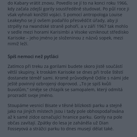
do Kabary vrátit znovu. Povedlo se jí to na konci roku 1966,
kdy začala zdejší gorily soustředěně studovat. Po půl roce ji
však vyhnali konžští vojáci. S pomocí antropologa Louise
Leakeyho se jí ovšem podařilo přesvědčit úřady, aby ji
strpěly na rwandské straně pohoří, a v září 1967 tak mohlo
v sedle mezi horami Karisimbi a Visoke vzniknout středisko
Karisoke – jeho jméno je složeninou z názvů sopek, mezi
nimiž leží.
Spíš nemoci než pytláci
Zatímco při treku za gorilami budete skoro jistě součástí
větší skupiny, k troskám Karisoke se dnes při troše štěstí
dostanete téměř sami. Kromě průvodkyně Odile s námi jde
ještě povinný ozbrojený doprovod. „To je spíš kvůli
buvolům,“ směje se chlapík se samopalem, který odmítá
prozradit svoje jméno.
Stoupáme vesnicí Bisate v těsné blízkosti parku a stejně
jako na jiných místech jsou i tady pole obhospodařována
až k samé zídce označující hranice parku. Gorily na pole
občas zavítají. Zpátky do lesa je zaháněla už Dian
Fosseyová a strážci parku to dnes musejí dělat také.