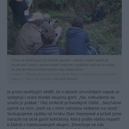
Cena za přežití goril je hodně vysoká - musejí snášet vpád do
soukromí, který v pozorovateli nakonec vyvolává spíš pocit studu,
že jim do toho bambusového ráje vůbec leze.
Licence |
Všechna práva vyhrazena. Další šíření je možné jen se souhlasem
autora
Foto |
Jan Stejskal /
Zoo Dvůr Králové
Je proto osvěžující vědět, že v oblasti virunžských sopek se
vyskytují i zcela divoké skupiny goril. „Ne, nebudeme se
snažit je potkat,“ říká striktně průvodkyně Odile. „Necháme
úplně na nich, jestli se s nimi náhodou setkáme na cestě.“
Sestupujeme zpátky od hrobu Dian Fosseyové a právě jsme
narazili na otisk gorilí končetiny, která podle všeho nepatří
k žádné z habituovaných skupin. Zmocňuje se nás