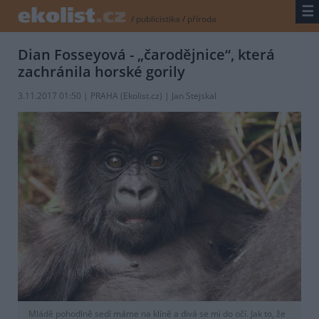
☰
/
publicistika
/
příroda
Dian Fosseyová - „čarodějnice“, která
zachránila horské gorily
3.11.2017 01:50 | PRAHA (
Ekolist.cz
) | Jan Stejskal
Mládě pohodlně sedí máme na klíně a divá se mi do očí. Jak to, že