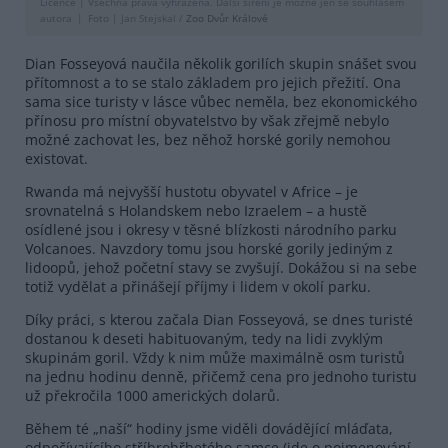
Licence |
Všechna práva vyhrazena. Další šíření je možné jen se souhlasem
autora
Foto |
Jan Stejskal /
Zoo Dvůr Králové
Dian Fosseyová naučila několik gorilích skupin snášet svou
přítomnost a to se stalo základem pro jejich přežití. Ona
sama sice turisty v lásce vůbec neměla, bez ekonomického
přínosu pro místní obyvatelstvo by však zřejmě nebylo
možné zachovat les, bez něhož horské gorily nemohou
existovat.
Rwanda má nejvyšší hustotu obyvatel v Africe – je
srovnatelná s Holandskem nebo Izraelem – a hustě
osídlené jsou i okresy v těsné blízkosti národního parku
Volcanoes. Navzdory tomu jsou horské gorily jediným z
lidoopů, jehož početní stavy se zvyšují. Dokážou si na sebe
totiž vydělat a přinášejí příjmy i lidem v okolí parku.
Díky práci, s kterou začala Dian Fosseyová, se dnes turisté
dostanou k deseti habituovaným, tedy na lidi zvyklým
skupinám goril. Vždy k nim může maximálně osm turistů
na jednu hodinu denně, přičemž cena pro jednoho turistu
už překročila 1000 amerických dolarů.
Během té „naší“ hodiny jsme viděli dovádějící mláďata,
odpočívajícího stříbrohřbetého samce (jde o pojmenování