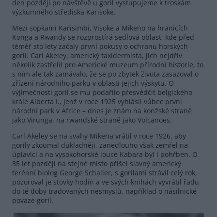
den později po návštěvě u goril vystupujeme k troskám
výzkumného střediska Karisoke.
Mezi sopkami Karisimbi, Visoke a Mikeno na hranicích
Konga a Rwandy se rozprostírá sedlová oblast, kde před
téměř sto lety začaly první pokusy o ochranu horských
goril. Carl Akeley, americký taxidermista, jich nejdřív
několik zastřelil pro Americké muzeum přírodní historie, to
s ním ale tak zamávalo, že se po zbytek života zasazoval o
zřízení národního parku v oblasti jejich výskytu. O
výjimečnosti goril se mu podařilo přesvědčit belgického
krále Alberta I., jenž v roce 1925 vyhlásil vůbec první
národní park v Africe – dnes je znám na konžské straně
jako Virunga, na rwandské straně jako Volcanoes.
Carl Akeley se na svahy Mikena vrátil v roce 1926, aby
gorily zkoumal důkladněji, zanedlouho však zemřel na
úplavici a na vysokohorské louce Kabara byl i pohřben. O
35 let později na stejné místo přišel slavný americký
terénní biolog George Schaller, s gorilami strávil celý rok,
pozoroval je stovky hodin a ve svých knihách vyvrátil řadu
do té doby tradovaných nesmyslů, například o násilnické
povaze goril.