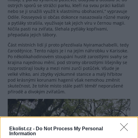
ostrých sporů se strážci parku, kteří na svou práci kašlali
nebo se ji snažili využít k vlastnímu obohacení,“ vypravuje
Odile. Fosseyová si občas dokonce nasazovala různé masky
a pytláky strašila, využívaje tak jejich víru v černou magii.
Ničila pasti na zvířata, šlehala pytláky kopřivami,
přepadala jejich tábory.
Část místních lidí jí proto přezdívala Nyiramachabelli, tedy
čarodějnice. Tento nápis je i na jejím náhrobku v Karisoke.
Po několikahodinovém stoupání hustě zarostlými svahy se
krajina najednou mění, pod stromy obrostlými lišejníky se
rozprostírají louky a mezi nimi zurčí potůček. Všude je
velké vlhko, ani zbytky výzkumné stanice a malý hřbitov
pod krásnými korunami hagenií však nemohou změnit
skutečnost, že tohle místo stále patří téměř neporušené
přírodě a divokým zvířatům.
Ekolist.cz -
Do Not Process My Personal
Information