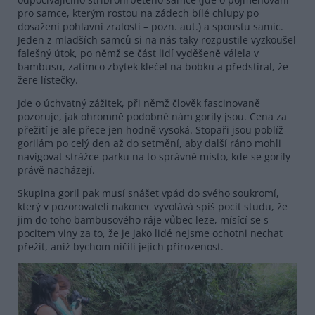
pro samce, kterým rostou na zádech bílé chlupy po
dosažení pohlavní zralosti – pozn. aut.) a spoustu samic.
Jeden z mladších samců si na nás taky rozpustile vyzkoušel
falešný útok, po němž se část lidí vyděšeně válela v
bambusu, zatímco zbytek klečel na bobku a předstíral, že
žere lístečky.
Jde o úchvatný zážitek, při němž člověk fascinovaně
pozoruje, jak ohromně podobné nám gorily jsou. Cena za
přežití je ale přece jen hodně vysoká. Stopaři jsou poblíž
gorilám po celý den až do setmění, aby další ráno mohli
navigovat strážce parku na to správné místo, kde se gorily
právě nacházejí.
Skupina goril pak musí snášet vpád do svého soukromí,
který v pozorovateli nakonec vyvolává spíš pocit studu, že
jim do toho bambusového ráje vůbec leze, mísící se s
pocitem viny za to, že je jako lidé nejsme ochotni nechat
přežít, aniž bychom ničili jejich přirozenost.