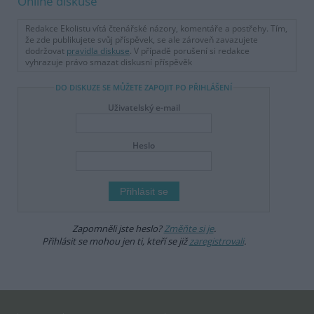
Online diskuse
Redakce Ekolistu vítá čtenářské názory, komentáře a postřehy. Tím,
že zde publikujete svůj příspěvek, se ale zároveň zavazujete
dodržovat
pravidla diskuse
. V případě porušení si redakce
vyhrazuje právo smazat diskusní příspěvěk
DO DISKUZE SE MŮŽETE ZAPOJIT PO PŘIHLÁŠENÍ
Uživatelský e-mail
Heslo
Zapomněli jste heslo?
Změňte si je
.
Přihlásit se mohou jen ti, kteří se již
zaregistrovali
.