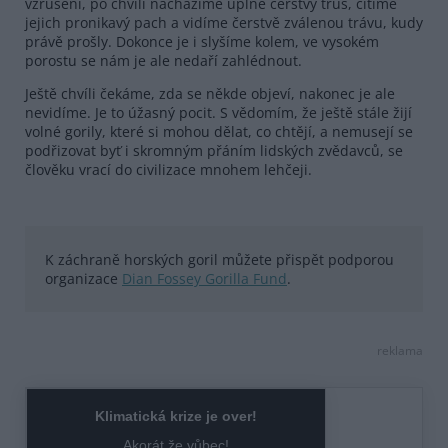
vzrušení, po chvíli nacházíme úplně čerstvý trus, cítíme
jejich pronikavý pach a vidíme čerstvě zválenou trávu, kudy
právě prošly. Dokonce je i slyšíme kolem, ve vysokém
porostu se nám je ale nedaří zahlédnout.
Ještě chvíli čekáme, zda se někde objeví, nakonec je ale
nevidíme. Je to úžasný pocit. S vědomím, že ještě stále žijí
volné gorily, které si mohou dělat, co chtějí, a nemusejí se
podřizovat byť i skromným přáním lidských zvědavců, se
člověku vrací do civilizace mnohem lehčeji.
K záchraně horských goril můžete přispět podporou
organizace
Dian Fossey Gorilla Fund
.
reklama