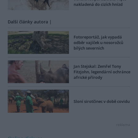
nakladená do cizích hnízd
Další články autora |
Fotoreportáž, jak vypadá
odběr vajíček u nosorožců
bílých severních
Jan Stejskal: Zemřel Tony
Fitzjohn, legendární ochránce
africké přírody
Sloní sirotčinec v době covidu
reklama