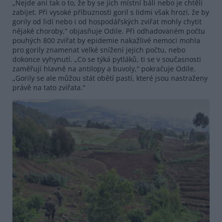
„Nejde ani tak o to, že by se jich místní báli nebo je chtěli
zabíjet. Při vysoké příbuznosti goril s lidmi však hrozí, že by
gorily od lidí nebo i od hospodářských zvířat mohly chytit
nějaké choroby,“ objasňuje Odile. Při odhadovaném počtu
pouhých 800 zvířat by epidemie nakažlivé nemoci mohla
pro gorily znamenat velké snížení jejich počtu, nebo
dokonce vyhynutí. „Co se týká pytláků, ti se v současnosti
zaměřují hlavně na antilopy a buvoly,“ pokračuje Odile.
„Gorily se ale můžou stát obětí pastí, které jsou nastraženy
právě na tato zvířata.“