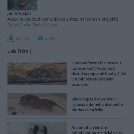
Jan Stejskal
Autor je vedoucí komunikace a mezinárodních projektů
Safari Parku Dvůr Králové
.
tisknout
poslat
Dále čtěte |
Houboví farmáři s pestrou
„zahrádkou“: Vědci našli
dosud nepopsané houby žijící
v symbióze se vzácným
broukem
Vědci popsali nový druh
rypoše, odolného drobného
hlodavce z Afriky
AI pomáhá vědcům
odhalovat parazitická vejce