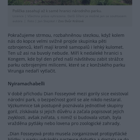
Políčka zasahují až k samé hranici národního parku.
Licence |
Všechna práva vyhrazena. Další šíření je možné jen se souhlasem
autora
Foto |
Jan Stejskal /
Zoo Dvůr Králové
Pokračujeme strmou, rozbahněnou stezkou, když kolem
nás do kopce velmi svižně projde skupinka pěti
ozbrojenců, kteří mají kromě samopalů i lehký kulomet.
Ten už asi na buvoly nebude. Míří k nedaleké hranici s
Kongem, kde byl den před naší návštěvou zabit strážce
parku ozbrojenými milicemi, které se z konžského parku
Virunga nedaří vytlačit.
Nyiramachabelli
V době příchodu Dian Fosseyové mezi gorily sice existoval
národní park, o bezpečnost goril se ale nikdo nestaral.
Výzkumnice tak postupně poznávala jednotlivé skupiny
goril, získávala si jejich důvěru a začala popisovat jejich
zvyklosti, avšak zvířata, s nimiž si budovala vztah, byla
vražděna pytláky nebo lovena pro zoologické zahrady.
„Dian Fosseyová proto musela zorganizovat protipytlácké
hlídky, z parku vyháněla pastevce dobytka a dostala se do