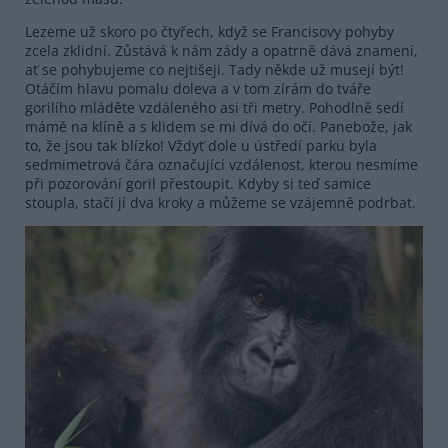
Lezeme už skoro po čtyřech, když se Francisovy pohyby
zcela zklidní. Zůstává k nám zády a opatrně dává znamení,
ať se pohybujeme co nejtišeji. Tady někde už musejí být!
Otáčím hlavu pomalu doleva a v tom zírám do tváře
gorilího mláděte vzdáleného asi tři metry. Pohodlně sedí
mámě na klíně a s klidem se mi dívá do očí. Panebože, jak
to, že jsou tak blízko! Vždyť dole u ústředí parku byla
sedmimetrová čára označující vzdálenost, kterou nesmíme
při pozorování goril přestoupit. Kdyby si teď samice
stoupla, stačí jí dva kroky a můžeme se vzájemně podrbat.