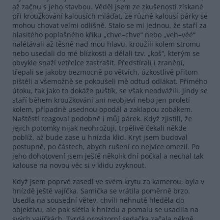
až začnu s jeho stavbou. Věděl jsem ze zkušenosti získané
při kroužkování kalousích mláďat, že různé kalousí párky se
mohou chovat velmi odlišně. Stalo se mi jednou, že staří za
hlasitého poplašného křiku „chve–chve“ nebo „veh–véé“
nalétávali až těsně nad mou hlavu, kroužili kolem stromu
nebo usedali do mé blízkosti a dělali tzv. „koš“, kterým se
obvykle snaží vetřelce zastrašit. Předstírali i zranění,
třepali se jakoby bezmocně po větvích, úzkostlivě přitom
pištěli a všemožně se pokoušeli mě odtud odlákat. Přímého
útoku, tak jako to dokáže puštík, se však neodvážili. Jindy se
staří během kroužkování ani neobjeví nebo jen proletí
kolem, případně usednou opodál a zaklapou zobákem.
Naštěstí reagoval podobně i můj párek. Když zjistili, že
jejich potomky nijak neohrožuji, trpělivě čekali někde
poblíž, až bude zase u hnízda klid. Kryt jsem budoval
postupně, po částech, abych rušení co nejvíce omezil. Po
jeho dohotovení jsem ještě několik dní počkal a nechal tak
kalouse na novou věc si v klidu zvyknout.
Když jsem poprvé zasedl ve svém krytu za kamerou, byla v
hnízdě ještě vajíčka. Samička se vrátila poměrně brzo.
Usedla na sousední větev, chvíli nehnutě hleděla do
objektivu, ale pak slétla k hnízdu a pomalu se usadila na
svých vajíčkách. Tvrdá provizorní sedačka začala pěkně