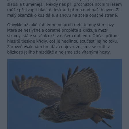
slabší a tlumenější. Někdy nás při procházce nočním lesem
může překvapit hlasité tlesknutí přímo nad naší hlavou. Za
malý okamžik o kus dále, a znovu na zcela opačné straně.
Obvykle už také zahlédneme proti nebi temný stín sovy,
která se neslyšně a obratně proplétá a kličkuje mezi
stromy, stále se však drží v našem dohledu. Občas přitom
hlasitě tleskne křídly, což je nedílnou součástí jejího toku.
Zároveň však nám tím dává najevo, že jsme se ocitli v
blízkosti jejího hnízdiště a nejsme zde vítanými hosty.