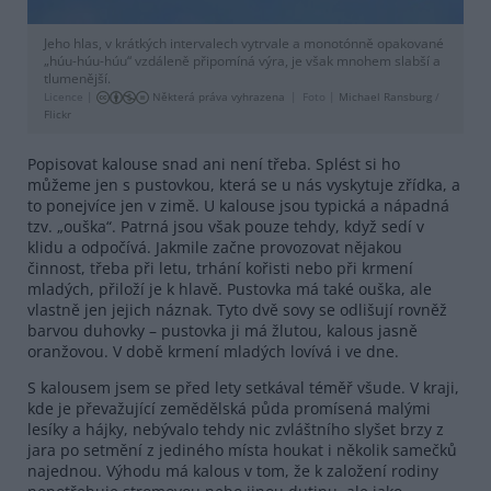
Jeho hlas, v krátkých intervalech vytrvale a monotónně opakované
„húu-húu-húu“ vzdáleně připomíná výra, je však mnohem slabší a
tlumenější.
Licence |
Některá práva vyhrazena
Foto |
Michael Ransburg
/
Flickr
Popisovat kalouse snad ani není třeba. Splést si ho
můžeme jen s pustovkou, která se u nás vyskytuje zřídka, a
to ponejvíce jen v zimě. U kalouse jsou typická a nápadná
tzv. „ouška“. Patrná jsou však pouze tehdy, když sedí v
klidu a odpočívá. Jakmile začne provozovat nějakou
činnost, třeba při letu, trhání kořisti nebo při krmení
mladých, přiloží je k hlavě. Pustovka má také ouška, ale
vlastně jen jejich náznak. Tyto dvě sovy se odlišují rovněž
barvou duhovky – pustovka ji má žlutou, kalous jasně
oranžovou. V době krmení mladých lovívá i ve dne.
S kalousem jsem se před lety setkával téměř všude. V kraji,
kde je převažující zemědělská půda promísená malými
lesíky a hájky, nebývalo tehdy nic zvláštního slyšet brzy z
jara po setmění z jediného místa houkat i několik samečků
najednou. Výhodu má kalous v tom, že k založení rodiny