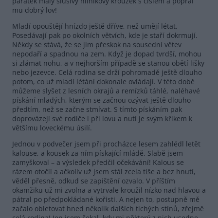
pařátek malý slušivý hliníkový kroužek s číslem a popřál
mu dobrý lov!
Mladí opouštějí hnízdo ještě dříve, než umějí létat.
Posedávají pak po okolních větvích, kde je staří dokrmují.
Někdy se stává, že se jim přeskok na sousední větev
nepodaří a spadnou na zem. Když je dopad tvrdší, mohou
si zlámat nohu, a v nejhorším případě se stanou obětí lišky
nebo jezevce. Celá rodina se drží pohromadě ještě dlouho
potom, co už mladí létání dokonale ovládají. V této době
můžeme slyšet z lesních okrajů a remízků táhlé, naléhavé
pískání mladých, kterým se začnou ozývat ještě dlouho
předtím, než se začne stmívat. S tímto pískáním pak
doprovázejí své rodiče i při lovu a nutí je svým křikem k
většímu loveckému úsilí.
Jednou v podvečer jsem při procházce lesem zahlédl letět
kalouse, a kousek za ním pískající mládě. Slabě jsem
zamyškoval – a výsledek předčil očekávání! Kalous se
rázem otočil a ačkoliv už jsem stál zcela tiše a bez hnutí,
věděl přesně, odkud se zapištění ozvalo. V příštím
okamžiku už mi zvolna a vytrvale kroužil nízko nad hlavou a
pátral po předpokládané kořisti. A nejen to, postupně mě
začalo obletovat hned několik dalších tichých stínů, zřejmě
celá rodina! Jen jsem čekal, kdy mi některý z nich usedne