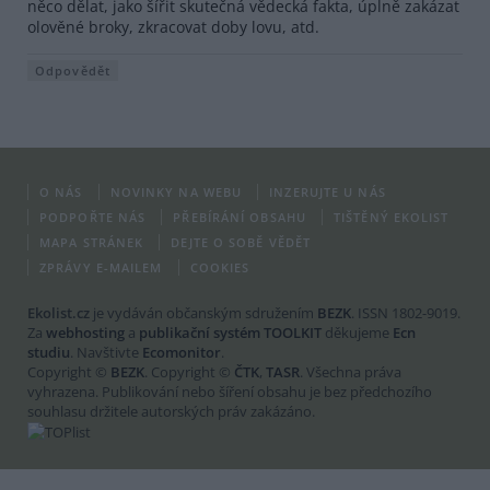
něco dělat, jako šířit skutečná vědecká fakta, úplně zakázat
olověné broky, zkracovat doby lovu, atd.
Odpovědět
O NÁS
NOVINKY NA WEBU
INZERUJTE U NÁS
PODPOŘTE NÁS
PŘEBÍRÁNÍ OBSAHU
TIŠTĚNÝ EKOLIST
MAPA STRÁNEK
DEJTE O SOBĚ VĚDĚT
ZPRÁVY E-MAILEM
COOKIES
Ekolist.cz
je vydáván občanským sdružením
BEZK
. ISSN 1802-9019.
Za
webhosting
a
publikační systém TOOLKIT
děkujeme
Ecn
studiu
. Navštivte
Ecomonitor
.
Copyright ©
BEZK
. Copyright ©
ČTK
,
TASR
. Všechna práva
vyhrazena. Publikování nebo šíření obsahu je bez předchozího
souhlasu držitele autorských práv zakázáno.