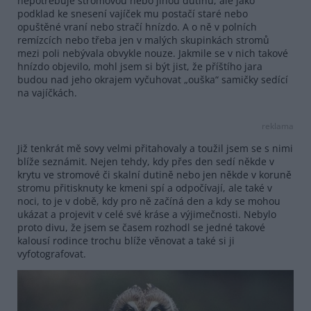
nepotřebuje stromovou nebo jinou dutinu, ale jako
podklad ke snesení vajíček mu postačí staré nebo
opuštěné vraní nebo stračí hnízdo. A o ně v polních
remízcích nebo třeba jen v malých skupinkách stromů
mezi poli nebývala obvykle nouze. Jakmile se v nich takové
hnízdo objevilo, mohl jsem si být jist, že příštího jara
budou nad jeho okrajem vyčuhovat „ouška“ samičky sedící
na vajíčkách.
reklama
Již tenkrát mě sovy velmi přitahovaly a toužil jsem se s nimi
blíže seznámit. Nejen tehdy, kdy přes den sedí někde v
krytu ve stromové či skalní dutině nebo jen někde v koruně
stromu přitisknuty ke kmeni spí a odpočívají, ale také v
noci, to je v době, kdy pro ně začíná den a kdy se mohou
ukázat a projevit v celé své kráse a výjimečnosti. Nebylo
proto divu, že jsem se časem rozhodl se jedné takové
kalousí rodince trochu blíže věnovat a také si ji
vyfotografovat.