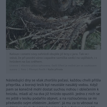
Kalousi i ostatní sovy zahnízdí obvykle již brzy z jara. Tak se i
stává, že při pozdní vánici zapadne samička sedící na vajíčkách, i s
hnízdem na čas sněhem.
Licence |
Všechna práva vyhrazena. Další šíření je možné jen se souhlasem
autora
Foto |
Přemysl Pavlík /
Naše příroda
Následující dny se však zhoršilo počasí, každou chvíli přišla
přeprška, a borový lesík byl neustále nasáklý vodou. Když
jsem se konečně mohl dostat suchou nohou i oblečením k
hnízdu, mladí až na dva již hnízdo opustili. Jedno z nich se
mi ještě v lesíku podařilo objevit, a na rozloučenou se mi
předvedlo svým efektním „košem“. Já mu za to věnoval na