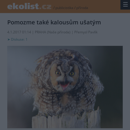
☰
/
publicistika
/
příroda
Pomozme také kalousům ušatým
4.1.2017 01:14 | PRAHA (Naše příroda) | Přemysl Pavlík
Diskuse: 1