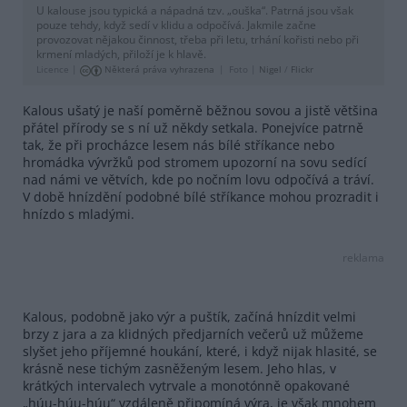
U kalouse jsou typická a nápadná tzv. „ouška“. Patrná jsou však
pouze tehdy, když sedí v klidu a odpočívá. Jakmile začne
provozovat nějakou činnost, třeba při letu, trhání kořisti nebo při
krmení mladých, přiloží je k hlavě.
Licence |
Některá práva vyhrazena
Foto |
Nigel
/
Flickr
Kalous ušatý je naší poměrně běžnou sovou a jistě většina
přátel přírody se s ní už někdy setkala. Ponejvíce patrně
tak, že při procházce lesem nás bílé stříkance nebo
hromádka vývržků pod stromem upozorní na sovu sedící
nad námi ve větvích, kde po nočním lovu odpočívá a tráví.
V době hnízdění podobné bílé stříkance mohou prozradit i
hnízdo s mladými.
reklama
Kalous, podobně jako výr a puštík, začíná hnízdit velmi
brzy z jara a za klidných předjarních večerů už můžeme
slyšet jeho příjemné houkání, které, i když nijak hlasité, se
krásně nese tichým zasněženým lesem. Jeho hlas, v
krátkých intervalech vytrvale a monotónně opakované
„húu-húu-húu“ vzdáleně připomíná výra, je však mnohem