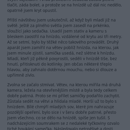
tlačit, záda bolet, a protože se na hnízdě už dál nic nedělo,
opatrně jsem kryt opustil.
Příští návštěvu jsem uskutečnil, až když byli mladí již na
světě. Ještě za plného světla jsem zasedl na prkénko,
sloužící jako sedačka. Usadil jsem stativ a kameru s
bleskem zaostřil na hnízdo, vzdálené od krytu asi tři metry.
Až se setmí, bylo by těžké něco takového provádět. Druhý
aparát jsem zamířil na větev poblíž hnízda, na kterou, jak
jsem minule zjistil, samička usedá, než slétne k hnízdu.
Mladí, kteří již pěkně povyrostli, seděli v hnízdě tiše, bez
hnutí, přitisknuti do kotlinky. Jen občas některé třeplo
hlavou, aby zahnalo dotěrnou mouchu, nebo si dlouze a
upřímně zívlo.
Zvolna se začalo stmívat. Větev, na kterou mířila má druhá
kamera, ležela na otevřenějším místě a byla tedy celkem
dobře patrná. Proto se mi přílet samičky podařilo zachytit.
Zůstala sedět na větvi a hlídala mladé. Horší už to bylo s
hnízdem. Bílé chmýří mladých sov, které jim nahrazuje
pozdější opeření, bylo sice i v šeru dobře patrné, přesto
jsem všechno, co se dělo na hnízdě, spíše jen tušil. S
nadcházejícím soumrakem se z nedaleké tyčkoviny ozvalo
tiché houkání samečka. Následovalo netrpělivé a dosti