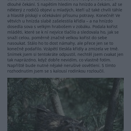
dlouhé čekání. S napětím hledím na hnízdo a čekám, až se
některý z rodičů objeví u mladých, kteří už také chvíli táhle
a hlasitě pískají v očekávání přísunu potravy. Konečně! Ve
větvích u hnízda slabě zašelestila křídla – a na hnízdo
dosedla sova s velkým hrabošem v zobáku. Podala kořist
mláděti, které se k ní nejvíce tlačilo a sledovala ho, jak se
snaží celou, poměrně značně velkou kořist do sebe
nasoukat. Stálo ho to dost námahy, ale přece jen se to
konečně podařilo. Vzápětí tleskla křídly a zmizela ve tmě.
Snímek jsem si tentokráte odpustil, nechtěl jsem cvakat jen
tak naprázdno, když dobře nevidím, co vlastně fotím.
Napříště bude nutné nějaké nerušivé osvětlení. S tímto
rozhodnutím jsem se s kalousí rodinkou rozloučil.