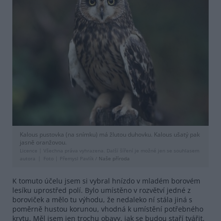
Kalous pustovka (na snímku) má žlutou duhovku. Kalous ušatý pak
jasně oranžovou.
Licence |
Všechna práva vyhrazena. Další šíření je možné jen se souhlasem
autora
Foto |
Přemysl Pavlík /
Naše příroda
K tomuto účelu jsem si vybral hnízdo v mladém borovém
lesíku uprostřed polí. Bylo umístěno v rozvětví jedné z
boroviček a mělo tu výhodu, že nedaleko ní stála jiná s
poměrně hustou korunou, vhodná k umístění potřebného
krytu. Měl jsem jen trochu obavy, jak se budou staří tvářit,