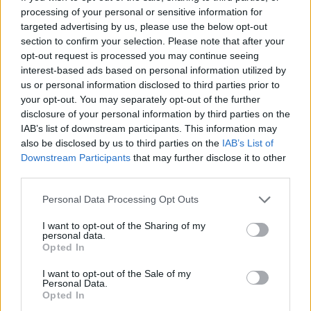
základní plošinku nesoucí hnízdo jsem použil 2,5 cm
processing of your personal or sensitive information for
silné prkénko o rozměru 25×20 cm. Do jeho okrajů
targeted advertising by us, please use the below opt-out
jsem šikmo vzhůru zatloukl řadu hřebíků 10 cm
dlouhých a spojil je provázkem. Nejlépe silonovým,
section to confirm your selection. Please note that after your
aby odolal počasí. Ten spolu s hřebíky tvořil jakési
opt-out request is processed you may continue seeing
„zábradlí“ a zvedal okraje hnízda. Stranu, která
interest-based ads based on personal information utilized by
přilehne ke stromu jsem ponechal volnou. Vlastní
us or personal information disclosed to third parties prior to
hnízdo jsem pak zhotovil ze suchých, tenkých
your opt-out. You may separately opt-out of the further
smrkových větviček, pokládaných na plošinku tak,
disclosure of your personal information by third parties on the
aby okraje byly výše než střed. Když bylo „hnízdo“
IAB’s list of downstream participants. This information may
dostatečně vysoké a husté, protáhl jsem otvory,
also be disclosed by us to third parties on the
IAB’s List of
předem vyvrtanými ve středu plošiny, tenký
Downstream Participants
that may further disclose it to other
nerezavějící drát a střed hnízda k němu pevně stáhl.
Takto vzniklou kotlinku jsem zpevnil hlínou, lesní
third parties.
hrabankou a vystlal mechem. Hotové hnízdo jsem
pak upevňoval ke kmeni stromu pomocí úzkého,
Personal Data Processing Opt Outs
kolmo přibitého prkénka, zpevněného šikmou
příčkou. Hřebíky, kterými se podložka přibíjí přímo ke
I want to opt-out of the Sharing of my
personal data.
kmeni, je třeba opatřit pod hlavičkou dostatečně
Opted In
pevnými a velkými podložkami, aby během růstu
stromu do něj nezarůstaly. V mladších smrkových
I want to opt-out of the Sale of my
porostech jsem hnízda zavěšoval poměrně nízko, ale
Personal Data.
tak, aby pokud možno byly částečně kryty spodními
Opted In
zelenými větvemi před zraky kolemjdoucích.