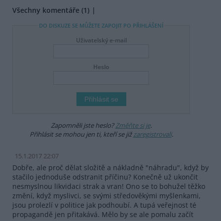
Všechny komentáře (1)
DO DISKUZE SE MŮŽETE ZAPOJIT PO PŘIHLÁŠENÍ
Uživatelský e-mail
Heslo
Zapomněli jste heslo?
Změňte si je
.
Přihlásit se mohou jen ti, kteří se již
zaregistrovali
.
15.1.2017 22:07
Dobře, ale proč dělat složitě a nákladně "náhradu", když by
stačilo jednoduše odstranit příčinu? Konečně už ukončit
nesmyslnou likvidaci strak a vran! Ono se to bohužel těžko
změní, když myslivci, se svými středověkými myšlenkami,
jsou prolezlí v politice jak podhoubí. A tupá veřejnost té
propagandě jen přitakává. Mělo by se ale pomalu začít