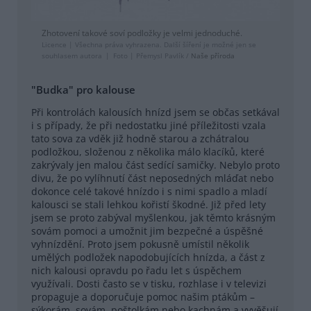
Zhotovení takové soví podložky je velmi jednoduché.
Licence |
Všechna práva vyhrazena. Další šíření je možné jen se
souhlasem autora
Foto |
Přemysl Pavlík /
Naše příroda
"Budka" pro kalouse
Při kontrolách kalousích hnízd jsem se občas setkával
i s případy, že při nedostatku jiné příležitosti vzala
tato sova za vděk již hodně starou a zchátralou
podložkou, složenou z několika málo klacíků, které
zakrývaly jen malou část sedící samičky. Nebylo proto
divu, že po vylíhnutí část neposedných mláďat nebo
dokonce celé takové hnízdo i s nimi spadlo a mladí
kalousci se stali lehkou kořistí škodné. Již před lety
jsem se proto zabýval myšlenkou, jak těmto krásným
sovám pomoci a umožnit jim bezpečné a úspěšné
vyhnízdění. Proto jsem pokusně umístil několik
umělých podložek napodobujících hnízda, a část z
nich kalousi opravdu po řadu let s úspěchem
využívali. Dosti často se v tisku, rozhlase i v televizi
propaguje a doporučuje pomoc našim ptákům –
sýkorám, sovám, poštolkám nebo kachnám a vyvěšují