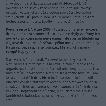
zlikvidovat, a netýkavka zase umí likvidovat příbřežní
porosty. To bolševník moc nedělá, on je to spíš takový
prasák – vytváří si a vleče s sebou společenstvo úplně
stejných hnusů, jako je sám, jsou v něm svízele, některé
hodně agresivní trávy, kopřivy, no prostě hnusák.
Pojďme ještě k Natuře 2000 – tou jsou chráněny některé
druhy a některá stanoviště. Druhy ale nebyly vybírány jen
podle toho, které jsou nejvzácnější, ale spíš se hledělo na
vlajkové druhy – velká zvířata, pěkní motýli apod. Měla by
Natura projít revizí a víc odrážet, které druhy jsou v
Evropě k vyhynutí?
Dám vám dvě odpovědi. Ta první je politicky korektní:
Natura by si určitě zasloužila revizi a zahrnutí celé řady
organismů, které jsou v součanosti ohroženy, a bla bla bla,
takhle můžu pokračovat. A teď co si skutečně myslím: Ono
je to v podstatě jedno, jde o to, že se něco chrání. Jestli
budeme chránit žluťáska takového, nebo makového, dá se
čekat, že s jeho ochranou se sveze spousta dalších druhů.
Pak není stoprocentně důležité, jestli chráníme zrovna
támhletoho babouka, nebo nějaké zvíře, které má hebkou
srst.