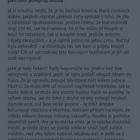
jaké nám poskytují služby.
Já si troufnu tvrdit, že je to zoufalá kravina, která neskončí
dobře. Jakýkoli výpočet jakékoli ceny vychází z toho, že jde
o záležitost opakovatelnou. Jestliže řeknu, že tranzistorák
stojí 250 Kč, tak to znamená, že si ho můžu jít koupit, a
když ho rozsekám, tak si koupím nový. Jestliže ocením
nějaký ekosystém – a je úplně jedno na jakou cenu, byť by
byla sebevětší – a zlikviduju ho, tak kam si půjdu koupit
nový? Čili už východisko této koncepce oceňování je při vší
úctě nesmyslné.
Jaké je tedy řešení? Tady nepomůže nic jiného než tlak
veřejnosti a vzdělání. Jestli se nám podaří vtlouct dětem do
hlavy, že je opravdu hloupé likvidovat svět kolem sebe a
říkat si, že moje děti už neuvidí například hnědáska, tak to
bude dobré, protože ony potom budou tlačit na politiky. Je
ovšem otázka, jak do toho z druhé strany vstoupí hrobaři
demokracie, což jsou velké peníze – ty totiž dneska
korumpují všechno a všechny. Nemám přitom na mysli, že
někdo někam donese miliony, takového člověka je potřeba
okamžitě zavřít. Ale je to otázka vlivu, je to otázka vlastníků
médií, protože dnes se politik kolikrát snaží spíš zalíbit
médiím, než aby lidem nabízel nějakou vizi. A jestli se z
politiků stanou mediální loutky bez myšlenky, kterou by