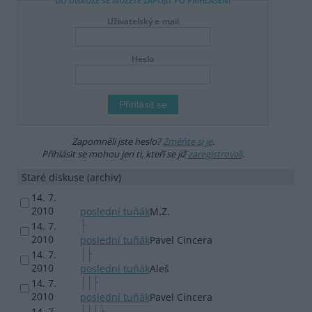
DO DISKUZE SE MŮŽETE ZAPOJIT PO PŘIHLÁŠENÍ
Uživatelský e-mail
Heslo
Zapomněli jste heslo?
Změňte si je
.
Přihlásit se mohou jen ti, kteří se již
zaregistrovali
.
Staré diskuse (archiv)
14. 7.
2010
poslední tuňák
M.Z.
14. 7.
2010
poslední tuňák
Pavel Cincera
14. 7.
2010
poslední tuňák
Aleš
14. 7.
2010
poslední tuňák
Pavel Cincera
14. 7.