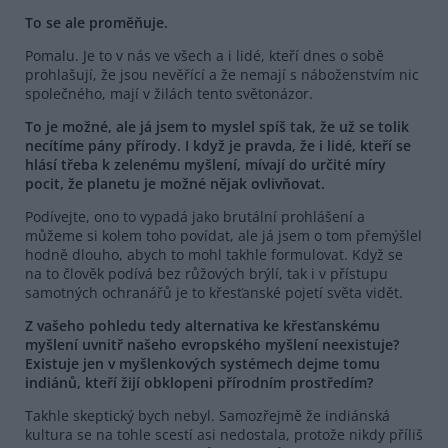
To se ale proměňuje.
Pomalu. Je to v nás ve všech a i lidé, kteří dnes o sobě
prohlašují, že jsou nevěřící a že nemají s náboženstvím nic
společného, mají v žilách tento světonázor.
To je možné, ale já jsem to myslel spíš tak, že už se tolik
necítíme pány přírody. I když je pravda, že i lidé, kteří se
hlásí třeba k zelenému myšlení, mívají do určité míry
pocit, že planetu je možné nějak ovlivňovat.
Podívejte, ono to vypadá jako brutální prohlášení a
můžeme si kolem toho povídat, ale já jsem o tom přemýšlel
hodně dlouho, abych to mohl takhle formulovat. Když se
na to člověk podívá bez růžových brýlí, tak i v přístupu
samotných ochranářů je to křesťanské pojetí světa vidět.
Z vašeho pohledu tedy alternativa ke křesťanskému
myšlení uvnitř našeho evropského myšlení neexistuje?
Existuje jen v myšlenkových systémech dejme tomu
indiánů, kteří žijí obklopeni přírodním prostředím?
Takhle skeptický bych nebyl. Samozřejmě že indiánská
kultura se na tohle scestí asi nedostala, protože nikdy příliš