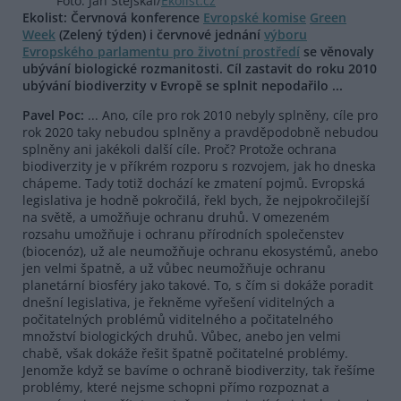
Foto: Jan Stejskal/
Ekolist.cz
Ekolist: Červnová konference
Evropské komise
Green
Week
(Zelený týden) i červnové jednání
výboru
Evropského parlamentu pro životní prostředí
se věnovaly
ubývání biologické rozmanitosti. Cíl zastavit do roku 2010
ubývání biodiverzity v Evropě se splnit nepodařilo ...
Pavel Poc:
... Ano, cíle pro rok 2010 nebyly splněny, cíle pro
rok 2020 taky nebudou splněny a pravděpodobně nebudou
splněny ani jakékoli další cíle. Proč? Protože ochrana
biodiverzity je v příkrém rozporu s rozvojem, jak ho dneska
chápeme. Tady totiž dochází ke zmatení pojmů. Evropská
legislativa je hodně pokročilá, řekl bych, že nejpokročilejší
na světě, a umožňuje ochranu druhů. V omezeném
rozsahu umožňuje i ochranu přírodních společenstev
(biocenóz), už ale neumožňuje ochranu ekosystémů, anebo
jen velmi špatně, a už vůbec neumožňuje ochranu
planetární biosféry jako takové. To, s čím si dokáže poradit
dnešní legislativa, je řekněme vyřešení viditelných a
počitatelných problémů viditelného a počitatelného
množství biologických druhů. Vůbec, anebo jen velmi
chabě, však dokáže řešit špatně počitatelné problémy.
Jenomže když se bavíme o ochraně biodiverzity, tak řešíme
problémy, které nejsme schopni přímo rozpoznat a