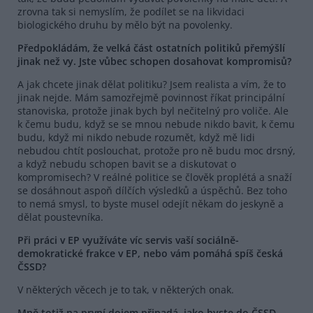
zrovna tak si nemyslím, že podílet se na likvidaci
biologického druhu by mělo být na povolenky.
Předpokládám, že velká část ostatních politiků přemýšlí
jinak než vy. Jste vůbec schopen dosahovat kompromisů?
A jak chcete jinak dělat politiku? Jsem realista a vím, že to
jinak nejde. Mám samozřejmě povinnost říkat principální
stanoviska, protože jinak bych byl nečitelný pro voliče. Ale
k čemu budu, když se se mnou nebude nikdo bavit, k čemu
budu, když mi nikdo nebude rozumět, když mě lidi
nebudou chtít poslouchat, protože pro ně budu moc drsný,
a když nebudu schopen bavit se a diskutovat o
kompromisech? V reálné politice se člověk proplétá a snaží
se dosáhnout aspoň dílčích výsledků a úspěchů. Bez toho
to nemá smysl, to byste musel odejít někam do jeskyně a
dělat poustevníka.
Při práci v EP využíváte víc servis vaší sociálně-
demokratické frakce v EP, nebo vám pomáhá spíš česká
ČSSD?
V některých věcech je to tak, v některých onak.
Mně totiž na první dojem připadá, jako byste do ČSSD