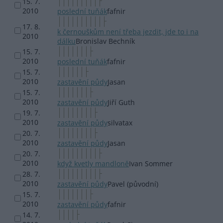
15. 7.
2010
poslední tuňák
fafnir
17. 8.
k černouškům není třeba jezdit, jde to i na
2010
dálku
Bronislav Bechník
15. 7.
2010
poslední tuňák
fafnir
15. 7.
2010
zastavění půdy
Jasan
15. 7.
2010
zastavění půdy
Jiří Guth
19. 7.
2010
zastavění půdy
silvatax
20. 7.
2010
zastavění půdy
Jasan
20. 7.
2010
když kvetly mandloně
Ivan Sommer
28. 7.
2010
zastavění půdy
Pavel (původní)
15. 7.
2010
zastavění půdy
fafnir
14. 7.