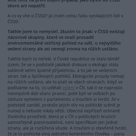
skoro ani nepatřil.
A co vy víte o ČSSD? Já znám celou řadu vynikajících lidí v
ČSSD.
Takhle jsem to nemyslel. Zkusím to jinak: v ČSSD existují
názorové skupiny, které se snaží prosadit
environmentálně vstřícný pohled na svět, u nejvyššího
vedení strany ale asi nemají zrovna na růžích ustláno.
Takhle bych to neřekl. V České republice se stalo téměř
územ, že se v podstatě jakákoli diskuse o ekologii stala
salónně velmi špatně přijatelnou, a to jak ve vedeních
stran, tak u špičkových politiků. Ekologické proudy nemají
na růžích ustláno, ale to platí ve všech stranách. Když se
podíváme na to, co udělali
zelení
v ČR, tak ti se naprosto
nesmyslně dali všanc pravici, poté byli ve volbách po
zásluze vymeteni z parlamentu a troufám si tvrdit, že v
podstatě zanikli, protože jejich vliv na politické scéně je
nulový a nebude nikdy větší. Obecná nepřízeň ochraně
životního prostředí, která je v ČR v politických kruzích
samozřejmě pozorovatelná, není specifikum jen jedné
strany, ale je rozšířená všude. A troufám si otevřeně tvrdit,
že je to politická vina jednoho konkrétního člověka – pana