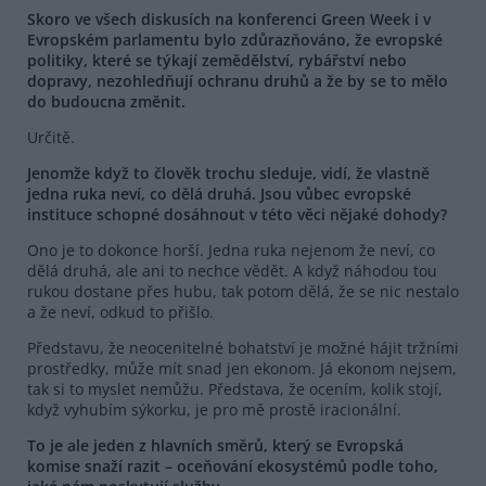
Skoro ve všech diskusích na konferenci Green Week i v
Evropském parlamentu bylo zdůrazňováno, že evropské
politiky, které se týkají zemědělství, rybářství nebo
dopravy, nezohledňují ochranu druhů a že by se to mělo
do budoucna změnit.
Určitě.
Jenomže když to člověk trochu sleduje, vidí, že vlastně
jedna ruka neví, co dělá druhá. Jsou vůbec evropské
instituce schopné dosáhnout v této věci nějaké dohody?
Ono je to dokonce horší. Jedna ruka nejenom že neví, co
dělá druhá, ale ani to nechce vědět. A když náhodou tou
rukou dostane přes hubu, tak potom dělá, že se nic nestalo
a že neví, odkud to přišlo.
Představu, že neocenitelné bohatství je možné hájit tržními
prostředky, může mít snad jen ekonom. Já ekonom nejsem,
tak si to myslet nemůžu. Představa, že ocením, kolik stojí,
když vyhubím sýkorku, je pro mě prostě iracionální.
To je ale jeden z hlavních směrů, který se Evropská
komise snaží razit – oceňování ekosystémů podle toho,