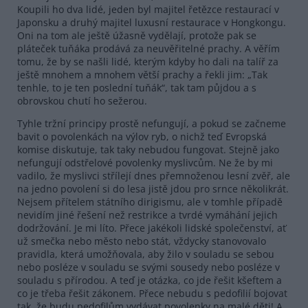
Koupili ho dva lidé, jeden byl majitel řetězce restaurací v
Japonsku a druhý majitel luxusní restaurace v Hongkongu.
Oni na tom ale ještě úžasně vydělají, protože pak se
pláteček tuňáka prodává za neuvěřitelné prachy. A věřím
tomu, že by se našli lidé, kterým kdyby ho dali na talíř za
ještě mnohem a mnohem větší prachy a řekli jim: „Tak
tenhle, to je ten poslední tuňák“, tak tam půjdou a s
obrovskou chutí ho sežerou.
Tyhle tržní principy prostě nefungují, a pokud se začneme
bavit o povolenkách na výlov ryb, o nichž teď Evropská
komise diskutuje, tak taky nebudou fungovat. Stejně jako
nefungují odstřelové povolenky myslivcům. Ne že by mi
vadilo, že myslivci střílejí dnes přemnoženou lesní zvěř, ale
na jedno povolení si do lesa jistě jdou pro srnce několikrát.
Nejsem přítelem státního dirigismu, ale v tomhle případě
nevidím jiné řešení než restrikce a tvrdé vymáhání jejich
dodržování. Je mi líto. Přece jakékoli lidské společenství, ať
už smečka nebo město nebo stát, vždycky stanovovalo
pravidla, která umožňovala, aby žilo v souladu se sebou
nebo posléze v souladu se svými sousedy nebo posléze v
souladu s přírodou. A teď je otázka, co jde řešit kšeftem a
co je třeba řešit zákonem. Přece nebudu s pedofilií bojovat
tak, že budu pedofilům vydávat povolenky na malé děti! A