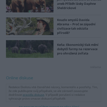
aneb Příběh lásky Daphne
Sheldrickové
Kouzlo smyslů Davida
Abrama – Proč se západní
civilizace tak odcizila
přírodě?
Keňa: Ekonomický tlak mění
dobytčí farmy na rezervace
pro ohrožená zvířata
reklama
Online diskuse
Redakce Ekolistu vítá čtenářské názory, komentáře a postřehy. Tím,
že zde publikujete svůj příspěvek, se ale zároveň zavazujete
dodržovat
pravidla diskuse
. V případě porušení si redakce
vyhrazuje právo smazat diskusní příspěvěk