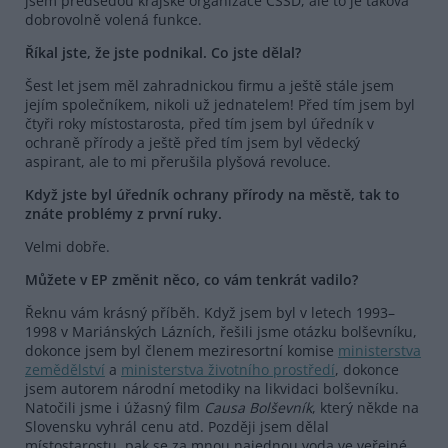
jsem předsedou krajské organizace ČSSD, ale to je taková
dobrovolně volená funkce.
Říkal jste, že jste podnikal. Co jste dělal?
Šest let jsem měl zahradnickou firmu a ještě stále jsem
jejím společníkem, nikoli už jednatelem! Před tím jsem byl
čtyři roky místostarosta, před tím jsem byl úředník v
ochraně přírody a ještě před tím jsem byl vědecký
aspirant, ale to mi přerušila plyšová revoluce.
Když jste byl úředník ochrany přírody na městě, tak to
znáte problémy z první ruky.
Velmi dobře.
Můžete v EP změnit něco, co vám tenkrát vadilo?
Řeknu vám krásný příběh. Když jsem byl v letech 1993–
1998 v Mariánských Lázních, řešili jsme otázku bolševníku,
dokonce jsem byl členem meziresortní komise
ministerstva
zemědělství
a
ministerstva životního prostředí
, dokonce
jsem autorem národní metodiky na likvidaci bolševníku.
Natočili jsme i úžasný film
Causa Bolševník
, který někde na
Slovensku vyhrál cenu atd. Později jsem dělal
místostarostu, pak se za mnou najednou voda ve veřejné