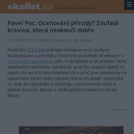
☰
/
publicistika
/
rozhovory
Pavel Poc: Oceňování přírody? Zoufalá
kravina, která neskončí dobře
14.7.2010 10:23 | BRUSEL (
Ekolist.cz
) | Jan Stejskal
Pavel Poc (
ČSSD
) je jediným biologem mezi českými
europoslanci a přírodě a životnímu prostředí se věnuje i v
Evropském parlamentu
(EP). V obsáhlém a na politika i dost
otevřeném rozhovoru vysvětluje, proč EU nesplní žádný ze
svých cílů na ochranu biodiverzity a proč jsou povolenky na
vypouštění emisí nebo rybolov cestou do pekel. Nevyhýbá
se však ani vyprávění o lobbingu v parlamentu nebo o
ošklivé šmouze, kterou v české politice zanechal Václav
Klaus.
reklama