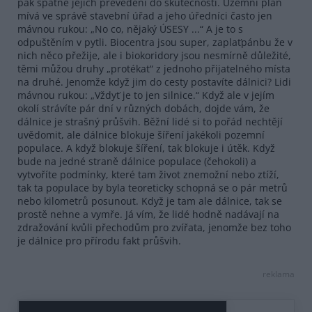
pak špatné jejich převedení do skutečnosti. Územní plán
mívá ve správě stavební úřad a jeho úředníci často jen
mávnou rukou: „No co, nějaký ÚSESY ...“ A je to s
odpuštěním v pytli. Biocentra jsou super, zaplaťpánbu že v
nich něco přežije, ale i biokoridory jsou nesmírně důležité,
těmi můžou druhy „protékat“ z jednoho přijatelného místa
na druhé. Jenomže když jim do cesty postavíte dálnici? Lidi
mávnou rukou: „Vždyť je to jen silnice.“ Když ale v jejím
okolí strávíte pár dní v různých dobách, dojde vám, že
dálnice je strašný průšvih. Běžní lidé si to pořád nechtějí
uvědomit, ale dálnice blokuje šíření jakékoli pozemní
populace. A když blokuje šíření, tak blokuje i útěk. Když
bude na jedné straně dálnice populace (čehokoli) a
vytvoříte podmínky, které tam život znemožní nebo ztíží,
tak ta populace by byla teoreticky schopná se o pár metrů
nebo kilometrů posunout. Když je tam ale dálnice, tak se
prostě nehne a vymře. Já vím, že lidé hodně nadávají na
zdražování kvůli přechodům pro zvířata, jenomže bez toho
je dálnice pro přírodu fakt průšvih.
reklama