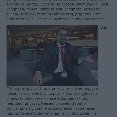
ekologické úplatky. Vytvářejí se procesy, které zavírají pusu
veřejnému mínění, takže té části veřejnosti, kterou to
zajímá, se řekne, že máme ambiciózní, případně ještě
ambicióznější cíl, ale ve skutečnosti se toho moc neděje.
Váš
"Tržní principy v ochraně přírody prostě nefungují a
pokud se začneme bavit o povolenkách na výlov ryb,
o nichž teď Evropská komise diskutuje, tak taky
nebudou fungovat. Nejsem přítelem státního
dirigismu, ale v tomhle případě nevidím jiné řešení
než restrikce a tvrdé vymáhání jejich dodržování. Je