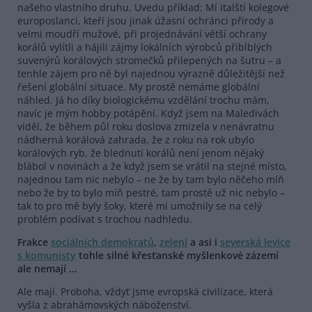
našeho vlastního druhu. Uvedu příklad: Mí italští kolegové
europoslanci, kteří jsou jinak úžasní ochránci přírody a
velmi moudří mužové, při projednávání větší ochrany
korálů vylítli a hájili zájmy lokálních výrobců přiblblých
suvenýrů korálových stromečků přilepených na šutru – a
tenhle zájem pro ně byl najednou výrazně důležitější než
řešení globální situace. My prostě nemáme globální
náhled. Já ho díky biologickému vzdělání trochu mám,
navíc je mým hobby potápění. Když jsem na Maledivách
viděl, že během půl roku doslova zmizela v nenávratnu
nádherná korálová zahrada, že z roku na rok ubylo
korálových ryb, že blednutí korálů není jenom nějaký
blábol v novinách a že když jsem se vrátil na stejné místo,
najednou tam nic nebylo – ne že by tam bylo něčeho míň
nebo že by to bylo míň pestré, tam prostě už nic nebylo –
tak to pro mě byly šoky, které mi umožnily se na celý
problém podívat s trochou nadhledu.
Frakce
sociálních demokratů
,
zelení
a asi i
severská levice
s komunisty
tohle silné křesťanské myšlenkové zázemí
ale nemají ...
Ale mají. Proboha, vždyť jsme evropská civilizace, která
vyšla z abrahámovských náboženství.