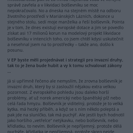
správě zavřela a v likvidaci bolševníku se moc
nepokračovalo. No a dneska na stejném místě na odboru
životního prostředí v Mariánských Lázních, dokonce u
stejného stolu, sedí moje manželka a řeší bolševník. Pointa
je v tom, že dnes existují evropské dotace a jim se povedlo
získat asi 17 milionů korun na modelový projekt likvidace
bolševníku v intencích toho, co jsem chtěl kdysi uskutečnit
a nesehnal jsem na to prostředky – takže ano, došlo k
posunu.
V EP byste měli projednávat i strategii pro invazní druhy,
tak to je žena bude hubit a vy k tomu schvalovat zákony
...
Já si upřímně řečeno ale nemyslím, že zrovna bolševník je
invazní druh, který by si zasloužil nějakou extra velkou
pozornost. Z evropského pohledu jsou daleko horší
problémy, ať už norek americký nebo španělský plž nebo
celá řada hmyzu. Bolševník je viditelný, protože je to velká
kytka, má hezký příběh, a když se s ním někdo poleptá a
pak jde na sluníčko, tak má puchýř. Ale jestli bych hodnotil
jako horšího „vetřelce“ netýkavku, nebo bolševník, nebo
křídlatku, to nevím. Bolševník je nepříjemný, protože dělá
puchýře, křídlatka je nepříjemná, protože skoro nejde