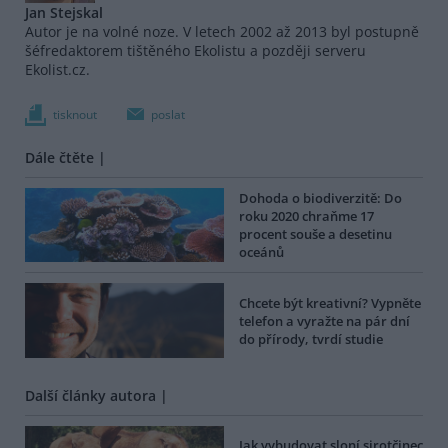
Jan Stejskal
Autor je na volné noze. V letech 2002 až 2013 byl postupně
šéfredaktorem tištěného Ekolistu a později serveru
Ekolist.cz.
tisknout
poslat
Dále čtěte |
Dohoda o biodiverzitě: Do
roku 2020 chraňme 17
procent souše a desetinu
oceánů
Chcete být kreativní? Vypněte
telefon a vyražte na pár dní
do přírody, tvrdí studie
Další články autora |
Jak vybudovat sloní sirotčinec