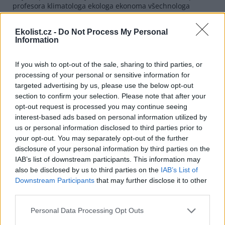
profesora klimatologa ekologa ekonoma všechnologa
Klause
. To se občas stává, že někdo za sebou nechá
takovouhle stopu.
Ekolist.cz -
Do Not Process My Personal
Information
Tím ale uznáváte, že Václav Klaus je neobyčejně silný
politik a že nemá protiváhu.
If you wish to opt-out of the sale, sharing to third parties, or
Ale já jsem nikdy neřekl, že není. Je to člověk, který dokázal
processing of your personal or sensitive information for
zemi provléct ekonomickým zvěrstvem kupónové
targeted advertising by us, please use the below opt-out
privatizace a poté se stát prezidentem! To znamená, že je
to nesmírně silná osobnost. Já si pana Klause v celé řadě
section to confirm your selection. Please note that after your
zejména zahraničně politických otázek nesmírně vážím, ale
opt-out request is processed you may continue seeing
takhle silná osobnost některé stopy zanechává zářivé a
interest-based ads based on personal information utilized by
pozitivní a některé jsou ošklivými šmouhami na podlaze – a
us or personal information disclosed to third parties prior to
tohle je ta šmouha na podlaze.
your opt-out. You may separately opt-out of the further
disclosure of your personal information by third parties on the
Ještě se ale vrátím k té podpoře. Pochopitelně, že z ČSSD
IAB’s list of downstream participants. This information may
čerpám názory směrem k místní politice, protože jako
europoslanec prostě musím prosazovat i určitou míru
also be disclosed by us to third parties on the
IAB’s List of
národních zájmů. Příkladem může být třeba otázka zrušení
Downstream Participants
that may further disclose it to other
přechodných období pro zdroje znečištění – je to problém,
third parties.
jehož vyvážení může znamenat minimální přínos pro
životní prostředí a zároveň velký přínos pro
Personal Data Processing Opt Outs
konkurenceschopnost nějakého podniku. Prodloužení