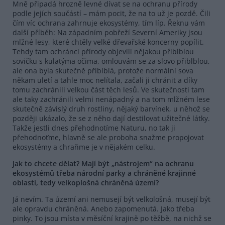
Mně připadá hrozně levné dívat se na ochranu přírody
podle jejích součástí – mám pocit, že na to už je pozdě. Čili
čím víc ochrana zahrnuje ekosystémy, tím líp. Řeknu vám
další příběh: Na západním pobřeží Severní Ameriky jsou
mlžné lesy, které chtěly velké dřevařské koncerny popílit.
Tehdy tam ochránci přírody objevili nějakou přiblblou
sovičku s kulatýma očima, omlouvám se za slovo přiblblou,
ale ona byla skutečně přiblblá, protože normální sova
někam uletí a tahle moc nelítala, začali ji chránit a díky
tomu zachránili velkou část těch lesů. Ve skutečnosti tam
ale taky zachránili velmi nenápadný a na tom mlžném lese
skutečně závislý druh rostliny, nějaký barvínek, u něhož se
později ukázalo, že se z něho dají destilovat užitečné látky.
Takže jestli dnes přehodnotíme Naturu, no tak ji
přehodnoťme, hlavně se ale proboha snažme propojovat
ekosystémy a chraňme je v nějakém celku.
Jak to chcete dělat? Mají být „nástrojem“ na ochranu
ekosystémů třeba národní parky a chráněné krajinné
oblasti, tedy velkoplošná chráněná území?
Já nevím. Ta území ani nemusejí být velkološná, musejí být
ale opravdu chráněná. Anebo zapomenutá. Jako třeba
pinky. To jsou místa v měsíční krajině po těžbě, na nichž se