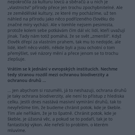
nepokročila za kulturu lovců a sběračů a u nich je
„vlastnictví“ přírody přece jen trochu zpochybnitelné. Ale
ze zemědělské kultury, ze které my pocházíme, už ten
náhled na přírodu jako něco podřízeného člověku do
značné míry vychází. Ale v tomhle nejsem pesimista,
protože kolem sebe potkávám čím dál víc lidí, kteří uvažují
jinak. Tady nám totiž pomáhá, že se svět „zmenšil“. Když
člověk dřepí za vlastním prahem, tak mu to nedojde, ale
lidé, kteří něco viděli, někde byli a jsou ochotní o tom
přemýšlet, své názory mění a přece jenom se to trochu
zlepšuje.
Vrátím se k jednání v evropských institucích. Nechme
tedy stranou rozdíl mezi ochranou biodiverzity a
ochranou druhů ...
... Jen abychom si rozuměli, já to neshazuji, ochrana druhů
je taky ochrana biodiverzity, ale není to přístup z hlediska
celku. Jestli dnes nastává masivní vymírání druhů, tak to
nevyřešíme tím, že budeme chránit potok, kde je škeble.
Tím ale neříkám, že je to špatně. Chránit potok, kde je
škeble, je úžasná věc, a pokud se to podaří, tak je to
fantastický výkon. Ale neřeší to problém, o kterém
mluvíme.