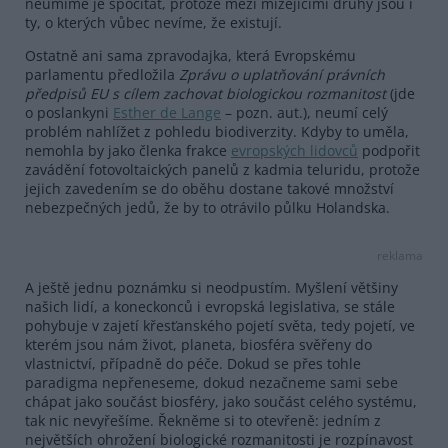
neumíme je spočítat, protože mezi mizejícími druhy jsou i
ty, o kterých vůbec nevíme, že existují.
Ostatně ani sama zpravodajka, která Evropskému
parlamentu předložila
Zprávu o uplatňování právních
předpisů EU s cílem zachovat biologickou rozmanitost
(jde
o poslankyni
Esther de Lange
– pozn. aut.), neumí celý
problém nahlížet z pohledu biodiverzity. Kdyby to uměla,
nemohla by jako členka frakce
evropských lidovců
podpořit
zavádění fotovoltaických panelů z kadmia teluridu, protože
jejich zavedením se do oběhu dostane takové množství
nebezpečných jedů, že by to otrávilo půlku Holandska.
reklama
A ještě jednu poznámku si neodpustím. Myšlení většiny
našich lidí, a koneckonců i evropská legislativa, se stále
pohybuje v zajetí křesťanského pojetí světa, tedy pojetí, ve
kterém jsou nám život, planeta, biosféra svěřeny do
vlastnictví, případně do péče. Dokud se přes tohle
paradigma nepřeneseme, dokud nezačneme sami sebe
chápat jako součást biosféry, jako součást celého systému,
tak nic nevyřešíme. Řekněme si to otevřeně: jedním z
největších ohrožení biologické rozmanitosti je rozpínavost