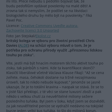
mi líto. Přece nebudu s pedofilií bojovat tak, že
budu pedofilům vydávat povolenky na malé děti! A
zrovna tak si nemyslím, že podílet se na likvidaci
biologického druhu by mělo být na povolenky," říká
Pavel Poc.
Licence:
Creative Commons Uveďte autora-
Zachovejte licenci 3.0 Unported
Foto: Jan Stejskal/
Ekolist.cz
britský kolega ve výboru pro životní prostředí Chris
Davies (
ALDE
) na schůzi výboru mluvil o tom, že je
potřeba pro ochranu přírody využít „přirozenou lidskou
touhu po zisku“.
Víte, jestli má být hnacím motorem těchto aktivit touha po
zisku, tak pánbůh s námi. Kde ta kvantifikace skončí?
Klasičtí liberálové včetně Václava Klause říkají: "Až se cena
zvířete, masa, čehokoli dostane na tržně nezajímavou
úroveň, tak to nikdo nebude kupovat." Jenomže se jasně
ukazuje, že je to totální kravina – naopak se stává, že se to
v jisté fázi překlopí, z té věci se stane luxusní zboží a pak
někdo s velkou chutí za neuvěřitelné miliony sežere
posledního tuňáka. Byl jsem v šoku, když jsem se dozvěděl,
za jak neuvěřitelné peníze se vydražil nedávno na tokijské
burze jeden velký kus tuňáka, to šlo do milionů korun.