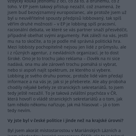
vždycky kouká jednomu z očí, co za to, a druhému, co z
toho. V EP jsem takový přístup nezažil, což znamená, že
jsem buď bezvýznamný europoslanec, ale protože jsem už
byl u neuvěřitelné spousty předpisů lobbovaný, tak spíš
věřím druhé možnosti – v EP je lobbing spíš pracovní,
racionální debata, ve které se vás partner snaží přesvědčit,
případně obelhat svými argumenty. Pak záleží na vás, jestli
mu na to skočíte, a to je podle mě správná politická hra.
Mezi lobbisty pochopitelně nejsou jen lidé z průmyslu, ale
i z různých agentur, z nevládních organizací, je to dost
široké. Ono je to trochu jako reklama – člověk na ni sice
nadává, ona mu ale zároveň trochu pomáhá si vybrat,
nebo si aspoň najít spektrum, ze kterého si vybere.
Lobbing je svého druhu pomoc, protože lidé vám předají
informace a na vás je, jak si je přeberete. Ale aby proboha
chodily nějaké befely ze stranických sekretariátů, to jsem
tedy ještě nezažil. To je taková zvláštní psychóza v ČR,
která hovoří o vládě stranických sekretariátů a o tom, jak
tam někdo někomu nařizuje, jak má hlasovat – já o tom
tedy nevím.
Vy jste byl v české politice i jinde než na krajské úrovni?
Byl jsem akorát místostarostou v Mariánských Lázních a