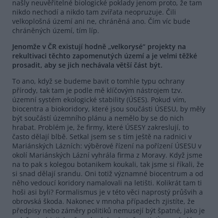
našly neuvěřitelné biologické poklady jenom proto, že tam
nikdo nechodí a nikdo tam zvířata neopruzuje. Čili
velkoplošná území ani ne, chráněná ano. Čím víc bude
chráněných území, tím líp.
Jenomže v ČR existují hodně „velkorysé“ projekty na
rekultivaci těchto zapomenutých území a je velmi těžké
prosadit, aby se jich nechávala větší část být.
To ano, když se budeme bavit o tomhle typu ochrany
přírody, tak tam je podle mě klíčovým nástrojem tzv.
územní systém ekologické stability (ÚSES). Pokud vím,
biocentra a biokoridory, které jsou součásti ÚSESU, by měly
být součástí územního plánu a nemělo by se do nich
hrabat. Problém je, že firmy, které ÚSESY zakreslují, to
často dělají blbě. Setkal jsem se s tím ještě na radnici v
Mariánských Lázních: výběrové řízení na pořízení ÚSESU v
okolí Mariánských Lázní vyhrála firma z Moravy. Když jsme
na to pak s kolegou botanikem koukali, tak jsme si říkali, že
si snad dělají srandu. Oni totiž významné biocentrum a od
něho vedoucí koridory namalovali na letišti. Kolikrát tam ti
hoši asi byli? Formalismus je v této věci naprostý průšvih a
obrovská škoda. Nakonec v mnoha případech zjistíte, že
předpisy nebo záměry politiků nemusejí být špatné, jako je