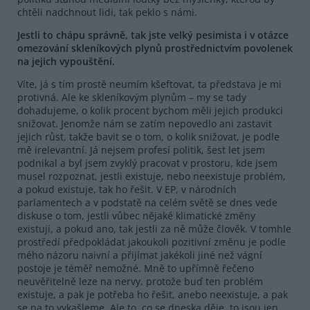
chtěli nadchnout lidi, tak peklo s námi.
Jestli to chápu správně, tak jste velký pesimista i v otázce
omezování skleníkových plynů prostřednictvím povolenek
na jejich vypouštění.
Víte, já s tím prostě neumím kšeftovat, ta představa je mi
protivná. Ale ke skleníkovým plynům – my se tady
dohadujeme, o kolik procent bychom měli jejich produkci
snižovat. Jenomže nám se zatím nepovedlo ani zastavit
jejich růst, takže bavit se o tom, o kolik snižovat, je podle
mě irelevantní. Já nejsem profesí politik, šest let jsem
podnikal a byl jsem zvyklý pracovat v prostoru, kde jsem
musel rozpoznat, jestli existuje, nebo neexistuje problém,
a pokud existuje, tak ho řešit. V EP, v národních
parlamentech a v podstatě na celém světě se dnes vede
diskuse o tom, jestli vůbec nějaké klimatické změny
existují, a pokud ano, tak jestli za ně může člověk. V tomhle
prostředí předpokládat jakoukoli pozitivní změnu je podle
mého názoru naivní a přijímat jakékoli jiné než vágní
postoje je téměř nemožné. Mně to upřímně řečeno
neuvěřitelně leze na nervy, protože buď ten problém
existuje, a pak je potřeba ho řešit, anebo neexistuje, a pak
se na to vykašleme. Ale to, co se dneska děje, to jsou jen