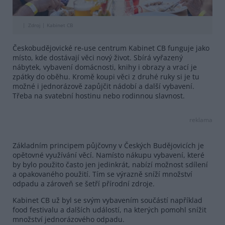
Zdroj |
Kabinet CB
Českobudějovické re-use centrum Kabinet CB funguje jako
místo, kde dostávají věci nový život. Sbírá vyřazený
nábytek, vybavení domácnosti, knihy i obrazy a vrací je
zpátky do oběhu. Kromě koupi věci z druhé ruky si je tu
možné i jednorázově zapůjčit nádobí a další vybavení.
Třeba na svatební hostinu nebo rodinnou slavnost.
reklama
Základním principem půjčovny v Českých Budějovicích je
opětovné využívání věcí. Namísto nákupu vybavení, které
by bylo použito často jen jedinkrát, nabízí možnost sdílení
a opakovaného použití. Tím se výrazně sníží množství
odpadu a zároveň se šetří přírodní zdroje.
Kabinet CB už byl se svým vybavením součástí například
food festivalu a dalších událostí, na kterých pomohl snížit
množství jednorázového odpadu.