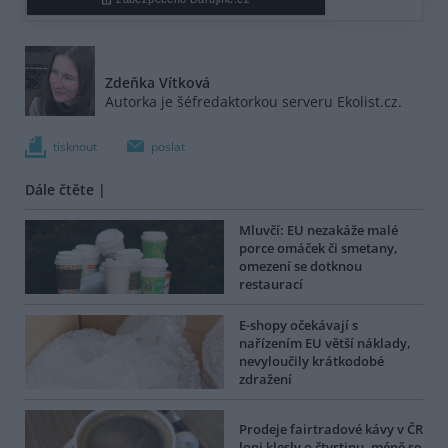
Zdeňka Vítková
Autorka je šéfredaktorkou serveru Ekolist.cz.
tisknout
poslat
Dále čtěte |
Mluvčí: EU nezakáže malé
porce omáček či smetany,
omezení se dotknou
restaurací
E-shopy očekávají s
nařízením EU větší náklady,
nevyloučily krátkodobé
zdražení
Prodeje fairtradové kávy v ČR
loni klesly o čtvrtinu, méně se