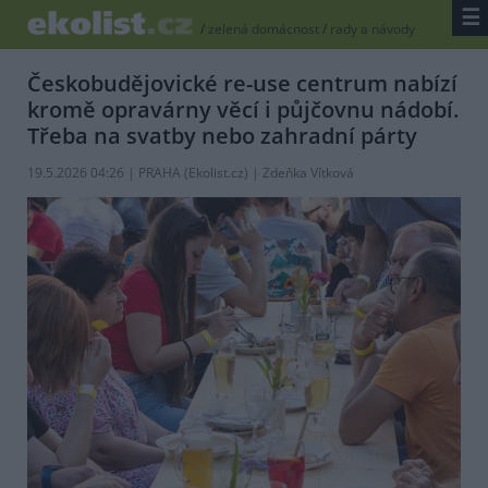
☰
/
zelená domácnost
/
rady a návody
Českobudějovické re-use centrum nabízí
kromě opravárny věcí i půjčovnu nádobí.
Třeba na svatby nebo zahradní párty
19.5.2026 04:26 | PRAHA (
Ekolist.cz
) | Zdeňka Vítková