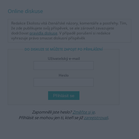
Online diskuse
Redakce Ekolistu vítá čtenářské názory, komentáře a postřehy. Tím,
že zde publikujete svůj příspěvek, se ale zároveň zavazujete
dodržovat
pravidla diskuse
. V případě porušení si redakce
vyhrazuje právo smazat diskusní příspěvěk
DO DISKUZE SE MŮŽETE ZAPOJIT PO PŘIHLÁŠENÍ
Uživatelský e-mail
Heslo
Zapomněli jste heslo?
Změňte si je
.
Přihlásit se mohou jen ti, kteří se již
zaregistrovali
.