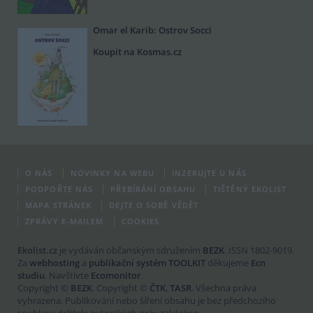
Omar el Karib: Ostrov Socci
Koupit na Kosmas.cz
O NÁS
NOVINKY NA WEBU
INZERUJTE U NÁS
PODPOŘTE NÁS
PŘEBÍRÁNÍ OBSAHU
TIŠTĚNÝ EKOLIST
MAPA STRÁNEK
DEJTE O SOBĚ VĚDĚT
ZPRÁVY E-MAILEM
COOKIES
Ekolist.cz
je vydáván občanským sdružením
BEZK
. ISSN 1802-9019.
Za
webhosting
a
publikační systém TOOLKIT
děkujeme
Ecn
studiu
. Navštivte
Ecomonitor
.
Copyright ©
BEZK
. Copyright ©
ČTK
,
TASR
. Všechna práva
vyhrazena. Publikování nebo šíření obsahu je bez předchozího
souhlasu držitele autorských práv zakázáno.