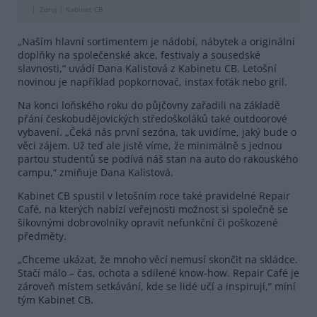
Zdroj |
Kabinet CB
„Naším hlavní sortimentem je nádobí, nábytek a originální
doplňky na společenské akce, festivaly a sousedské
slavnosti,“ uvádí Dana Kalistová z Kabinetu CB. Letošní
novinou je například popkornovač, instax foťák nebo gril.
Na konci loňského roku do půjčovny zařadili na základě
přání českobudějovických středoškoláků také outdoorové
vybavení. „Čeká nás první sezóna, tak uvidíme, jaký bude o
věci zájem. Už teď ale jistě víme, že minimálně s jednou
partou studentů se podívá náš stan na auto do rakouského
campu,“ zmiňuje Dana Kalistová.
Kabinet CB spustil v letošním roce také pravidelné Repair
Café, na kterých nabízí veřejnosti možnost si společně se
šikovnými dobrovolníky opravit nefunkční či poškozené
předměty.
„Chceme ukázat, že mnoho věcí nemusí skončit na skládce.
Stačí málo – čas, ochota a sdílené know-how. Repair Café je
zároveň místem setkávání, kde se lidé učí a inspirují,“ míní
tým Kabinet CB.