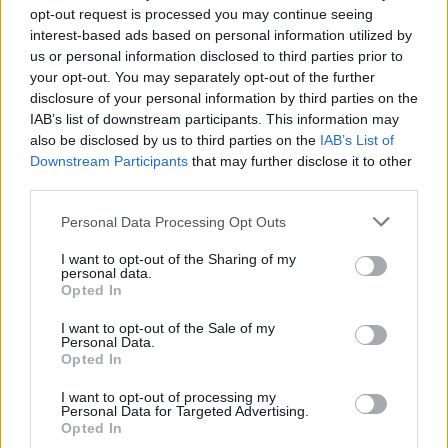
„Je to aktivita, kterou ocení, protože k opravování věcí mají
opt-out request is processed you may continue seeing
přirozený sklon, ale často jim chybí místo, kde seženou
interest-based ads based on personal information utilized by
opraváře,“ říká Dana Kalistová.
us or personal information disclosed to third parties prior to
your opt-out. You may separately opt-out of the further
Čím dál víc ale v centru potkávají i mladé lidi, kteří ho
disclosure of your personal information by third parties on the
navštěvují z principu věci a kvůli sympatiím k sociálnímu
IAB’s list of downstream participants. This information may
podnikání. „Stejně jako nám jim vadí nadprodukce věcí a
also be disclosed by us to third parties on the
IAB’s List of
chtějí nakupovat tímto stylem,“ dodává Dana Kalistová.
Downstream Participants
that may further disclose it to other
third parties.
Přečtěte si také |
Swapování není jen o
Personal Data Processing Opt Outs
věcech. Pro nás je to o
změně návyků a vztahu ke
I want to opt-out of the Sharing of my
spotřebě a planetě, říká
personal data.
organizátorka výměnných
Opted In
akcí
I want to opt-out of the Sale of my
Personal Data.
Kabinet CB funguje jako sociální podnik, vytváří pracovní
Opted In
příležitosti a zaměstnává mimo jiné osoby se specifickými
potřebami. Kromě oprav a půjčovny organizuje také kurzy,
I want to opt-out of processing my
workshopy a komunitní akce zaměřené na udržitelnost a
Personal Data for Targeted Advertising.
kreativní využití materiálů. Zároveň nabízí vyklízení
Opted In
nemovitostí nebo opravy čalounění, dřevěného nábytku a