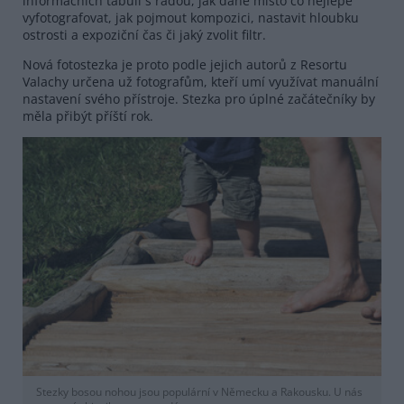
informačních tabulí s radou, jak dané místo co nejlépe
vyfotografovat, jak pojmout kompozici, nastavit hloubku
ostrosti a expoziční čas či jaký zvolit filtr.
Nová fotostezka je proto podle jejich autorů z Resortu
Valachy určena už fotografům, kteří umí využívat manuální
nastavení svého přístroje. Stezka pro úplné začátečníky by
měla přibýt příští rok.
Stezky bosou nohou jsou populární v Německu a Rakousku. U nás