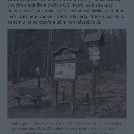
visutým chodníkem o délce 675 metrů, celá stezka je
bezbariérová, pozorovat svět ze stromové výšky tak mohou
i vozíčkáři nebo rodiče s dětmi v kočárku. Stezku navštívilo
během 3 let od otevření už milion návštěvníků.
Vůbec první přírodovědnou trasu v Čechách vyznačil Rudolf Kögler
už na počátku 40. let 20. století. Obnovena byla před devíti lety
Licence |
Některá práva vyhrazena
Foto |
cs:ŠJů
/
Wikimedia