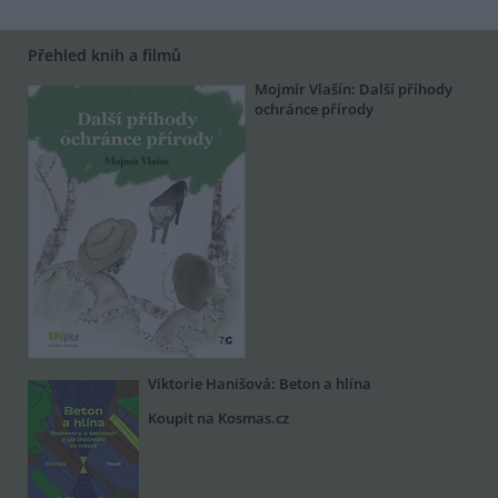
Přehled knih a filmů
Mojmír Vlašín: Další příhody
ochránce přírody
Viktorie Hanišová: Beton a hlína
Koupit na Kosmas.cz