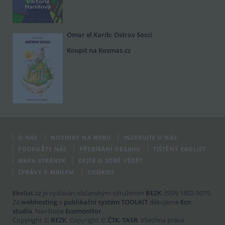
Omar el Karib: Ostrov Socci
Koupit na Kosmas.cz
O NÁS
NOVINKY NA WEBU
INZERUJTE U NÁS
PODPOŘTE NÁS
PŘEBÍRÁNÍ OBSAHU
TIŠTĚNÝ EKOLIST
MAPA STRÁNEK
DEJTE O SOBĚ VĚDĚT
ZPRÁVY E-MAILEM
COOKIES
Ekolist.cz
je vydáván občanským sdružením
BEZK
. ISSN 1802-9019.
Za
webhosting
a
publikační systém TOOLKIT
děkujeme
Ecn
studiu
. Navštivte
Ecomonitor
.
Copyright ©
BEZK
. Copyright ©
ČTK
,
TASR
. Všechna práva