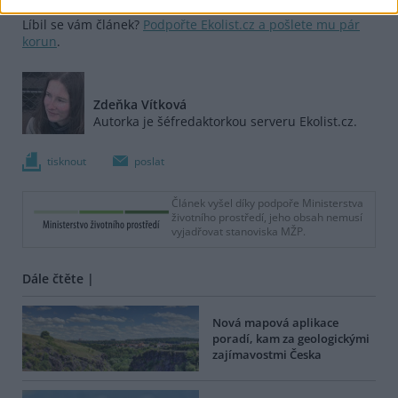
Další informace |
Líbil se vám článek?
Podpořte Ekolist.cz a pošlete mu pár
korun
.
Zdeňka Vítková
Autorka je šéfredaktorkou serveru Ekolist.cz.
tisknout
poslat
Článek vyšel díky podpoře Ministerstva
životního prostředí, jeho obsah nemusí
vyjadřovat stanoviska MŽP.
Dále čtěte |
Nová mapová aplikace
poradí, kam za geologickými
zajímavostmi Česka