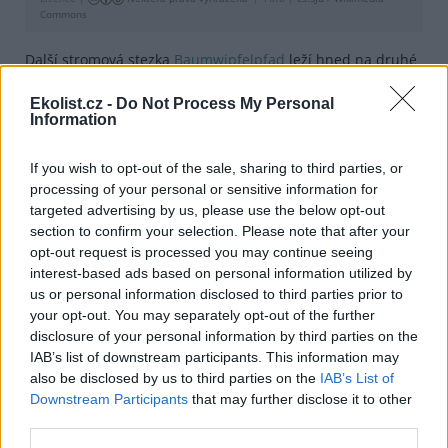
Commons
Další stromová stezka
Baumwipfelpfad
leží hned na druhé
straně hranice v Národním parku Bavorský les. Postavena
byla už před šesti lety jako vůbec nejdelší stromová stezka
Ekolist.cz -
Do Not Process My Personal
na světě. Stezka je dlouhá 1320 m a je 44 m nad zemí. Na
Information
rozdíl od jiných stezek mají ale ty stromové svou otevírací
dobu a vstupné.
If you wish to opt-out of the sale, sharing to third parties, or
Nemáte-li rádi novinky a chcete raději něco lety
processing of your personal or sensitive information for
prověřeného, pak můžete navštívit vůbec nejstarší
targeted advertising by us, please use the below opt-out
naučnou stezku v Čechách.
Köglerova stezka
leží ve
section to confirm your selection. Please note that after your
Šluknovském výběžku mezi městem Krásná Lípa a
opt-out request is processed you may continue seeing
východním okrajem Národního parku České Švýcarsko.
interest-based ads based on personal information utilized by
us or personal information disclosed to third parties prior to
Dvanáctikilometrovou přírodovědnou vycházkovou trasu
vyznačil Rudolf Kögler už na počátku 40. let 20. století.
your opt-out. You may separately opt-out of the further
Stezka byla ale v provozu pouhé čtyři roky. Obnovilo ji až
disclosure of your personal information by third parties on the
město Krásná Lípa v roce 2006 ve spolupráci s Köglerovými
IAB’s list of downstream participants. This information may
potomky a správami chráněných oblastí. Dnes je o dalších
also be disclosed by us to third parties on the
IAB’s List of
osm kilometrů delší. Součástí stezky je i unikátní geologická
Downstream Participants
that may further disclose it to other
plastická mapa, vedená dnes jako technická památka,
third parties.
kterou Rudolf Kögler vytvořil v roce 1937.