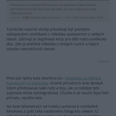
Fotostezka ve Velkých Karlovicích na Vsetínsku lidem kromě
přírodních krás Beskyd ukazuje také, jak tyto zajímavá místa
vyfotografovat.
Licence |
Některá práva vyhrazena
Foto |
Martin Dvoracek
/
Flickr
Turistické naučné stezky přestávají být pouhými
vyšlapanými cestičkami s několika zastaveními u velkých
tabulí. Začínají je doplňovat kvízy pro děti nebo umělecká
díla. Zde je přehled několika v českých luzích a hájích
vskutku netradičních stezek.
reklama
Před pár týdny byla otevřena tzv.
fotostezka ve Velkých
Karlovicích na Vsetínsku
. Kromě přírodních krás Beskyd
lidem představuje také rady a tipy, jak co nejlépe tyto
zajímavá místa vyfotografovat. Chcete-li se naučit lépe fotit
přírodu, vyražte tam.
Na šesti kilometrech od hotelu Lanterna k rozhledně
Miloňová a zpět čeká nadšeného fotografa celkem 12