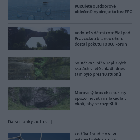
Kupujete outdoorové
oblečení? Vybírejte to bez PFC
Vedoucí s dětmi rozdělal pod
Pravčickou bránou oheň,
dostal pokutu 10 000 korun
Soutěska Sibiř v Teplických
skalách v létě chladí, dnes
tam bylo přes 10 stupňů
Moravský kras chce turisty
upozorňovat i na lákadla v
okolí, aby se rozptýlili
Další články autora |
Co říkají studie o vlivu
větrných elektráren na