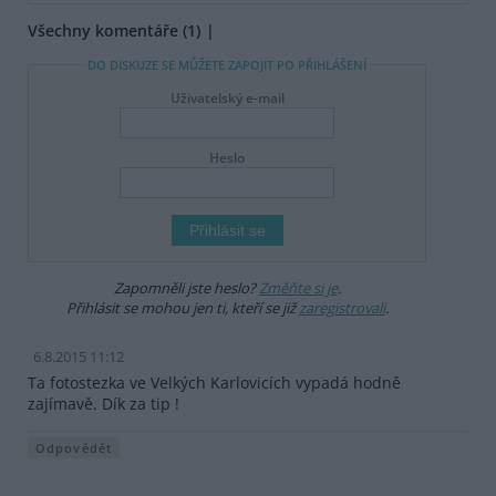
Všechny komentáře (1)
DO DISKUZE SE MŮŽETE ZAPOJIT PO PŘIHLÁŠENÍ
Uživatelský e-mail
Heslo
Zapomněli jste heslo?
Změňte si je
.
Přihlásit se mohou jen ti, kteří se již
zaregistrovali
.
6.8.2015 11:12
Ta fotostezka ve Velkých Karlovicích vypadá hodně
zajímavě. Dík za tip !
Odpovědět