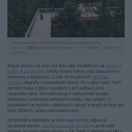
Stezka korunami stromů vznikla u Lipna před třemi lety
Licence |
Některá práva vyhrazena
Foto |
Richenza
/
Wikimedia
Commons
Dupat mohou už více než dva roky návštěvníci na
stezce u
Valtic. A to bez bot
. Stezky bosou nohou jsou populární v
Německu a Rakousku. U nás se na prvních
několika
místech
objevily v posledních letech. Tu v okolí Valtic tvoří
okružní trasa o délce necelých 5 km vedoucí přes
rakouskou obec Schrattenberg k romantické stavbě
Kolonáda v Lednicko-valtického areálu. Na celkem 11
zastávkách se mohou návštěvníci vyzout a projít se bosi po
kůře, šiškách, písku nebo kamenech.
Od přímého kontaktu se zemí pak turistu odpoutá
stromová stezka.
Stezka korunami stromů
v Lipně nad
Vltavou je první svého druhu v ČR. Tvoří ji 40metrová věž s