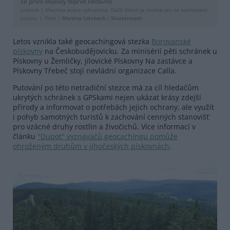
se první objevily teprve nedávno
Licence |
Všechna práva vyhrazena. Další šíření je možné jen se souhlasem
autora
Foto |
Martina Lohrbach
/
Shutterstock
Letos vznikla také geocachingová stezka
Borovanské
pískovny
na Českobudějovicku. Za minisérií pěti schránek u
Pískovny u Žemličky, jílovické Pískovny Na zastávce a
Pískovny Třebeč stojí nevládní organizace Calla.
Putování po této netradiční stezce má za cíl hledačům
ukrytých schránek s GPSkami nejen ukázat krásy zdejší
přírody a informovat o potřebách jejich ochrany, ale využít
i pohyb samotných turistů k zachování cenných stanovišť
pro vzácné druhy rostlin a živočichů. Více informací v
článku
"Dupot" vyznavačů geocachingu pomůže
ohroženým druhům v jihočeských pískovnách
.