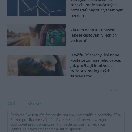
zdraví? Podle současných
poznatků nejsou významným
rizikem
Vlakem nebo autobusem:
Jaké je cestování v letních
vedrech?
Osvěžující sprchy, led nebo
koule ze zmraženého ovoce.
Jak prožívají letní vedra
zvířata v zoologických
zahradách?
reklama
Online diskuse
Redakce Ekolistu vítá čtenářské názory, komentáře a postřehy. Tím,
že zde publikujete svůj příspěvek, se ale zároveň zavazujete
dodržovat
pravidla diskuse
. V případě porušení si redakce
vyhrazuje právo smazat diskusní příspěvěk