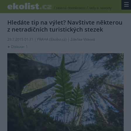
☰
/
zelená domácnost
/
rady a návody
Hledáte tip na výlet? Navštivte některou
z netradičních turistických stezek
29.7.2015 01:31 | PRAHA (
Ekolist.cz
) | Zdeňka Vítková
Diskuse: 1