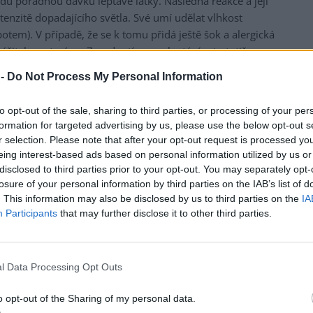
du pořádnou dávku leptavé látky. Následná reakce a její
ntenzitě dopadajícího světla. Své umí udělat vlhkost
 potem). V případě, že se k tomu přidá ještě šok a alergická
ážitek postaráno. Zarudnutím a poleptáním to totiž
že a praskajících puchýřů na sebe ani dlouho nemusí
 -
Do Not Process My Personal Information
. V případě, že takto bylo zasaženo dítě, není na co čekat.
to opt-out of the sale, sharing to third parties, or processing of your per
Nepanikařte. Hoďte na ně deku.
formation for targeted advertising by us, please use the below opt-out s
r selection. Please note that after your opt-out request is processed y
Asi nejlepší způsob, jak se takových
eing interest-based ads based on personal information utilized by us or
drastických scénářů vyvarovat, je zabránit
disclosed to third parties prior to your opt-out. You may separately opt-
těm nejzranitelnějším, dětem, v kontaktu s
losure of your personal information by third parties on the IAB’s list of
bolševníkem. Což se asi snáze řekne, než
. This information may also be disclosed by us to third parties on the
IA
udělá. A vyžaduje to také nějaký minimální
Participants
that may further disclose it to other third parties.
zájem o to, kde si vlastně děti hrají nebo jestli
někde v okolí vaší chaty nebo dětského
tábora takový prevít neroste. Když uvidíte své
l Data Processing Opt Outs
ratolesti, jak si dědečkovou mačetou klestí
cestu v bolševníkovém porostu, není času
o opt-out of the Sharing of my personal data.
nazbyt. Nepanikařte. Dostaňte je okamžitě