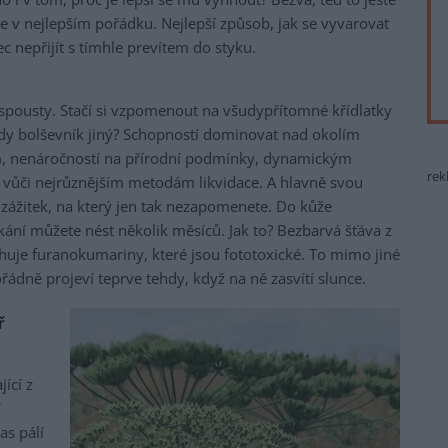
 v nejlepším pořádku. Nejlepší způsob, jak se vyvarovat
c nepřijít s tímhle prevítem do styku.
 spousty. Stačí si vzpomenout na všudypřítomné křídlatky
edy bolševník jiný? Schopností dominovat nad okolím
, nenáročností na přírodní podmínky, dynamickým
rek
í vůči nejrůznějším metodám likvidace. A hlavně svou
 zážitek, na který jen tak nezapomenete. Do kůže
ní můžete nést několik měsíců. Jak to? Bezbarvá šťáva z
sahuje furanokumariny, které jsou fototoxické. To mimo jiné
řádně projeví teprve tehdy, když na ně zasvítí slunce.
ř
ící z
í
as pálí