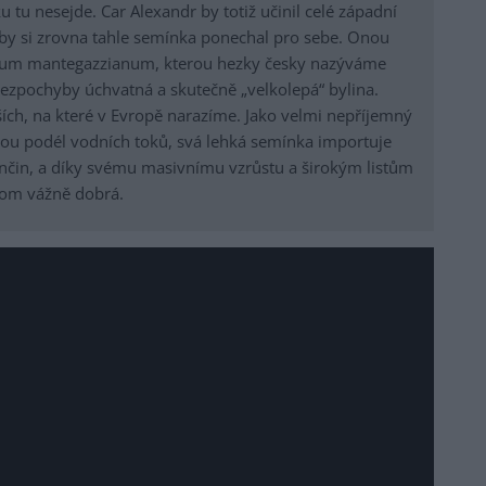
tu nesejde. Car Alexandr by totiž učinil celé západní
y si zrovna tahle semínka ponechal pro sebe. Onou
cleum mantegazzianum, kterou hezky česky nazýváme
ezpochyby úchvatná a skutečně „velkolepá“ bylina.
ích, na které v Evropě narazíme. Jako velmi nepříjemný
inou podél vodních toků, svá lehká semínka importuje
nčin, a díky svému masivnímu vzrůstu a širokým listům
 tom vážně dobrá.