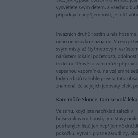
vysvětlete svým dětem, a všechno bude
případných nepříjemností, je totiž vůbe
Invazních druhů rostlin u nás hostíme
nebo netýkavku žláznatou. V čem je t
svým místy až čtyřmetrovým vzrůstem
nárůstem lokální početnosti, odolnost
toxicitou! Právě ta vám může připravit
vepsanou vzpomínku na vzájemné setká
lodyh a listů tohohle prevíta totiž ob
znamená, že se jejich jedovatý efekt po
Kam může Slunce, tam se volá léka
Ve stínu, když jste například zalezlí v
bolševníkovém houští, tyto šťávy unikaj
potrhaných listů jen nepříjemně drážd
pokožku. Vytváří plošné zarudliny, obč