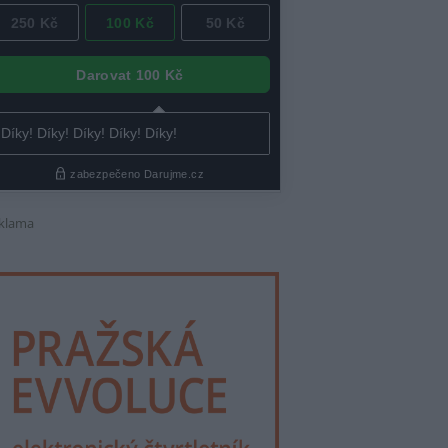
klama