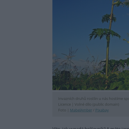
Invazních druhů rostlin u nás hostíme spo
Licence |
Volné dílo (public domain)
Foto |
MabelAmber
/
Pixabay
Víte, jak vypadá bolševník? A máte jasn