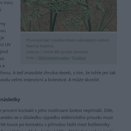
v noci,
ů
a
émy
nou
je
První kontakt s bolševníkem velkolepým nebolí.
ící UV
Není to kopřiva.
ejímž
Licence |
Volné dílo (public domain)
Foto |
WikimediaImages
/
Pixabay
ní.
u a
ou. A teď znásobte zhruba deseti, s tím, že tohle jen tak
avdu velmi intenzivní a bolestivé. A může skončit
 následky
prvotní kontakt s jeho rostlinami bolest nepřináší. Děti,
y anebo se v důsledku výpadku elektrického proudu musí
lé touze po kontaktu s přírodou řádit mezi bolševníky