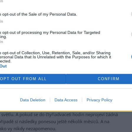
In
někam, kde se mohou velmi důkladně
opláchnout. Jedna konev vody na to stačit
o opt-out of the Sale of my Personal Data.
rek
nebude, potřebujete opravdu vytrvalý proud
In
vody, sprcha nebo hadice není vůbec špatný
to opt-out of processing my Personal Data for Targeted
nápad. Dopravit je k vodnímu zdroji musíte
ing.
ideálně bez zbytečného oslunění. Hoďte na ně
In
třeba deku!
í se
o opt-out of Collection, Use, Retention, Sale, and/or Sharing
ersonal Data that Is Unrelated with the Purposes for which it
Důkladně omýt, neutopit
lected.
Out
zena
Po prvním důkladném ostřiku, kdy by se
měly zbavit i potřísněného oblečení, je třeba
OPT OUT FROM ALL
CONFIRM
aplikovat vodu a mýdlo. Rostlinné šťávy
žky pryč. Zbytečně ale nedřete. A po zbytek dne by měly
přehánějte to s teplem, abyste neumocňovali případné
Data Deletion
Data Access
Privacy Policy
e ale hned zavírat nemusíte. Je vhodné překrýt zasažená
větlu. A pokud se do čtyřiadvaceti hodin neprojeví žádná
řípadě si následky ponesou ještě několik měsíců. A na
ě jako vy nikdy nezapomenou.