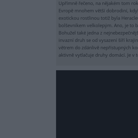
Upřímně řečeno, na nějakém tom roku 
Evropě mnohem větší dobrodiní, kdyb
exotickou rostlinou totiž byla Hera
bolševníkem velkolepým. Ano, je to b
Bohužel také jedna z nejnebezpečnějš
invazní druh se od vysazení šíří kraj
větrem do zdánlivě nepřístupných ko
aktivně vytlačuje druhy domácí. Je v