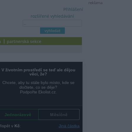
reklama
Přihlášení
rozšířené vyhledávání
a
partnerská sekce