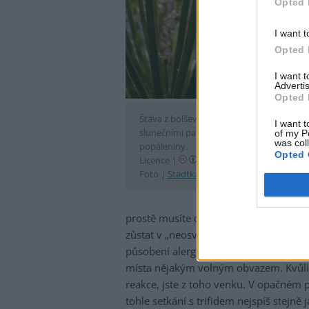
Opted 
I want t
Opted 
I want 
Advertis
Opted 
Šťáva z bolševníku velkolepého ve spojen
I want t
slunečními paprsky způsobí nepěkné
of my P
was col
popáleniny.
Opted 
Licence |
Některá práva vyhra
Foto |
Stadtkatze
/
Flickr.com
prostě musíte dostat ze zasažené poko
zůstat v „neosvětleném“ prostředí. Ne
působení alergické reakce. Do sklepa j
místa nějakým volným obvazem. Kvůli s
reakce, jste z toho venku. V opačném p
tohle setkání s trifidem nejspíš stejn