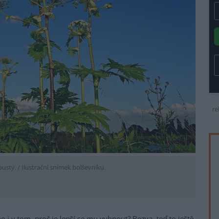
re
usty. / Ilustrační snímek bolševníku.
o i v tom, proč je lepší se mu vyhnout? Bezva, teď to ještě