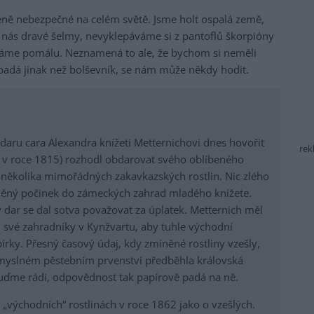
méně nebezpečné na celém světě. Jsme holt ospalá země,
 nás dravé šelmy, nevyklepáváme si z pantoflů škorpióny
máme pomálu. Neznamená to ale, že bychom si neměli
padá jinak než bolševník, se nám může někdy hodit.
 daru cara Alexandra knížeti Metternichovi dnes hovořit
rek
píš v roce 1815) rozhodl obdarovat svého oblíbeného
několika mimořádných zakavkazských rostlin. Nic zlého
íněný počinek do zámeckých zahrad mladého knížete.
 dar se dal sotva považovat za úplatek. Metternich měl
il své zahradníky v Kynžvartu, aby tuhle východní
bírky. Přesný časový údaj, kdy zmíněné rostliny vzešly,
omyslném pěstebním prvenství předběhla královská
uďme rádi, odpovědnost tak papírově padá na ně.
 „východních“ rostlinách v roce 1862 jako o vzešlých.