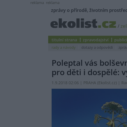
reklama
reklama
zprávy o přírodě, životním prostřed
/
ze
titulní strana
zpravodajství
public
rady a návody
dotazy a odpovědi
zprá
Poleptal vás bolšev
pro děti i dospělé: 
1.9.2018 02:06 | PRAHA (
Ekolist.cz
) | R