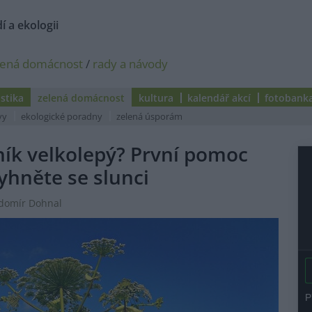
í a ekologii
lená domácnost
/
rady a návody
istika
zelená domácnost
kultura
kalendář akcí
fotobank
vy
ekologické poradny
zelená úsporám
ník velkolepý? První pomoc
vyhněte se slunci
adomír Dohnal