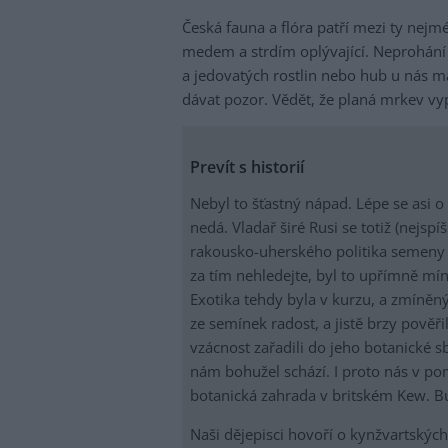
Česká fauna a flóra patří mezi ty nej
medem a strdím oplývající. Neprohání
a jedovatých rostlin nebo hub u nás 
dávat pozor. Vědět, že planá mrkev vy
Prevít s historií
Nebyl to šťastný nápad. Lépe se asi o
nedá. Vladař širé Rusi se totiž (nejs
rakousko-uherského politika semeny 
za tím nehledejte, byl to upřímně m
Exotika tehdy byla v kurzu, a zmíněný
ze semínek radost, a jistě brzy pověř
vzácnost zařadili do jeho botanické s
nám bohužel schází. I proto nás v p
botanická zahrada v britském Kew. B
Naši dějepisci hovoří o kynžvartských