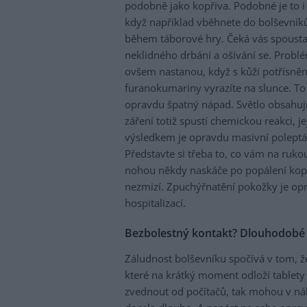
podobně jako kopřiva. Podobné je to i 
když například vběhnete do bolševník
během táborové hry. Čeká vás spoust
neklidného drbání a ošívání se. Probl
ovšem nastanou, když s kůží potřísně
furanokumariny vyrazíte na slunce. To 
opravdu špatný nápad. Světlo obsahuj
záření totiž spustí chemickou reakci, j
výsledkem je opravdu masivní poleptá
Představte si třeba to, co vám na ruko
nohou někdy naskáče po popálení kopřiv
nezmizí. Zpuchýřnatění pokožky je opr
hospitalizací.
Bezbolestný kontakt? Dlouhodobé
Záludnost bolševníku spočívá v tom, že 
které na krátký moment odloží tablet
zvednout od počítačů, tak mohou v náh