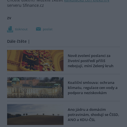
serveru Sfinance.cz
zv
tisknout
poslat
Dále čtěte |
Nově zvolení poslanci za
životní postředí příliš
nebojují, míní Zelený kruh
Koaliční smlouva: ochrana
klimatu, regulace cen vody a
podpora neziskovkám
Ano jádru a domácím
potravinám, shodují se ČSSD,
ANO a KDU-ČSL