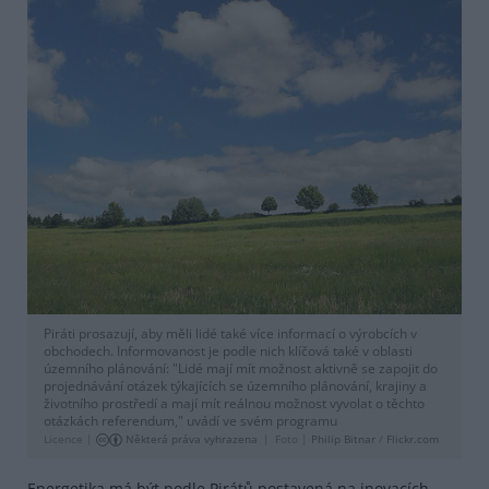
Piráti prosazují, aby měli lidé také více informací o výrobcích v
obchodech. Informovanost je podle nich klíčová také v oblasti
územního plánování: "Lidé mají mít možnost aktivně se zapojit do
projednávání otázek týkajících se územního plánování, krajiny a
životního prostředí a mají mít reálnou možnost vyvolat o těchto
otázkách referendum," uvádí ve svém programu
Licence |
Některá práva vyhrazena
Foto |
Philip Bitnar
/
Flickr.com
Energetika má být podle Pirátů postavená na inovacích,