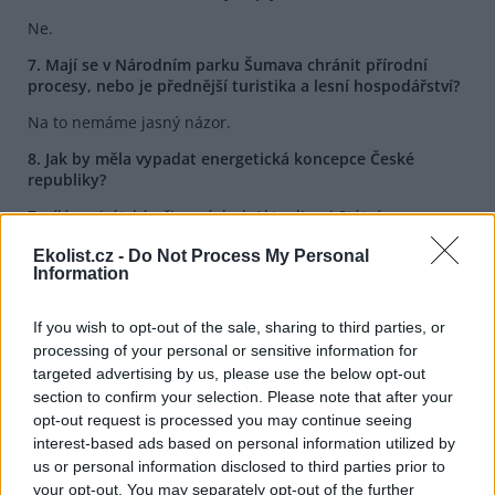
Ne.
7. Mají se v Národním parku Šumava chránit přírodní
procesy, nebo je přednější turistika a lesní hospodářství?
Na to nemáme jasný názor.
8. Jak by měla vypadat energetická koncepce České
republiky?
Zasílám pirátské připomínky k Aktualizaci Státní
energetické koncepce (ASEK) České republiky.
Ekolist.cz -
Do Not Process My Personal
V materiálu zaslaném redakci Piráti požadují, aby byly
Information
předloženy a posouzeny různé varianty Státní energetické
koncepce. Ty by měly být posouzeny v procesu SEA
If you wish to opt-out of the sale, sharing to third parties, or
(posuzování vlivů koncepcí na životní prostředí), během
processing of your personal or sensitive information for
něhož by byly důsledně hodnoceny všechny negativní vlivy
targeted advertising by us, please use the below opt-out
veškerých částí. Hodnotit by se měly i známé či
section to confirm your selection. Please note that after your
předpokládané přeshraniční vlivy.
opt-out request is processed you may continue seeing
Na předložené a v současnosti jediné variantě Státní
interest-based ads based on personal information utilized by
energetické koncepce, která je postavená především na
us or personal information disclosed to third parties prior to
jaderné energetice, zapojení spaloven a tradičních
your opt-out. You may separately opt-out of the further