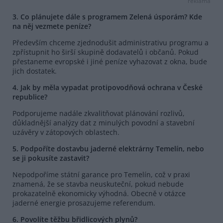
reklama
3. Co plánujete dále s programem Zelená úsporám? Kde
na něj vezmete peníze?
Především chceme zjednodušit administrativu programu a
zpřístupnit ho širší skupině dodavatelů i občanů. Pokud
přestaneme evropské i jiné peníze vyhazovat z okna, bude
jich dostatek.
4. Jak by měla vypadat protipovodňová ochrana v České
republice?
Podporujeme nadále zkvalitňovat plánování rozlivů,
důkladnější analýzy dat z minulých povodní a stavební
uzávěry v zátopových oblastech.
5. Podpoříte dostavbu jaderné elektrárny Temelín, nebo
se ji pokusíte zastavit?
Nepodpoříme státní garance pro Temelín, což v praxi
znamená, že se stavba neuskuteční, pokud nebude
prokazatelně ekonomicky výhodná. Obecně v otázce
jaderné energie prosazujeme referendum.
6. Povolíte těžbu břidlicových plynů?