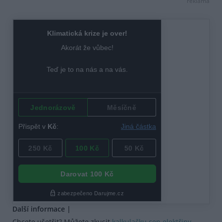
reklama
Další informace |
Chcete ušetřit? Můžete zkusit
kalkulačku cen elektřiny