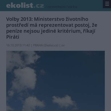
☰
/
zpravodajství
/
zprávy
Volby 2013: Ministerstvo životního
prostředí má reprezentovat postoj, že
peníze nejsou jediné kritérium, říkají
Piráti
16.10.2013 11:42 | PRAHA (
Ekolist.cz
) | zv