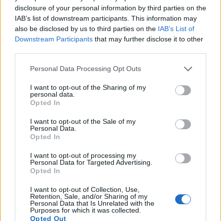
tepelných elektrárnách, Piráti kritizují zejména
disclosure of your personal information by third parties on the
podhodnocení obnovitelných zdrojů či úspor energie a
IAB’s list of downstream participants. This information may
nevyváženost hodnocení negativních dopadů výstavby a
also be disclosed by us to third parties on the
IAB’s List of
provozu různých zdrojů energie.
Downstream Participants
that may further disclose it to other
Energetika má být podle programu strany postavená na
third parties.
inovacích, nových technologiích, tržním prostředí a
rozmanitosti. Podporují investice do veřejného výzkumu a
Personal Data Processing Opt Outs
průhlednost veřejných institucí v energetice.
I want to opt-out of the Sharing of my
Z volebního programu
personal data.
Opted In
V dlouhodobém volebním programu chce Česká pirátská
strana dále omezit přímé ekologické dotace, byrokratické
I want to opt-out of the Sale of my
Personal Data.
mechanismy a umělé zavádění tržních principů do ochrany
Opted In
životního prostředí (obchod s emisními povolenkami). "Za
lepší cestu považujeme cílené spotřební daně z činností,
I want to opt-out of processing my
na které se vážou negativní externality, a daňové
Personal Data for Targeted Advertising.
zvýhodnění šetrnějších technologií (recyklovatelné obalové
Opted In
materiály, bezemisní technologie, elektromobily apod.),"
uvádí Piráti.
I want to opt-out of Collection, Use,
Retention, Sale, and/or Sharing of my
Naopak podporují efektivní recyklaci a omezování odpadu,
Personal Data that Is Unrelated with the
Purposes for which it was collected.
prosazují lepší využití druhotných surovin a energetické
Opted Out
využití bioodpadů jako obnovitelného zdroje energie.