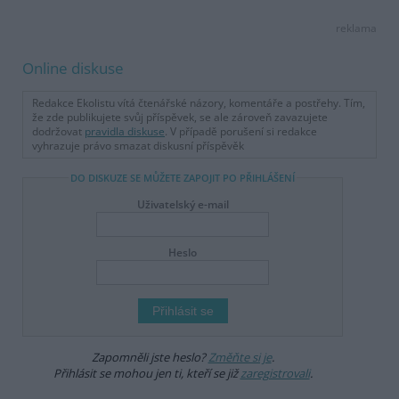
reklama
Online diskuse
Redakce Ekolistu vítá čtenářské názory, komentáře a postřehy. Tím,
že zde publikujete svůj příspěvek, se ale zároveň zavazujete
dodržovat
pravidla diskuse
. V případě porušení si redakce
vyhrazuje právo smazat diskusní příspěvěk
DO DISKUZE SE MŮŽETE ZAPOJIT PO PŘIHLÁŠENÍ
Uživatelský e-mail
Heslo
Zapomněli jste heslo?
Změňte si je
.
Přihlásit se mohou jen ti, kteří se již
zaregistrovali
.