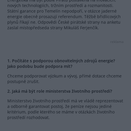
nových technologiích, tržním prostředí a rozmanitosti.
Státní garance pro Temelín nepodpoří, v otázce jaderné
energie obecně prosazují referendum. Těžbě břidlicových
plynů říkají ne. Odpovědi České pirátské strany na anketu
zaslal místopředseda strany Mikuláš Ferjenčík.
reklama
1. Počítáte s podporou obnovitelných zdrojů energie?
Jako podobu bude podpora mít?
Chceme podporovat výzkum a vývoj, přímé dotace chceme
postupně zrušit.
2. Jaká má být role ministerstva životního prostředí?
Ministerstvo životního prostředí má ve vládě reprezentovat
a odborně garantovat postoj, že peníze nejsou jediné
kritérium, podle kterého se máme v otázkách životního
prostředí rozhodovat.