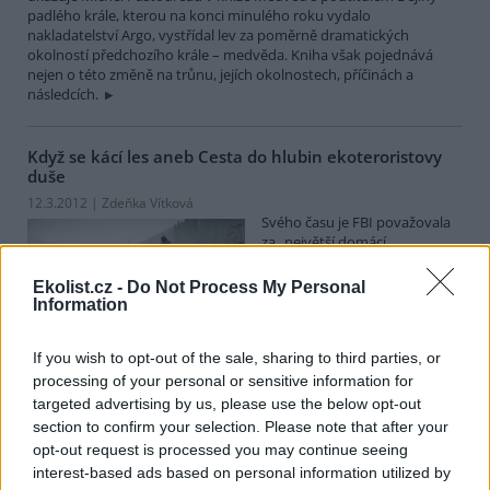
padlého krále, kterou na konci minulého roku vydalo
nakladatelství Argo, vystřídal lev za poměrně dramatických
okolností předchozího krále – medvěda. Kniha však pojednává
nejen o této změně na trůnu, jejích okolnostech, příčinách a
následcích.
Když se kácí les aneb Cesta do hlubin ekoteroristovy
duše
12.3.2012 | Zdeňka Vítková
Svého času je FBI považovala
za „největší domácí
teroristickou hrozbu.“ Vznik i
zánik radikálního hnutí
Ekolist.cz -
Do Not Process My Personal
páchajícího žhářské útoky
Information
proti společnostem ničícím severoamerickou přírodu popisuje film
Když se kácí les
režisérů Marshalla Curryho a Sama Cullmana. Osou
If you wish to opt-out of the sale, sharing to third parties, or
filmu je osobní příběh amerického aktivisty Daniela McGowena.
Film se promítá v rámci festivalu dokumentů o lidských právech
processing of your personal or sensitive information for
Jeden svět.
targeted advertising by us, please use the below opt-out
section to confirm your selection. Please note that after your
«
|
1
|
..
|
12
|
13
|
14
|
15
|
16
|
..
|
41
|
»
opt-out request is processed you may continue seeing
interest-based ads based on personal information utilized by