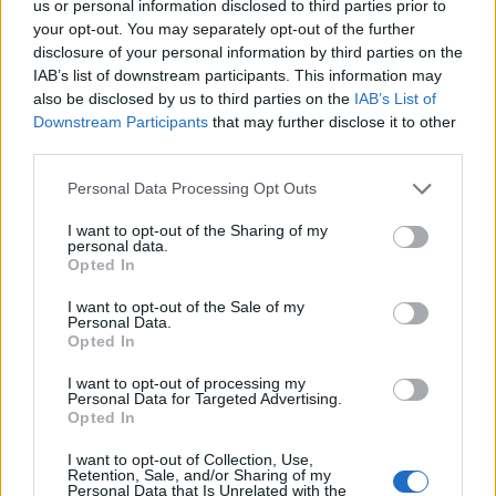
us or personal information disclosed to third parties prior to
your opt-out. You may separately opt-out of the further
Básně
disclosure of your personal information by third parties on the
IAB’s list of downstream participants. This information may
Setkání všedního dne
also be disclosed by us to third parties on the
IAB’s List of
14.12.2012 | Miroslav Červenka
Downstream Participants
that may further disclose it to other
Když západ ploval v řídké rumělce
third parties.
a vločky vály vzdorujíce tíži,
slyšel jsem národního umělce,
Personal Data Processing Opt Outs
jak volá „buď zdráv, Mirku“ na refýži.
I want to opt-out of the Sharing of my
personal data.
Opted In
Přehled knih a filmů
I want to opt-out of the Sale of my
Personal Data.
Mojmír Vlašín: Další příhody ochránce přírody
Opted In
rok vydání: 2023
Druhá nůše příhod Mojmíra
I want to opt-out of processing my
Vlašína opět přináší rozmarné
Personal Data for Targeted Advertising.
příběhy z autorova
Opted In
ochranářského,
I want to opt-out of Collection, Use,
Viktorie Hanišová: Beton a
Retention, Sale, and/or Sharing of my
hlína
Personal Data that Is Unrelated with the