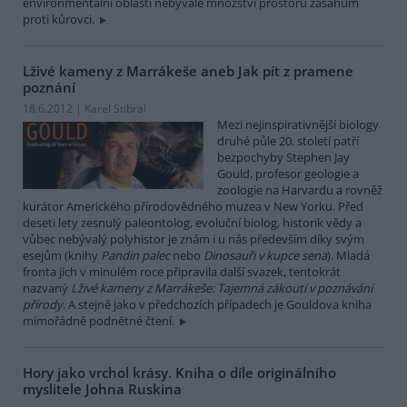
environmentální oblasti nebývalé množství prostoru zásahům
proti kůrovci.
Lživé kameny z Marrákeše aneb Jak pít z pramene
poznání
18.6.2012 | Karel Stibral
Mezi nejinspirativnější biology
druhé půle 20. století patří
bezpochyby Stephen Jay
Gould, profesor geologie a
zoologie na Harvardu a rovněž
kurátor Amerického přírodovědného muzea v New Yorku. Před
deseti lety zesnulý paleontolog, evoluční biolog, historik vědy a
vůbec nebývalý polyhistor je znám i u nás především díky svým
esejům (knihy
Pandin palec
nebo
Dinosauři v kupce sena
). Mladá
fronta jich v minulém roce připravila další svazek, tentokrát
nazvaný
Lživé kameny z Marrákeše: Tajemná zákoutí v poznávání
přírody
. A stejně jako v předchozích případech je Gouldova kniha
mimořádně podnětné čtení.
Hory jako vrchol krásy. Kniha o díle originálního
myslitele Johna Ruskina