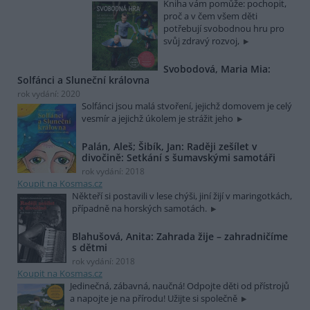
Kniha vám pomůže: pochopit,
proč a v čem všem děti
potřebují svobodnou hru pro
svůj zdravý rozvoj,
Svobodová, Maria Mia:
Solfánci a Sluneční královna
rok vydání: 2020
Solfánci jsou malá stvoření, jejichž domovem je celý
vesmír a jejichž úkolem je strážit jeho
Palán, Aleš; Šibík, Jan: Raději zešílet v
divočině: Setkání s šumavskými samotáři
rok vydání: 2018
Koupit na Kosmas.cz
Někteří si postavili v lese chýši, jiní žijí v maringotkách,
případně na horských samotách.
Blahušová, Anita: Zahrada žije – zahradničíme
s dětmi
rok vydání: 2018
Koupit na Kosmas.cz
Jedinečná, zábavná, naučná! Odpojte děti od přístrojů
a napojte je na přírodu! Užijte si společně