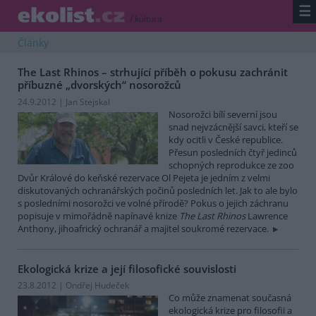
☰
/
kultura
Články
The Last Rhinos – strhující příběh o pokusu zachránit
příbuzné „dvorských“ nosorožců
24.9.2012 | Jan Stejskal
Nosorožci bílí severní jsou
snad nejvzácnější savci, kteří se
kdy ocitli v České republice.
Přesun posledních čtyř jedinců
schopných reprodukce ze zoo
Dvůr Králové do keňské rezervace Ol Pejeta je jedním z velmi
diskutovaných ochranářských počinů posledních let. Jak to ale bylo
s posledními nosorožci ve volné přírodě? Pokus o jejich záchranu
popisuje v mimořádně napínavé knize
The Last Rhinos
Lawrence
Anthony, jihoafrický ochranář a majitel soukromé rezervace.
Ekologická krize a její filosofické souvislosti
23.8.2012 | Ondřej Hudeček
Co může znamenat současná
ekologická krize pro filosofii a