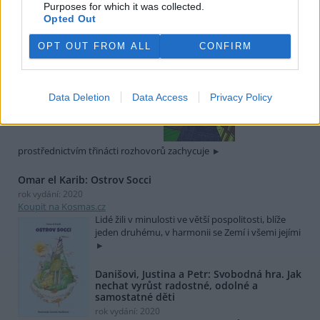
Purposes for which it was collected.
rok vydání: 2021
Opted Out
Koupit na Kosmas.cz
Spisovatelka
OPT OUT FROM ALL
CONFIRM
Viktorie
Hanišová v
knize Beton a
hlína
Data Deletion
Data Access
Privacy Policy
prostřednictvím třinácti rozhovorů zachycuje
Omar el Karib: Ostrov Socci
rok vydání: 2020
Koupit na Kosmas.cz
Lidé žili v minulosti ve větší pospolitosti, blíže
jeden druhému, v harmonii se Zemí i všemi jejími
Danišovi, Justina a Petr: Svobodná hra. Jak
nechat vyrůst radostné, odolné a
samostatné děti
rok vydání: 2020