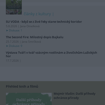
články z kultury
SU VODA - když se z živé řeky stane technický koridor
5.8.2026 | Jana Omelková
Diskuse: 1
The Second Fire: Milostný dopis Bajkalu
25.7.2026 | Jana Smrčková
Diskuse: 9
Výstava Tváří v tvář vzácným rostlinám a živočichům Lužických
hor
17.7.2026 |
Přehled knih a filmů
Mojmír Vlašín: Další příhody
ochránce přírody