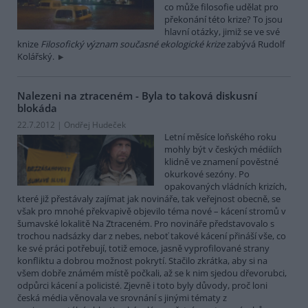
co může filosofie udělat pro
překonání této krize? To jsou
hlavní otázky, jimiž se ve své
knize
Filosofický význam současné ekologické krize
zabývá Rudolf
Kolářský.
Nalezeni na ztraceném - Byla to taková diskusní
blokáda
22.7.2012 | Ondřej Hudeček
Letní měsíce loňského roku
mohly být v českých médiích
klidně ve znamení pověstné
okurkové sezóny. Po
opakovaných vládních krizích,
které již přestávaly zajímat jak novináře, tak veřejnost obecně, se
však pro mnohé překvapivě objevilo téma nové – kácení stromů v
šumavské lokalitě Na Ztraceném. Pro novináře představovalo s
trochou nadsázky dar z nebes, neboť takové kácení přináší vše, co
ke své práci potřebují, totiž emoce, jasně vyprofilované strany
konfliktu a dobrou možnost pokrytí. Stačilo zkrátka, aby si na
všem dobře známém místě počkali, až se k nim sjedou dřevorubci,
odpůrci kácení a policisté. Zjevně i toto byly důvody, proč loni
česká média věnovala ve srovnání s jinými tématy z