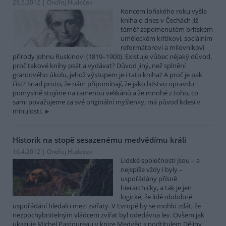
29.5.2012 | Ondřej Hudeček
Koncem loňského roku vyšla
kniha o dnes v Čechách již
téměř zapomenutém britském
uměleckém kritikovi, sociálním
reformátorovi a milovníkovi
přírody Johnu Ruskinovi (1819–1900). Existuje vůbec nějaký důvod,
proč takové knihy psát a vydávat? Důvod jiný, než splnění
grantového úkolu, jehož výstupem je i tato kniha? A proč je pak
číst? Snad proto, že nám připomínají, že jako lidstvo opravdu
pomyslně stojíme na ramenou velikánů a že mnohé z toho, co
sami považujeme za své originální myšlenky, má původ kdesi v
minulosti.
Historik na stopě sesazenému medvědímu králi
16.4.2012 | Ondřej Hudeček
Lidské společnosti jsou – a
nejspíše vždy i byly –
uspořádány přísně
hierarchicky, a tak je jen
logické, že lidé obdobné
uspořádání hledali i mezi zvířaty. V Evropě by se mohlo zdát, že
nezpochybnitelným vládcem zvířat byl odedávna lev. Ovšem jak
ukazuje Michel Pastoureau v knize Medvěd s podtitulem Dějiny