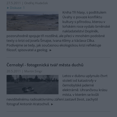
27.5.2011 | Ondřej Hudeček
Diskuse: 1
Kniha Tři hlasy, s podtitulem
Úvahy o povaze konfliktu
kultury s přírodou, kterou v
loňském roce vydalo brněnské
nakladatelství Doplněk,
pozoruhodně spojuje tři rozdílné, ale přeci v mnohém podobné
texty o krizi od Josefa Šmajse, Ivana Klímy a Václava Cílka.
Podívejme se tedy, jak současnou ekologickou krizi reflektuje
filosof, spisovatel a geolog.
Černobyl - fotogenická tvář města duchů
20.5.2011 | Martin Singr
Letos v dubnu uplynulo čtvrt
století od katastrofy v
černobylské jaderné
elektrárně. Uhrančivou krásu
místa, v kterém se kvůli
neviditelnému radioaktivnímu záření zastavil život, zachytil
fotograf Antonín Kratochvíl.