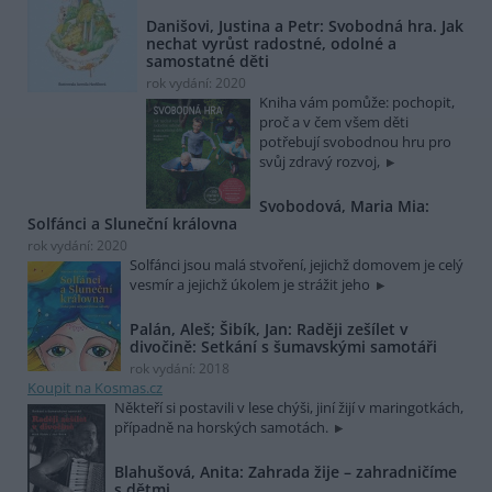
Danišovi, Justina a Petr: Svobodná hra. Jak
nechat vyrůst radostné, odolné a
samostatné děti
rok vydání: 2020
Kniha vám pomůže: pochopit,
proč a v čem všem děti
potřebují svobodnou hru pro
svůj zdravý rozvoj,
Svobodová, Maria Mia:
Solfánci a Sluneční královna
rok vydání: 2020
Solfánci jsou malá stvoření, jejichž domovem je celý
vesmír a jejichž úkolem je strážit jeho
Palán, Aleš; Šibík, Jan: Raději zešílet v
divočině: Setkání s šumavskými samotáři
rok vydání: 2018
Koupit na Kosmas.cz
Někteří si postavili v lese chýši, jiní žijí v maringotkách,
případně na horských samotách.
Blahušová, Anita: Zahrada žije – zahradničíme
s dětmi