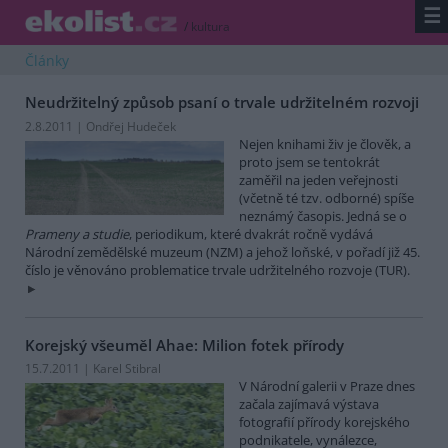
☰
/
kultura
Články
Neudržitelný způsob psaní o trvale udržitelném rozvoji
2.8.2011 | Ondřej Hudeček
Nejen knihami živ je člověk, a
proto jsem se tentokrát
zaměřil na jeden veřejnosti
(včetně té tzv. odborné) spíše
neznámý časopis. Jedná se o
Prameny a studie
, periodikum, které dvakrát ročně vydává
Národní zemědělské muzeum (NZM) a jehož loňské, v pořadí již 45.
číslo je věnováno problematice trvale udržitelného rozvoje (TUR).
Korejský všeuměl Ahae: Milion fotek přírody
15.7.2011 | Karel Stibral
V Národní galerii v Praze dnes
začala zajímavá výstava
fotografií přírody korejského
podnikatele, vynálezce,