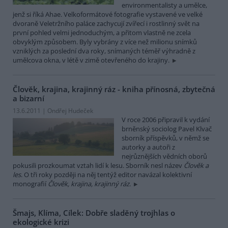
environmentalisty a umělce,
jenž si říká Ahae. Velkoformátové fotografie vystavené ve velké
dvoraně Veletržního paláce zachycují zvířecí i rostlinný svět na
první pohled velmi jednoduchým, a přitom vlastně ne zcela
obvyklým způsobem. Byly vybrány z více než milionu snímků
vzniklých za poslední dva roky, snímaných téměř výhradně z
umělcova okna, v létě v zimě otevřeného do krajiny.
Člověk, krajina, krajinný ráz - kniha přínosná, zbytečná
a bizarní
13.6.2011 | Ondřej Hudeček
V roce 2006 připravil k vydání
brněnský sociolog Pavel Klvač
sborník příspěvků, v němž se
autorky a autoři z
nejrůznějších vědních oborů
pokusili prozkoumat vztah lidí k lesu. Sborník nesl název
Člověk a
les
. O tři roky později na něj tentýž editor navázal kolektivní
monografií
Člověk, krajina, krajinný ráz
.
Šmajs, Klíma, Cílek: Dobře sladěný trojhlas o
ekologické krizi