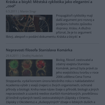
Kráska a bicykl: Městská cyklistika jako elegantní a
„cool“
6.5.2011 | Martin Singr
Propagátoři cyklistiky mají
další argument pro rozvoj a
podporu tohoto způsobu
dopravy. Krásu. A dlužno
přiznat, že je to argument
líbivý, alespoň v podání dokumentu
Kráska a bicykl
.
Nepravosti filosofa Stanislava Komárka
29.4.2011 | Ondřej Hudeček
Biolog, filosof, cestovatel a
zdatný esejista Stanislav
Komárek, jemuž byla právě za
jeho esejistickou tvorbu v roce
2006 udělena Cena Toma
Stopparda, vydal koncem února letošního roku v nakladatelství
Academia výběr z esejů (nejen) o živých organismech, ochraně
přírody a biologii. Kniha nese název Eseje o přírodě, biologii a jiných
nepravostech a uzavírá reedice starších Komárkových, povětšinou
již knižně vydaných textů cestovatelských (Zápisky z Orientu,
Zápisky z Okcidentu) a „dušezpytných“ (Eseje o lidských duších a