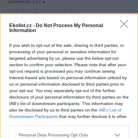
společnosti I. a II.).
«
|
1
|
..
|
15
|
16
|
17
|
18
|
19
|
..
|
41
|
»
Ekolist.cz -
Do Not Process My Personal
Information
Básně
If you wish to opt-out of the sale, sharing to third parties, or
Setkání všedního dne
processing of your personal or sensitive information for
14.12.2012 | Miroslav Červenka
targeted advertising by us, please use the below opt-out
Když západ ploval v řídké rumělce
section to confirm your selection. Please note that after your
a vločky vály vzdorujíce tíži,
opt-out request is processed you may continue seeing
slyšel jsem národního umělce,
interest-based ads based on personal information utilized by
jak volá „buď zdráv, Mirku“ na refýži.
us or personal information disclosed to third parties prior to
your opt-out. You may separately opt-out of the further
disclosure of your personal information by third parties on the
Přehled knih a filmů
IAB’s list of downstream participants. This information may
also be disclosed by us to third parties on the
IAB’s List of
Downstream Participants
that may further disclose it to other
Mojmír Vlašín: Další příhody ochránce přírody
third parties.
rok vydání: 2023
Druhá nůše příhod Mojmíra
Vlašína opět přináší rozmarné
Personal Data Processing Opt Outs