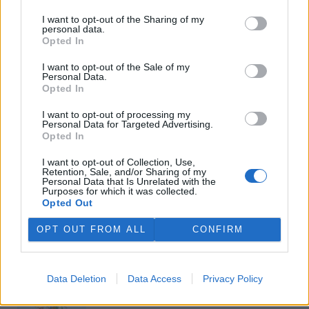
příběhy z autorova
ochranářského,
I want to opt-out of the Sharing of my
personal data.
Opted In
Viktorie Hanišová: Beton a
hlína
I want to opt-out of the Sale of my
rok vydání: 2021
Personal Data.
Koupit na Kosmas.cz
Opted In
Spisovatelka
Viktorie
I want to opt-out of processing my
Hanišová v
Personal Data for Targeted Advertising.
knize Beton a
Opted In
hlína
I want to opt-out of Collection, Use,
Retention, Sale, and/or Sharing of my
Personal Data that Is Unrelated with the
Purposes for which it was collected.
Opted Out
prostřednictvím třinácti rozhovorů zachycuje
OPT OUT FROM ALL
CONFIRM
Omar el Karib: Ostrov Socci
rok vydání: 2020
Koupit na Kosmas.cz
Lidé žili v minulosti ve větší pospolitosti, blíže
Data Deletion
Data Access
Privacy Policy
jeden druhému, v harmonii se Zemí i všemi jejími