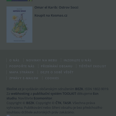
Omar el Karib: Ostrov Socci
Koupit na Kosmas.cz
O NÁS
NOVINKY NA WEBU
INZERUJTE U NÁS
PODPOŘTE NÁS
PŘEBÍRÁNÍ OBSAHU
TIŠTĚNÝ EKOLIST
MAPA STRÁNEK
DEJTE O SOBĚ VĚDĚT
ZPRÁVY E-MAILEM
COOKIES
Ekolist.cz
je vydáván občanským sdružením
BEZK
. ISSN 1802-9019.
Za
webhosting
a
publikační systém TOOLKIT
děkujeme
Ecn
studiu
. Navštivte
Ecomonitor
.
Copyright ©
BEZK
. Copyright ©
ČTK
,
TASR
. Všechna práva
vyhrazena. Publikování nebo šíření obsahu je bez předchozího
souhlasu držitele autorských práv zakázáno.