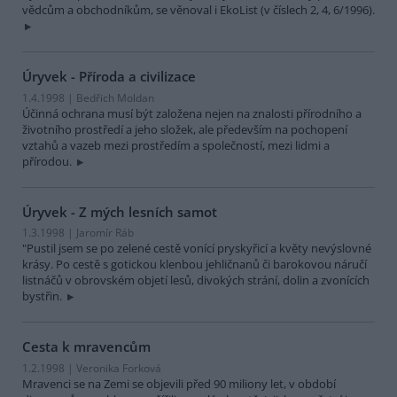
vědcům a obchodníkům, se věnoval i EkoList (v číslech 2, 4, 6/1996).
Úryvek - Příroda a civilizace
1.4.1998 | Bedřich Moldan
Účinná ochrana musí být založena nejen na znalosti přírodního a
životního prostředí a jeho složek, ale především na pochopení
vztahů a vazeb mezi prostředím a společností, mezi lidmi a
přírodou.
Úryvek - Z mých lesních samot
1.3.1998 | Jaromír Ráb
"Pustil jsem se po zelené cestě vonící pryskyřicí a květy nevýslovné
krásy. Po cestě s gotickou klenbou jehličnanů či barokovou náručí
listnáčů v obrovském objetí lesů, divokých strání, dolin a zvonících
bystřin.
Cesta k mravencům
1.2.1998 | Veronika Forková
Mravenci se na Zemi se objevili před 90 miliony let, v období