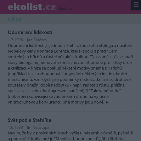
☰
/
kultura
Články
Odumírání lidskosti
1.7.1998 | Jan Činčera
Odumírání lidskosti je jednou z knih rakouského etologa a nositele
Nobelovy ceny Konrada Lorenze, která (spolu s prací "Osm
smrtelných hříchů a částečně také s knihou "Takzvané zlo") se snaží
slovy biologa pojmenovat vzorce chování zhoubné pro lidský druh
a civilizaci. V knize se opakují některé motivy známé z "Hříchů"
(například teze o zhoubnosti fungování některých instinktivních
mechanismů, vzniklých pro podmínky nedostatku a mezidruhové
soutěže v dnešní době nadbytku - např. radost z růstu, přílišná
specializace, kolektivní agresivní nadšení) či "Takzvaného zla"
(nebezpečí související se zaměřením druhu na výlučně
vnitrodruhovou konkurenci). Jiné motivy jsou nové.
Svět podle Stehlíka
1.6.1998 | Jiří Neustupa
Nevím, že by v posledních letech vyšla u nás ambicióznější, pyšnější
a podivnější kniha než je "Manifest budoucnosti" Jiřího Stehlíka.