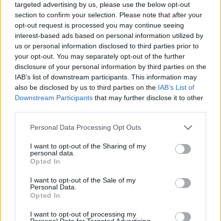
targeted advertising by us, please use the below opt-out
Mojmír Vlašín: Další příhody ochránce přírody
section to confirm your selection. Please note that after your
rok vydání: 2023
opt-out request is processed you may continue seeing
Druhá nůše příhod Mojmíra
interest-based ads based on personal information utilized by
Vlašína opět přináší rozmarné
us or personal information disclosed to third parties prior to
příběhy z autorova
ochranářského,
your opt-out. You may separately opt-out of the further
disclosure of your personal information by third parties on the
Viktorie Hanišová: Beton a
IAB’s list of downstream participants. This information may
hlína
also be disclosed by us to third parties on the
IAB’s List of
rok vydání: 2021
Downstream Participants
that may further disclose it to other
Koupit na Kosmas.cz
third parties.
Spisovatelka
Viktorie
Personal Data Processing Opt Outs
Hanišová v
knize Beton a
I want to opt-out of the Sharing of my
hlína
personal data.
Opted In
I want to opt-out of the Sale of my
Personal Data.
prostřednictvím třinácti rozhovorů zachycuje
Opted In
Omar el Karib: Ostrov Socci
I want to opt-out of processing my
rok vydání: 2020
Personal Data for Targeted Advertising.