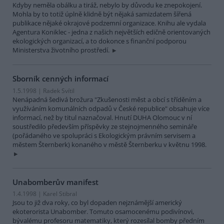
Kdyby neměla obálku a tiráž, nebylo by důvodu ke znepokojení.
Mohla by to totiž úplně klidně být nějaká samizdatem šířená
publikace nějaké okrajové podzemní organizace. Knihu ale vydala
Agentura Koniklec - jedna z našich největších edičně orientovaných
ekologických organizací, a to dokonce s finanční podporou
Ministerstva životního prostředí.
Sborník cenných informací
1.5.1998 | Radek Svítil
Nenápadná šedivá brožura "Zkušenosti měst a obcí s tříděním a
využíváním komunálních odpadů v České republice" obsahuje více
informací, než by titul naznačoval. Hnutí DUHA Olomouc v ní
soustředilo především příspěvky ze stejnojmenného semináře
(pořádaného ve spolupráci s Ekologickým právním servisem a
městem Šternberk) konaného v městě Šternberku v květnu 1998.
Unabomberův manifest
1.4.1998 | Karel Stibral
Jsou to již dva roky, co byl dopaden nejznámější americký
ekoterorista Unabomber. Tomuto osamocenému podivínovi,
bývalému profesoru matematiky, který rozesílal bomby předním