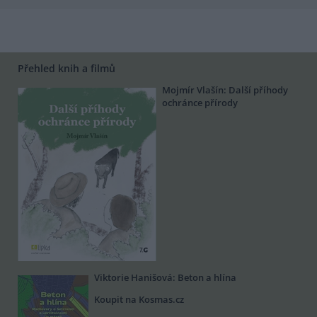
Přehled knih a filmů
Mojmír Vlašín: Další příhody
ochránce přírody
Viktorie Hanišová: Beton a hlína
Koupit na Kosmas.cz