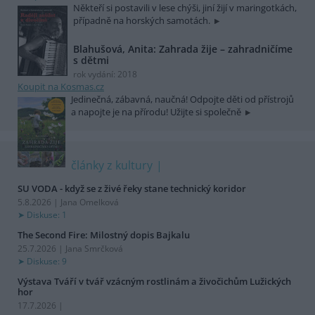
Někteří si postavili v lese chýši, jiní žijí v maringotkách,
případně na horských samotách.
Blahušová, Anita: Zahrada žije – zahradničíme
s dětmi
rok vydání: 2018
Koupit na Kosmas.cz
Jedinečná, zábavná, naučná! Odpojte děti od přístrojů
a napojte je na přírodu! Užijte si společně
články z kultury
SU VODA - když se z živé řeky stane technický koridor
5.8.2026 | Jana Omelková
Diskuse: 1
The Second Fire: Milostný dopis Bajkalu
25.7.2026 | Jana Smrčková
Diskuse: 9
Výstava Tváří v tvář vzácným rostlinám a živočichům Lužických
hor
17.7.2026 |